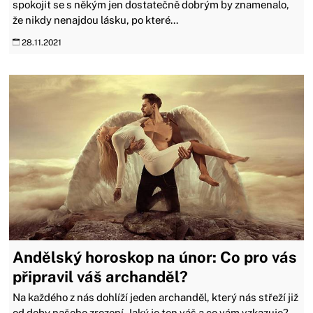
spokojit se s někým jen dostatečně dobrým by znamenalo,
že nikdy nenajdou lásku, po které...
28.11.2021
Andělský horoskop na únor: Co pro vás
připravil váš archanděl?
Na každého z nás dohlíží jeden archanděl, který nás střeží již
od doby našeho zrození. Jaký je ten váš a co vám vzkazuje?