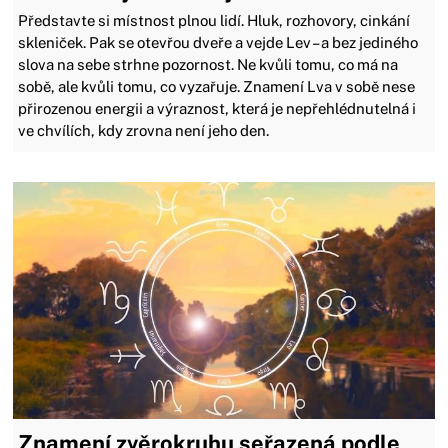
Představte si místnost plnou lidí. Hluk, rozhovory, cinkání
skleniček. Pak se otevřou dveře a vejde Lev – a bez jediného
slova na sebe strhne pozornost. Ne kvůli tomu, co má na
sobě, ale kvůli tomu, co vyzařuje. Znamení Lva v sobě nese
přirozenou energii a výraznost, která je nepřehlédnutelná i
ve chvílích, kdy zrovna není jeho den.
Znamení zvěrokruhu seřazená podle