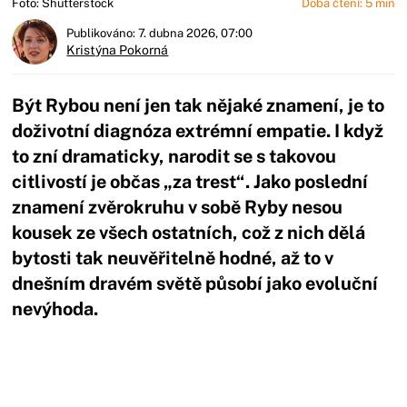
Foto: Shutterstock
Doba čtení: 5 min
Publikováno: 7. dubna 2026, 07:00
Kristýna Pokorná
Být Rybou není jen tak nějaké znamení, je to
doživotní diagnóza extrémní empatie. I když
to zní dramaticky, narodit se s takovou
citlivostí je občas „za trest“. Jako poslední
znamení zvěrokruhu v sobě Ryby nesou
kousek ze všech ostatních, což z nich dělá
bytosti tak neuvěřitelně hodné, až to v
dnešním dravém světě působí jako evoluční
nevýhoda.
Začátek reklamy
Konec reklamy