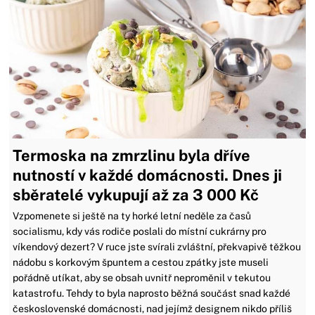
Termoska na zmrzlinu byla dříve
nutností v každé domácnosti. Dnes ji
sběratelé vykupují až za 3 000 Kč
Vzpomenete si ještě na ty horké letní neděle za časů
socialismu, kdy vás rodiče poslali do místní cukrárny pro
víkendový dezert? V ruce jste svírali zvláštní, překvapivě těžkou
nádobu s korkovým špuntem a cestou zpátky jste museli
pořádně utíkat, aby se obsah uvnitř neproměnil v tekutou
katastrofu. Tehdy to byla naprosto běžná součást snad každé
československé domácnosti, nad jejímž designem nikdo příliš