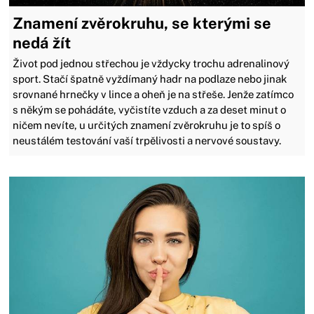
Znamení zvěrokruhu, se kterými se
nedá žít
Život pod jednou střechou je vždycky trochu adrenalinový
sport. Stačí špatně vyždímaný hadr na podlaze nebo jinak
srovnané hrnečky v lince a oheň je na střeše. Jenže zatímco
s někým se pohádáte, vyčistíte vzduch a za deset minut o
ničem nevíte, u určitých znamení zvěrokruhu je to spíš o
neustálém testování vaší trpělivosti a nervové soustavy.