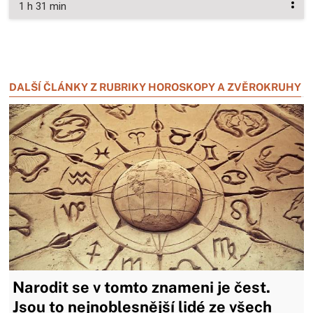
1 h 31 min
Zavřít reklamu
Zavřít reklamu
DALŠÍ ČLÁNKY Z RUBRIKY HOROSKOPY A ZVĚROKRUHY
Narodit se v tomto znameni je čest.
Jsou to nejnoblesnější lidé ze všech