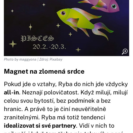
Photo by maggyona | Zdroj: Pixabay
Magnet na zlomená srdce
Pokud jde o vztahy, Ryba do nich jde vždycky
all-in
. Neznají polovičatost. Když milují, milují
celou svou bytostí, bez podmínek a bez
hranic. A právě to je činí neuvěřitelně
zranitelnými. Ryba má totiž tendenci
idealizovat si své partnery
. Vidí v nich to