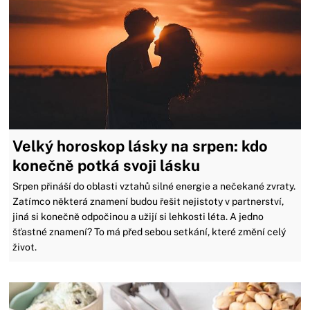
Velký horoskop lásky na srpen: kdo
konečně potká svoji lásku
Srpen přináší do oblasti vztahů silné energie a nečekané zvraty.
Zatímco některá znamení budou řešit nejistoty v partnerství,
jiná si konečně odpočinou a užijí si lehkosti léta. A jedno
šťastné znamení? To má před sebou setkání, které změní celý
život.