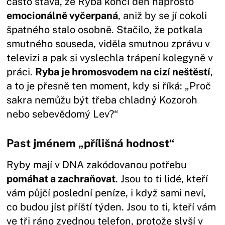
často stává, že Ryba končí den naprosto
emocionálně vyčerpaná
, aniž by se jí cokoli
špatného stalo osobně. Stačilo, že potkala
smutného souseda, viděla smutnou zprávu v
televizi a pak si vyslechla trápení kolegyně v
práci.
Ryba je hromosvodem na cizí neštěstí
,
a to je přesně ten moment, kdy si říká: „Proč
sakra nemůžu být třeba chladný Kozoroh
nebo sebevědomý Lev?“
Past jménem „přílišná hodnost“
Ryby mají v DNA zakódovanou potřebu
pomáhat a zachraňovat
. Jsou to ti lidé, kteří
vám půjčí poslední peníze, i když sami neví,
co budou jíst příští týden. Jsou to ti, kteří vám
ve tři ráno zvednou telefon, protože slyší v