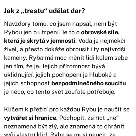
Jak z „trestu“ udělat dar?
Navzdory tomu, co jsem napsal, není být
Rybou jen o utrpení. Je to o
obrovské síle,
která je skrytá v jemnosti
. Voda je nejměkčí
živel, a přesto dokáže obrousit i ty nejtvrdší
kameny. Ryba má moc měnit lidi kolem sebe
jen tím, že je. Jejich přítomnost bývá
uklidňující, jejich pochopení je hluboké a
jejich schopnost
bezpodmínečného soucitu
je něco, co tento svět zoufale potřebuje.
Klíčem k přežití pro každou Rybu je naučit se
vytvářet si hranice
. Pochopit, že říct „ne“
neznamená být zlý, ale znamená to chránit
svůj vlastní klid. Ryba se musí naučit, že