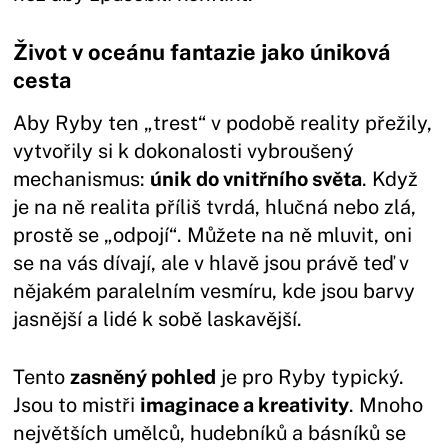
Život v oceánu fantazie jako úniková
cesta
Aby Ryby ten „trest“ v podobě reality přežily,
vytvořily si k dokonalosti vybroušený
mechanismus:
únik do vnitřního světa
. Když
je na ně realita příliš tvrdá, hlučná nebo zlá,
prostě se „odpojí“. Můžete na ně mluvit, oni
se na vás dívají, ale v hlavě jsou právě teď v
nějakém paralelním vesmíru, kde jsou barvy
jasnější a lidé k sobě laskavější.
Tento
zasněný pohled
je pro Ryby typický.
Jsou to mistři
imaginace a kreativity
. Mnoho
největších umělců, hudebníků a básníků se