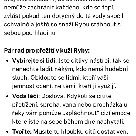
nemůže zachránit každého, kdo se topí,
zvlášť pokud ten dotyčný do té vody skočil
schválně a ještě se snaží Rybu stáhnout s
sebou pod hladinu.
Pár rad pro přežití v kůži Ryby:
Vybírejte si lidi:
Jste citlivý nástroj, tak se
nenechte ladit někým, kdo nemá hudební
sluch. Obklopte se lidmi, kteří vaši
jemnost ocení, ne těmi, kteří ji využijí.
Voda léčí:
Doslova. Kdykoli se cítíte
přetížení, sprcha, vana nebo procházka u
řeky vám pomůže „spláchnout“ cizí emoce,
které jste na sebe během dne nachytali.
Tvořte:
Musíte tu hloubku citů dostat ven.