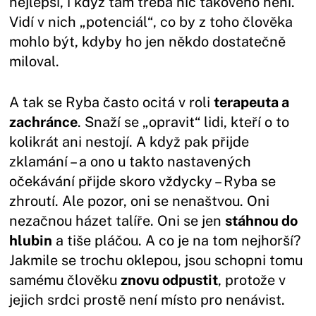
nejlepší, i když tam třeba nic takového není.
Vidí v nich „potenciál“, co by z toho člověka
mohlo být, kdyby ho jen někdo dostatečně
miloval.
A tak se Ryba často ocitá v roli
terapeuta a
zachránce
. Snaží se „opravit“ lidi, kteří o to
kolikrát ani nestojí. A když pak přijde
zklamání – a ono u takto nastavených
očekávání přijde skoro vždycky – Ryba se
zhroutí. Ale pozor, oni se nenaštvou. Oni
nezačnou házet talíře. Oni se jen
stáhnou do
hlubin
a tiše pláčou. A co je na tom nejhorší?
Jakmile se trochu oklepou, jsou schopni tomu
samému člověku
znovu odpustit
, protože v
jejich srdci prostě není místo pro nenávist.