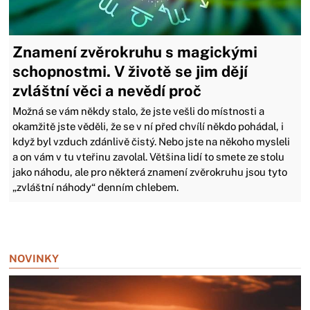
Znamení zvěrokruhu s magickými
schopnostmi. V životě se jim dějí
zvláštní věci a nevědí proč
Možná se vám někdy stalo, že jste vešli do místnosti a
okamžitě jste věděli, že se v ní před chvílí někdo pohádal, i
když byl vzduch zdánlivě čistý. Nebo jste na někoho mysleli
a on vám v tu vteřinu zavolal. Většina lidí to smete ze stolu
jako náhodu, ale pro některá znamení zvěrokruhu jsou tyto
„zvláštní náhody“ denním chlebem.
Zavřít reklamu
NOVINKY