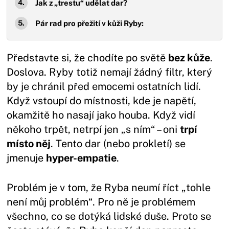
Jak z „trestu“ udělat dar?
Pár rad pro přežití v kůži Ryby:
Představte si, že chodíte po světě
bez kůže
.
Doslova. Ryby totiž nemají žádný filtr, který
by je chránil před emocemi ostatních lidí.
Když vstoupí do místnosti, kde je napětí,
okamžitě ho nasají jako houba. Když vidí
někoho trpět, netrpí jen „s ním“ – oni
trpí
místo něj
. Tento dar (nebo prokletí) se
jmenuje
hyper-empatie
.
Problém je v tom, že Ryba neumí říct „tohle
není můj problém“. Pro ně je problémem
všechno, co se dotýká lidské duše. Proto se