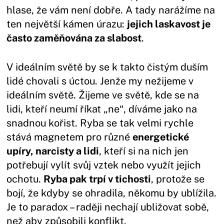
hlase, že vám není dobře. A tady narážíme na
ten největší kámen úrazu:
jejich laskavost je
často zaměňována za slabost
.
V ideálním světě by se k takto čistým duším
lidé chovali s úctou. Jenže my nežijeme v
ideálním světě. Žijeme ve světě, kde se na
lidi, kteří neumí říkat „ne“, díváme jako na
snadnou kořist. Ryba se tak velmi rychle
stává magnetem pro různé
energetické
upíry, narcisty a lidi
, kteří si na nich jen
potřebují vylít svůj vztek nebo využít jejich
ochotu.
Ryba pak trpí v tichosti
, protože se
bojí, že kdyby se ohradila, někomu by ublížila.
Je to paradox – raději nechají ubližovat sobě,
než aby způsobili konflikt.