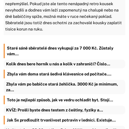
nepřemýšlel. Pokud jste ale tento nenápadný retro kousek
nevyhodili a dodnes vám leží zapomenutý na chalupě nebo na
dně babiččiny spíže, možná máte v ruce nečekaný poklad.
Sběratelé jsou totiž dnes ochotni za zachovalé kousky zaplatit
tisíce korun na ruku.
Staré sáně sběratelé dnes vykupují za 7 000 Kč. Zůstaly
vám…
Kolik dnes bere horník u nás a kolik v zahraničí? Číslo…
Zbyla vám doma stará šedivá klávesnice od počítače.…
Zbyla vám po babičce stará žehlička. 3000 Kč je minimum,
za…
Toto je nejlepší způsob, jak ve vedru ochladit byt. Stojí…
KVÍZ: Prošli byste dnes testem z češtiny, fyziky a…
Jak 5x prodloužit trvanlivost potravin v lednici. Existuje…