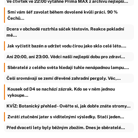
Ve čtvrtek ve 22:00 vytáhne Prima MAX z archivu nejlepší…
Smí vám šéf zavolat během dovolené kvůli práci. 90 %
Čechů…
Dcera v obchodě roztrhla sáček těstovin. Reakce pokladní
mě…
Jak vyčistit bazén a udržet vodu čirou jako sklo celé léto.…
Ani 20:00, ani 23:00. Vědci našli nejlepší dobu pro zdraví…
Sběratelé z celého světa hledají tuhle nenápadnou lampu.…
Češi srovnávají se zemí dřevěné zahradní pergoly. Věc,…
Kousek od D4 se nachází zázrak. Kdo se v něm jednou
vykoupe…
KVÍZ: Botanický přehled - Ověřte si, jak dobře znáte stromy…
Zvrátí ztučnění jater s viditelnými výsledky. Stačí jeden…
Před dvaceti lety byly běžným zbožím. Dnes je sběratelé…