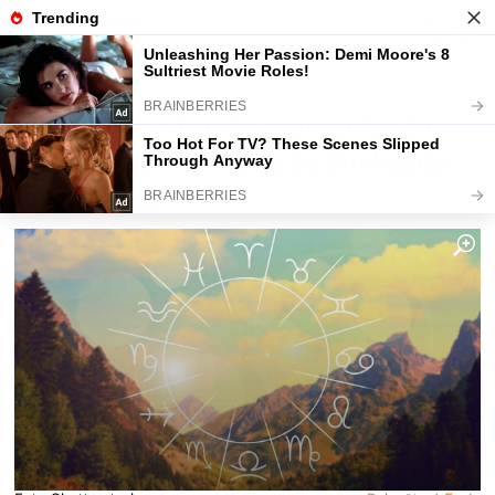
Fajntip.cz
Horoskopy a zvěrokruhy
Narodit se v tomto znamení je za
trest. Jsou tak hodní, že jim každý
jen ubližuje