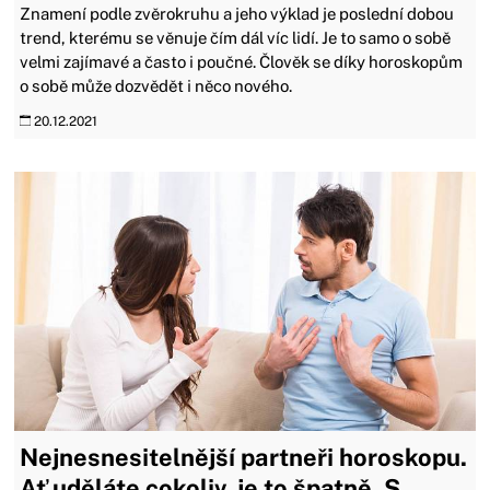
Znamení podle zvěrokruhu a jeho výklad je poslední dobou
trend, kterému se věnuje čím dál víc lidí. Je to samo o sobě
velmi zajímavé a často i poučné. Člověk se díky horoskopům
o sobě může dozvědět i něco nového.
20.12.2021
Nejnesnesitelnější partneři horoskopu.
Ať uděláte cokoliv, je to špatně. S