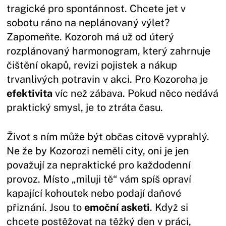
tragické pro spontánnost. Chcete jet v
sobotu ráno na neplánovaný výlet?
Zapomeňte. Kozoroh má už od úterý
rozplánovaný harmonogram, který zahrnuje
čištění okapů, revizi pojistek a nákup
trvanlivých potravin v akci. Pro Kozoroha je
efektivita
víc než zábava. Pokud něco nedává
praktický smysl, je to ztráta času.
Život s ním může být občas citově vyprahlý.
Ne že by Kozorozi neměli city, oni je jen
považují za nepraktické pro každodenní
provoz. Místo „miluji tě“ vám spíš opraví
kapající kohoutek nebo podají daňové
přiznání. Jsou to
emoční asketi
. Když si
chcete postěžovat na těžký den v práci,