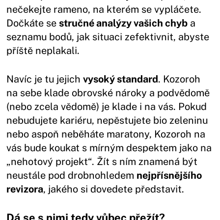
nečekejte rameno, na kterém se vypláčete.
Dočkáte se
stručné analýzy vašich chyb
a
seznamu bodů, jak situaci zefektivnit, abyste
příště neplakali.
Navíc je tu jejich
vysoký standard
. Kozoroh
na sebe klade obrovské nároky a podvědomě
(nebo zcela vědomě) je klade i na vás. Pokud
nebudujete kariéru, nepěstujete bio zeleninu
nebo aspoň neběháte maratony, Kozoroh na
vás bude koukat s mírným despektem jako na
„nehotový projekt“. Žít s ním znamená být
neustále pod drobnohledem
nejpřísnějšího
revizora
, jakého si dovedete představit.
Dá se s nimi tedy vůbec přežít?