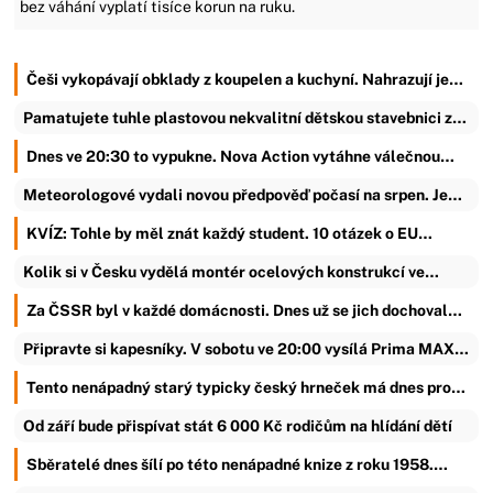
bez váhání vyplatí tisíce korun na ruku.
Češi vykopávají obklady z koupelen a kuchyní. Nahrazují je…
Pamatujete tuhle plastovou nekvalitní dětskou stavebnici z…
Dnes ve 20:30 to vypukne. Nova Action vytáhne válečnou…
Meteorologové vydali novou předpověď počasí na srpen. Je…
KVÍZ: Tohle by měl znát každý student. 10 otázek o EU…
Kolik si v Česku vydělá montér ocelových konstrukcí ve…
Za ČSSR byl v každé domácnosti. Dnes už se jich dochoval…
Připravte si kapesníky. V sobotu ve 20:00 vysílá Prima MAX…
Tento nenápadný starý typicky český hrneček má dnes pro…
Od září bude přispívat stát 6 000 Kč rodičům na hlídání dětí
Sběratelé dnes šílí po této nenápadné knize z roku 1958.…