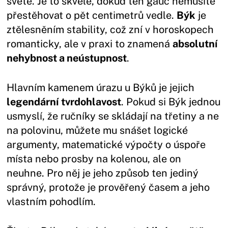
světě. Je to skvělé, dokud ten gauč nemusíte
přestěhovat o pět centimetrů vedle.
Býk
je
ztělesněním stability, což zní v horoskopech
romanticky, ale v praxi to znamená
absolutní
nehybnost a neústupnost
.
Hlavním kamenem úrazu u Býků je jejich
legendární tvrdohlavost
. Pokud si Býk jednou
usmyslí, že ručníky se skládají na třetiny a ne
na polovinu, můžete mu snášet logické
argumenty, matematické výpočty o úspoře
místa nebo prosby na kolenou, ale on
neuhne. Pro něj je jeho způsob ten jediný
správný, protože je prověřený časem a jeho
vlastním pohodlím.