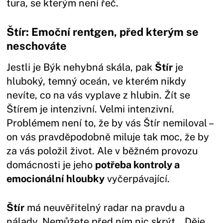
tura, se kterým není řeč.
Štír: Emoční rentgen, před kterým se
neschováte
Jestli je Býk nehybná skála, pak
Štír
je
hluboký, temný oceán, ve kterém nikdy
nevíte, co na vás vyplave z hlubin. Žít se
Štírem je intenzivní. Velmi intenzivní.
Problémem není to, že by vás Štír nemiloval –
on vás pravděpodobně miluje tak moc, že by
za vás položil život. Ale v běžném provozu
domácnosti je jeho
potřeba kontroly a
emocionální hloubky
vyčerpávající.
Štír
má neuvěřitelný radar na pravdu a
nálady. Nemůžete před ním nic skrýt. „Děje