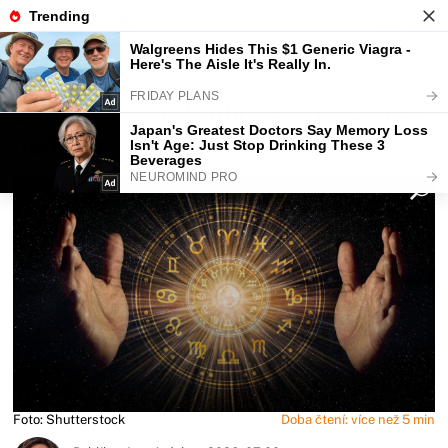
Fajntip.cz
Horoskopy a zvěrokruhy
Znamení zvěrokruhu, se kterými se
nedá žít
Foto: Shutterstock
Doba čtení: více než 5 min