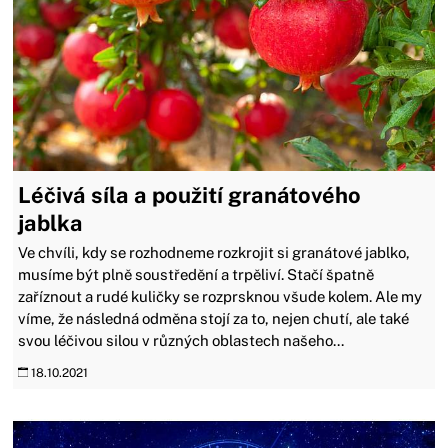
Léčivá síla a použití granátového
jablka
Ve chvíli, kdy se rozhodneme rozkrojit si granátové jablko,
musíme být plně soustředění a trpěliví. Stačí špatně
zaříznout a rudé kuličky se rozprsknou všude kolem. Ale my
víme, že následná odměna stojí za to, nejen chutí, ale také
svou léčivou silou v různých oblastech našeho...
18.10.2021