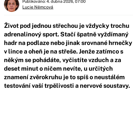
Publikováno: 4. dubna 2026, 07:00
Lucie Němcová
Život pod jednou střechou je vždycky trochu
adrenalinový sport. Stačí špatně vyždímaný
hadr na podlaze nebo jinak srovnané hrnečky
v lince a oheň je na střeše. Jenže zatímco s
někým se pohádáte, vyčistíte vzduch a za
deset minut o ničem nevíte, u určitých
znamení zvěrokruhu je to spíš o neustálém
testování vaší trpělivosti a nervové soustavy.
Začátek reklamy
Konec reklamy