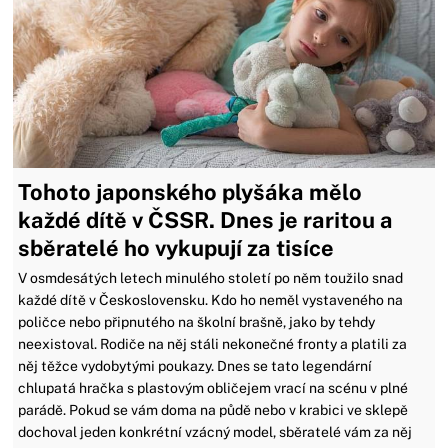
Tohoto japonského plyšáka mělo
každé dítě v ČSSR. Dnes je raritou a
sběratelé ho vykupují za tisíce
V osmdesátých letech minulého století po něm toužilo snad
každé dítě v Československu. Kdo ho neměl vystaveného na
poličce nebo připnutého na školní brašně, jako by tehdy
neexistoval. Rodiče na něj stáli nekonečné fronty a platili za
něj těžce vydobytými poukazy. Dnes se tato legendární
chlupatá hračka s plastovým obličejem vrací na scénu v plné
parádě. Pokud se vám doma na půdě nebo v krabici ve sklepě
dochoval jeden konkrétní vzácný model, sběratelé vám za něj