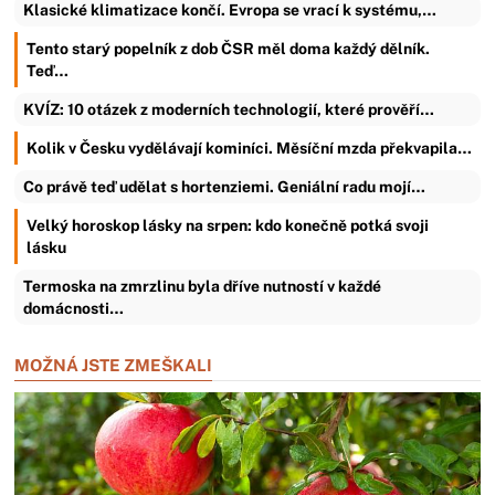
Klasické klimatizace končí. Evropa se vrací k systému,…
Tento starý popelník z dob ČSR měl doma každý dělník.
Teď…
KVÍZ: 10 otázek z moderních technologií, které prověří…
Kolik v Česku vydělávají kominíci. Měsíční mzda překvapila…
Co právě teď udělat s hortenziemi. Geniální radu mojí…
Velký horoskop lásky na srpen: kdo konečně potká svoji
lásku
Termoska na zmrzlinu byla dříve nutností v každé
domácnosti…
MOŽNÁ JSTE ZMEŠKALI