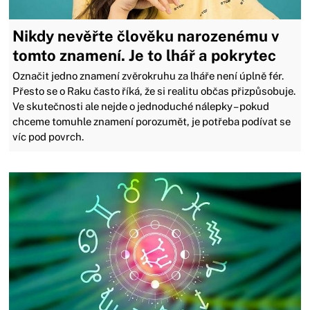
Nikdy nevěřte člověku narozenému v
tomto znamení. Je to lhář a pokrytec
Označit jedno znamení zvěrokruhu za lháře není úplně fér.
Přesto se o Raku často říká, že si realitu občas přizpůsobuje.
Ve skutečnosti ale nejde o jednoduché nálepky – pokud
chceme tomuhle znamení porozumět, je potřeba podívat se
víc pod povrch.