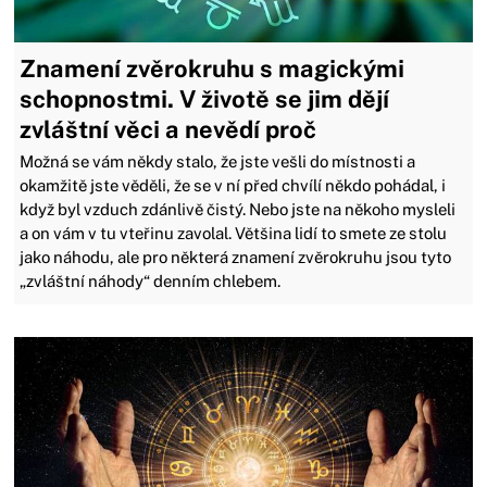
Znamení zvěrokruhu s magickými
schopnostmi. V životě se jim dějí
zvláštní věci a nevědí proč
Možná se vám někdy stalo, že jste vešli do místnosti a
okamžitě jste věděli, že se v ní před chvílí někdo pohádal, i
když byl vzduch zdánlivě čistý. Nebo jste na někoho mysleli
a on vám v tu vteřinu zavolal. Většina lidí to smete ze stolu
jako náhodu, ale pro některá znamení zvěrokruhu jsou tyto
„zvláštní náhody“ denním chlebem.