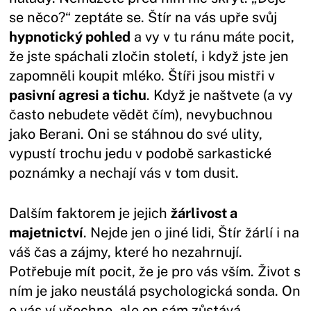
se něco?“ zeptáte se. Štír na vás upře svůj
hypnotický pohled
a vy v tu ránu máte pocit,
že jste spáchali zločin století, i když jste jen
zapomněli koupit mléko. Štíři jsou mistři v
pasivní agresi a tichu
. Když je naštvete (a vy
často nebudete vědět čím), nevybuchnou
jako Berani. Oni se stáhnou do své ulity,
vypustí trochu jedu v podobě sarkastické
poznámky a nechají vás v tom dusit.
Dalším faktorem je jejich
žárlivost a
majetnictví
. Nejde jen o jiné lidi, Štír žárlí i na
váš čas a zájmy, které ho nezahrnují.
Potřebuje mít pocit, že je pro vás vším. Život s
ním je jako neustálá psychologická sonda. On
o vás ví všechno, ale on sám zůstává