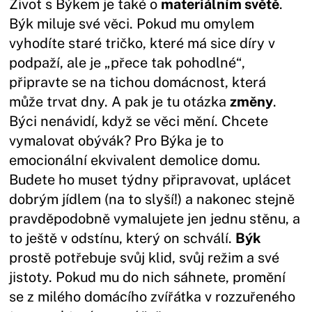
Život s Býkem je také o
materiálním světě
.
Býk miluje své věci. Pokud mu omylem
vyhodíte staré tričko, které má sice díry v
podpaží, ale je „přece tak pohodlné“,
připravte se na tichou domácnost, která
může trvat dny. A pak je tu otázka
změny
.
Býci nenávidí, když se věci mění. Chcete
vymalovat obývák? Pro Býka je to
emocionální ekvivalent demolice domu.
Budete ho muset týdny připravovat, uplácet
dobrým jídlem (na to slyší!) a nakonec stejně
pravděpodobně vymalujete jen jednu stěnu, a
to ještě v odstínu, který on schválí.
Býk
prostě potřebuje svůj klid, svůj režim a své
jistoty. Pokud mu do nich sáhnete, promění
se z milého domácího zvířátka v rozzuřeného