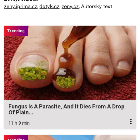
zeny.iprima.cz
,
dotyk.cz
,
zeny.cz
,
Autorský text
Fungus Is A Parasite, And It Dies From A Drop
Of Plain...
11 h 9 min