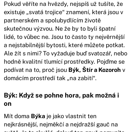
Pokud věříte na hvězdy, nejspíš už tušíte, že
existuje „svatá trojice“ znamení, která jsou v
partnerském a spolubydlícím životě
skutečnou výzvou. Ne že by to byli špatní
lidé, to vůbec ne. Jsou to často ty nejvěrnější
a nejstabilnější bytosti, které můžete potkat.
Ale žít s nimi? To vyžaduje buď svatozář, nebo
hodně kvalitní tlumící prostředky. Pojďme se
podívat na to, proč jsou
Býk, Štír a Kozoroh
v
domácím prostředí tak „na zabití“.
Býk: Když se pohne hora, pak možná i
on
Mít doma
Býka
je jako vlastnit ten
nejkrásnější, nejměkčí a nejdražší gauč na