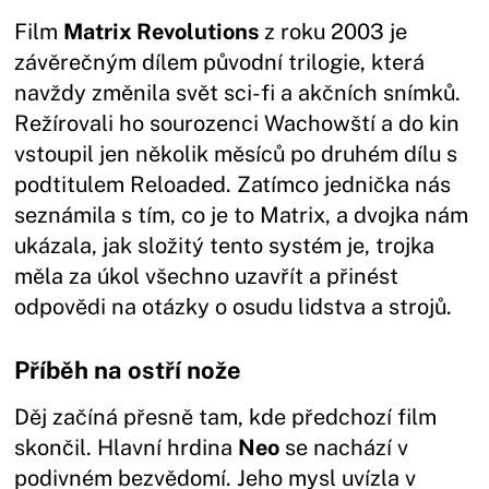
Film
Matrix Revolutions
z roku 2003 je
závěrečným dílem původní trilogie, která
navždy změnila svět sci-fi a akčních snímků.
Režírovali ho sourozenci Wachowští a do kin
vstoupil jen několik měsíců po druhém dílu s
podtitulem Reloaded. Zatímco jednička nás
seznámila s tím, co je to Matrix, a dvojka nám
ukázala, jak složitý tento systém je, trojka
měla za úkol všechno uzavřít a přinést
odpovědi na otázky o osudu lidstva a strojů.
Příběh na ostří nože
Děj začíná přesně tam, kde předchozí film
skončil. Hlavní hrdina
Neo
se nachází v
podivném bezvědomí. Jeho mysl uvízla v