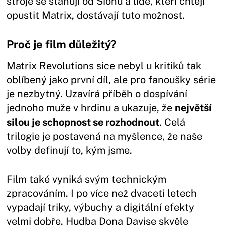
stroje se stahují od Sionu a lidé, kteří chtějí
opustit Matrix, dostávají tuto možnost.
Proč je film důležitý?
Matrix Revolutions sice nebyl u kritiků tak
oblíbený jako první díl, ale pro fanoušky série
je nezbytný. Uzavírá příběh o dospívání
jednoho muže v hrdinu a ukazuje, že
největší
silou je schopnost se rozhodnout
. Celá
trilogie je postavená na myšlence, že naše
volby definují to, kým jsme.
Film také vyniká svým technickým
zpracováním. I po více než dvaceti letech
vypadají triky, výbuchy a digitální efekty
velmi dobře. Hudba Dona Davise skvěle