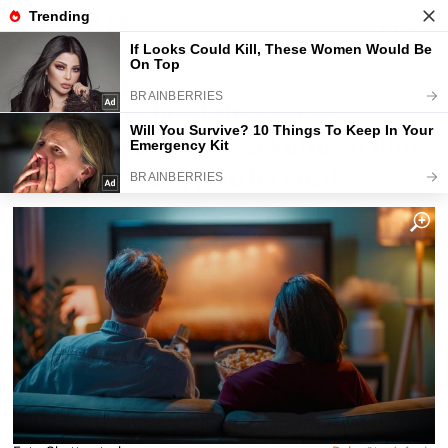
Fajntip.cz
Redakce
Miliony Čechů si zítra večer
zapnout Novu. Poběží kultovní film.
Kdo ho neviděl, jako by nežil