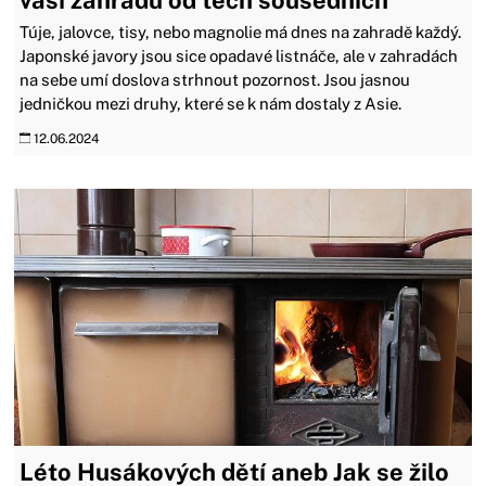
vaši zahradu od těch sousedních
Túje, jalovce, tisy, nebo magnolie má dnes na zahradě každý.
Japonské javory jsou sice opadavé listnáče, ale v zahradách
na sebe umí doslova strhnout pozornost. Jsou jasnou
jedničkou mezi druhy, které se k nám dostaly z Asie.
12.06.2024
Léto Husákových dětí aneb Jak se žilo