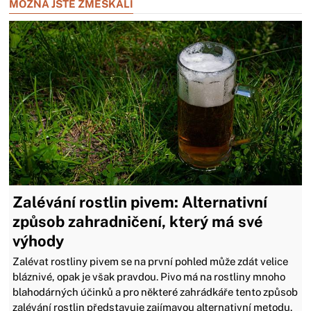
MOŽNÁ JSTE ZMEŠKALI
Zalévání rostlin pivem: Alternativní
způsob zahradničení, který má své
výhody
Zalévat rostliny pivem se na první pohled může zdát velice
bláznivé, opak je však pravdou. Pivo má na rostliny mnoho
blahodárných účinků a pro některé zahrádkáře tento způsob
zalévání rostlin představuje zajímavou alternativní metodu.