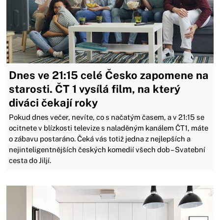
Dnes ve 21:15 celé Česko zapomene na
starosti. ČT 1 vysílá film, na který
diváci čekají roky
Pokud dnes večer, nevíte, co s načatým časem, a v 21:15 se
ocitnete v blízkosti televize s naladěným kanálem ČT1, máte
o zábavu postaráno. Čeká vás totiž jedna z nejlepších a
nejinteligentnějších českých komedií všech dob – Svatební
cesta do Jiljí.