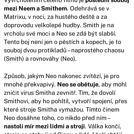
Vyvrcholením celého filmu je
poslední souboj
mezi Neem a Smithem
. Odehrává se v
Matrixu, v noci, za hustého deště a za
doprovodu velkolepé hudby. Smith je na
vrcholu své moci a Neo se zdá být slabší.
Tento boj není jen o pěstích a kopech, je to
souboj dvou protikladů – naprostého chaosu
(Smith) a rovnováhy (Neo).
Způsob, jakým Neo nakonec zvítězí, je pro
mnohé překvapivý.
Neo se obětuje
, aby mohl
zničit virus Smitha zevnitř. Tím, že dovolí
Smithovi, aby ho pohltil, vytvoří spojení, přes
které stroje Smitha vymažou. Tímto činem
Neo dosáhne toho, co nikdo před ním –
nastolí mír mezi lidmi a stroji
. Válka končí,