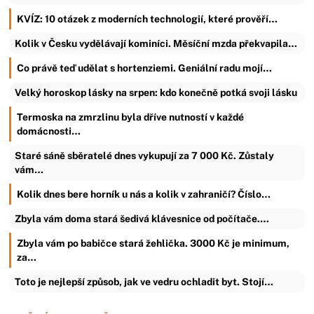
KVÍZ: 10 otázek z moderních technologií, které prověří…
Kolik v Česku vydělávají kominíci. Měsíční mzda překvapila…
Co právě teď udělat s hortenziemi. Geniální radu mojí…
Velký horoskop lásky na srpen: kdo konečně potká svoji lásku
Termoska na zmrzlinu byla dříve nutností v každé
domácnosti…
Staré sáně sběratelé dnes vykupují za 7 000 Kč. Zůstaly
vám…
Kolik dnes bere horník u nás a kolik v zahraničí? Číslo…
Zbyla vám doma stará šedivá klávesnice od počítače.…
Zbyla vám po babičce stará žehlička. 3000 Kč je minimum,
za…
Toto je nejlepší způsob, jak ve vedru ochladit byt. Stojí…