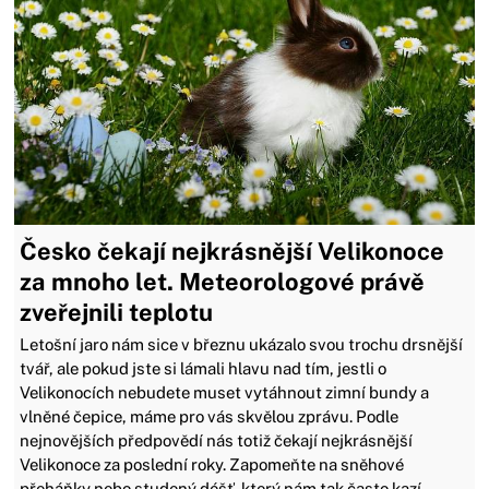
Česko čekají nejkrásnější Velikonoce
za mnoho let. Meteorologové právě
zveřejnili teplotu
Letošní jaro nám sice v březnu ukázalo svou trochu drsnější
tvář, ale pokud jste si lámali hlavu nad tím, jestli o
Velikonocích nebudete muset vytáhnout zimní bundy a
vlněné čepice, máme pro vás skvělou zprávu. Podle
nejnovějších předpovědí nás totiž čekají nejkrásnější
Velikonoce za poslední roky. Zapomeňte na sněhové
přeháňky nebo studený déšť, který nám tak často kazí