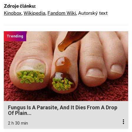
Zdroje článku:
Kinobox
,
Wikipedia
,
Fandom Wiki
,
Autorský text
Fungus Is A Parasite, And It Dies From A Drop
Of Plain...
2 h 30 min