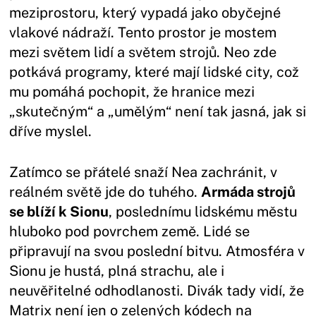
meziprostoru, který vypadá jako obyčejné
vlakové nádraží. Tento prostor je mostem
mezi světem lidí a světem strojů. Neo zde
potkává programy, které mají lidské city, což
mu pomáhá pochopit, že hranice mezi
„skutečným“ a „umělým“ není tak jasná, jak si
dříve myslel.
Zatímco se přátelé snaží Nea zachránit, v
reálném světě jde do tuhého.
Armáda strojů
se blíží k Sionu
, poslednímu lidskému městu
hluboko pod povrchem země. Lidé se
připravují na svou poslední bitvu. Atmosféra v
Sionu je hustá, plná strachu, ale i
neuvěřitelné odhodlanosti. Divák tady vidí, že
Matrix není jen o zelených kódech na