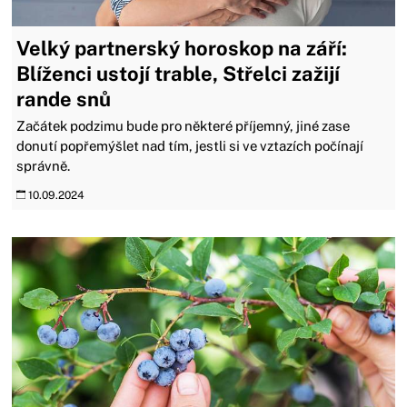
Velký partnerský horoskop na září:
Blíženci ustojí trable, Střelci zažijí
rande snů
Začátek podzimu bude pro některé příjemný, jiné zase
donutí popřemýšlet nad tím, jestli si ve vztazích počínají
správně.
10.09.2024