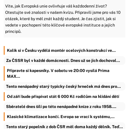
Víte, jak Evropská unie ovlivňuje váš každodenní život?
Otestujte své znalosti v našem kvízu. Připravili jsme pro vás 10
otázek, které by měl znát každý student. Je čas zjistit, jak si
vedete v pochopení této klíčové evropské instituce a jejích
principů.
Kolik si v Česku vydělá montér ocelových konstrukcí ve…
Za ČSSR byl v každé domácnosti. Dnes už se jich dochoval…
Připravte si kapesníky. V sobotu ve 20:00 vysílá Prima
MAX…
Tento nenápadný starý typicky český hrneček má dnes pro…
Od září bude přispívat stát 6 000 Kč rodičům na hlídání dětí
Sběratelé dnes šílí po této nenápadné knize z roku 1958.…
Klasické klimatizace končí. Evropa se vrací k systému,…
Tento starý popelník z dob ČSR měl doma každý dělník. Teď…