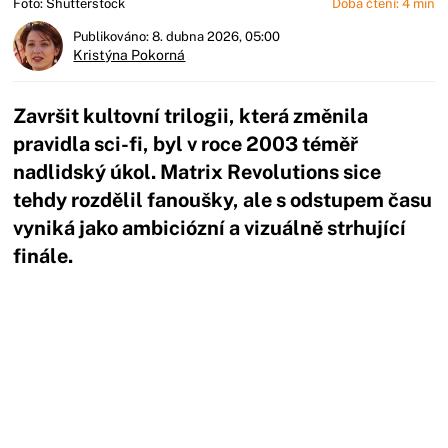
Foto: Shutterstock
Doba čtení: 4 min
Publikováno: 8. dubna 2026, 05:00
Kristýna Pokorná
Završit kultovní trilogii, která změnila
pravidla sci-fi, byl v roce 2003 téměř
nadlidský úkol. Matrix Revolutions sice
tehdy rozdělil fanoušky, ale s odstupem času
vyniká jako ambiciózní a vizuálně strhující
finále.
Začátek reklamy
Konec reklamy