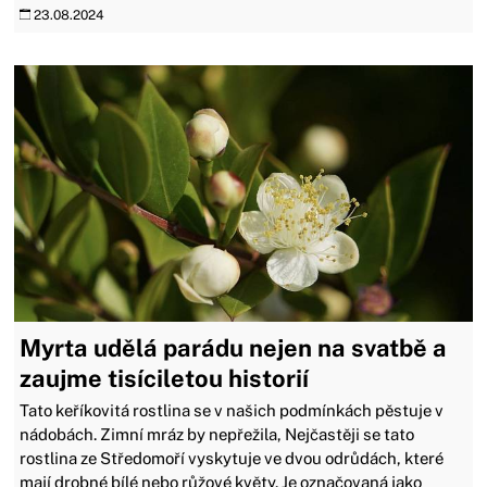
23.08.2024
Myrta udělá parádu nejen na svatbě a
zaujme tisíciletou historií
Tato keříkovitá rostlina se v našich podmínkách pěstuje v
nádobách. Zimní mráz by nepřežila, Nejčastěji se tato
rostlina ze Středomoří vyskytuje ve dvou odrůdách, které
mají drobné bílé nebo růžové květy. Je označovaná jako