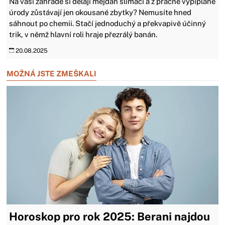
Na vaší zahradě si dělají mejdan slimáci a z pracně vypiplané
úrody zůstávají jen okousané zbytky? Nemusíte hned
sáhnout po chemii. Stačí jednoduchý a překvapivě účinný
trik, v němž hlavní roli hraje přezrálý banán.
20.08.2025
MOŽNÁ JSTE ZMEŠKALI
Horoskop pro rok 2025: Berani najdou