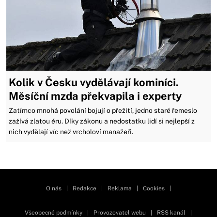
Kolik v Česku vydělávají kominíci.
Měsíční mzda překvapila i experty
Zatímco mnohá povolání bojují o přežití, jedno staré řemeslo
zažívá zlatou éru. Díky zákonu a nedostatku lidí si nejlepší z
nich vydělají víc než vrcholoví manažeři.
Zavřít reklamu
O nás
|
Redakce
|
Reklama
|
Cookies
|
Všeobecné podmínky
|
Provozovatel webu
|
RSS kanál
|