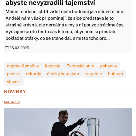
abyste nevyzradili tajemství
Máme tendenci chtít vidět naše budoucí já a mluvit s ním.
Andělé nám však připomínají, že sice představa je to
strašně krásná, ale nereálná a my s ní pouze ztrácíme čas.
Využijme proto tento čas k tomu, abychom si přestali
pokládat otázky, co se stane dál, a místo toho pro...
25.03.2025
dopravní značky
konzole
Evropská unie
pohádky
peníze
rekordy
čínský horoskop
tragédie
hubnutí
slovník
NOVINKY
MAGAZÍN