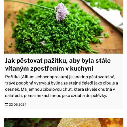
Jak pěstovat pažitku, aby byla stále
vítaným zpestřením v kuchyni
Pažitka (Allium schoenoprasum) je snadno pěstovatelná,
trávě podobná vytrvalá bylina ze stejné čeledi jako cibule a
česnek. Má jemnou cibulovou chuť, která skvěle chutná v
salátech, pomazánkách nebo jako ozdoba do polévky.
22.06.2024