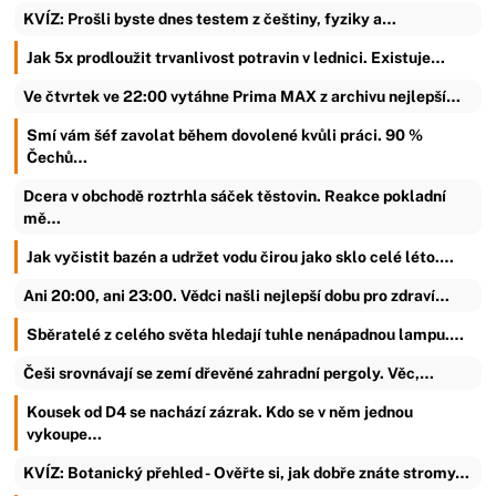
KVÍZ: Prošli byste dnes testem z češtiny, fyziky a…
Jak 5x prodloužit trvanlivost potravin v lednici. Existuje…
Ve čtvrtek ve 22:00 vytáhne Prima MAX z archivu nejlepší…
Smí vám šéf zavolat během dovolené kvůli práci. 90 %
Čechů…
Dcera v obchodě roztrhla sáček těstovin. Reakce pokladní
mě…
Jak vyčistit bazén a udržet vodu čirou jako sklo celé léto.…
Ani 20:00, ani 23:00. Vědci našli nejlepší dobu pro zdraví…
Sběratelé z celého světa hledají tuhle nenápadnou lampu.…
Češi srovnávají se zemí dřevěné zahradní pergoly. Věc,…
Kousek od D4 se nachází zázrak. Kdo se v něm jednou
vykoupe…
KVÍZ: Botanický přehled - Ověřte si, jak dobře znáte stromy…