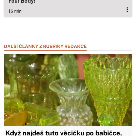
Your Body!
16 min
Zavřít reklamu
Zavřít reklamu
DALŠÍ ČLÁNKY Z RUBRIKY REDAKCE
Když najdeš tuto věcičku po babičce,