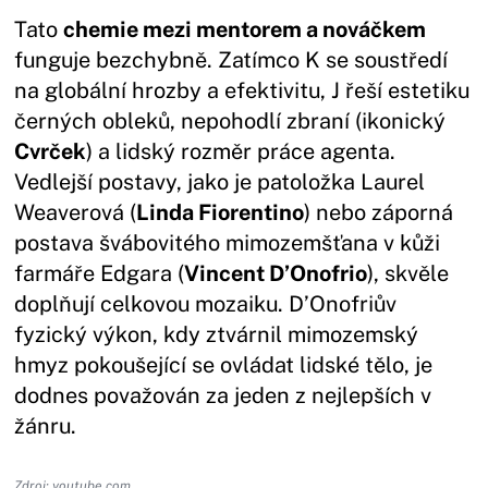
Tato
chemie mezi mentorem a nováčkem
funguje bezchybně. Zatímco K se soustředí
na globální hrozby a efektivitu, J řeší estetiku
černých obleků, nepohodlí zbraní (ikonický
Cvrček
) a lidský rozměr práce agenta.
Vedlejší postavy, jako je patoložka Laurel
Weaverová (
Linda Fiorentino
) nebo záporná
postava švábovitého mimozemšťana v kůži
farmáře Edgara (
Vincent D’Onofrio
), skvěle
doplňují celkovou mozaiku. D’Onofriův
fyzický výkon, kdy ztvárnil mimozemský
hmyz pokoušející se ovládat lidské tělo, je
dodnes považován za jeden z nejlepších v
žánru.
Zdroj: youtube.com