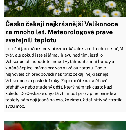
Česko čekají nejkrásnější Velikonoce
za mnoho let. Meteorologové právě
zveřejnili teplotu
Letošní jaro nám sice v březnu ukázalo svou trochu drsnější
tvář, ale pokud jste si lámali hlavu nad tím, jestli o
Velikonocích nebudete muset vytáhnout zimní bundy a
vlněné čepice, máme pro vás skvělou zprávu. Podle
nejnovějších předpovědí nás totiž čekají nejkrásnější
Velikonoce za poslední roky. Zapomeňte na sněhové
přeháňky nebo studený déšť, který nám tak často kazí
koledu. Do Česka se chystá vtrhnout jaro v plné parádě a
teploty nám dají jasně najevo, že zima už definitivně ztratila
svou moc.