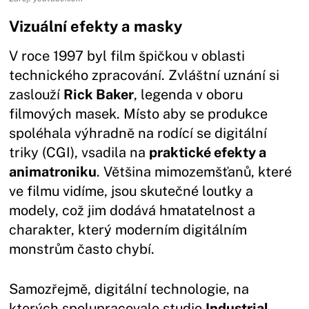
Vizuální efekty a masky
V roce 1997 byl film špičkou v oblasti
technického zpracování. Zvláštní uznání si
zaslouží
Rick Baker
, legenda v oboru
filmových masek. Místo aby se produkce
spoléhala výhradně na rodící se digitální
triky (CGI), vsadila na
praktické efekty a
animatroniku
. Většina mimozemšťanů, které
ve filmu vidíme, jsou skutečné loutky a
modely, což jim dodává hmatatelnost a
charakter, který moderním digitálním
monstrům často chybí.
Samozřejmě, digitální technologie, na
kterých spolupracovalo studio
Industrial