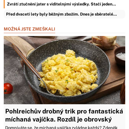
Zvrátí ztučnění jater s viditelnými výsledky. Stačí jeden…
Před dvaceti lety byly běžným zbožím. Dnes je sběratelé…
MOŽNÁ JSTE ZMEŠKALI
Pohlreichův drobný trik pro fantastická
míchaná vajíčka. Rozdíl je obrovský
Domníváte se, že míchaná vajíčka zvládne každý? Zdeněk