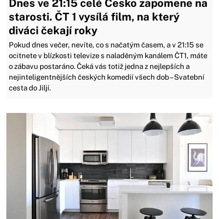
Dnes ve 21:15 celé Česko zapomene na
starosti. ČT 1 vysílá film, na který
diváci čekají roky
Pokud dnes večer, nevíte, co s načatým časem, a v 21:15 se
ocitnete v blízkosti televize s naladěným kanálem ČT1, máte
o zábavu postaráno. Čeká vás totiž jedna z nejlepších a
nejinteligentnějších českých komedií všech dob – Svatební
cesta do Jiljí.