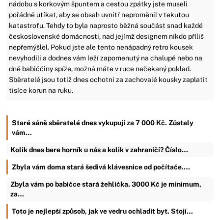
nádobu s korkovým špuntem a cestou zpátky jste museli
pořádně utíkat, aby se obsah uvnitř neproměnil v tekutou
katastrofu. Tehdy to byla naprosto běžná součást snad každé
československé domácnosti, nad jejímž designem nikdo příliš
nepřemýšlel. Pokud jste ale tento nenápadný retro kousek
nevyhodili a dodnes vám leží zapomenutý na chalupě nebo na
dně babiččiny spíže, možná máte v ruce nečekaný poklad.
Sběratelé jsou totiž dnes ochotni za zachovalé kousky zaplatit
tisíce korun na ruku.
Staré sáně sběratelé dnes vykupují za 7 000 Kč. Zůstaly
vám…
Kolik dnes bere horník u nás a kolik v zahraničí? Číslo…
Zbyla vám doma stará šedivá klávesnice od počítače.…
Zbyla vám po babičce stará žehlička. 3000 Kč je minimum,
za…
Toto je nejlepší způsob, jak ve vedru ochladit byt. Stojí…