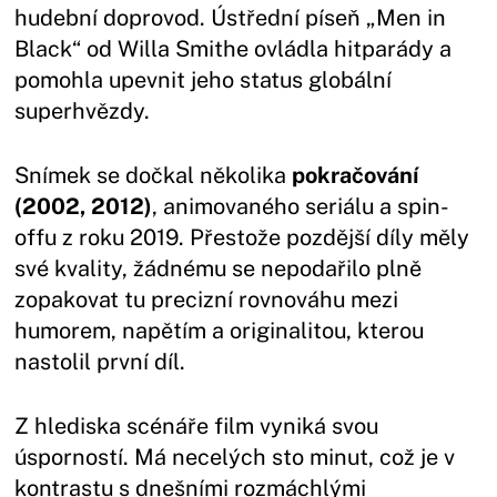
hudební doprovod. Ústřední píseň „Men in
Black“ od Willa Smithe ovládla hitparády a
pomohla upevnit jeho status globální
superhvězdy.
Snímek se dočkal několika
pokračování
(2002, 2012)
, animovaného seriálu a spin-
offu z roku 2019. Přestože pozdější díly měly
své kvality, žádnému se nepodařilo plně
zopakovat tu precizní rovnováhu mezi
humorem, napětím a originalitou, kterou
nastolil první díl.
Z hlediska scénáře film vyniká svou
úsporností. Má necelých sto minut, což je v
kontrastu s dnešními rozmáchlými