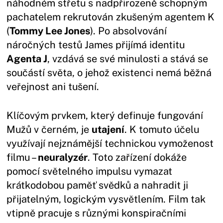
náhodném střetu s nadpřirozeně schopným
pachatelem rekrutován zkušeným agentem K
(
Tommy Lee Jones
). Po absolvování
náročných testů James přijímá identitu
Agenta J
, vzdává se své minulosti a stává se
součástí světa, o jehož existenci nemá běžná
veřejnost ani tušení.
Klíčovým prvkem, který definuje fungování
Mužů v černém, je
utajení
. K tomuto účelu
využívají nejznámější technickou vymoženost
filmu –
neuralyzér
. Toto zařízení dokáže
pomocí světelného impulsu vymazat
krátkodobou paměť svědků a nahradit ji
přijatelným, logickým vysvětlením. Film tak
vtipně pracuje s různými konspiračními