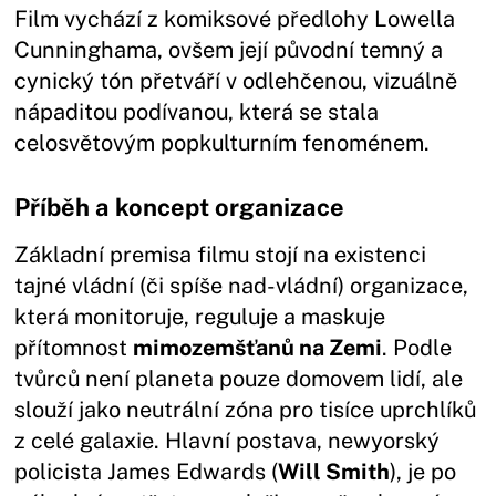
Film vychází z komiksové předlohy Lowella
Cunninghama, ovšem její původní temný a
cynický tón přetváří v odlehčenou, vizuálně
nápaditou podívanou, která se stala
celosvětovým popkulturním fenoménem.
Příběh a koncept organizace
Základní premisa filmu stojí na existenci
tajné vládní (či spíše nad-vládní) organizace,
která monitoruje, reguluje a maskuje
přítomnost
mimozemšťanů na Zemi
. Podle
tvůrců není planeta pouze domovem lidí, ale
slouží jako neutrální zóna pro tisíce uprchlíků
z celé galaxie. Hlavní postava, newyorský
policista James Edwards (
Will Smith
), je po