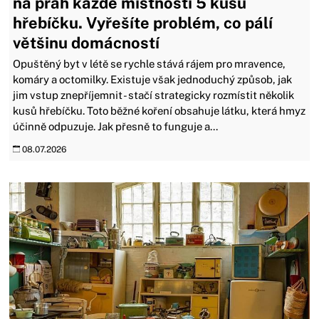
na práh každé místnosti 5 kusů
hřebíčku. Vyřešíte problém, co pálí
většinu domácností
Opuštěný byt v létě se rychle stává rájem pro mravence,
komáry a octomilky. Existuje však jednoduchý způsob, jak
jim vstup znepříjemnit - stačí strategicky rozmístit několik
kusů hřebíčku. Toto běžné koření obsahuje látku, která hmyz
účinně odpuzuje. Jak přesně to funguje a...
08.07.2026