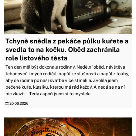
Tchyně snědla z pekáče půlku kuřete a
svedla to na kočku. Oběd zachránila
role listového těsta
Ten den měl být dokonale rodinný. Nedělní oběd, návštěva
tchánovců i mých rodičů, napůl ze slušnosti a napůl z touhy,
aby se rodina po naší svatbě více stmelila. Zvolila jsem
pečené kuře, klasiku, kterou má rád každý. A nedá se na ní
nic zkazit… Tedy aspoň jsem si to myslela.
20.06.2026