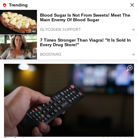
Fajntip.cz
Redakce
Škrtněte plány na dnešní večer.
Nova vysílá filmový poklad, který
vás přibije do sedačky