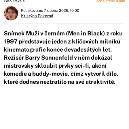
Foto: Pexels
Doba čtení: 4 min
Publikováno: 7. dubna 2026, 10:00
Kristýna Pokorná
Snímek Muži v černém (Men in Black) z roku
1997 představuje jeden z klíčových milníků
kinematografie konce devadesátých let.
Režisér Barry Sonnenfeld v něm dokázal
mistrovsky skloubit prvky sci-fi, akční
komedie a buddy-movie, čímž vytvořil dílo,
které dodnes neztratilo na své atraktivitě.
Začátek reklamy
Konec reklamy