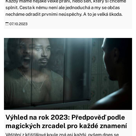
Každý máme nějaké velké přání, nebo sen, který si chceme
splnit. Cesta k němu není ale jednoduchá a my se občas
necháme odradit prvními neúspěchy. A to je velká škoda.
07.10.2023
Výhled na rok 2023: Předpověď podle
magických zrcadel pro každé znamení
Věštění z křišťálové koule zná asi každý, ovšem dnes se