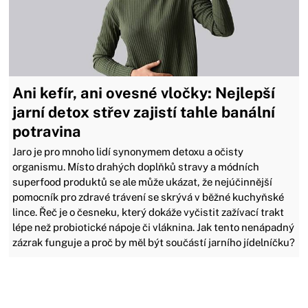
Ani kefír, ani ovesné vločky: Nejlepší
jarní detox střev zajistí tahle banální
potravina
Jaro je pro mnoho lidí synonymem detoxu a očisty
organismu. Místo drahých doplňků stravy a módních
superfood produktů se ale může ukázat, že nejúčinnější
pomocník pro zdravé trávení se skrývá v běžné kuchyňské
lince. Řeč je o česneku, který dokáže vyčistit zažívací trakt
lépe než probiotické nápoje či vláknina. Jak tento nenápadný
zázrak funguje a proč by měl být součástí jarního jídelníčku?
Zavřít reklamu