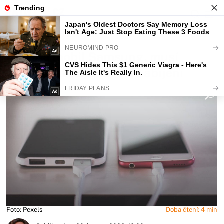
Fajntip.cz
Magazín
Kdo má mobil Samsung, musí
změnit tato nastavení nabíjení
Foto: Pexels
Doba čtení: 4 min