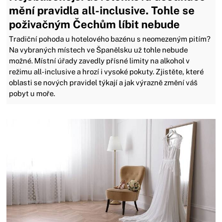
mění pravidla all-inclusive. Tohle se
poživačným Čechům líbit nebude
Tradiční pohoda u hotelového bazénu s neomezeným pitím?
Na vybraných místech ve Španělsku už tohle nebude
možné. Místní úřady zavedly přísné limity na alkohol v
režimu all-inclusive a hrozí i vysoké pokuty. Zjistěte, které
oblasti se nových pravidel týkají a jak výrazně změní váš
pobyt u moře.