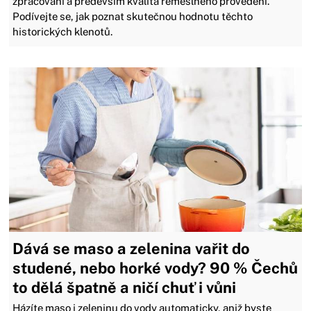
zpracování a především kvalita řemeslného provedení.
Podívejte se, jak poznat skutečnou hodnotu těchto
historických klenotů.
Dává se maso a zelenina vařit do
studené, nebo horké vody? 90 % Čechů
to dělá špatně a ničí chuť i vůni
Házíte maso i zeleninu do vody automaticky, aniž byste