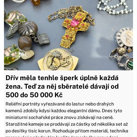
Dřív měla tenhle šperk úplně každá
žena. Teď za něj sběratelé dávají od
500 do 50 000 Kč
Reliéfní portréty vyřezávané do lastur nebo drahých
kamenů zdobily kdysi každou elegantní dámu. Dnes tyto
miniaturní sochařské práce znovu získávají na ceně.
Starožitné kameje se prodávají za částky od několika set až
po desítky tisíc korun. Rozhoduje přitom materiál, technika