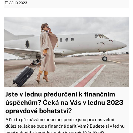
22.10.2023
Jste v lednu předurčeni k finančním
úspěchům? Čeká na Vás v lednu 2023
opravdové bohatství?
Ať si to přiznáváme nebo ne, peníze jsou pro nás velmi
důležité. Jak se bude finančně dařit Vám? Budete si v lednu
moci vyhodit z kopýtka, nebo je na místě šetření?