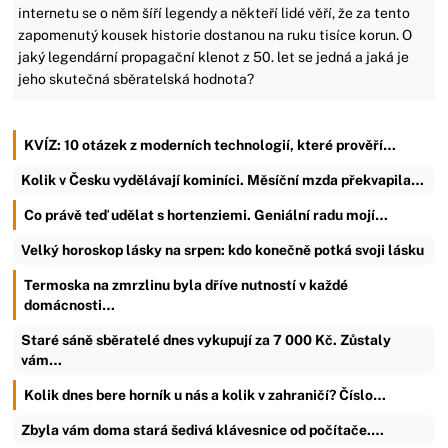
internetu se o něm šíří legendy a někteří lidé věří, že za tento
zapomenutý kousek historie dostanou na ruku tisíce korun. O
jaký legendární propagační klenot z 50. let se jedná a jaká je
jeho skutečná sběratelská hodnota?
KVÍZ: 10 otázek z moderních technologií, které prověří…
Kolik v Česku vydělávají kominíci. Měsíční mzda překvapila…
Co právě teď udělat s hortenziemi. Geniální radu mojí…
Velký horoskop lásky na srpen: kdo konečně potká svoji lásku
Termoska na zmrzlinu byla dříve nutností v každé
domácnosti…
Staré sáně sběratelé dnes vykupují za 7 000 Kč. Zůstaly
vám…
Kolik dnes bere horník u nás a kolik v zahraničí? Číslo…
Zbyla vám doma stará šedivá klávesnice od počítače.…