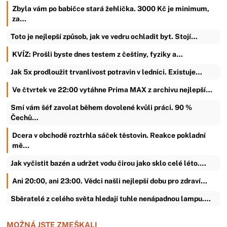
Zbyla vám po babičce stará žehlička. 3000 Kč je minimum,
za…
Toto je nejlepší způsob, jak ve vedru ochladit byt. Stojí…
KVÍZ: Prošli byste dnes testem z češtiny, fyziky a…
Jak 5x prodloužit trvanlivost potravin v lednici. Existuje…
Ve čtvrtek ve 22:00 vytáhne Prima MAX z archivu nejlepší…
Smí vám šéf zavolat během dovolené kvůli práci. 90 %
Čechů…
Dcera v obchodě roztrhla sáček těstovin. Reakce pokladní
mě…
Jak vyčistit bazén a udržet vodu čirou jako sklo celé léto.…
Ani 20:00, ani 23:00. Vědci našli nejlepší dobu pro zdraví…
Sběratelé z celého světa hledají tuhle nenápadnou lampu.…
MOŽNÁ JSTE ZMEŠKALI