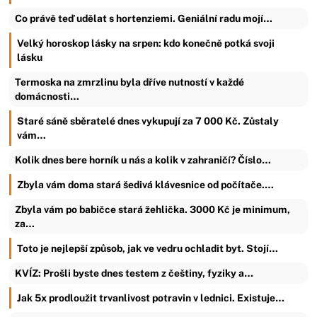
Co právě teď udělat s hortenziemi. Geniální radu mojí…
Velký horoskop lásky na srpen: kdo konečně potká svoji
lásku
Termoska na zmrzlinu byla dříve nutností v každé
domácnosti…
Staré sáně sběratelé dnes vykupují za 7 000 Kč. Zůstaly
vám…
Kolik dnes bere horník u nás a kolik v zahraničí? Číslo…
Zbyla vám doma stará šedivá klávesnice od počítače.…
Zbyla vám po babičce stará žehlička. 3000 Kč je minimum,
za…
Toto je nejlepší způsob, jak ve vedru ochladit byt. Stojí…
KVÍZ: Prošli byste dnes testem z češtiny, fyziky a…
Jak 5x prodloužit trvanlivost potravin v lednici. Existuje…