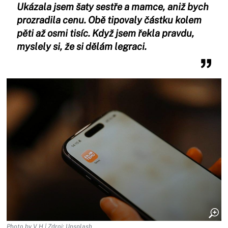
Ukázala jsem šaty sestře a mamce, aniž bych
prozradila cenu. Obě tipovaly částku kolem
pěti až osmi tisíc. Když jsem řekla pravdu,
myslely si, že si dělám legraci.
Photo by V H | Zdroj: Unsplash