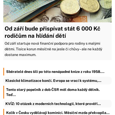
Od září bude přispívat stát 6 000 Kč
rodičům na hlídání dětí
Od září startuje nová finanční podpora pro rodiny s malými
dětmi. Tisíce korun měsíčně na jesle či chůvy – ale ne každý
dostane maximum.
Sběratelé dnes šílí po této nenápadné knize z roku 1958.…
Klasické klimatizace končí. Evropa se vrací k systému,…
Tento starý popelník z dob ČSR měl doma každý dělník.
Teď…
KVÍZ: 10 otázek z moderních technologií, které prověří…
Kolik v Česku vydělávají kominíci. Měsíční mzda překvapila…