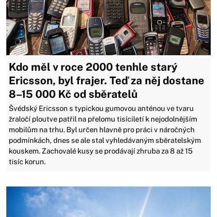
Kdo měl v roce 2000 tenhle starý
Ericsson, byl frajer. Teď za něj dostane
8–15 000 Kč od sběratelů
Švédský Ericsson s typickou gumovou anténou ve tvaru
žraločí ploutve patřil na přelomu tisíciletí k nejodolnějším
mobilům na trhu. Byl určen hlavně pro práci v náročných
podmínkách, dnes se ale stal vyhledávaným sběratelským
kouskem. Zachovalé kusy se prodávají zhruba za 8 až 15
tisíc korun.