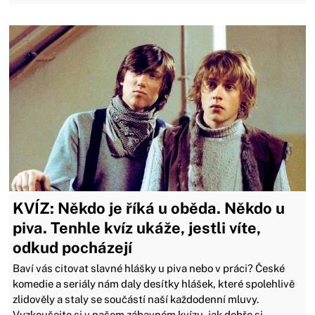
KVÍZ: Někdo je říká u oběda. Někdo u
piva. Tenhle kvíz ukáže, jestli víte,
odkud pocházejí
Baví vás citovat slavné hlášky u piva nebo v práci? České
komedie a seriály nám daly desítky hlášek, které spolehlivě
zlidověly a staly se součástí naší každodenní mluvy.
Vyzkoušejte si v našem zábavném kvízu, jak dobře si