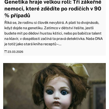
Genetika hraje velkou roli: Tři zákeřné
nemoci, které zdědíte po rodičích v 90
% případů
Říká se, že rodinu si člověk nevybírá. A platí to dvojnásob,
když dojde na genetiku. Zatímco v dětství řešíte, jestli
budete mít po dědovi hustou kštici, nebo po babičce talent
na klavír, v dospělosti začíná ta pravá detektivka. Naše DNA
je totiž jako stará kniha receptů –...
23.03.2026