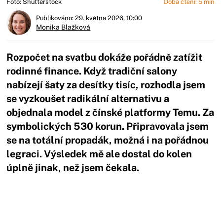
Foto: Shutterstock
Doba čtení: 5 min
Publikováno: 29. května 2026, 10:00
Monika Blažková
Rozpočet na svatbu dokáže pořádně zatížit
rodinné finance. Když tradiční salony
nabízejí šaty za desítky tisíc, rozhodla jsem
se vyzkoušet radikální alternativu a
objednala model z čínské platformy Temu. Za
symbolických 530 korun. Připravovala jsem
se na totální propadák, možná i na pořádnou
legraci. Výsledek mě ale dostal do kolen
úplně jinak, než jsem čekala.
Začátek reklamy
Konec reklamy