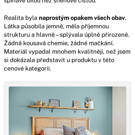
špinavě bílou než sněhově čistou.
Realita byla
naprostým opakem všech obav
.
Látka působila jemně, měla příjemnou
strukturu a hlavně – splývala úplně přirozeně.
Žádná kousavá chemie, žádné mačkání.
Materiál vypadal mnohem kvalitněji, než jsem
si dokázala představit u produktu v této
cenové kategorii.