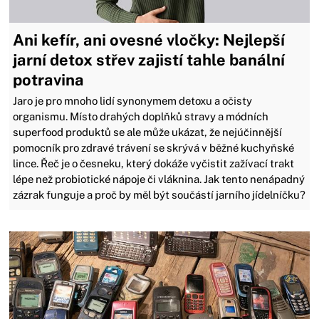
Ani kefír, ani ovesné vločky: Nejlepší
jarní detox střev zajistí tahle banální
potravina
Jaro je pro mnoho lidí synonymem detoxu a očisty
organismu. Místo drahých doplňků stravy a módních
superfood produktů se ale může ukázat, že nejúčinnější
pomocník pro zdravé trávení se skrývá v běžné kuchyňské
lince. Řeč je o česneku, který dokáže vyčistit zažívací trakt
lépe než probiotické nápoje či vláknina. Jak tento nenápadný
zázrak funguje a proč by měl být součástí jarního jídelníčku?