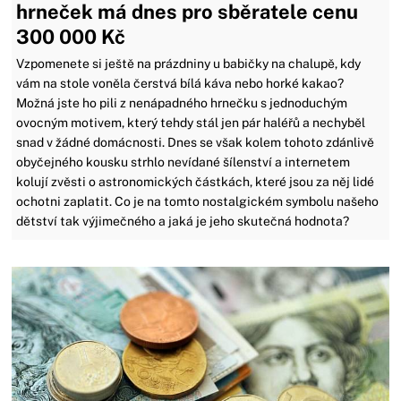
hrneček má dnes pro sběratele cenu
300 000 Kč
Vzpomenete si ještě na prázdniny u babičky na chalupě, kdy
vám na stole voněla čerstvá bílá káva nebo horké kakao?
Možná jste ho pili z nenápadného hrnečku s jednoduchým
ovocným motivem, který tehdy stál jen pár haléřů a nechyběl
snad v žádné domácnosti. Dnes se však kolem tohoto zdánlivě
obyčejného kousku strhlo nevídané šílenství a internetem
kolují zvěsti o astronomických částkách, které jsou za něj lidé
ochotni zaplatit. Co je na tomto nostalgickém symbolu našeho
dětství tak výjimečného a jaká je jeho skutečná hodnota?