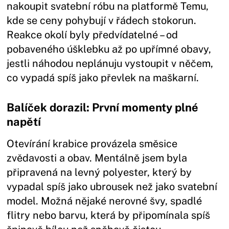
nakoupit svatební róbu na platformě Temu,
kde se ceny pohybují v řádech stokorun.
Reakce okolí byly předvídatelné – od
pobaveného úšklebku až po upřímné obavy,
jestli náhodou neplánuju vystoupit v něčem,
co vypadá spíš jako převlek na maškarní.
Balíček dorazil: První momenty plné
napětí
Otevírání krabice provázela směsice
zvědavosti a obav. Mentálně jsem byla
připravená na levný polyester, který by
vypadal spíš jako ubrousek než jako svatební
model. Možná nějaké nerovné švy, spadlé
flitry nebo barvu, která by připomínala spíš