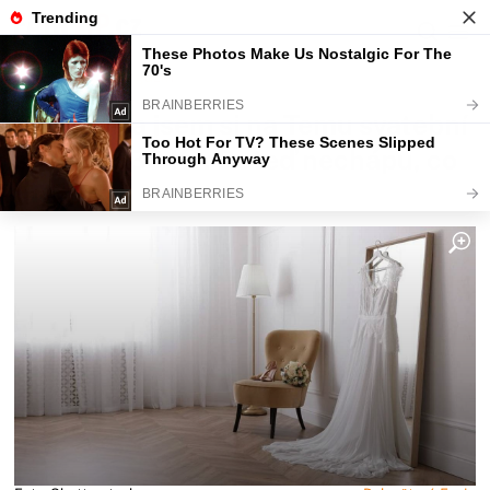
Fajntip.cz
Magazín
Objednala jsem si na Temu svatební
šaty za 530 Kč. Doteď nechápu, co
mi přišlo