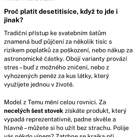
Proč platit desetitisíce, když to jde i
jinak?
Tradiční přístup ke svatebním šatům
znamená buď půjčení za několik tisíc s
rizikem poplatků za poškození, nebo nákup za
astronomické částky. Obojí varianty provází
stres – buď z možného zničení, nebo z
vyhozených peněz za kus látky, který
využijete jednou v životě.
Model z Temu mění celou rovnici. Za
necelých šest stovek
získáte produkt, který
vypadá reprezentativně, padne skvěle a
hlavně – můžete si ho užít bez strachu. Polije
vás někdo vínem? Zatrhne se krajka při