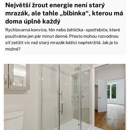
Největší žrout energie není starý
mrazák, ale tahle „blbinka“, kterou má
doma úplně každý
Rychlovarná konvice, fén nebo žehlička – spotřebiče, které
používáme jen pár minut denně. Přesto mohou rozvodnou
síť zatížit víc než starý mrazák běžící nepřetržitě. Jak je to
možné?