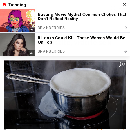
Fajntip.cz
Bydlení
Jakou životnost má sklokeramická
deska. Až to zjistíte, vrátíte se k
plynu