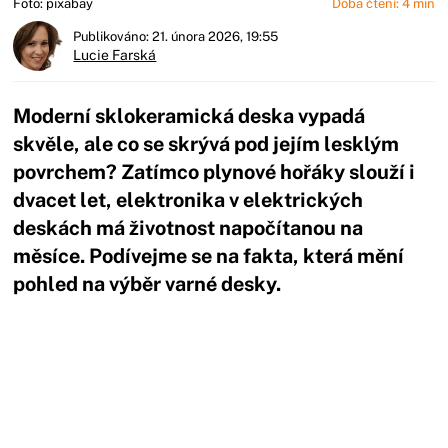
Foto: pixabay
Doba čtení: 4 min
Publikováno: 21. února 2026, 19:55
Lucie Farská
Moderní sklokeramická deska vypadá
skvěle, ale co se skrývá pod jejím lesklým
povrchem? Zatímco plynové hořáky slouží i
dvacet let, elektronika v elektrických
deskách má životnost napočítanou na
měsíce. Podívejme se na fakta, která mění
pohled na výběr varné desky.
Začátek reklamy
Konec reklamy