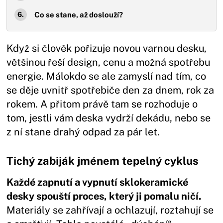
Co se stane, až doslouží?
Když si člověk pořizuje novou varnou desku,
většinou řeší design, cenu a možná spotřebu
energie. Málokdo se ale zamyslí nad tím, co
se děje uvnitř spotřebiče den za dnem, rok za
rokem. A přitom právě tam se rozhoduje o
tom, jestli vám deska vydrží dekádu, nebo se
z ní stane drahý odpad za pár let.
Tichý zabiják jménem tepelný cyklus
Každé zapnutí a vypnutí sklokeramické
desky spouští proces, který ji pomalu ničí.
Materiály se zahřívají a ochlazují, roztahují se