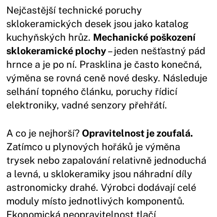
Nejčastější technické poruchy
sklokeramických desek jsou jako katalog
kuchyňských hrůz.
Mechanické poškození
sklokeramické plochy
– jeden nešťastný pád
hrnce a je po ní. Prasklina je často konečná,
výměna se rovná ceně nové desky. Následuje
selhání topného článku, poruchy řídicí
elektroniky, vadné senzory přehřátí.
A co je nejhorší?
Opravitelnost je zoufalá.
Zatímco u plynových hořáků je výměna
trysek nebo zapalování relativně jednoduchá
a levná, u sklokeramiky jsou náhradní díly
astronomicky drahé. Výrobci dodávají celé
moduly místo jednotlivých komponentů.
Ekonomická neopravitelnost tlačí