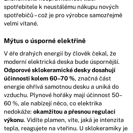
spotřebitele k neustálému nákupu nových
spotřebičů – což je pro výrobce samozřejmě
velmi vítané.
Mýtus o úsporné elektřině
V éře drahých energií by člověk čekal, že
moderní elektrická deska bude úspornější.
Odporové sklokeramické desky dosahují
účinnosti kolem 60–70 %
, značná část
energie ohřívá samotnou desku a uniká do
vzduchu. Plynové hořáky mají účinnost 50–
60 %, ale nabízejí něco, co elektrika
nedokáže:
okamžitou a přesnou regulaci
výkonu
. Vidíte plamen, víte, jaká je intenzita
tepla, reagujete na vteřinu. U sklokeramiky je