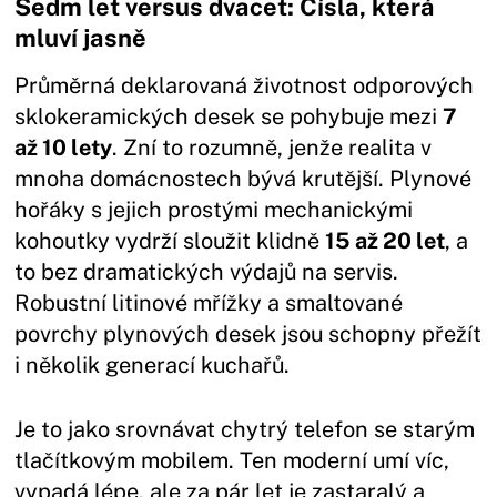
Sedm let versus dvacet: Čísla, která
mluví jasně
Průměrná deklarovaná životnost odporových
sklokeramických desek se pohybuje mezi
7
až 10 lety
. Zní to rozumně, jenže realita v
mnoha domácnostech bývá krutější. Plynové
hořáky s jejich prostými mechanickými
kohoutky vydrží sloužit klidně
15 až 20 let
, a
to bez dramatických výdajů na servis.
Robustní litinové mřížky a smaltované
povrchy plynových desek jsou schopny přežít
i několik generací kuchařů.
Je to jako srovnávat chytrý telefon se starým
tlačítkovým mobilem. Ten moderní umí víc,
vypadá lépe, ale za pár let je zastaralý a