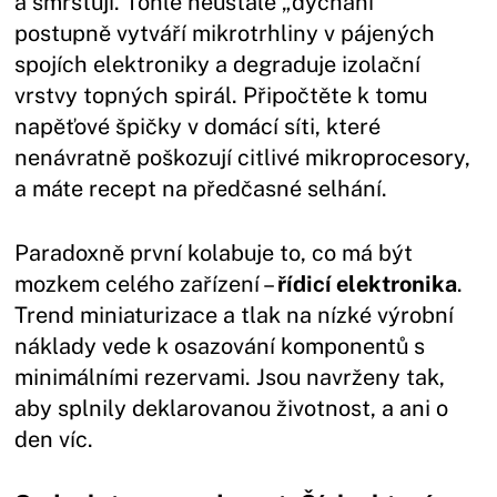
a smršťují. Tohle neustálé „dýchání“
postupně vytváří mikrotrhliny v pájených
spojích elektroniky a degraduje izolační
vrstvy topných spirál. Připočtěte k tomu
napěťové špičky v domácí síti, které
nenávratně poškozují citlivé mikroprocesory,
a máte recept na předčasné selhání.
Paradoxně první kolabuje to, co má být
mozkem celého zařízení –
řídicí elektronika
.
Trend miniaturizace a tlak na nízké výrobní
náklady vede k osazování komponentů s
minimálními rezervami. Jsou navrženy tak,
aby splnily deklarovanou životnost, a ani o
den víc.