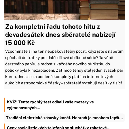
Za kompletní řadu tohoto hitu z
devadesátek dnes sběratelé nabízejí
15 000 Kč
Vzpomínáte si na ten neopakovatelný pocit, když jste s napětím
spěchali do trafiky pro další díl své oblíbené série? Ta vůně
čerstvého papíru a radost z každého nového přírůstku do
poličky byla k nezaplacení. Zatímco tehdy stál jeden svazek pár
korun, dnes se za ucelené komplety platí na internetových
aukcích astronomické částky – sběratelé vytahují desítky tisíc!
KVÍZ: Tento rychlý test odhalí vaše mezery ve
vyjmenovaných…
Tradiční elektrické zásuvky končí. Nahradí je mnohem lepší…
Ceny socialistických telefonů se sluchátky raketově…