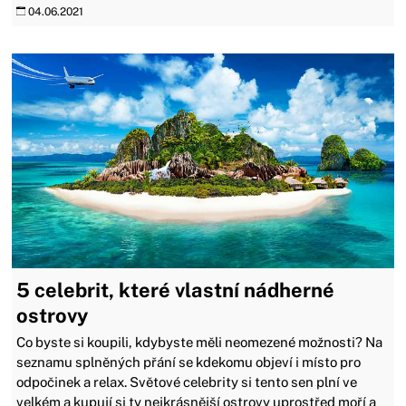
04.06.2021
5 celebrit, které vlastní nádherné
ostrovy
Co byste si koupili, kdybyste měli neomezené možnosti? Na
seznamu splněných přání se kdekomu objeví i místo pro
odpočinek a relax. Světové celebrity si tento sen plní ve
velkém a kupují si ty nejkrásnější ostrovy uprostřed moří a