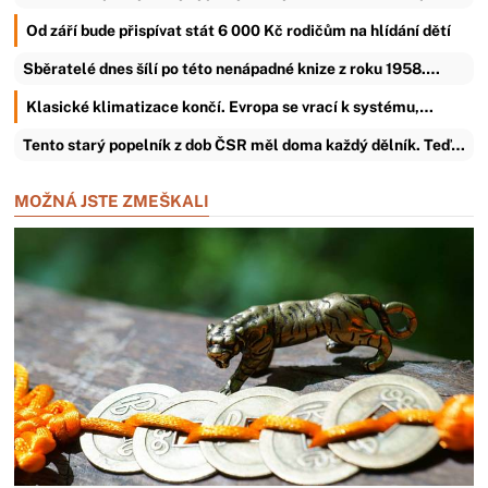
Od září bude přispívat stát 6 000 Kč rodičům na hlídání dětí
Sběratelé dnes šílí po této nenápadné knize z roku 1958.…
Klasické klimatizace končí. Evropa se vrací k systému,…
Tento starý popelník z dob ČSR měl doma každý dělník. Teď…
MOŽNÁ JSTE ZMEŠKALI