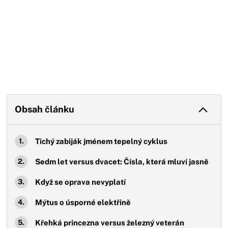
Obsah článku
Tichý zabiják jménem tepelný cyklus
Sedm let versus dvacet: Čísla, která mluví jasně
Když se oprava nevyplatí
Mýtus o úsporné elektřině
Křehká princezna versus železný veterán