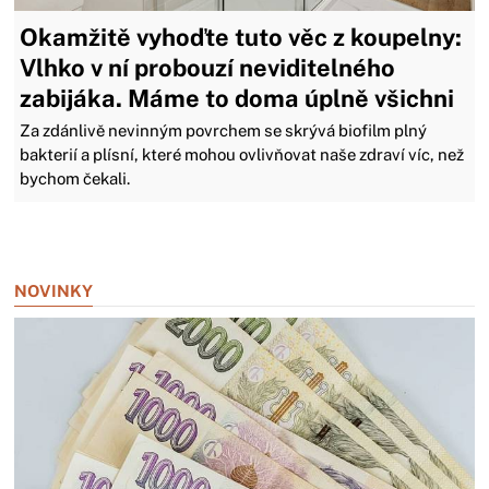
Okamžitě vyhoďte tuto věc z koupelny:
Vlhko v ní probouzí neviditelného
zabijáka. Máme to doma úplně všichni
Za zdánlivě nevinným povrchem se skrývá biofilm plný
bakterií a plísní, které mohou ovlivňovat naše zdraví víc, než
bychom čekali.
Zavřít reklamu
NOVINKY