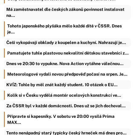
Má zaměstnavatel dle českých zákonů povinnost instalovat
na…
Tohoto japonského plyšáka mělo každé dítě v ČSSR. Dnes
je…
Češi vykopávají obklady z koupelen a kuchyní. Nahrazují je…
Pamatujete tuhle plastovou nekvalitní dětskou stavebnici z…
Dnes ve 20:30 to vypukne. Nova Action vytáhne válečnou…
Meteorologové vydali novou předpověď počasí na srpen. Je…
KVÍZ: Tohle by měl znát každý student. 10 otázek o EU…
Kolik si v Česku vydělá montér ocelových konstrukcí ve…
Za ČSSR byl v každé domácnosti. Dnes už se jich dochoval…
Připravte si kapesníky. V sobotu ve 20:00 vysílá Prima
MAX…
Tento nenápadný starý typicky český hrneček má dnes pro…