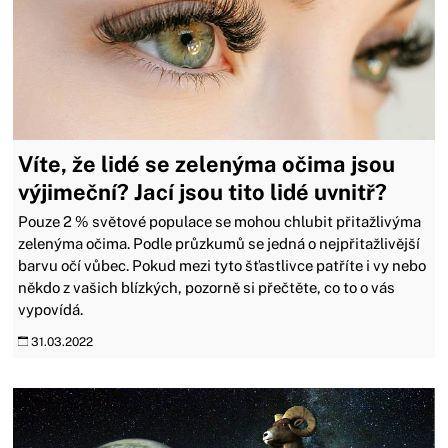
Víte, že lidé se zelenýma očima jsou
výjimeční? Jací jsou tito lidé uvnitř?
Pouze 2 % světové populace se mohou chlubit přitažlivýma
zelenýma očima. Podle průzkumů se jedná o nejpřitažlivější
barvu očí vůbec. Pokud mezi tyto šťastlivce patříte i vy nebo
někdo z vašich blízkých, pozorně si přečtěte, co to o vás
vypovídá.
31.03.2022