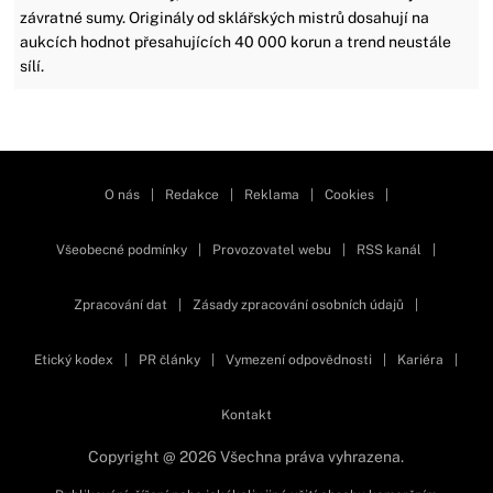
závratné sumy. Originály od sklářských mistrů dosahují na
aukcích hodnot přesahujících 40 000 korun a trend neustále
sílí.
Zavřít reklamu
O nás
|
Redakce
|
Reklama
|
Cookies
|
Všeobecné podmínky
|
Provozovatel webu
|
RSS kanál
|
Zpracování dat
|
Zásady zpracování osobních údajů
|
Etický kodex
|
PR články
|
Vymezení odpovědnosti
|
Kariéra
|
Kontakt
Copyright @ 2026 Všechna práva vyhrazena.