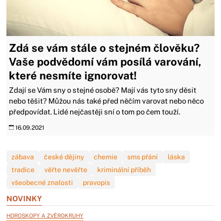
Zdá se vám stále o stejném člověku?
Vaše podvědomí vám posílá varování,
které nesmíte ignorovat!
Zdají se Vám sny o stejné osobě? Mají vás tyto sny děsit
nebo těšit? Můžou nás také před něčím varovat nebo něco
předpovídat. Lidé nejčastěji sní o tom po čem touží.
16.09.2021
zábava
české dějiny
chemie
sms přání
láska
tradice
věřte nevěřte
kriminální příběh
všeobecné znalosti
pravopis
NOVINKY
HOROSKOPY A ZVĚROKRUHY