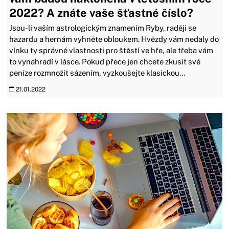
2022? A znáte vaše šťastné číslo?
Jsou-li vaším astrologickým znamením Ryby, raději se
hazardu a hernám vyhněte obloukem. Hvězdy vám nedaly do
vínku ty správné vlastnosti pro štěstí ve hře, ale třeba vám
to vynahradí v lásce. Pokud přece jen chcete zkusit své
peníze rozmnožit sázením, vyzkoušejte klasickou...
21.01.2022