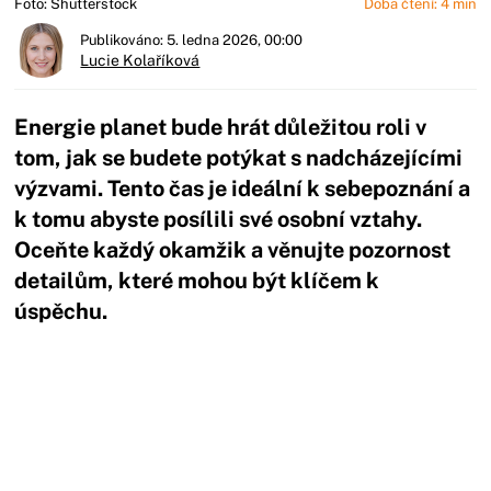
Foto: Shutterstock
Doba čtení: 4 min
Publikováno: 5. ledna 2026, 00:00
Lucie Kolaříková
Energie planet bude hrát důležitou roli v
tom, jak se budete potýkat s nadcházejícími
výzvami. Tento čas je ideální k sebepoznání a
k tomu abyste posílili své osobní vztahy.
Oceňte každý okamžik a věnujte pozornost
detailům, které mohou být klíčem k
úspěchu.
Začátek reklamy
Konec reklamy