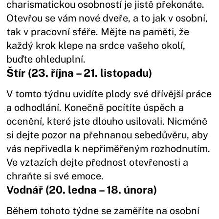
charismatickou osobností je jistě překonáte.
Otevřou se vám nové dveře, a to jak v osobní,
tak v pracovní sféře. Mějte na paměti, že
každý krok klepe na srdce vašeho okolí,
buďte ohleduplní.
Štír (23. října – 21. listopadu)
V tomto týdnu uvidíte plody své dřívější práce
a odhodlání. Konečně pocítíte úspěch a
ocenění, které jste dlouho usilovali. Nicméně
si dejte pozor na přehnanou sebedůvěru, aby
vás nepřivedla k nepřiměřeným rozhodnutím.
Ve vztazích dejte přednost otevřenosti a
chraňte si své emoce.
Vodnář (20. ledna – 18. února)
Během tohoto týdne se zaměříte na osobní