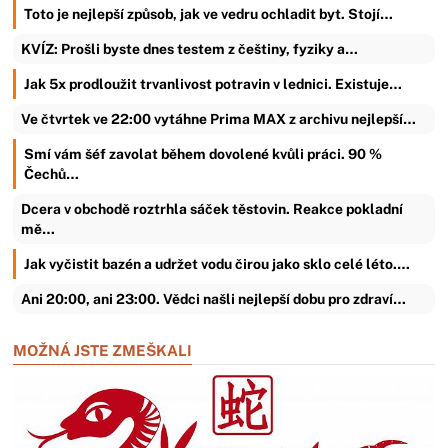
Toto je nejlepší způsob, jak ve vedru ochladit byt. Stojí…
KVÍZ: Prošli byste dnes testem z češtiny, fyziky a…
Jak 5x prodloužit trvanlivost potravin v lednici. Existuje…
Ve čtvrtek ve 22:00 vytáhne Prima MAX z archivu nejlepší…
Smí vám šéf zavolat během dovolené kvůli práci. 90 %
Čechů…
Dcera v obchodě roztrhla sáček těstovin. Reakce pokladní
mě…
Jak vyčistit bazén a udržet vodu čirou jako sklo celé léto.…
Ani 20:00, ani 23:00. Vědci našli nejlepší dobu pro zdraví…
MOŽNÁ JSTE ZMEŠKALI