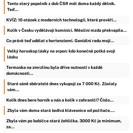
Tento starý popelník z dob ČSR měl doma každý dělník.
Teď…
KVÍZ: 10 otázek z moderních technologií, které prověří…
Kolik v Česku vydělávají kominíci. Měsíční mzda překvapila…
Co právě teď udělat s hortenziemi. Geniální radu mojí…
Velký horoskop lásky na srpen: kdo konečně potká svoji
lásku
Termoska na zmrzlinu byla dříve nutností v každé
domácnosti…
Staré sáně sběratelé dnes vykupují za 7 000 Kč. Zůstaly
vám…
Kolik dnes bere horník u nás a kolik v zahraničí? Číslo…
Zbyla vám doma stará šedivá klávesnice od počítače.…
Zbyla vám po babičce stará žehlička. 3000 Kč je minimum,
za…