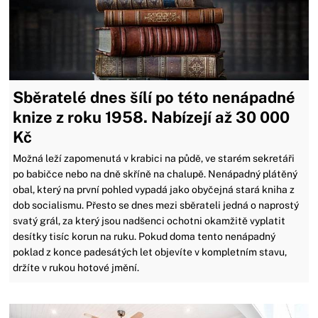
Sběratelé dnes šílí po této nenápadné
knize z roku 1958. Nabízejí až 30 000
Kč
Možná leží zapomenutá v krabici na půdě, ve starém sekretáři
po babičce nebo na dně skříně na chalupě. Nenápadný plátěný
obal, který na první pohled vypadá jako obyčejná stará kniha z
dob socialismu. Přesto se dnes mezi sběrateli jedná o naprostý
svatý grál, za který jsou nadšenci ochotni okamžitě vyplatit
desítky tisíc korun na ruku. Pokud doma tento nenápadný
poklad z konce padesátých let objevíte v kompletním stavu,
držíte v rukou hotové jmění.