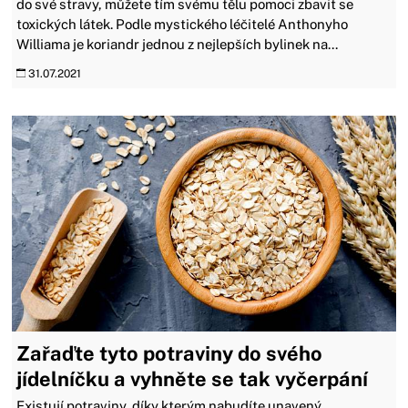
do své stravy, můžete tím svému tělu pomoci zbavit se
toxických látek. Podle mystického léčitelé Anthonyho
Williama je koriandr jednou z nejlepších bylinek na...
31.07.2021
Zařaďte tyto potraviny do svého
jídelníčku a vyhněte se tak vyčerpání
Existují potraviny, díky kterým nabudíte unavený