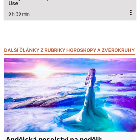
Use
9 h 39 min
Zavřít reklamu
Zavřít reklamu
DALŠÍ ČLÁNKY Z RUBRIKY HOROSKOPY A ZVĚROKRUHY
Andělská poselství na neděli: