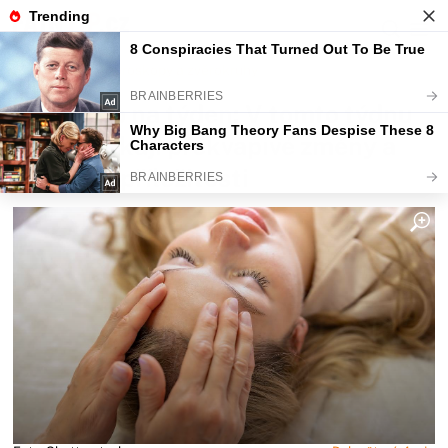
Fajntip.cz
Horoskopy a zvěrokruhy
Horoskop na týden: V tomto týdnu
na vás čekají překvapivé změny a
zajímavé příležitosti