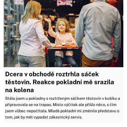
Dcera v obchodě roztrhla sáček
těstovin. Reakce pokladní mě srazila
na kolena
Stála jsem u pokladny s roztrženým sáčkem těstovin v košíku a
připravovala se na trapas. Místo výčitek ale přišlo něco, s čím
jsem vůbec nepočítala. Mladá pokladní mi změnila představu o
tom, jak by měl vypadat zákaznický servis.