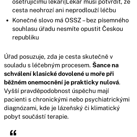
ošetřujícímu lékaři|Lékař musí potvrdit, že
cesta neohrozí ani neprodlouží léčbu
Konečné slovo má OSSZ – bez písemného
souhlasu úřadu nesmíte opustit Českou
republiku
Úřad posuzuje, zda je cesta skutečně v
souladu s léčebným procesem.
Šance na
schválení klasické dovolené u moře při
běžném onemocnění je prakticky nulová
.
Vyšší pravděpodobnost úspěchu mají
pacienti s chronickými nebo psychiatrickými
diagnózami, kde je lázeňský či klimatický
pobyt součástí terapie.