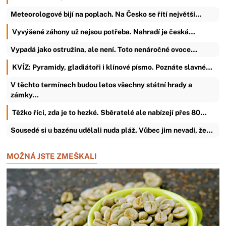
Meteorologové bijí na poplach. Na Česko se řítí největší…
Vyvýšené záhony už nejsou potřeba. Nahradí je česká…
Vypadá jako ostružina, ale není. Toto nenáročné ovoce…
KVÍZ: Pyramidy, gladiátoři i klínové písmo. Poznáte slavné…
V těchto termínech budou letos všechny státní hrady a
zámky…
Těžko říci, zda je to hezké. Sběratelé ale nabízejí přes 80…
Sousedé si u bazénu udělali nuda pláž. Vůbec jim nevadí, že…
MOŽNÁ JSTE ZMEŠKALI