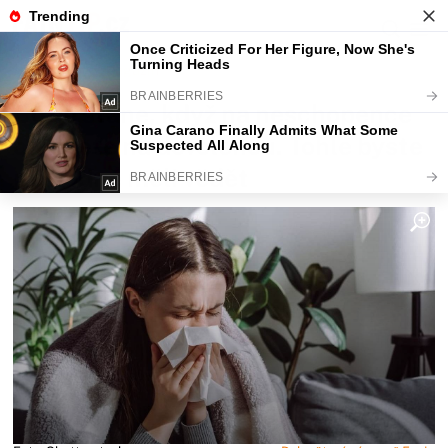
Fajntip.cz
Magazín
Co se stane, když na neschopence
odjedete na dovolenou. Tohle byste
rozhodně měli vědět