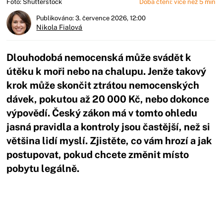
Foto: Shutterstock
Doba čtení: více než 5 min
Publikováno: 3. července 2026, 12:00
Nikola Fialová
Dlouhodobá nemocenská může svádět k
útěku k moři nebo na chalupu. Jenže takový
krok může skončit ztrátou nemocenských
dávek, pokutou až 20 000 Kč, nebo dokonce
výpovědí. Český zákon má v tomto ohledu
jasná pravidla a kontroly jsou častější, než si
většina lidí myslí. Zjistěte, co vám hrozí a jak
postupovat, pokud chcete změnit místo
pobytu legálně.
Začátek reklamy
Konec reklamy