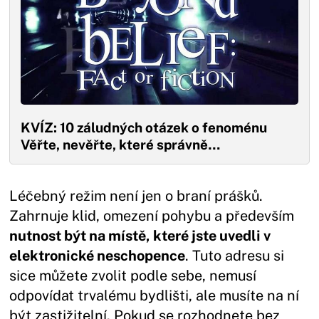
KVÍZ: 10 záludných otázek o fenoménu
Věřte, nevěřte, které správně…
Léčebný režim není jen o braní prášků.
Zahrnuje klid, omezení pohybu a především
nutnost být na místě, které jste uvedli v
elektronické neschopence
. Tuto adresu si
sice můžete zvolit podle sebe, nemusí
odpovídat trvalému bydlišti, ale musíte na ní
být zastižitelní. Pokud se rozhodnete bez