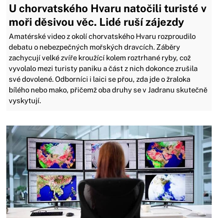
U chorvatského Hvaru natočili turisté v
moři děsivou věc. Lidé ruší zájezdy
Amatérské video z okolí chorvatského Hvaru rozproudilo
debatu o nebezpečných mořských dravcích. Záběry
zachycují velké zvíře kroužící kolem roztrhané ryby, což
vyvolalo mezi turisty paniku a část z nich dokonce zrušila
své dovolené. Odborníci i laici se přou, zda jde o žraloka
bílého nebo mako, přičemž oba druhy se v Jadranu skutečně
vyskytují.