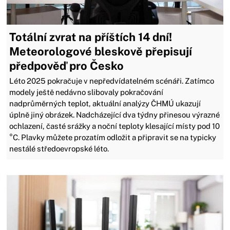
Totální zvrat na příštích 14 dní!
Meteorologové bleskově přepisují
předpověď pro Česko
Léto 2025 pokračuje v nepředvídatelném scénáři. Zatímco
modely ještě nedávno slibovaly pokračování
nadprůměrných teplot, aktuální analýzy ČHMÚ ukazují
úplně jiný obrázek. Nadcházející dva týdny přinesou výrazné
ochlazení, časté srážky a noční teploty klesající místy pod 10
°C. Plavky můžete prozatím odložit a připravit se na typicky
nestálé středoevropské léto.