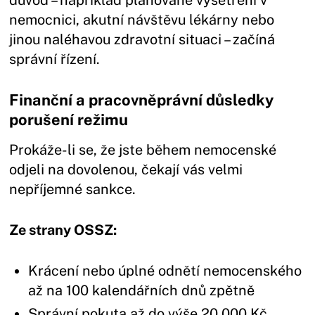
důvod – například plánované vyšetření v
nemocnici, akutní návštěvu lékárny nebo
jinou naléhavou zdravotní situaci – začíná
správní řízení.
Finanční a pracovněprávní důsledky
porušení režimu
Prokáže-li se, že jste během nemocenské
odjeli na dovolenou, čekají vás velmi
nepříjemné sankce.
Ze strany OSSZ:
Krácení nebo úplné odnětí nemocenského
až na 100 kalendářních dnů zpětně
Správní pokuta až do výše 20 000 Kč