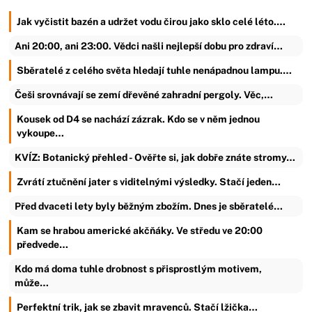
Jak vyčistit bazén a udržet vodu čirou jako sklo celé léto.…
Ani 20:00, ani 23:00. Vědci našli nejlepší dobu pro zdraví…
Sběratelé z celého světa hledají tuhle nenápadnou lampu.…
Češi srovnávají se zemí dřevěné zahradní pergoly. Věc,…
Kousek od D4 se nachází zázrak. Kdo se v něm jednou
vykoupe…
KVÍZ: Botanický přehled - Ověřte si, jak dobře znáte stromy…
Zvrátí ztučnění jater s viditelnými výsledky. Stačí jeden…
Před dvaceti lety byly běžným zbožím. Dnes je sběratelé…
Kam se hrabou americké akčňáky. Ve středu ve 20:00
předvede…
Kdo má doma tuhle drobnost s přisprostlým motivem,
může…
Perfektní trik, jak se zbavit mravenců. Stačí lžička…