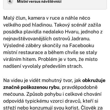
Místní versus návštěvníci
Malý člun, kamera v ruce a náhle něco
velkého pod hladinou. Takový scénář zažila
posádka plavidla nedaleko Hvaru, jednoho z
nejnavštěvovanějších ostrovů Jadranu.
Výsledné záběry skončily na Facebooku
místní restaurace a během chvíle se staly
virálním hitem. Problém je v tom, že místo
nadšení vyvolaly především strach.
Na videu je vidět mohutný tvor, jak
obkružuje
značně poškozenou rybu
, pravděpodobně
mečouna. Způsob pohybu i celkové chování
odpovídá typickému vzorci dravců, kteří si
střeží nebo konzumují svou kořist. Člověk za