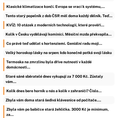
Klasické klimatizace končí. Evropa se vrací k systému,…
Tento starý popelník z dob ČSR měl doma každý dělník. Teď…
KVÍZ: 10 otázek z moderních technologií, které prověří…
Kolik v Česku vydělávají kominíci. Měsíční mzda překvapila…
Co právě teď udělat s hortenziemi. Geniální radu mojí…
Velký horoskop lásky na srpen: kdo konečně potká svoji lásku
Termoska na zmrzlinu byla dříve nutností v každé
domácnosti…
Staré sáně sběratelé dnes vykupují za 7 000 Kč. Zůstaly
vám…
Kolik dnes bere horník u nás a kolik v zahraničí? Číslo…
Zbyla vám doma stará šedivá klávesnice od počítače.…
Zbyla vám po babičce stará žehlička. 3000 Kč je minimum,
za…