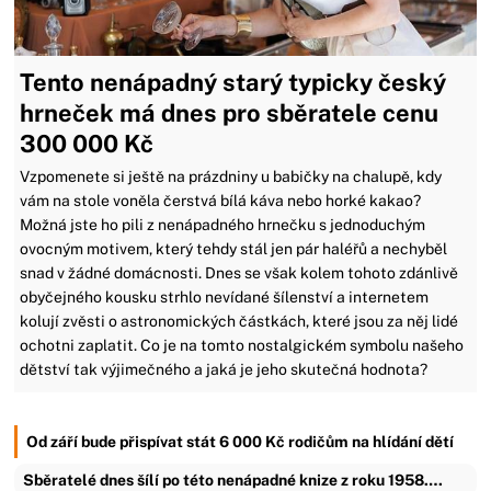
Tento nenápadný starý typicky český
hrneček má dnes pro sběratele cenu
300 000 Kč
Vzpomenete si ještě na prázdniny u babičky na chalupě, kdy
vám na stole voněla čerstvá bílá káva nebo horké kakao?
Možná jste ho pili z nenápadného hrnečku s jednoduchým
ovocným motivem, který tehdy stál jen pár haléřů a nechyběl
snad v žádné domácnosti. Dnes se však kolem tohoto zdánlivě
obyčejného kousku strhlo nevídané šílenství a internetem
kolují zvěsti o astronomických částkách, které jsou za něj lidé
ochotni zaplatit. Co je na tomto nostalgickém symbolu našeho
dětství tak výjimečného a jaká je jeho skutečná hodnota?
Od září bude přispívat stát 6 000 Kč rodičům na hlídání dětí
Sběratelé dnes šílí po této nenápadné knize z roku 1958.…