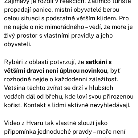
Zajímavý je rozdíl v reakcích. Zatímco turisté
propadají panice, místní obyvatelé berou
celou situaci s podstatně větším klidem. Pro
ně nejde o nic mimořádného – vědí, že moře je
živý prostor s vlastními pravidly a jeho
obyvateli.
Rybáři z oblasti potvrzují, že
setkání s
většími dravci není úplnou novinkou
, byť
rozhodně nejde o každodenní záležitost.
Většina těchto zvířat se drží v hlubších
vodách dál od břehu, kde loví svou přirozenou
kořist. Kontakt s lidmi aktivně nevyhledávají.
Video z Hvaru tak vlastně slouží jako
připomínka jednoduché pravdy – moře není