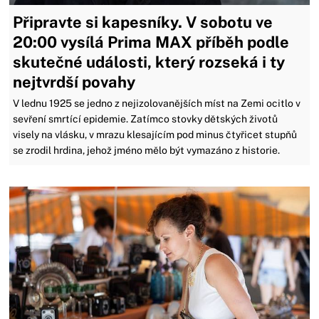
Připravte si kapesníky. V sobotu ve
20:00 vysílá Prima MAX příběh podle
skutečné události, který rozseká i ty
nejtvrdší povahy
V lednu 1925 se jedno z nejizolovanějších míst na Zemi ocitlo v
sevření smrtící epidemie. Zatímco stovky dětských životů
visely na vlásku, v mrazu klesajícím pod minus čtyřicet stupňů
se zrodil hrdina, jehož jméno mělo být vymazáno z historie.