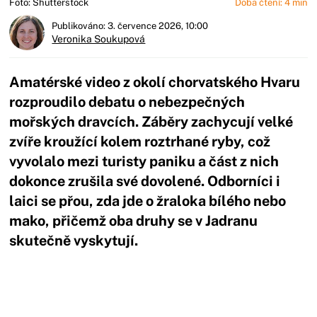
Foto: Shutterstock
Doba čtení: 4 min
Publikováno: 3. července 2026, 10:00
Veronika Soukupová
Amatérské video z okolí chorvatského Hvaru
rozproudilo debatu o nebezpečných
mořských dravcích. Záběry zachycují velké
zvíře kroužící kolem roztrhané ryby, což
vyvolalo mezi turisty paniku a část z nich
dokonce zrušila své dovolené. Odborníci i
laici se přou, zda jde o žraloka bílého nebo
mako, přičemž oba druhy se v Jadranu
skutečně vyskytují.
Začátek reklamy
Konec reklamy