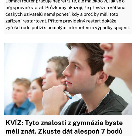
Domácí router pracuje nepřetržitě, ale málokdo ví, jak se o
něj správně starat. Průzkumy ukazují, že převážná většina
českých uživatelů nemá ponětí, kdy a proč by měli toto
zařízení restartovat. Přitom pravidelný restart dokáže
vyřešit řadu potíží s pomalým internetem a výpadky spojení.
KVÍZ: Tyto znalosti z gymnázia byste
měli znát. Zkuste dát alespoň 7 bodů