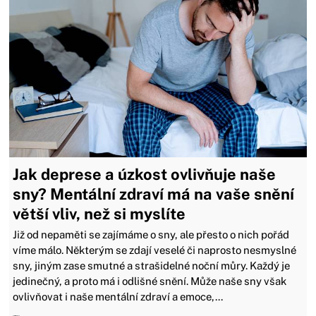
Jak deprese a úzkost ovlivňuje naše
sny? Mentální zdraví má na vaše snění
větší vliv, než si myslíte
Již od nepaměti se zajímáme o sny, ale přesto o nich pořád
víme málo. Některým se zdají veselé či naprosto nesmyslné
sny, jiným zase smutné a strašidelné noční můry. Každý je
jedinečný, a proto má i odlišné snění. Může naše sny však
ovlivňovat i naše mentální zdraví a emoce,...