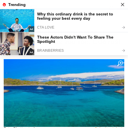
Fajntip.cz
Magazín
U chorvatského Hvaru natočili
turisté v moři děsivou věc. Lidé ruší
zájezdy