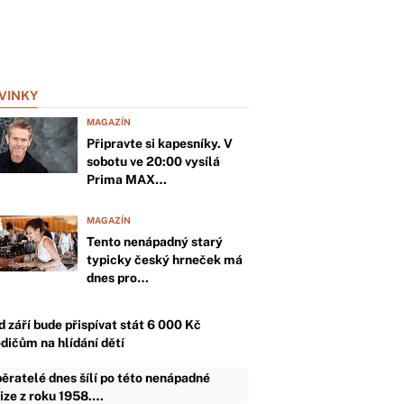
VINKY
MAGAZÍN
Připravte si kapesníky. V
sobotu ve 20:00 vysílá
Prima MAX…
MAGAZÍN
Tento nenápadný starý
typicky český hrneček má
dnes pro…
d září bude přispívat stát 6 000 Kč
odičům na hlídání dětí
ěratelé dnes šílí po této nenápadné
ize z roku 1958.…