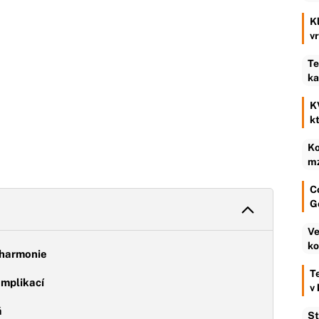
K
v
Te
ka
K
k
Ko
mz
C
G
Ve
ko
 harmonie
T
omplikací
v
á
St