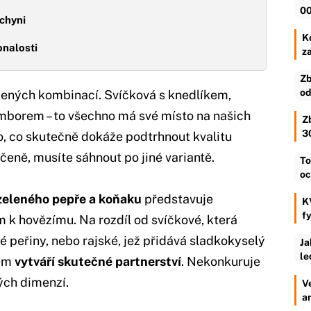
00
chyni
Ko
onalosti
z
Zb
od
čených kombinací. Svíčková s knedlíkem,
amborem – to všechno má své místo na našich
Z
3
o, co skutečně dokáže podtrhnout kvalitu
eně, musíte sáhnout po jiné variantě.
To
oc
zeleného pepře a koňaku
představuje
K
f
 k hovězímu. Na rozdíl od svíčkové, která
 peřiny, nebo rajské, jež přidává sladkokyselý
Ja
le
sem
vytváří skutečné partnerství
. Nekonkuruje
ých dimenzí.
V
a