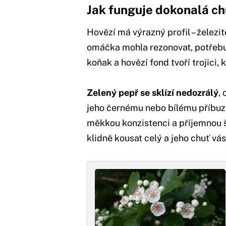
Jak funguje dokonalá c
Hovězí má výrazný profil – železi
omáčka mohla rezonovat, potřebuj
koňak a hovězí fond tvoří trojici, 
Zelený pepř se sklízí nedozrálý
,
jeho černému nebo bílému příbuz
měkkou konzistenci a příjemnou št
klidně kousat celý a jeho chuť vás