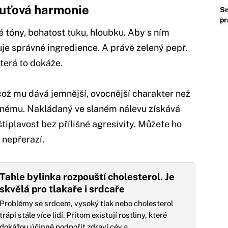
huťová harmonie
Sm
pr
té tóny, bohatost tuku, hloubku. Aby s ním
e správné ingredience. A právě zelený pepř,
která to dokáže.
 což mu dává jemnější, ovocnější charakter než
nému. Nakládaný ve slaném nálevu získává
iplavost bez přílišné agresivity. Můžete ho
 nepřerazí.
Tahle bylinka rozpouští cholesterol. Je
skvělá pro tlakaře i srdcaře
Problémy se srdcem, vysoký tlak nebo cholesterol
trápí stále více lidí. Přitom existují rostliny, které
dokážou účinně podpořit zdraví cév a…