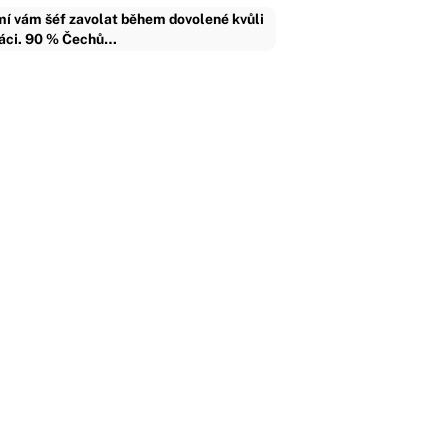
í vám šéf zavolat během dovolené kvůli
áci. 90 % Čechů…