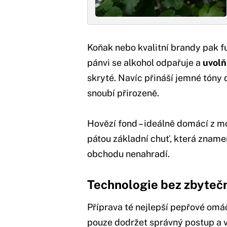
Koňak nebo kvalitní brandy pak fu
pánvi se alkohol odpařuje a
uvolň
skryté. Navíc přináší jemné tóny
snoubí přirozeně.
Hovězí fond – ideálně domácí z 
pátou základní chuť, která zname
obchodu nenahradí.
Technologie bez zbyteč
Příprava té nejlepší pepřové omá
pouze dodržet správný postup a v