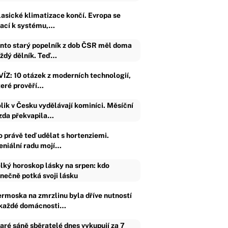
lasické klimatizace končí. Evropa se
rací k systému,…
nto starý popelník z dob ČSR měl doma
ždý dělník. Teď…
VÍZ: 10 otázek z moderních technologií,
teré prověří…
lik v Česku vydělávají kominíci. Měsíční
da překvapila…
o právě teď udělat s hortenziemi.
eniální radu mojí…
lký horoskop lásky na srpen: kdo
nečně potká svoji lásku
ermoska na zmrzlinu byla dříve nutností
 každé domácnosti…
aré sáně sběratelé dnes vykupují za 7