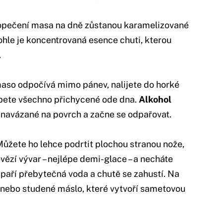
opečení masa na dně zůstanou karamelizované
ohle je koncentrovaná esence chuti, kterou
.
aso odpočívá mimo pánev, nalijete do horké
bete všechno přichycené ode dna.
Alkohol
navázané na povrch a začne se odpařovat.
Můžete ho lehce podrtit plochou stranou nože,
 hovězí vývar – nejlépe demi-glace – a necháte
dpaří přebytečná voda a chutě se zahustí. Na
 nebo studené máslo, které vytvoří sametovou