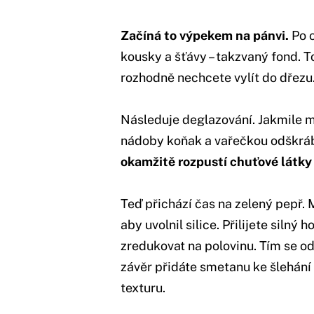
Začíná to výpekem na pánvi.
Po 
kousky a šťávy – takzvaný fond. T
rozhodně nechcete vylít do dřezu
Následuje deglazování. Jakmile m
nádoby koňak a vařečkou odškrá
okamžitě rozpustí chuťové látky
Teď přichází čas na zelený pepř. 
aby uvolnil silice. Přilijete silný
zredukovat na polovinu. Tím se o
závěr přidáte smetanu ke šlehání
texturu.