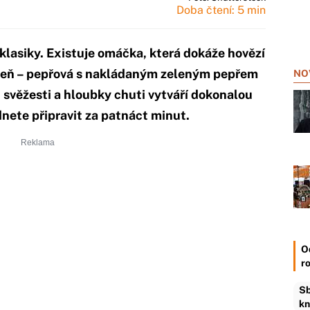
Doba čtení: 5 min
lasiky. Existuje omáčka, která dokáže hovězí
oveň – pepřová s nakládaným zeleným pepřem
NO
 svěžesti a hloubky chuti vytváří dokonalou
nete připravit za patnáct minut.
O
r
Sb
kn