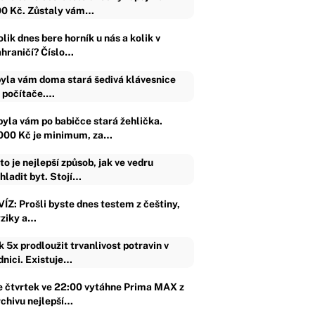
0 Kč. Zůstaly vám…
lik dnes bere horník u nás a kolik v
ahraničí? Číslo…
yla vám doma stará šedivá klávesnice
 počítače.…
byla vám po babičce stará žehlička.
000 Kč je minimum, za…
to je nejlepší způsob, jak ve vedru
hladit byt. Stojí…
VÍZ: Prošli byste dnes testem z češtiny,
yziky a…
k 5x prodloužit trvanlivost potravin v
dnici. Existuje…
e čtvrtek ve 22:00 vytáhne Prima MAX z
rchivu nejlepší…