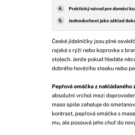
Praktický návod pro domácí ku
Jednoduchost jako základ dok
České jídelníčky jsou plné osvěd
rajská s rýží nebo koprovka s br
stolech. Jenže pokud hledáte něc
dobrého hovězího steaku nebo peč
Pepřová omáčka z nakládaného 
absolutní vrchol mezi doprovodem
maso spíše zahaluje do smetanové
kontrast, pepřová omáčka s ma
mu, ale posouvá jeho chuť do nov