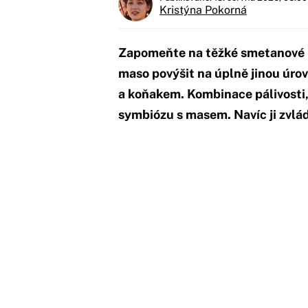
Kristýna Pokorná
Zapomeňte na těžké smetanové k
maso povýšit na úplně jinou úr
a koňakem. Kombinace pálivosti,
symbiózu s masem. Navíc ji zvlád