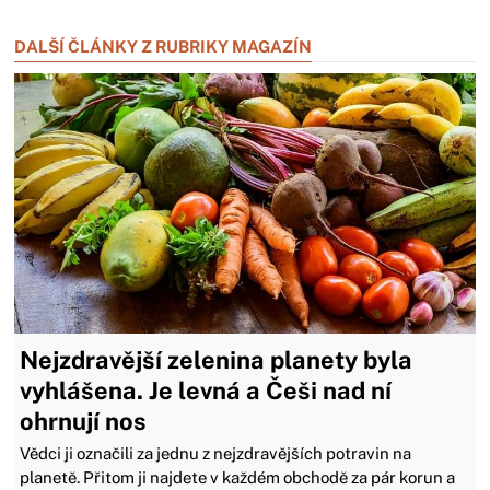
Zavřít reklamu
DALŠÍ ČLÁNKY Z RUBRIKY MAGAZÍN
Nejzdravější zelenina planety byla
vyhlášena. Je levná a Češi nad ní
ohrnují nos
Vědci ji označili za jednu z nejzdravějších potravin na
planetě. Přitom ji najdete v každém obchodě za pár korun a