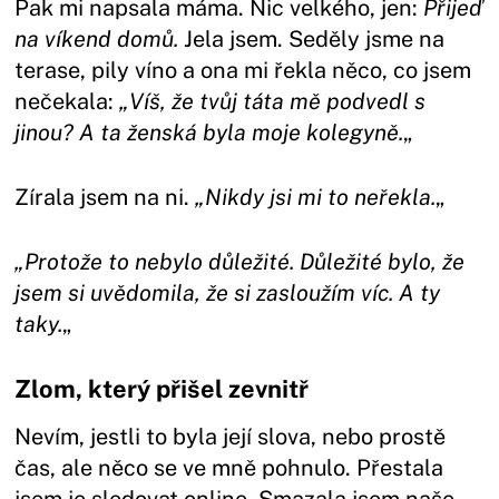
Pak mi napsala máma. Nic velkého, jen:
Přijeď
na víkend domů.
Jela jsem. Seděly jsme na
terase, pily víno a ona mi řekla něco, co jsem
nečekala:
„Víš, že tvůj táta mě podvedl s
jinou? A ta ženská byla moje kolegyně.
„
Zírala jsem na ni.
„Nikdy jsi mi to neřekla.
„
„Protože to nebylo důležité. Důležité bylo, že
jsem si uvědomila, že si zasloužím víc. A ty
taky.
„
Zlom, který přišel zevnitř
Nevím, jestli to byla její slova, nebo prostě
čas, ale něco se ve mně pohnulo. Přestala
jsem je sledovat online. Smazala jsem naše