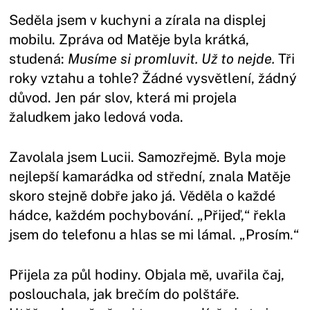
Seděla jsem v kuchyni a zírala na displej
mobilu. Zpráva od Matěje byla krátká,
studená:
Musíme si promluvit. Už to nejde.
Tři
roky vztahu a tohle? Žádné vysvětlení, žádný
důvod. Jen pár slov, která mi projela
žaludkem jako ledová voda.
Zavolala jsem Lucii. Samozřejmě. Byla moje
nejlepší kamarádka od střední, znala Matěje
skoro stejně dobře jako já. Věděla o každé
hádce, každém pochybování. „Přijeď,“ řekla
jsem do telefonu a hlas se mi lámal. „Prosím.“
Přijela za půl hodiny. Objala mě, uvařila čaj,
poslouchala, jak brečím do polštáře.