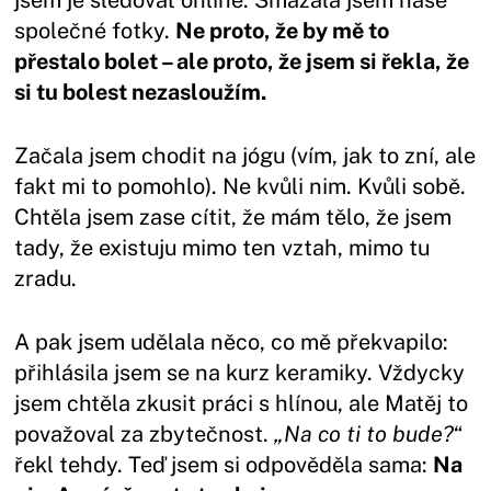
společné fotky.
Ne proto, že by mě to
přestalo bolet – ale proto, že jsem si řekla, že
si tu bolest nezasloužím.
Začala jsem chodit na jógu (vím, jak to zní, ale
fakt mi to pomohlo). Ne kvůli nim. Kvůli sobě.
Chtěla jsem zase cítit, že mám tělo, že jsem
tady, že existuju mimo ten vztah, mimo tu
zradu.
A pak jsem udělala něco, co mě překvapilo:
přihlásila jsem se na kurz keramiky. Vždycky
jsem chtěla zkusit práci s hlínou, ale Matěj to
považoval za zbytečnost.
„Na co ti to bude?
“
řekl tehdy. Teď jsem si odpověděla sama:
Na