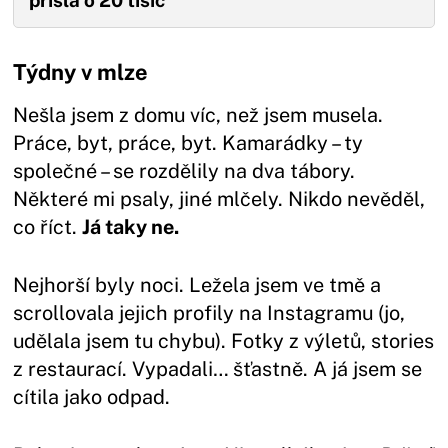
Týdny v mlze
Nešla jsem z domu víc, než jsem musela.
Práce, byt, práce, byt. Kamarádky – ty
společné – se rozdělily na dva tábory.
Některé mi psaly, jiné mlčely. Nikdo nevěděl,
co říct.
Já taky ne.
Nejhorší byly noci. Ležela jsem ve tmě a
scrollovala jejich profily na Instagramu (jo,
udělala jsem tu chybu). Fotky z výletů, stories
z restaurací. Vypadali… šťastně. A já jsem se
cítila jako odpad.