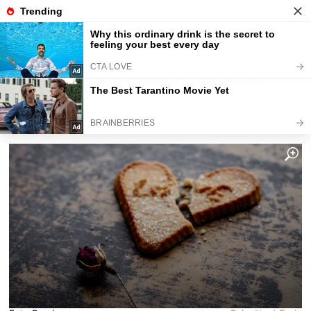
Fajntip.cz
Magazín
Kamarádka mi přebrala přítele.
Nakonec jsem to byla já, kdo se
smál naposled