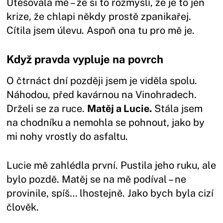
Utěšovala mě – že si to rozmyslí, že je to jen
krize, že chlapi někdy prostě zpanikařej.
Cítila jsem úlevu. Aspoň ona tu pro mě je.
Když pravda vypluje na povrch
O čtrnáct dní později jsem je viděla spolu.
Náhodou, před kavárnou na Vinohradech.
Drželi se za ruce.
Matěj a Lucie.
Stála jsem
na chodníku a nemohla se pohnout, jako by
mi nohy vrostly do asfaltu.
Lucie mě zahlédla první. Pustila jeho ruku, ale
bylo pozdě. Matěj se na mě podíval – ne
provinile, spíš… lhostejně. Jako bych byla cizí
člověk.