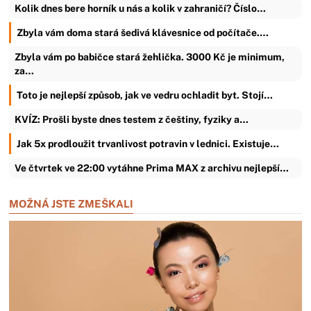
Kolik dnes bere horník u nás a kolik v zahraničí? Číslo…
Zbyla vám doma stará šedivá klávesnice od počítače.…
Zbyla vám po babičce stará žehlička. 3000 Kč je minimum,
za…
Toto je nejlepší způsob, jak ve vedru ochladit byt. Stojí…
KVÍZ: Prošli byste dnes testem z češtiny, fyziky a…
Jak 5x prodloužit trvanlivost potravin v lednici. Existuje…
Ve čtvrtek ve 22:00 vytáhne Prima MAX z archivu nejlepší…
MOŽNÁ JSTE ZMEŠKALI