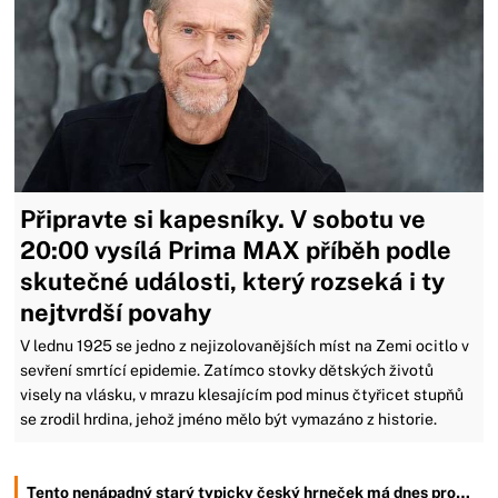
Připravte si kapesníky. V sobotu ve
20:00 vysílá Prima MAX příběh podle
skutečné události, který rozseká i ty
nejtvrdší povahy
V lednu 1925 se jedno z nejizolovanějších míst na Zemi ocitlo v
sevření smrtící epidemie. Zatímco stovky dětských životů
visely na vlásku, v mrazu klesajícím pod minus čtyřicet stupňů
se zrodil hrdina, jehož jméno mělo být vymazáno z historie.
Tento nenápadný starý typicky český hrneček má dnes pro…