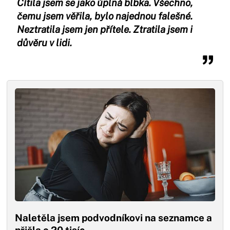
Cítila jsem se jako úplná blbka. Všechno,
čemu jsem věřila, bylo najednou falešné.
Neztratila jsem jen přítele. Ztratila jsem i
důvěru v lidi.
Naletěla jsem podvodníkovi na seznamce a
přišla o 20 tisíc