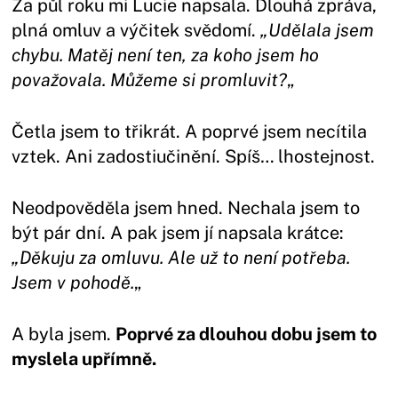
Za půl roku mi Lucie napsala. Dlouhá zpráva,
plná omluv a výčitek svědomí.
„Udělala jsem
chybu. Matěj není ten, za koho jsem ho
považovala. Můžeme si promluvit?
„
Četla jsem to třikrát. A poprvé jsem necítila
vztek. Ani zadostiučinění. Spíš… lhostejnost.
Neodpověděla jsem hned. Nechala jsem to
být pár dní. A pak jsem jí napsala krátce:
„Děkuju za omluvu. Ale už to není potřeba.
Jsem v pohodě.
„
A byla jsem.
Poprvé za dlouhou dobu jsem to
myslela upřímně.