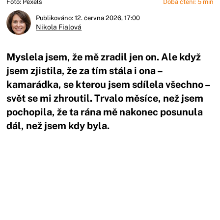
Foto: Pexels
Doba čtení: 5 min
Publikováno: 12. června 2026, 17:00
Nikola Fialová
Myslela jsem, že mě zradil jen on. Ale když
jsem zjistila, že za tím stála i ona –
kamarádka, se kterou jsem sdílela všechno –
svět se mi zhroutil. Trvalo měsíce, než jsem
pochopila, že ta rána mě nakonec posunula
dál, než jsem kdy byla.
Začátek reklamy
Konec reklamy