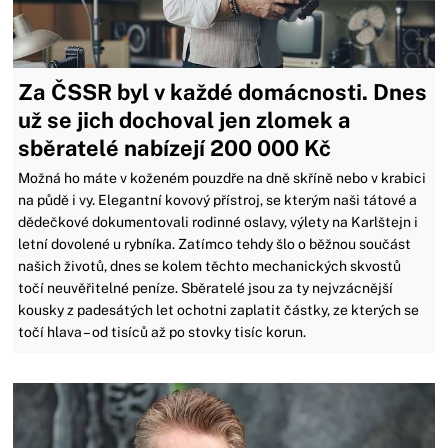
Za ČSSR byl v každé domácnosti. Dnes
už se jich dochoval jen zlomek a
sběratelé nabízejí 200 000 Kč
Možná ho máte v koženém pouzdře na dně skříně nebo v krabici
na půdě i vy. Elegantní kovový přístroj, se kterým naši tátové a
dědečkové dokumentovali rodinné oslavy, výlety na Karlštejn i
letní dovolené u rybníka. Zatímco tehdy šlo o běžnou součást
našich životů, dnes se kolem těchto mechanických skvostů
točí neuvěřitelné peníze. Sběratelé jsou za ty nejvzácnější
kousky z padesátých let ochotni zaplatit částky, ze kterých se
točí hlava – od tisíců až po stovky tisíc korun.