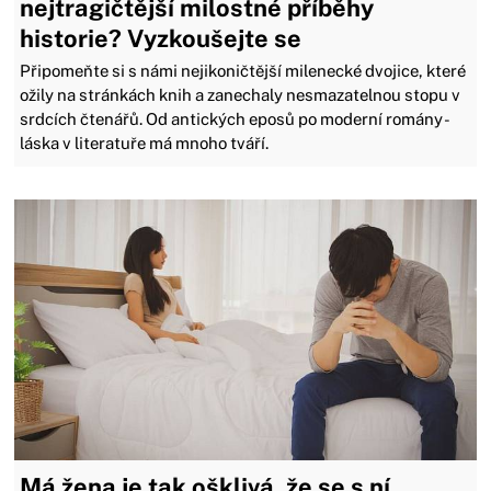
nejtragičtější milostné příběhy
historie? Vyzkoušejte se
Připomeňte si s námi nejikoničtější milenecké dvojice, které
ožily na stránkách knih a zanechaly nesmazatelnou stopu v
srdcích čtenářů. Od antických eposů po moderní romány -
láska v literatuře má mnoho tváří.
Má žena je tak ošklivá, že se s ní