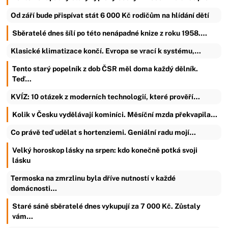
Od září bude přispívat stát 6 000 Kč rodičům na hlídání dětí
Sběratelé dnes šílí po této nenápadné knize z roku 1958.…
Klasické klimatizace končí. Evropa se vrací k systému,…
Tento starý popelník z dob ČSR měl doma každý dělník.
Teď…
KVÍZ: 10 otázek z moderních technologií, které prověří…
Kolik v Česku vydělávají kominíci. Měsíční mzda překvapila…
Co právě teď udělat s hortenziemi. Geniální radu mojí…
Velký horoskop lásky na srpen: kdo konečně potká svoji
lásku
Termoska na zmrzlinu byla dříve nutností v každé
domácnosti…
Staré sáně sběratelé dnes vykupují za 7 000 Kč. Zůstaly
vám…