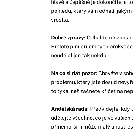
hlavě a úspěšně je dokončíte, a t
pohledu, který vám odhalí, jakým
vrostla.
Dobré zprávy:
Odhalíte možnosti, 
Budete plni příjemných překvapení
neudělal jen tak někdo.
Na co si dát pozor:
Chováte v sobě
problému, který jste dosud nevyřeš
to týká, než začnete křičet na ne
Andělská rada:
Předvídejte, kdy o
udělejte všechno, co je ve vašich 
přinejhorším může malý antistre