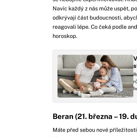
Navíc každý z nás může uspět, p
odkrývají část budoucnosti, abyc
reagovali lépe. Co čeká podle and
horoskop.
V
s
R
r
h
Beran (21. března – 19. 
Máte před sebou nové příležitosti