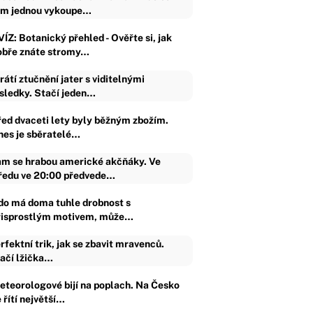
m jednou vykoupe…
ÍZ: Botanický přehled - Ověřte si, jak
obře znáte stromy…
rátí ztučnění jater s viditelnými
sledky. Stačí jeden…
řed dvaceti lety byly běžným zbožím.
nes je sběratelé…
m se hrabou americké akčňáky. Ve
ředu ve 20:00 předvede…
do má doma tuhle drobnost s
řisprostlým motivem, může…
rfektní trik, jak se zbavit mravenců.
ačí lžička…
eteorologové bijí na poplach. Na Česko
 řítí největší…