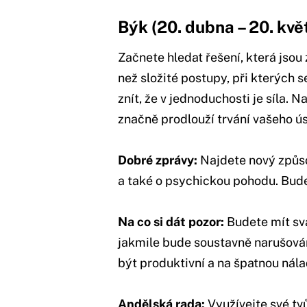
Býk (20. dubna – 20. kvě
Začnete hledat řešení, která jsou
než složité postupy, při kterých
znít, že v jednoduchosti je síla.
značně prodlouží trvání vašeho úsi
Dobré zprávy:
Najdete nový způsob
a také o psychickou pohodu. Bude 
Na co si dát pozor:
Budete mít sva
jakmile bude soustavně narušována
být produktivní a na špatnou ná
Andělská rada:
Využívejte své t