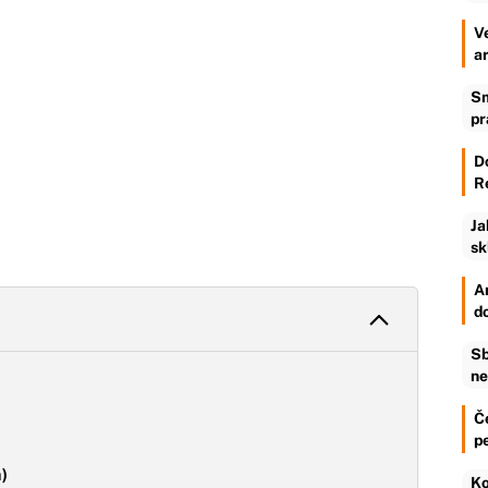
V
a
Sm
pr
D
R
Ja
sk
An
d
Sb
ne
Č
p
a)
Ko