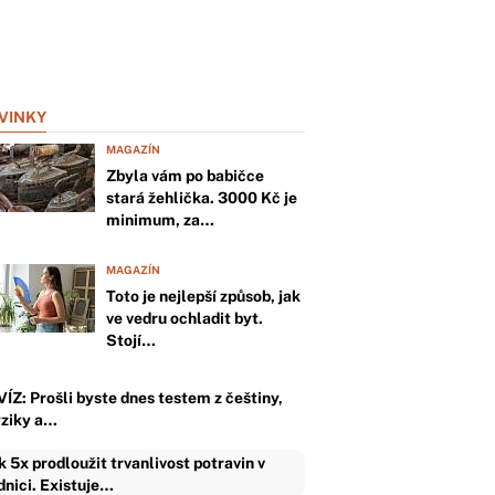
VINKY
MAGAZÍN
Zbyla vám po babičce
stará žehlička. 3000 Kč je
minimum, za…
MAGAZÍN
Toto je nejlepší způsob, jak
ve vedru ochladit byt.
Stojí…
VÍZ: Prošli byste dnes testem z češtiny,
yziky a…
k 5x prodloužit trvanlivost potravin v
dnici. Existuje…