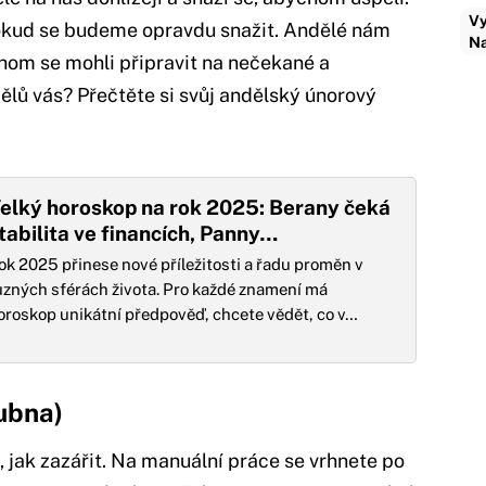
Vy
okud se budeme opravdu snažit. Andělé nám
Na
hom se mohli připravit na nečekané a
ělů vás? Přečtěte si svůj andělský únorový
elký horoskop na rok 2025: Berany čeká
tabilita ve financích, Panny…
ok 2025 přinese nové příležitosti a řadu proměn v
ůzných sférách života. Pro každé znamení má
oroskop unikátní předpověď, chcete vědět, co v…
dubna)
, jak zazářit. Na manuální práce se vrhnete po