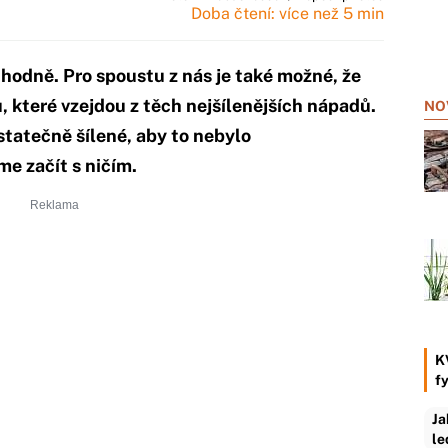
Doba čtení: více než 5 min
čit hodně. Pro spoustu z nás je také možné, že
 které vzejdou z těch nejšílenějších nápadů.
NO
ostatečně šílené, aby to nebylo
me začít s ničím.
K
f
Ja
le