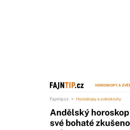
HOROSKOPY A ZVĚ
Fajntip.cz
Horoskopy a zvěrokruhy
Andělský horoskop 
své bohaté zkušenos