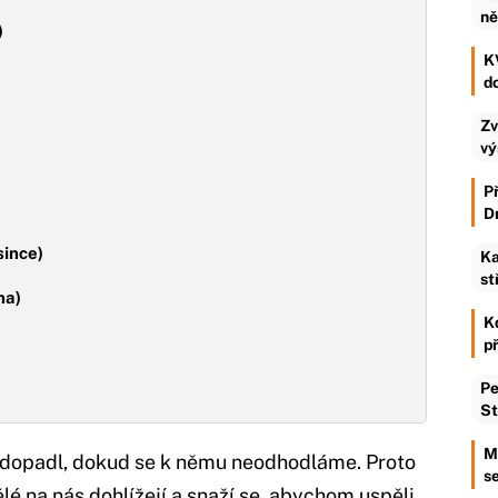
ně
)
KV
d
Zv
vý
P
D
since)
Ka
st
na)
K
p
Pe
St
M
n dopadl, dokud se k němu neodhodláme. Proto
se
é na nás dohlížejí a snaží se, abychom uspěli.