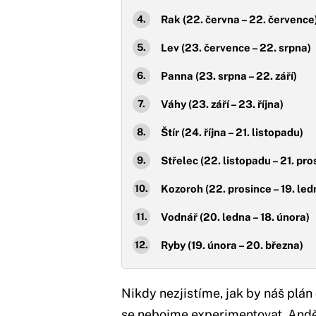
Rak (22. června – 22. července
Lev (23. července – 22. srpna)
Panna (23. srpna – 22. září)
Váhy (23. září – 23. října)
Štír (24. října – 21. listopadu)
Střelec (22. listopadu – 21. pro
Kozoroh (22. prosince – 19. led
Vodnář (20. ledna – 18. února)
Ryby (19. února – 20. března)
Nikdy nezjistíme, jak by náš plá
se nebojme experimentovat. Anděl