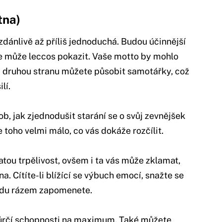
tna)
 zdánlivě až příliš jednoduchá. Budou účinnější
 se může leccos pokazit. Vaše motto by mohlo
 Na druhou stranu můžete působit samotářky, což
lí.
, jak zjednodušit starání se o svůj zevnějšek
toho velmi málo, co vás dokáže rozčílit.
tou trpělivost, ovšem i ta vás může zklamat,
. Cítíte-li blížící se výbuch emocí, snažte se
ladu rázem zapomenete.
vůrčí schopnosti na maximum. Také můžete