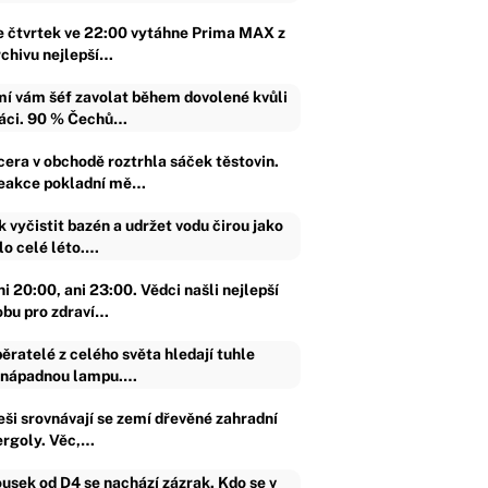
e čtvrtek ve 22:00 vytáhne Prima MAX z
rchivu nejlepší…
í vám šéf zavolat během dovolené kvůli
áci. 90 % Čechů…
cera v obchodě roztrhla sáček těstovin.
eakce pokladní mě…
k vyčistit bazén a udržet vodu čirou jako
lo celé léto.…
i 20:00, ani 23:00. Vědci našli nejlepší
obu pro zdraví…
ěratelé z celého světa hledají tuhle
nápadnou lampu.…
eši srovnávají se zemí dřevěné zahradní
ergoly. Věc,…
usek od D4 se nachází zázrak. Kdo se v