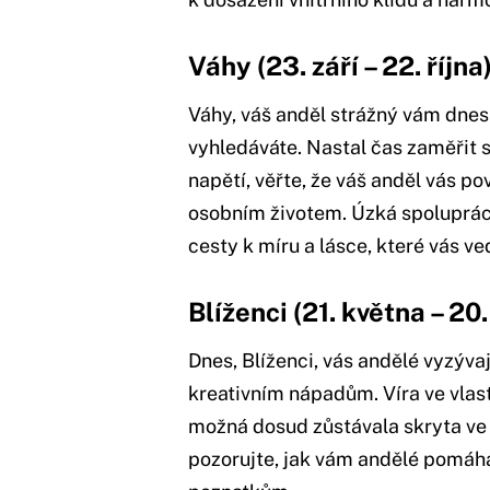
Váhy (23. září – 22. října
Váhy, váš anděl strážný vám dnes 
vyhledáváte. Nastal čas zaměřit 
napětí, věřte, že váš anděl vás p
osobním životem. Úzká spoluprá
cesty k míru a lásce, které vás v
Blíženci (21. května – 20
Dnes, Blíženci, vás andělé vyzýv
kreativním nápadům. Víra ve vlas
možná dosud zůstávala skryta ve 
pozorujte, jak vám andělé pomáha