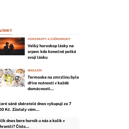
VINKY
HOROSKOPY A ZVĚROKRUHY
Velký horoskop lásky na
srpen: kdo konečně potká
svoji lásku
MAGAZÍN
Termoska na zmrzlinu byla
dříve nutností v každé
domácnosti…
taré sáně sběratelé dnes vykupují za 7
00 Kč. Zůstaly vám…
lik dnes bere horník u nás a kolik v
hraničí? Číslo…