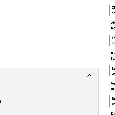
Z
o
Zb
Kč
To
o
KV
fy
Ja
l
Ve
ar
S
)
p
Dc