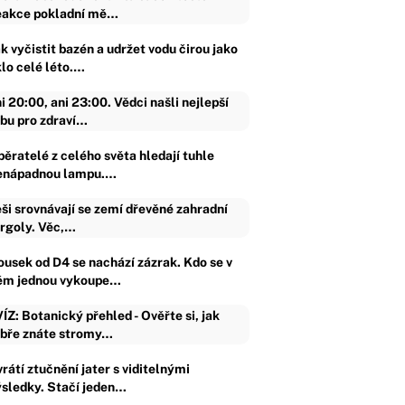
akce pokladní mě…
k vyčistit bazén a udržet vodu čirou jako
klo celé léto.…
i 20:00, ani 23:00. Vědci našli nejlepší
bu pro zdraví…
běratelé z celého světa hledají tuhle
enápadnou lampu.…
ši srovnávají se zemí dřevěné zahradní
rgoly. Věc,…
ousek od D4 se nachází zázrak. Kdo se v
ěm jednou vykoupe…
ÍZ: Botanický přehled - Ověřte si, jak
bře znáte stromy…
rátí ztučnění jater s viditelnými
ýsledky. Stačí jeden…