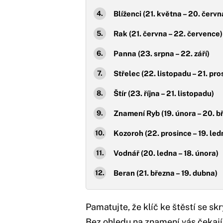
Blíženci (21. května – 20. červn
Rak (21. června – 22. července)
Panna (23. srpna – 22. září)
Střelec (22. listopadu – 21. pro
Štír (23. října – 21. listopadu)
Znamení Ryb (19. února – 20. b
Kozoroh (22. prosince – 19. led
Vodnář (20. ledna – 18. února)
Beran (21. března – 19. dubna)
Pamatujte, že klíč ke štěstí se sk
Bez ohledu na znamení vás čekají 