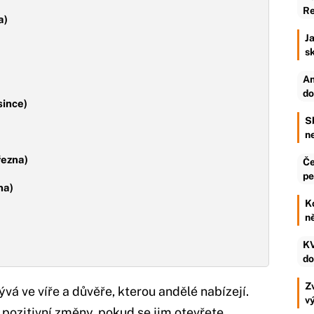
Re
a)
Ja
s
An
do
since)
S
n
řezna)
Če
pe
na)
K
n
KV
do
Zv
rývá ve víře a důvěře, kterou andělé nabízejí.
v
pozitivní změny, pokud se jim otevřete.