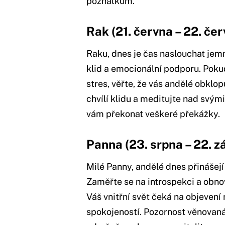
poznatkům.
Rak (21. června – 22. če
Raku, dnes je čas naslouchat jem
klid a emocionální podporu. Pokud
stres, věřte, že vás andělé obklo
chvílí klidu a meditujte nad svými
vám překonat veškeré překážky.
Panna (23. srpna – 22. zá
Milé Panny, andělé dnes přinášejí
Zaměřte se na introspekci a obnov
Váš vnitřní svět čeká na objevení
spokojeností. Pozornost věnovaná