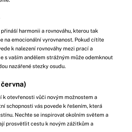
)
přináší harmonii a rovnováhu, kterou tak
se na emocionální vyrovnanost. Pokud cítíte
ovede k nalezení rovnováhy mezi prací a
ce s vaším andělem strážným může odemknout
edou nazářené stezky osudu.
. června)
ají k otevřenosti vůči novým možnostem a
tní schopnosti vás povede k řešením, která
stínu. Nechte se inspirovat okolním světem a
jí prosvětlit cestu k novým zážitkům a