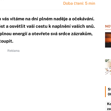
Doba čtení: 5 min
vás vítáme na dni plném naděje a očekávání.
ést a osvětlit vaši cestu k naplnění vašich snů.
NO
yplnou energií a otevřete svá srdce zázrakům,
toupit.
S
0
Ko
za