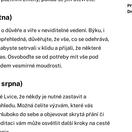
Př
Dn
tna)
 důvěře a víře v neviditelné vedení. Býku, i
přehledná, důvěřujte, že vše, co se odehrává,
byste setrvali v klidu a přijali, že některé
ý čas. Osvoboďte se od potřeby mít vše pod
oudem vesmírné moudrosti.
 srpna)
 Lvice, že někdy je nutné zastavit a
pohledu. Možná čelíte výzvám, které vás
 hluboko do sebe a objevovat skrytá přání či
editaci vám může osvětlit další kroky na cestě
onie.