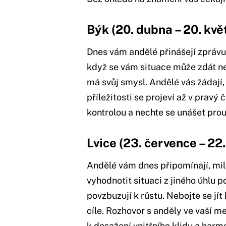
Býk (20. dubna – 20. kvě
Dnes vám andělé přinášejí zprávu o
když se vám situace může zdát ne
má svůj smysl. Andělé vás žádají, a
příležitosti se projeví až v prav
kontrolou a nechte se unášet pr
Lvice (23. července – 22.
Andělé vám dnes připomínají, milé
vyhodnotit situaci z jiného úhlu 
povzbuzují k růstu. Nebojte se jít
cíle. Rozhovor s anděly ve vaší m
k dosažení vnitřního klidu a harm