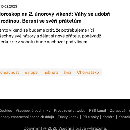
10.02.2023
oroskop na 2. únorový víkend: Váhy se udobří
 rodinou, Berani se svěří přátelům
ento víkend se budeme cítit, že potřebujeme říci
šechny své názory a dělat si nové přátele, poněvadž
erkur se v sobotu bude nacházet pod vlivem...
domácnost
evropa
hubnutí
kvíz
Chorvatsko
Cookies
|
Všeobecné podmínky
|
Provozovatel webu
|
RSS kanál
|
Zpracování 
ásady zpracování osobních údajů
|
Etický kodex
|
PR články
|
Kariéra
|
Kontak
Copyright @ 2026 Všechna práva vyhrazena.