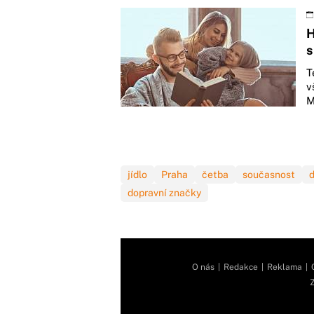
H
s
T
v
M
jídlo
Praha
četba
současnost
dopravní značky
O nás
|
Redakce
|
Reklama
|
Z