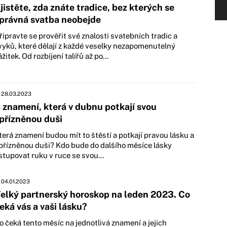
jistěte, zda znáte tradice, bez kterých se
právná svatba neobejde
řipravte se prověřit své znalosti svatebních tradic a
vyků, které dělají z každé veselky nezapomenutelný
ážitek. Od rozbíjení talířů až po...
28.03.2023
 znamení, která v dubnu potkají svou
přízněnou duši
terá znamení budou mít to štěstí a potkají pravou lásku a
přízněnou duši? Kdo bude do dalšího měsíce lásky
stupovat ruku v ruce se svou...
04.01.2023
elký partnerský horoskop na leden 2023. Co
eká vás a vaši lásku?
o čeká tento měsíc na jednotlivá znamení a jejich