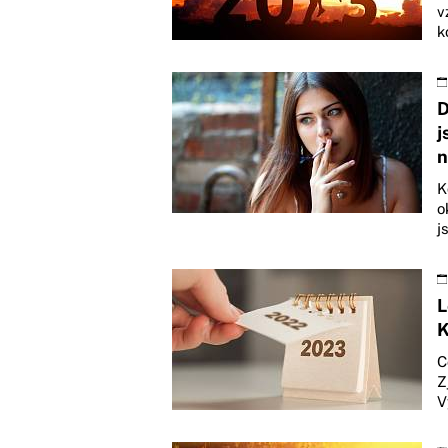
v
k
D
j
n
K
o
j
L
K
C
Z
V