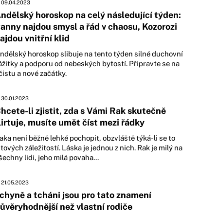
09.04.2023
ndělský horoskop na celý následující týden:
anny najdou smysl a řád v chaosu, Kozorozi
ajdou vnitřní klid
ndělský horoskop slibuje na tento týden silné duchovní
ážitky a podporu od nebeských bytostí. Připravte se na
čistu a nové začátky.
30.01.2023
hcete-li zjistit, zda s Vámi Rak skutečně
lirtuje, musíte umět číst mezi řádky
aka není běžně lehké pochopit, obzvláště týká-li se to
itových záležitostí. Láska je jednou z nich. Rak je milý na
šechny lidi, jeho milá povaha...
21.05.2023
chyně a tcháni jsou pro tato znamení
ůvěryhodnější než vlastní rodiče