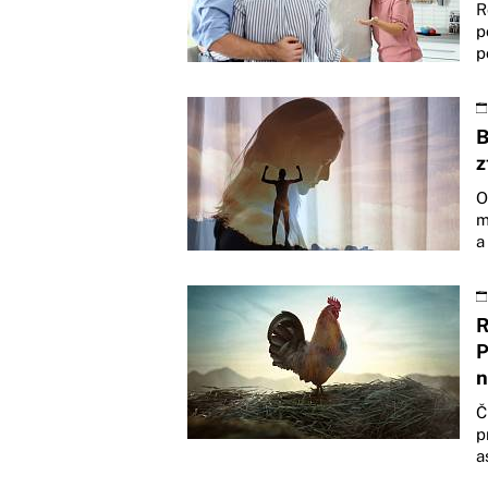
R
p
p
B
z
O
m
a
R
P
n
Č
p
a