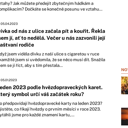
ztahy? Jak můžete předejít zbytečným hádkám a
omplikacím? Dočkáte se konečně posunu ve vztahu...
05.04.2023
ívka od nás z ulice začala pít a kouřit. Řekla
sem jí, ať to nedělá. Večer u nás zazvonili její
aštvaní rodiče
dyž jsem viděla dívku z naší ulice s cigaretou v ruce
kamžitě jsem si uvědomila, že se něco musí dít. Snažila
sem se jí říct, aby s tím přestala...
NO
05.01.2023
eden 2023 podle hvězdopraveckých karet.
terý symbol určí váš začátek roku?
o předpovídají hvězdopravecké karty na leden 2023?
jistěte, co říkají hvězdy o prvním měsíci v roce 2023.
ytáhli jsme pro každé znamení kartu,...