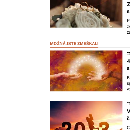
Z
s
P
z
z
MOŽNÁ JSTE ZMEŠKALI
4
s
K
s
v
V
č
C