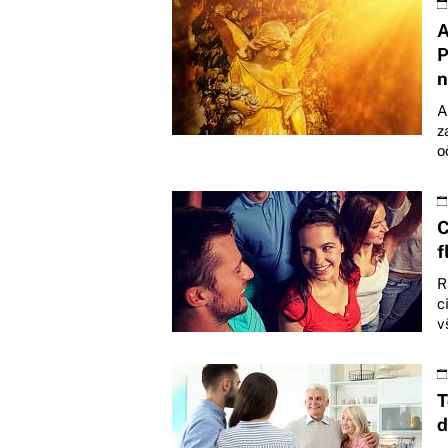
A
P
n
A
z
o
C
f
R
c
v
T
d