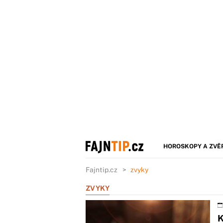
HOROSKOPY A ZVĚ
Fajntip.cz
zvyky
ZVYKY
K