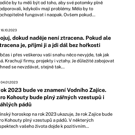
odiče by tu měli být od toho, aby své potomky plně
odporovali, kdykoliv mají problémy. Mělo by to
ochopitelně fungovat i naopak. Ovšem pokud...
16.10.2023
ojuj, dokud naděje není ztracena. Pokud ale
tracena je, přijmi ji a jdi dál bez hořkosti
bčas i přes veškerou vaši snahu něco nevyjde, tak jak
á. Krachují firmy, projekty i vztahy. Je důležité zabojovat
 hned se nevzdávat, stejně tak...
04.01.2023
ok 2023 bude ve znamení Vodního Zajíce.
ro Kohouty bude plný zářných vzestupů i
áhlých pádů
ínský horoskop na rok 2023 ukazuje, že rok Zajíce bude
ro Kohouty plný vzestupů a pádů. V některých
spektech vašeho života dojde k pozitivním...