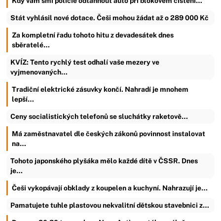
Kdy vám smí policie odtáhnout auto při blokovém čištění…
Stát vyhlásil nové dotace. Češi mohou žádat až o 289 000 Kč
Za kompletní řadu tohoto hitu z devadesátek dnes
sběratelé…
KVÍZ: Tento rychlý test odhalí vaše mezery ve
vyjmenovaných…
Tradiční elektrické zásuvky končí. Nahradí je mnohem
lepší…
Ceny socialistických telefonů se sluchátky raketově…
Má zaměstnavatel dle českých zákonů povinnost instalovat
na…
Tohoto japonského plyšáka mělo každé dítě v ČSSR. Dnes
je…
Češi vykopávají obklady z koupelen a kuchyní. Nahrazují je…
Pamatujete tuhle plastovou nekvalitní dětskou stavebnici z…