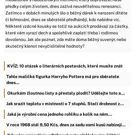
předky celým životem, dnes zažívá neuvěřitelnou renesanci.
Zatímco v dobách minulých šlo o běžný dárek k narození dítěte
či biřmování, dnes se sběratelé předhánějí, kdo nabídne víc.
Některé vzácné kousky se totiž na aukcích prodávají za částky,
které vám vyrazí dech a spolehlivě zaplatí třeba i rodinnou
dovolenou. Jak ale poznat, zda máte doma běžný suvenýr, nebo
skutečný klenot nevyčíslitelné hodnoty?
KVÍZ: 10 otázek o literárních postavách, které musíte znát
Tahle maličká figurka Harryho Pottera má pro sběratele
dnes…
Okurkám žloutnou listy a přestaly plodit? Udělejte toto a…
Jak srazit teplotu v místnosti o 7 stupňů. Stačí drobnost z…
Jaká je výrobní cena jednoho rohlíku a kolik na něm…
V roce 1968 stál 9,50 Kčs, dnes za sadu osmi kusů nabízejí…