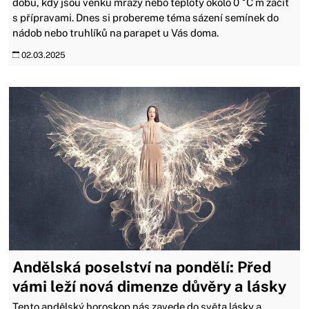
dobu, kdy jsou venku mrazy nebo teploty okolo 0 °C m začít
s přípravami. Dnes si probereme téma sázení semínek do
nádob nebo truhlíků na parapet u Vás doma.
02.03.2025
Andělská poselství na pondělí: Před
vámi leží nová dimenze důvěry a lásky
Tento andělský horoskop nás zavede do světa lásky a