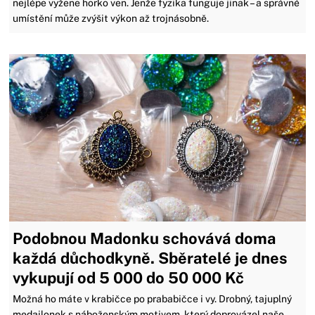
nejlépe vyžene horko ven. Jenže fyzika funguje jinak – a správné
umístění může zvýšit výkon až trojnásobně.
Podobnou Madonku schovává doma
každá důchodkyně. Sběratelé je dnes
vykupují od 5 000 do 50 000 Kč
Možná ho máte v krabičce po prababičce i vy. Drobný, tajuplný
medailonek s náboženským motivem, který doprovázel naše