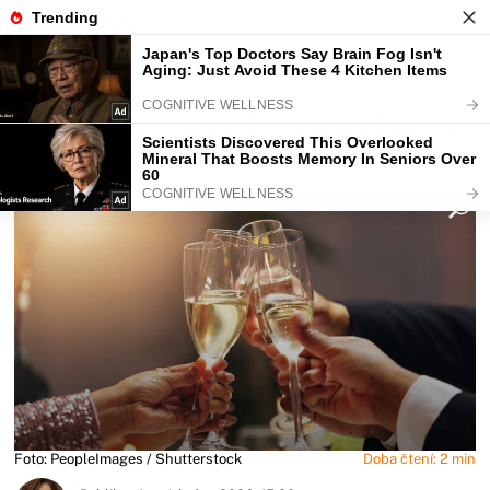
Fajntip.cz
Bydlení
Novoroční kvíz po Česku: Dokážete
získat plný počet bodů?
Foto: PeopleImages / Shutterstock
Doba čtení: 2 min