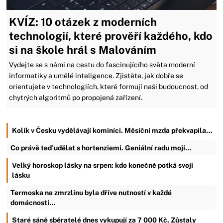
KVÍZ: 10 otázek z moderních
technologií, které prověří každého, kdo
si na škole hrál s Malováním
Vydejte se s námi na cestu do fascinujícího světa moderní
informatiky a umělé inteligence. Zjistěte, jak dobře se
orientujete v technologiích, které formují naši budoucnost, od
chytrých algoritmů po propojená zařízení.
Kolik v Česku vydělávají kominíci. Měsíční mzda překvapila…
Co právě teď udělat s hortenziemi. Geniální radu mojí…
Velký horoskop lásky na srpen: kdo konečně potká svoji
lásku
Termoska na zmrzlinu byla dříve nutností v každé
domácnosti…
Staré sáně sběratelé dnes vykupují za 7 000 Kč. Zůstaly