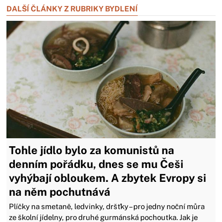
DALŠÍ ČLÁNKY Z RUBRIKY BYDLENÍ
Tohle jídlo bylo za komunistů na
denním pořádku, dnes se mu Češi
vyhýbají obloukem. A zbytek Evropy si
na něm pochutnává
Plíčky na smetaně, ledvinky, dršťky – pro jedny noční můra
ze školní jídelny, pro druhé gurmánská pochoutka. Jak je