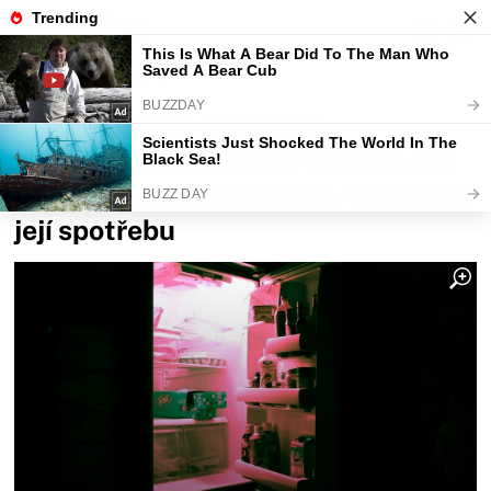
Fajntip.cz
Bydlení
Největší žrout energie v
domácnosti není starý mrazák, ale
tahle nenápadná věcička. Ohlídejte
její spotřebu