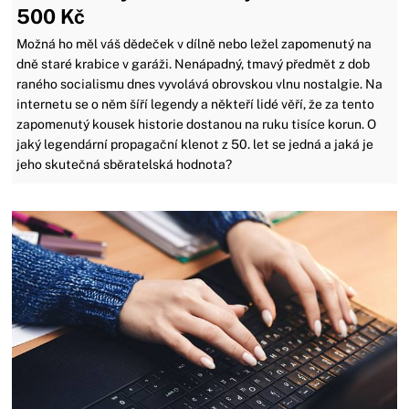
500 Kč
Možná ho měl váš dědeček v dílně nebo ležel zapomenutý na
dně staré krabice v garáži. Nenápadný, tmavý předmět z dob
raného socialismu dnes vyvolává obrovskou vlnu nostalgie. Na
internetu se o něm šíří legendy a někteří lidé věří, že za tento
zapomenutý kousek historie dostanou na ruku tisíce korun. O
jaký legendární propagační klenot z 50. let se jedná a jaká je
jeho skutečná sběratelská hodnota?