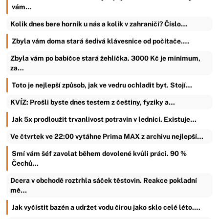
vám…
Kolik dnes bere horník u nás a kolik v zahraničí? Číslo…
Zbyla vám doma stará šedivá klávesnice od počítače.…
Zbyla vám po babičce stará žehlička. 3000 Kč je minimum,
za…
Toto je nejlepší způsob, jak ve vedru ochladit byt. Stojí…
KVÍZ: Prošli byste dnes testem z češtiny, fyziky a…
Jak 5x prodloužit trvanlivost potravin v lednici. Existuje…
Ve čtvrtek ve 22:00 vytáhne Prima MAX z archivu nejlepší…
Smí vám šéf zavolat během dovolené kvůli práci. 90 %
Čechů…
Dcera v obchodě roztrhla sáček těstovin. Reakce pokladní
mě…
Jak vyčistit bazén a udržet vodu čirou jako sklo celé léto.…