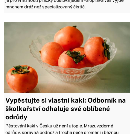
je pro vnitřnosti pračky doslova jedem – a oprava vás vyjde
mnohem dráž než specializovaný čistič.
Vypěstujte si vlastní kaki: Odborník na
školkařství odhaluje své oblíbené
odrůdy
Pěstování kaki v Česku už není utopie. Mrazuvzdorné
odrůdy, správná podnož a trocha péče promění i běžnou