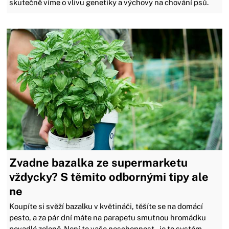
skutečně víme o vlivu genetiky a výchovy na chování psů.
Zvadne bazalka ze supermarketu
vždycky? S těmito odbornými tipy ale
ne
Koupíte si svěží bazalku v květináči, těšíte se na domácí
pesto, a za pár dní máte na parapetu smutnou hromádku
povadlé zeleně. Není to vaše neschopnost – je to systém