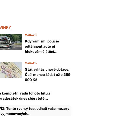
VINKY
MAGAZÍN
Kdy vám smí policie
odtáhnout auto při
blokovém čištění…
MAGAZÍN
Stát vyhlásil nové dotace.
Češi mohou žádat až o 289
000 Kč
a kompletní řadu tohoto hitu z
evadesátek dnes sběratelé…
ÍZ: Tento rychlý test odhalí vaše mezery
 vyjmenovaných…