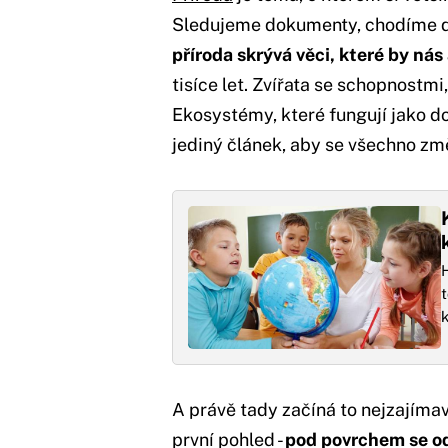
Sledujeme dokumenty, chodíme do
příroda skrývá věci, které by ná
tisíce let. Zvířata se schopnostmi
Ekosystémy, které fungují jako do
jediný článek, aby se všechno změ
k
A právě tady začíná to nejzajímavě
první pohled -
pod povrchem se ode