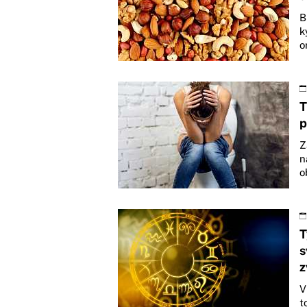
B
k
o
T
p
Z
n
o
T
s
z
V
t