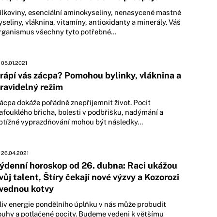
ílkoviny, esenciální aminokyseliny, nenasycené mastné
yseliny, vláknina, vitamíny, antioxidanty a minerály. Váš
rganismus všechny tyto potřebné...
05.01.2021
rápí vás zácpa? Pomohou bylinky, vláknina a
ravidelný režim
ácpa dokáže pořádně znepříjemnit život. Pocit
afouklého břicha, bolesti v podbřišku, nadýmání a
btížné vyprazdňování mohou být následky...
26.04.2021
ýdenní horoskop od 26. dubna: Raci ukážou
vůj talent, Štíry čekají nové výzvy a Kozorozi
vednou kotvy
liv energie pondělního úplňku v nás může probudit
ouhy a potlačené pocity. Budeme vedeni k většímu