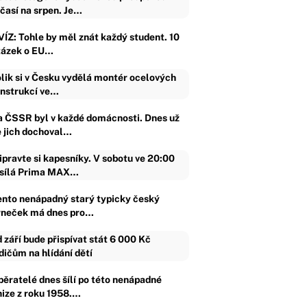
časí na srpen. Je…
VÍZ: Tohle by měl znát každý student. 10
tázek o EU…
lik si v Česku vydělá montér ocelových
nstrukcí ve…
a ČSSR byl v každé domácnosti. Dnes už
e jich dochoval…
ipravte si kapesníky. V sobotu ve 20:00
sílá Prima MAX…
ento nenápadný starý typicky český
rneček má dnes pro…
 září bude přispívat stát 6 000 Kč
dičům na hlídání dětí
běratelé dnes šílí po této nenápadné
nize z roku 1958.…