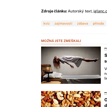
Zdroje článku:
Autorský text,
iglanc.
kvíz
zajímavosti
zábava
příroda
MOŽNÁ JSTE ZMEŠKALI
S
s
V
n
l
O
d