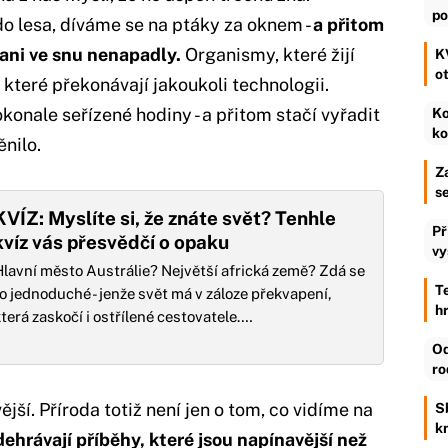
po
 lesa, díváme se na ptáky za oknem -
a přitom
s ani ve snu nenapadly.
Organismy, které žijí
K
o
, které překonávají jakoukoli technologii.
konale seřízené hodiny - a přitom stačí vyřadit
Ko
ko
nilo.
Z
s
KVÍZ: Myslíte si, že znáte svět? Tenhle
Př
kvíz vás přesvědčí o opaku
vy
Hlavní město Austrálie? Největší africká země? Zdá se
T
to jednoduché - jenže svět má v záloze překvapení,
h
terá zaskočí i ostřílené cestovatele.…
Od
ro
jší. Příroda totiž není jen o tom, co vidíme na
S
k
hrávají příběhy, které jsou napínavější než