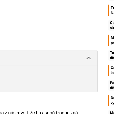
T
N
Ce
sl
M
p
To
dí
Č
k
Pa
dě
D
v
na z nás myslí, že ho aspoň trochu zná.
Me