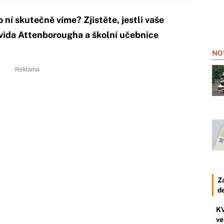
o ní skutečně víme? Zjistěte, jestli vaše
vida Attenborougha a školní učebnice
NO
Z
d
KV
ve