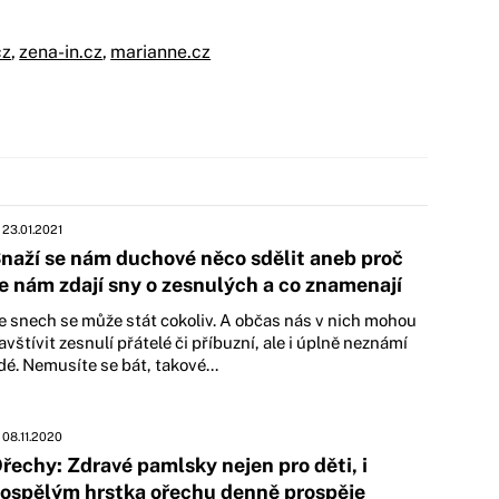
cz
,
zena-in.cz
,
marianne.cz
23.01.2021
naží se nám duchové něco sdělit aneb proč
e nám zdají sny o zesnulých a co znamenají
e snech se může stát cokoliv. A občas nás v nich mohou
avštívit zesnulí přátelé či příbuzní, ale i úplně neznámí
idé. Nemusíte se bát, takové...
08.11.2020
řechy: Zdravé pamlsky nejen pro děti, i
ospělým hrstka ořechu denně prospěje