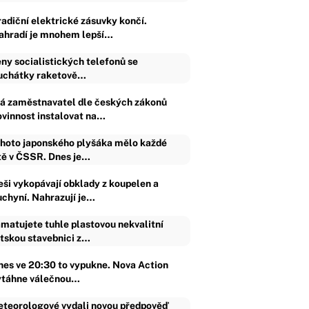
radiční elektrické zásuvky končí.
ahradí je mnohem lepší…
ny socialistických telefonů se
uchátky raketově…
á zaměstnavatel dle českých zákonů
ovinnost instalovat na…
hoto japonského plyšáka mělo každé
tě v ČSSR. Dnes je…
eši vykopávají obklady z koupelen a
uchyní. Nahrazují je…
matujete tuhle plastovou nekvalitní
tskou stavebnici z…
nes ve 20:30 to vypukne. Nova Action
ytáhne válečnou…
teorologové vydali novou předpověď