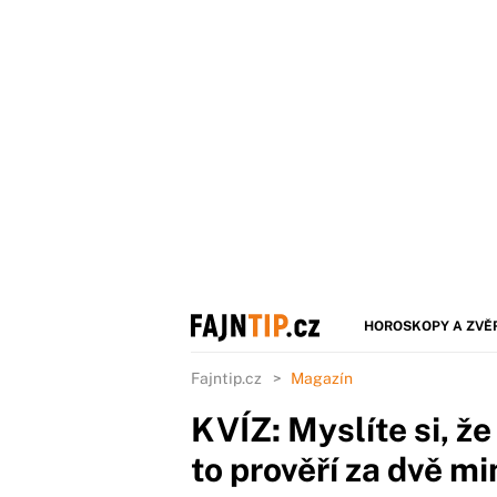
HOROSKOPY A ZVĚ
Fajntip.cz
Magazín
KVÍZ: Myslíte si, že
to prověří za dvě m