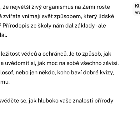
l, že největší živý organismus na Zemi roste
Kl
vr
 zvířata vnímají svět způsobem, který lidské
Přírodopis ze školy nám dal základy - ale
ál.
ležitost vědců a ochránců. Je to způsob, jak
 a uvědomit si, jak moc na sobě všechno závisí.
filosof, nebo jen někdo, koho baví dobré kvízy,
ému.
vědčte se, jak hluboko vaše znalosti přírody