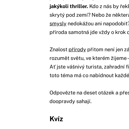
jakýkoli thriller.
Kdo z nás by řek
skrytý pod zemí? Nebo že některá
smysly
nedokážou ani napodobit? 
příroda samotná jde vždy o krok d
Znalost
přírody
přitom není jen zá
rozumět světu, ve kterém žijeme -
Ať jste vášnivý turista, zahradní 
toto téma má co nabídnout každ
Odpovězte na deset otázek a přes
doopravdy sahají.
Kvíz