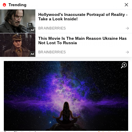
Fajntip.cz
Horoskopy a zvěrokruhy
Denní horoskop na středu
28.1.2026: Oceňte jemné energie,
které vás obklopují