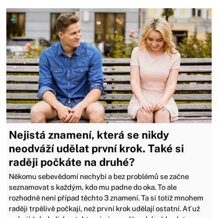
Nejistá znamení, která se nikdy
neodváží udělat první krok. Také si
raději počkáte na druhé?
Někomu sebevědomí nechybí a bez problémů se začne
seznamovat s každým, kdo mu padne do oka. To ale
rozhodně není případ těchto 3 znamení. Ta si totiž mnohem
raději trpělivě počkají, než první krok udělají ostatní. Ať už