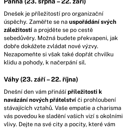
Panna (23. srpna – 22. září)
Dnešek je příležitostí pro organizační
úspěchy. Zaměřte se na
uspořádání svých
záležitostí
a projděte se po cestě
sebedůvěry. Možná budete překvapeni, jak
dobře dokážete zvládat nové výzvy.
Nezapomeňte si však také dopřát chvilku
klidu a pohody, k načerpání sil.
Váhy (23. září – 22. října)
Dnešní den vám přináší
příležitosti k
navázání nových přátelství
či prohloubení
stávajících vztahů. Vaše empatie a charisma
vás povedou ke sladění vašich vizí s okolními
vlivy. Dejte na své city a pocity, které vám