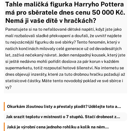
Tahle maličká figurka Harryho Pottera
má pro sběratele dnes cenu 50 000 Kč.
Nemá ji vaše dítě v hračkách?
Pamatujete si na to nefalšované dětské napětí, když jste jako
malí rozbalovali sladké překvapení a doufali, že uvnitř najdete
tu nejvzácnější figurku do své sbírky? Tento fenomén, který v
našich končinách milovaly celé generace už od devadesátých
let, zažívá nečekaný návrat. Jeden nenápadný kousek, který jste
si ještě nedávno mohli pořídit doslova za pár korun v každém
supermarketu, totiž rozpoutal hotové šílenství. Na internetu se
dnes objevují inzeráty, které za tuto drobnou hračku požadují až
statisícové částky. Máte tento novodobý poklad ve své sbírce i
vy?
Okurkám žloutnou listy a přestaly plodit? Udělejte toto a…
Jak srazit teplotu v místnosti o 7 stupňů. Stačí drobnost z…
Jaká je výrobní cena jednoho rohlíku a kolik na něm…