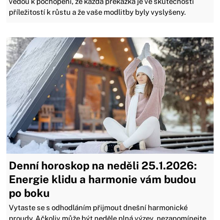
vedou k pochopení, že každá překážka je ve skutečnosti
příležitostí k růstu a že vaše modlitby byly vyslyšeny.
Denní horoskop na neděli 25.1.2026:
Energie klidu a harmonie vám budou
po boku
Vytaste se s odhodláním přijmout dnešní harmonické
proudy. Ačkoliv může být neděle plná výzev, nezapomínejte,