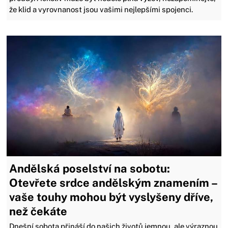
že klid a vyrovnanost jsou vašimi nejlepšími spojenci.
Andělská poselství na sobotu:
Otevřete srdce andělským znamením –
vaše touhy mohou být vyslyšeny dříve,
než čekáte
Dnešní sobota přináší do našich životů jemnou, ale výraznou