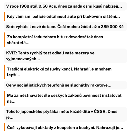
V roce 1968 stál 9,50 Kčs, dnes za sadu osmi kusů nabízejí…
Kdy vám smí policie odtáhnout auto při blokovém čištění…
Stát vyhlásil nové dotace. Češi mohou žádat až o 289 000 Kč
Za kompletní řadu tohoto hitu z devadesátek dnes
sběratelé…
KVÍZ: Tento rychlý test odhalí vaše mezery ve
vyjmenovaných…
Tradiční elektrické zásuvky končí. Nahradí je mnohem
lepší…
Ceny socialistických telefonů se sluchátky raketově…
Má zaměstnavatel dle českých zákonů povinnost instalovat
na…
Tohoto japonského plyšáka mělo každé dítě v ČSSR. Dnes
je…
Češi vykopávají obklady z koupelen a kuchyní. Nahrazují je…