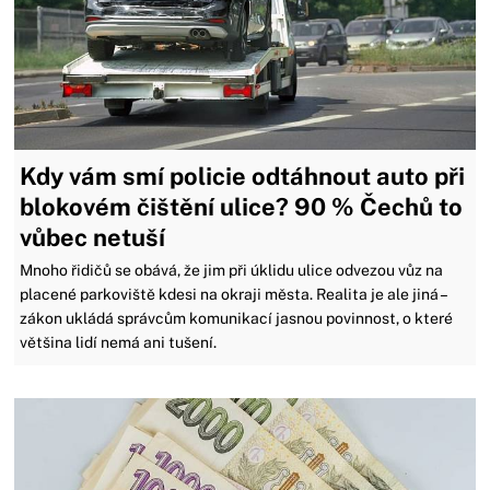
Kdy vám smí policie odtáhnout auto při
blokovém čištění ulice? 90 % Čechů to
vůbec netuší
Mnoho řidičů se obává, že jim při úklidu ulice odvezou vůz na
placené parkoviště kdesi na okraji města. Realita je ale jiná –
zákon ukládá správcům komunikací jasnou povinnost, o které
většina lidí nemá ani tušení.