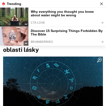
Fajntip.cz
Horoskopy a zvěrokruhy
Denní horoskop na středu 11.9.
2024: Býci začnou být více šetřiví,
Vodnáři zjistí, jak na tom jsou v
oblasti lásky