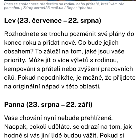
Dnes se spolehnete především na rodinu nebo přátelé, kteří vám rádi
pomohou | Zdroj: xerox123.mail.ua / Depositphotos
Lev (23. července – 22. srpna)
Rozhodnete se trochu pozměnit své plány do
konce roku a přidat nové. Co bude jejich
obsahem? To záleží na tom, jaké jsou vaše
priority. Může jít o více výletů s rodinou,
kempování s přáteli nebo zvýšení pracovních
cílů. Pokud nepodnikáte, je možné, že přijdete
na originální nápad v této oblasti.
Panna (23. srpna – 22. září)
Vaše chování nyní nebude přehlížené.
Naopak, cokoli uděláte, se odrazí na tom, jak
hodně si vás jiní lidé budou vážit. Pokud si