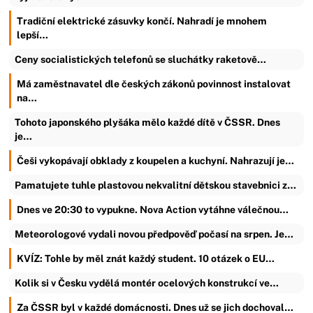
Tradiční elektrické zásuvky končí. Nahradí je mnohem
lepší…
Ceny socialistických telefonů se sluchátky raketově…
Má zaměstnavatel dle českých zákonů povinnost instalovat
na…
Tohoto japonského plyšáka mělo každé dítě v ČSSR. Dnes
je…
Češi vykopávají obklady z koupelen a kuchyní. Nahrazují je…
Pamatujete tuhle plastovou nekvalitní dětskou stavebnici z…
Dnes ve 20:30 to vypukne. Nova Action vytáhne válečnou…
Meteorologové vydali novou předpověď počasí na srpen. Je…
KVÍZ: Tohle by měl znát každý student. 10 otázek o EU…
Kolik si v Česku vydělá montér ocelových konstrukcí ve…
Za ČSSR byl v každé domácnosti. Dnes už se jich dochoval…