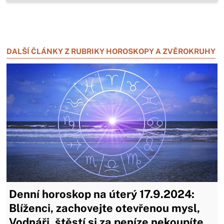
Zavřít reklamu
Zavřít reklamu
DALŠÍ ČLÁNKY Z RUBRIKY HOROSKOPY A ZVĚROKRUHY
Denní horoskop na úterý 17.9.2024:
Blíženci, zachovejte otevřenou mysl,
Vodnáři, štěstí si za peníze nekoupíte