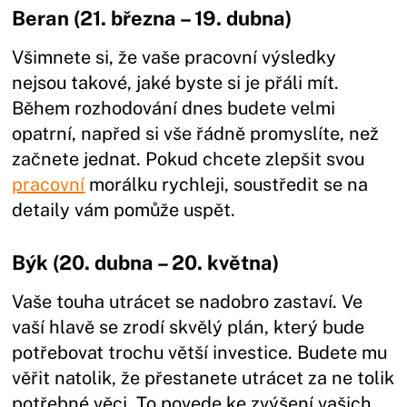
Beran (21. března – 19. dubna)
Všimnete si, že vaše pracovní výsledky
nejsou takové, jaké byste si je přáli mít.
Během rozhodování dnes budete velmi
opatrní, napřed si vše řádně promyslíte, než
začnete jednat. Pokud chcete zlepšit svou
pracovní
morálku rychleji, soustředit se na
detaily vám pomůže uspět.
Býk (20. dubna – 20. května)
Vaše touha utrácet se nadobro zastaví. Ve
vaší hlavě se zrodí skvělý plán, který bude
potřebovat trochu větší investice. Budete mu
věřit natolik, že přestanete utrácet za ne tolik
potřebné věci. To povede ke zvýšení vašich