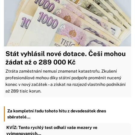
Stát vyhlásil nové dotace. Češi mohou
žádat až o 289 000 Kč
Ztráta zaměstnání nemusí znamenat katastrofu. Zkušení
profesionálové mohou díky státní podpoře proměnit nucený
konec v nový začátek – a získat na rozjezd vlastního podnikání
až 289 tisíc korun.
Za kompletní řadu tohoto hitu z devadesátek dnes
sběratelé…
KVÍZ: Tento rychlý test odhalí vaše mezery ve
vyjmenovaných…