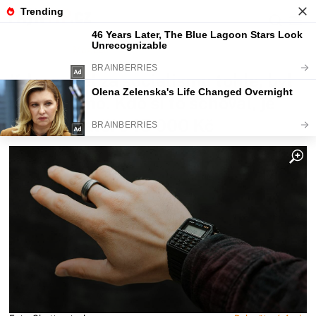
Fajntip.cz
Magazín
Kdo neměl za socialismu tohle, byl
úplně mimo. Kdo si to schoval, je
dnes bohatší o 15 000 Kč