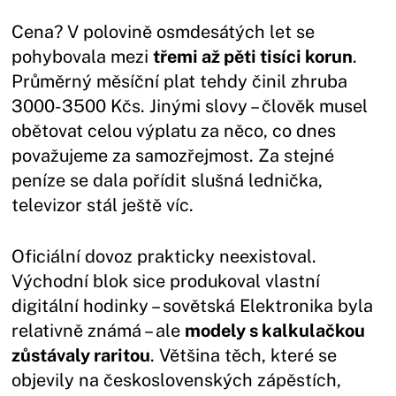
Cena? V polovině osmdesátých let se
pohybovala mezi
třemi až pěti tisíci korun
.
Průměrný měsíční plat tehdy činil zhruba
3000-3500 Kčs. Jinými slovy – člověk musel
obětovat celou výplatu za něco, co dnes
považujeme za samozřejmost. Za stejné
peníze se dala pořídit slušná lednička,
televizor stál ještě víc.
Oficiální dovoz prakticky neexistoval.
Východní blok sice produkoval vlastní
digitální hodinky – sovětská Elektronika byla
relativně známá – ale
modely s kalkulačkou
zůstávaly raritou
. Většina těch, které se
objevily na československých zápěstích,