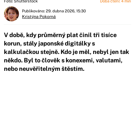
Foto: Shutterstock
Doba čtení: 4 min
Publikováno: 29. dubna 2026, 15:30
Kristýna Pokorná
V době, kdy průměrný plat činil tři tisíce
korun, stály japonské digitálky s
kalkulačkou stejně. Kdo je měl, nebyl jen tak
někdo. Byl to člověk s konexemi, valutami,
nebo neuvěřitelným štěstím.
Začátek reklamy
Konec reklamy