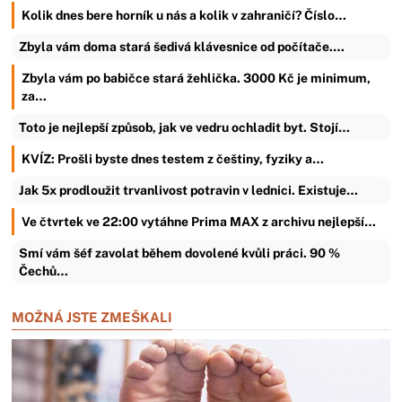
Kolik dnes bere horník u nás a kolik v zahraničí? Číslo…
Zbyla vám doma stará šedivá klávesnice od počítače.…
Zbyla vám po babičce stará žehlička. 3000 Kč je minimum,
za…
Toto je nejlepší způsob, jak ve vedru ochladit byt. Stojí…
KVÍZ: Prošli byste dnes testem z češtiny, fyziky a…
Jak 5x prodloužit trvanlivost potravin v lednici. Existuje…
Ve čtvrtek ve 22:00 vytáhne Prima MAX z archivu nejlepší…
Smí vám šéf zavolat během dovolené kvůli práci. 90 %
Čechů…
MOŽNÁ JSTE ZMEŠKALI