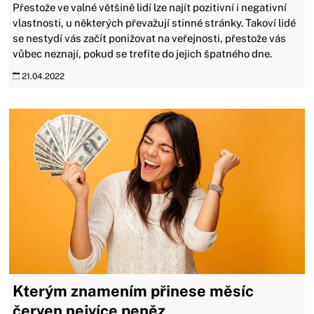
Přestože ve valné většině lidí lze najít pozitivní i negativní
vlastnosti, u některých převažují stinné stránky. Takoví lidé
se nestydí vás začít ponižovat na veřejnosti, přestože vás
vůbec neznají, pokud se trefíte do jejich špatného dne.
21.04.2022
Kterým znamením přinese měsíc
červen nejvíce peněz