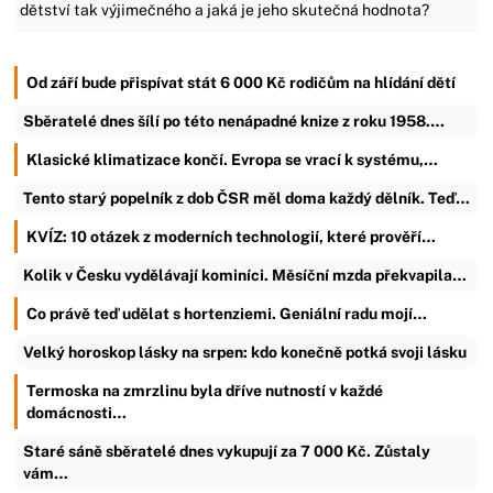
dětství tak výjimečného a jaká je jeho skutečná hodnota?
Od září bude přispívat stát 6 000 Kč rodičům na hlídání dětí
Sběratelé dnes šílí po této nenápadné knize z roku 1958.…
Klasické klimatizace končí. Evropa se vrací k systému,…
Tento starý popelník z dob ČSR měl doma každý dělník. Teď…
KVÍZ: 10 otázek z moderních technologií, které prověří…
Kolik v Česku vydělávají kominíci. Měsíční mzda překvapila…
Co právě teď udělat s hortenziemi. Geniální radu mojí…
Velký horoskop lásky na srpen: kdo konečně potká svoji lásku
Termoska na zmrzlinu byla dříve nutností v každé
domácnosti…
Staré sáně sběratelé dnes vykupují za 7 000 Kč. Zůstaly
vám…