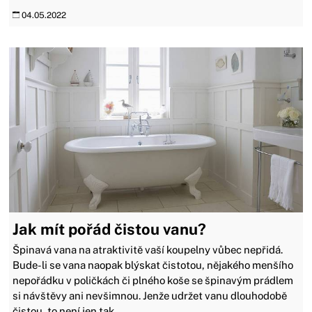
04.05.2022
Jak mít pořád čistou vanu?
Špinavá vana na atraktivitě vaší koupelny vůbec nepřidá.
Bude-li se vana naopak blýskat čistotou, nějakého menšího
nepořádku v poličkách či plného koše se špinavým prádlem
si návštěvy ani nevšimnou. Jenže udržet vanu dlouhodobě
čistou, to není jen tak.