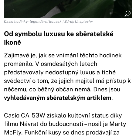
Casio hodinky - legendární kousek | Zdroj: Unsplash+
Od symbolu luxusu ke sběratelské
ikoně
Zajímavé je, jak se vnímání těchto hodinek
proměnilo. V osmdesátých letech
představovaly nedostupný luxus a tiché
svědectví o tom, že jejich majitel má přístup k
něčemu, co běžný občan nemá. Dnes jsou
vyhledávaným sběratelským artiklem
.
Casio CA-53W získalo kultovní status díky
filmu Návrat do budoucnosti – nosil je Marty
McFly. Funkční kusy se dnes prodávají za