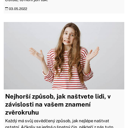
03.05.2022
Nejhorší způsob, jak naštvete lidi, v
závislosti na vašem znamení
zvěrokruhu
Každý má svůj osvědčený způsob, jak nejlépe naštvat
ostatní. Ačkoliv se jedná o špatný čin, někteří z nás tuto