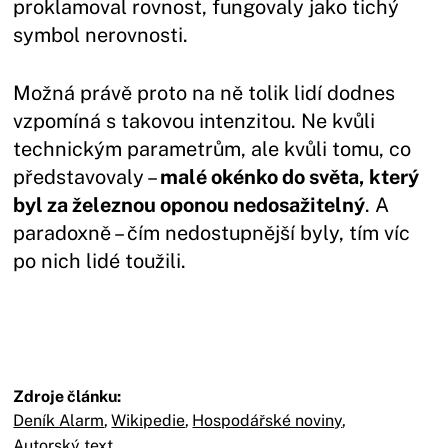
proklamoval rovnost, fungovaly jako tichý
symbol nerovnosti.
Možná právě proto na ně tolik lidí dodnes
vzpomíná s takovou intenzitou. Ne kvůli
technickým parametrům, ale kvůli tomu, co
představovaly –
malé okénko do světa, který
byl za železnou oponou nedosažitelný
. A
paradoxně – čím nedostupnější byly, tím víc
po nich lidé toužili.
Zdroje článku:
Deník Alarm
,
Wikipedie
,
Hospodářské noviny
,
Autorský text