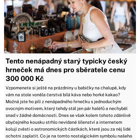
Tento nenápadný starý typicky český
hrneček má dnes pro sběratele cenu
300 000 Kč
Vzpomenete si ještě na prázdniny u babičky na chalupě, kdy
vám na stole voněla čerstvá bílá káva nebo horké kakao?
Možná jste ho pili z nenápadného hrnečku s jednoduchým
ovocným motivem, který tehdy stál jen pár haléřů a nechyběl
snad v žádné domácnosti. Dnes se však kolem tohoto zdánlivě
obyčejného kousku strhlo nevídané šílenství a internetem
kolují zvěsti o astronomických částkách, které jsou za něj lidé
ochotni zaplatit. Co je na tomto nostalgickém symbolu našeho