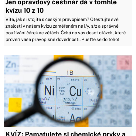
Jen opravdový češtinář dá v tomhle
kvízu 10 z 10
Víte, jak si stojíte s českým pravopisem? Otestujte své
znalosti v našem kvízu zaměřeném na i/y, s/z a správné
používání čárek ve větách. Čeká na vás deset otázek, které
prověří vaše pravopisné dovednosti. Pusťte se do toho!
KVÍZ: Pamatujete si chemické prvky a