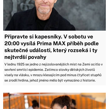
Připravte si kapesníky. V sobotu ve
20:00 vysílá Prima MAX příběh podle
skutečné události, který rozseká i ty
nejtvrdší povahy
V lednu 1925 se jedno z nejizolovanějších míst na Zemi ocitlo v
sevření smrtící epidemie. Zatímco stovky dětských životů
visely na vlásku, v mrazu klesajícím pod minus čtyřicet stupňů
se zrodil hrdina, jehož jméno mělo být vymazáno z historie.