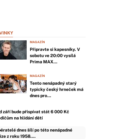
VINKY
MAGAZÍN
Připravte si kapesníky. V
sobotu ve 20:00 vysílá
Prima MAX…
MAGAZÍN
Tento nenápadný starý
typicky český hrneček má
dnes pro…
d září bude přispívat stát 6 000 Kč
odičům na hlídání dětí
ěratelé dnes šílí po této nenápadné
ize z roku 1958.…