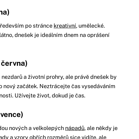
na)
 především po stránce
kreativní
, umělecké.
átno, dnešek je ideálním dnem na oprášení
. června)
ě nezdarů a životní prohry, ale právě dnešek by
 nový začátek. Neztrácejte čas vysedáváním
osti. Užívejte život, dokud je čas.
rvence)
dou nových a velkolepých
nápadů
, ale někdy je
ady a vzory obřích rozměrů sice vidíte, ale