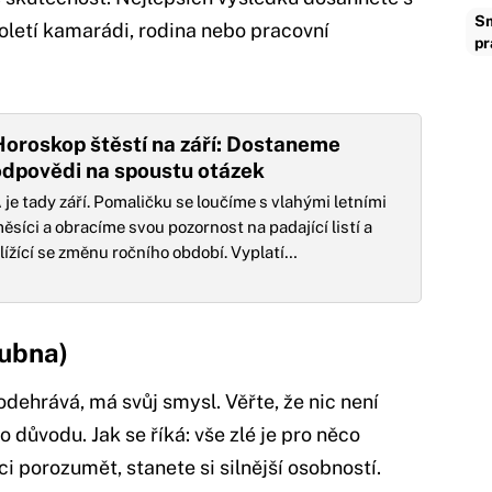
Sm
uholetí kamarádi, rodina nebo pracovní
pr
oroskop štěstí na září: Dostaneme
odpovědi na spoustu otázek
 je tady září. Pomaličku se loučíme s vlahými letními
ěsíci a obracíme svou pozornost na padající listí a
lížící se změnu ročního období. Vyplatí…
dubna)
odehrává, má svůj smysl. Věřte, že nic není
o důvodu. Jak se říká: vše zlé je pro něco
i porozumět, stanete si silnější osobností.