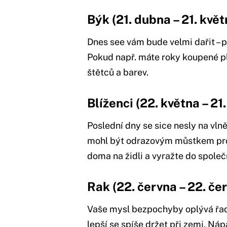
Býk (21. dubna – 21. květ
Dnes see vám bude velmi dařit –
Pokud např. máte roky koupené pl
štětců a barev.
Blíženci (22. května – 21
Poslední dny se sice nesly na vln
mohl být odrazovým můstkem pro
doma na židli a vyražte do společn
Rak (22. června – 22. če
Vaše mysl bezpochyby oplývá řa
lepší se spíše držet při zemi. Náp