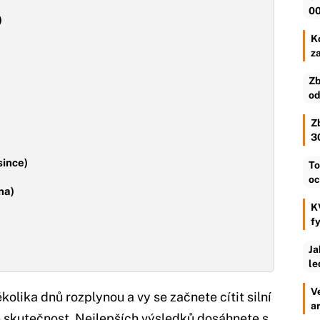
00
)
Ko
z
Zb
od
Z
3
since)
To
oc
na)
K
f
Ja
le
V
lika dnů rozplynou a vy se začnete cítit silní
a
e skutečnost. Nejlepších výsledků dosáhnete s