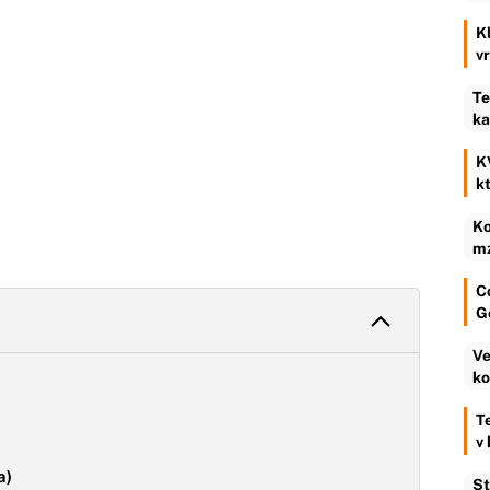
K
v
Te
ka
K
k
Ko
mz
C
G
Ve
ko
T
v
a)
St