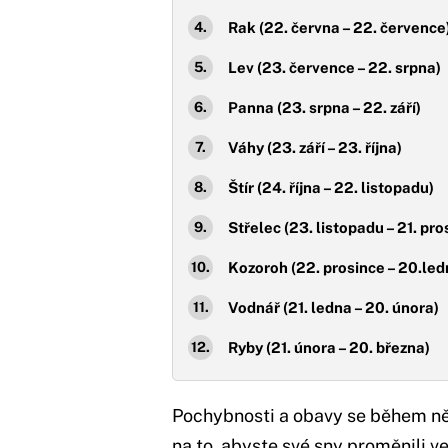
Rak (22. června – 22. července
Lev (23. července – 22. srpna)
Panna (23. srpna – 22. září)
Váhy (23. září – 23. října)
Štír (24. října – 22. listopadu)
Střelec (23. listopadu – 21. pro
Kozoroh (22. prosince – 20.led
Vodnář (21. ledna – 20. února)
Ryby (21. února – 20. března)
Pochybnosti a obavy se během něko
na to, abyste své sny proměnili v