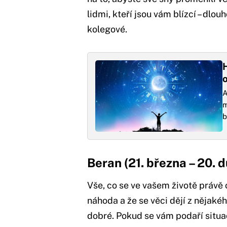
lidmi, kteří jsou vám blízcí – dlo
kolegové.
H
A
m
b
Beran (21. března – 20. 
Vše, co se ve vašem životě právě 
náhoda a že se věci dějí z nějakéh
dobré. Pokud se vám podaří situac