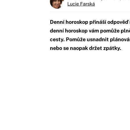
Lucie Farská
Denní horoskop přináší odpověď
denní horoskop vám pomůže plně v
cesty. Pomůže usnadnit plánování
nebo se naopak držet zpátky.