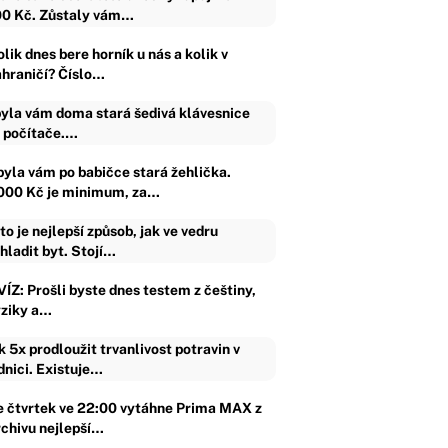
0 Kč. Zůstaly vám…
lik dnes bere horník u nás a kolik v
ahraničí? Číslo…
yla vám doma stará šedivá klávesnice
 počítače.…
byla vám po babičce stará žehlička.
000 Kč je minimum, za…
to je nejlepší způsob, jak ve vedru
hladit byt. Stojí…
VÍZ: Prošli byste dnes testem z češtiny,
yziky a…
k 5x prodloužit trvanlivost potravin v
dnici. Existuje…
e čtvrtek ve 22:00 vytáhne Prima MAX z
rchivu nejlepší…