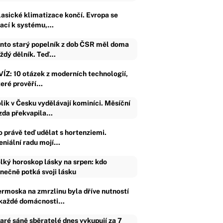
lasické klimatizace končí. Evropa se
rací k systému,…
nto starý popelník z dob ČSR měl doma
ždý dělník. Teď…
VÍZ: 10 otázek z moderních technologií,
teré prověří…
lik v Česku vydělávají kominíci. Měsíční
da překvapila…
o právě teď udělat s hortenziemi.
eniální radu mojí…
lký horoskop lásky na srpen: kdo
nečně potká svoji lásku
ermoska na zmrzlinu byla dříve nutností
 každé domácnosti…
aré sáně sběratelé dnes vykupují za 7