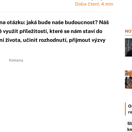
Doba čtení: 4 min
 na otázku: jaká bude naše budoucnost? Náš
yužít příležitosti, které se nám staví do
NO
 života, učinit rozhodnutí, přijmout výzvy
O
r
Sb
kn