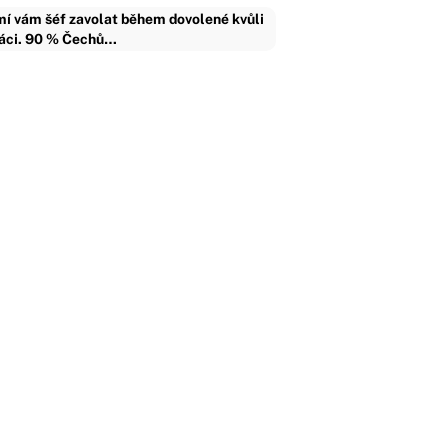
í vám šéf zavolat během dovolené kvůli
áci. 90 % Čechů…