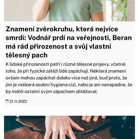
Znamení zvěrokruhu, která nejvíce
smrdí: Vodnář prdí na veřejnosti, Beran
má rád přirozenost a svůj vlastní
tělesný pach
K lidské přirozenosti patří i různé tělesné projevy, včetně
toho, že při fyzické zátěži lidé zapáchají. Některá znamení
ovšem mohou zapáchat daleko více než jiná, buď proto, že
jim je veškerá osobní hygiena cizí, nebo je ani nenapadne, že
by mohli ostatní svým zápachem obtěžovat.
21.11.2022