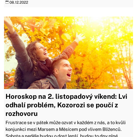
08.12.2022
Horoskop na 2. listopadový víkend: Lvi
odhalí problém, Kozorozi se poučí z
rozhovoru
​​​​​​​Frustrace se v pátek může ozvat v každém z nás, a to kvůli
konjunkci mezi Marsem a Měsícem pod vlivem Blíženců.
Sobota a neděle budou o dost lepší, budou to dny plné