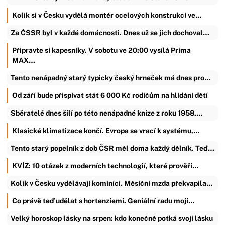
Kolik si v Česku vydělá montér ocelových konstrukcí ve…
Za ČSSR byl v každé domácnosti. Dnes už se jich dochoval…
Připravte si kapesníky. V sobotu ve 20:00 vysílá Prima
MAX…
Tento nenápadný starý typicky český hrneček má dnes pro…
Od září bude přispívat stát 6 000 Kč rodičům na hlídání dětí
Sběratelé dnes šílí po této nenápadné knize z roku 1958.…
Klasické klimatizace končí. Evropa se vrací k systému,…
Tento starý popelník z dob ČSR měl doma každý dělník. Teď…
KVÍZ: 10 otázek z moderních technologií, které prověří…
Kolik v Česku vydělávají kominíci. Měsíční mzda překvapila…
Co právě teď udělat s hortenziemi. Geniální radu mojí…
Velký horoskop lásky na srpen: kdo konečně potká svoji lásku