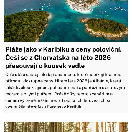
Pláže jako v Karibiku a ceny poloviční.
Češi se z Chorvatska na léto 2026
přesouvají o kousek vedle
Češi stále častěji hledají destinace, které nabízejí krásnou
přírodu i dostupné ceny. Hitem léta 2026 je Albánie, která
láká divokou krajinou, pohostinností a pobřežím s azurovým
mořem a bílými plážemi. Právě díky těmto scenériím a
cenám výrazně nižším než v tradičních letoviscích si
vysloužila přezdívku Evropský Karibik.