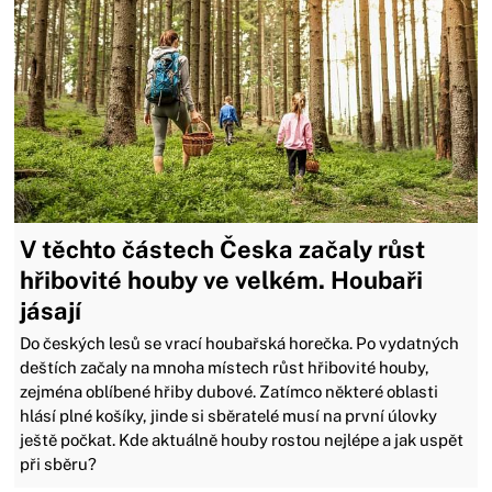
V těchto částech Česka začaly růst
hřibovité houby ve velkém. Houbaři
jásají
Do českých lesů se vrací houbařská horečka. Po vydatných
deštích začaly na mnoha místech růst hřibovité houby,
zejména oblíbené hřiby dubové. Zatímco některé oblasti
hlásí plné košíky, jinde si sběratelé musí na první úlovky
ještě počkat. Kde aktuálně houby rostou nejlépe a jak uspět
při sběru?