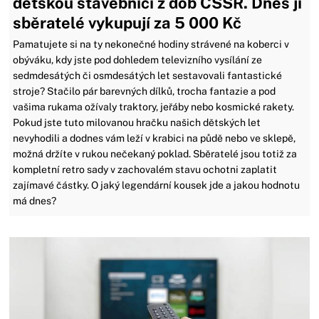
dětskou stavebnici z dob ČSSR. Dnes ji
sběratelé vykupují za 5 000 Kč
Pamatujete si na ty nekonečné hodiny strávené na koberci v
obýváku, kdy jste pod dohledem televizního vysílání ze
sedmdesátých či osmdesátých let sestavovali fantastické
stroje? Stačilo pár barevných dílků, trocha fantazie a pod
vašima rukama ožívaly traktory, jeřáby nebo kosmické rakety.
Pokud jste tuto milovanou hračku našich dětských let
nevyhodili a dodnes vám leží v krabici na půdě nebo ve sklepě,
možná držíte v rukou nečekaný poklad. Sběratelé jsou totiž za
kompletní retro sady v zachovalém stavu ochotni zaplatit
zajímavé částky. O jaký legendární kousek jde a jakou hodnotu
má dnes?