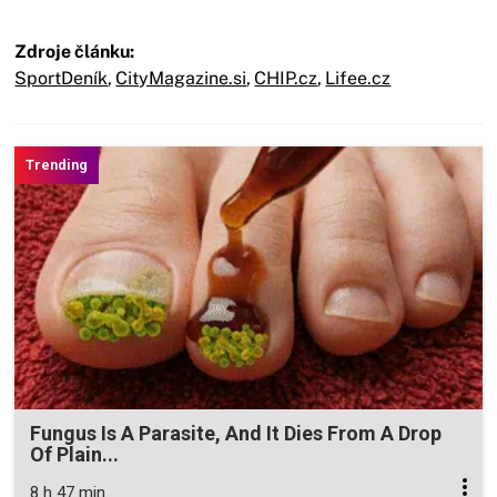
Zdroje článku:
SportDeník
,
CityMagazine.si
,
CHIP.cz
,
Lifee.cz
Fungus Is A Parasite, And It Dies From A Drop
Of Plain...
8 h 47 min