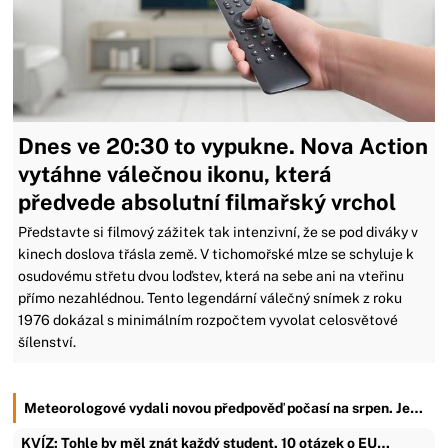
Dnes ve 20:30 to vypukne. Nova Action
vytáhne válečnou ikonu, která
předvede absolutní filmařský vrchol
Představte si filmový zážitek tak intenzivní, že se pod diváky v
kinech doslova třásla země. V tichomořské mlze se schyluje k
osudovému střetu dvou loďstev, která na sebe ani na vteřinu
přímo nezahlédnou. Tento legendární válečný snímek z roku
1976 dokázal s minimálním rozpočtem vyvolat celosvětové
šílenství.
Meteorologové vydali novou předpověď počasí na srpen. Je…
KVÍZ: Tohle by měl znát každý student. 10 otázek o EU…