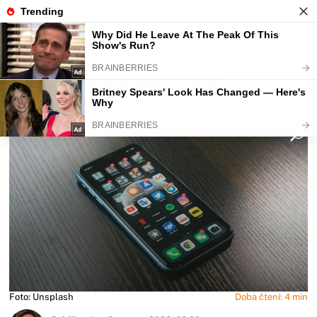
Fajntip.cz
Magazín
Nikdy nepokládejte mobil
displejem nahoru, varují odborníci
Foto: Unsplash
Doba čtení: 4 min