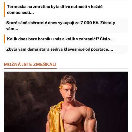
Termoska na zmrzlinu byla dříve nutností v každé
domácnosti…
Staré sáně sběratelé dnes vykupují za 7 000 Kč. Zůstaly
vám…
Kolik dnes bere horník u nás a kolik v zahraničí? Číslo…
Zbyla vám doma stará šedivá klávesnice od počítače.…
MOŽNÁ JSTE ZMEŠKALI