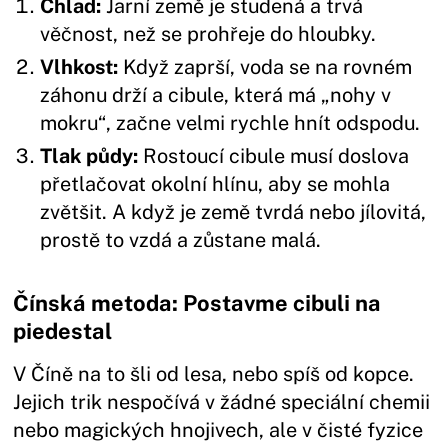
Chlad:
Jarní země je studená a trvá
věčnost, než se prohřeje do hloubky.
Vlhkost:
Když zaprší, voda se na rovném
záhonu drží a cibule, která má „nohy v
mokru“, začne velmi rychle hnít odspodu.
Tlak půdy:
Rostoucí cibule musí doslova
přetlačovat okolní hlínu, aby se mohla
zvětšit. A když je země tvrdá nebo jílovitá,
prostě to vzdá a zůstane malá.
Čínská metoda: Postavme cibuli na
piedestal
V Číně na to šli od lesa, nebo spíš od kopce.
Jejich trik nespočívá v žádné speciální chemii
nebo magických hnojivech, ale v čisté fyzice