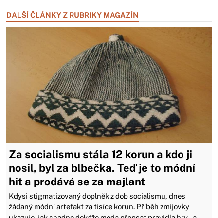
Zavřít reklamu
DALŠÍ ČLÁNKY Z RUBRIKY MAGAZÍN
Za socialismu stála 12 korun a kdo ji
nosil, byl za blbečka. Teď je to módní
hit a prodává se za majlant
Kdysi stigmatizovaný doplněk z dob socialismu, dnes
žádaný módní artefakt za tisíce korun. Příběh zmijovky
ukazuje, jak snadno dokáže móda přepsat pravidla hry – a