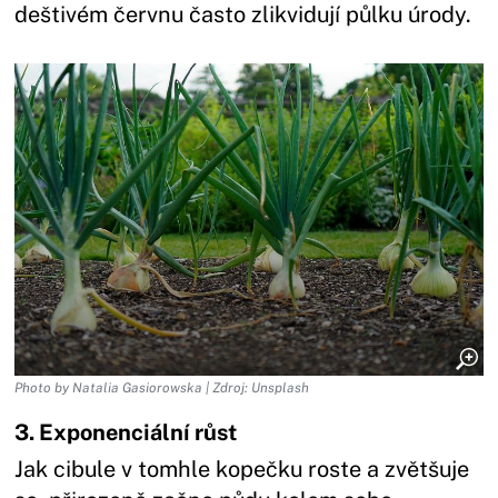
deštivém červnu často zlikvidují půlku úrody.
Photo by Natalia Gasiorowska | Zdroj: Unsplash
3. Exponenciální růst
Jak cibule v tomhle kopečku roste a zvětšuje