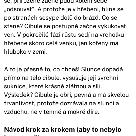
se, přirozeně začne půdu kolem sebe
„odsouvat“. A protože je v hřebeni, hlína se
po stranách sesype dolů do brázd. Co se
stane? Cibule se postupně začne vykukovat
ven. V pokročilé fázi růstu sedí na vrcholku
hřebene skoro celá venku, jen kořeny má
hluboko v zemi.
A to je přesně to, co chceš! Slunce dopadá
přímo na tělo cibule, vysušuje její svrchní
suknice, které krásně zlátnou a sílí.
Výsledek? Cibule je obří, pevná a má skvělou
trvanlivost, protože dozrávala na slunci a
vzduchu, ne v temné a mokré díře.
Návod krok za krokem (aby to nebylo