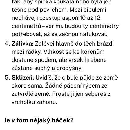
tak, aby špička koukala nebo byla jen
těsně pod povrchem. Mezi cibulemi
nechávej rozestup aspoň 10 až 12
centimetrů – věř mi, budou ty centimetry
potřebovat, až se začnou nafukovat.
Zálivka:
Zalévej hlavně do těch brázd
mezi řádky. Vlhkost se ke kořenům
dostane spodem, ale vršek hřebene
zůstane suchý a prodyšný.
Sklizeň:
Uvidíš, že cibule půjde ze země
skoro sama. Žádné páčení rýčem ze
zatvrdlé země. Prostě ji jen sebereš z
vrcholku záhonu.
Je v tom nějaký háček?