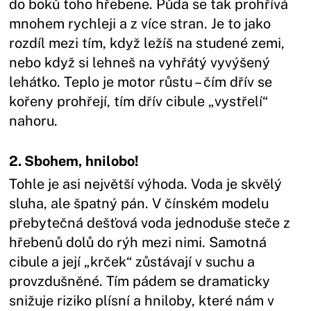
do boků toho hřebene. Půda se tak prohřívá
mnohem rychleji a z více stran. Je to jako
rozdíl mezi tím, když ležíš na studené zemi,
nebo když si lehneš na vyhřátý vyvýšený
lehátko. Teplo je motor růstu – čím dřív se
kořeny prohřejí, tím dřív cibule „vystřelí“
nahoru.
2. Sbohem, hnilobo!
Tohle je asi největší výhoda. Voda je skvělý
sluha, ale špatný pán. V čínském modelu
přebytečná dešťová voda jednoduše steče z
hřebenů dolů do rýh mezi nimi. Samotná
cibule a její „krček“ zůstávají v suchu a
provzdušněné. Tím pádem se dramaticky
snižuje riziko plísní a hniloby, které nám v