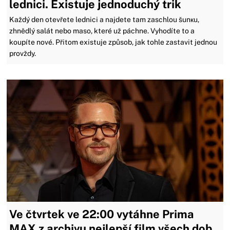
lednici. Existuje jednoduchý trik
Každý den otevřete lednici a najdete tam zaschlou šunкu,
zhnědlý salát nebo maso, které už páchne. Vyhodíte to a
koupíte nové. Přitom existuje způsob, jak tohle zastavit jednou
provždy.
Ve čtvrtek ve 22:00 vytáhne Prima
MAX z archivu nejlepší film všech dob