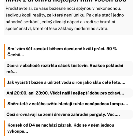
Představte si, že vaše bezesné noci splynou v nekonečnou,
šedivou kopii reality, ze které není úniku. Pak ale stačí jedno
náhodné setkání, jediný divoký nápad a zrodí se brutální
společenství, které otřese základy moderního světa.
Smí vám šéf zavolat během dovolené kvůli práci. 90 %
Čechů…
Dcera v obchodě roztrhla sáček těstovin. Reakce pokladní
mě…
Jak vyčistit bazén a udržet vodu čirou jako sklo celé léto.…
Ani 20:00, ani 23:00. Vědci našli nejlepší dobu pro zdraví…
Sběratelé z celého světa hledají tuhle nenápadnou lampu.…
Češi srovnávají se zemí dřevěné zahradní pergoly. Věc,…
Kousek od D4 se nachází zázrak. Kdo se v něm jednou
vykoupe…