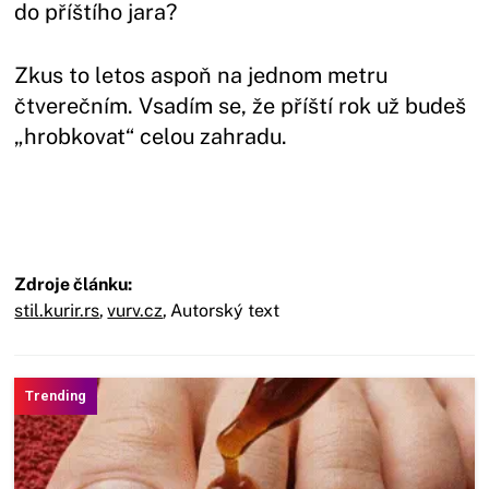
do příštího jara?
Zkus to letos aspoň na jednom metru
čtverečním. Vsadím se, že příští rok už budeš
„hrobkovat“ celou zahradu.
Zdroje článku:
stil.kurir.rs
,
vurv.cz
,
Autorský text