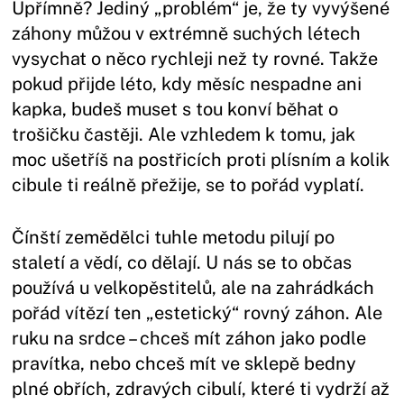
Upřímně? Jediný „problém“ je, že ty vyvýšené
záhony můžou v extrémně suchých létech
vysychat o něco rychleji než ty rovné. Takže
pokud přijde léto, kdy měsíc nespadne ani
kapka, budeš muset s tou konví běhat o
trošičku častěji. Ale vzhledem k tomu, jak
moc ušetříš na postřicích proti plísním a kolik
cibule ti reálně přežije, se to pořád vyplatí.
Čínští zemědělci tuhle metodu pilují po
staletí a vědí, co dělají. U nás se to občas
používá u velkopěstitelů, ale na zahrádkách
pořád vítězí ten „estetický“ rovný záhon. Ale
ruku na srdce – chceš mít záhon jako podle
pravítka, nebo chceš mít ve sklepě bedny
plné obřích, zdravých cibulí, které ti vydrží až