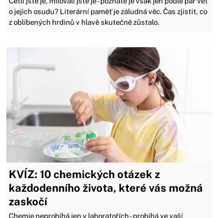
Četli jste je, milovali jste je - poznáte je však jen podle pár vět
o jejich osudu? Literární paměť je záludná věc. Čas zjistit, co
z oblíbených hrdinů v hlavě skutečně zůstalo.
KVÍZ: 10 chemických otázek z
každodenního života, které vás možná
zaskočí
Chemie neprobíhá jen v laboratořích - probíhá ve vaší