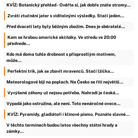
KVÍZ: Botanický přehled - Ověřte si, jak dobře znáte stromy…
Zvrátí ztučnění jater s viditelnými výsledky. Stačí jeden…
Před dvaceti lety byly běžným zbožím. Dnes je sběratelé…
Kam se hrabou americké akčňáky. Ve středu ve 20:00
předvede…
Kdo má doma tuhle drobnost s přisprostlým motivem,
může…
Perfektní trik, jak se zbavit mravenců. Stačí lžička…
Meteorologové bijí na poplach. Na Česko se řítí největší…
Vyvýšené záhony už nejsou potřeba. Nahradí je česká…
Vypadá jako ostružina, ale není. Toto nenáročné ovoce…
KVÍZ: Pyramidy, gladiátoři i klínové písmo. Poznáte slavné…
V těchto termínech budou letos všechny státní hrady a
zámky…