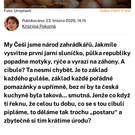
Foto: Unsplash
Doba čtení: 5 min
Publikováno: 23. března 2026, 14:15
Kristýna Pokorná
My Češi jsme národ zahrádkářů. Jakmile
vysvitne první jarní sluníčko, půlka republiky
popadne motyky, rýče a vyrazí na záhony. A
cibule? Ta nesmí chybět. Je to základ
každého guláše, základ každé pořádné
pomazánky a upřímně, bez ní by ta česká
kuchyně byla taková... smutná. Jenže co když
ti řeknu, že celou tu dobu, co se s tou cibulí
pipláme, to děláme tak trochu „postaru“ a
zbytečně si tím krátíme úrodu?
Začátek reklamy