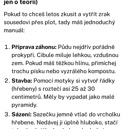
jen o teorii)
Pokud to chceš letos zkusit a vytřít zrak
sousedovi přes plot, tady máš jednoduchý
manuál:
Příprava záhonu:
Půdu nejdřív pořádně
prokypři. Cibule miluje lehkou, vzdušnou
zem. Pokud máš těžkou hlínu, přimíchej
trochu písku nebo vyzrálého kompostu.
Stavba:
Pomocí motyky si vytvoř řádky
(hřebeny) s roztečí asi 25 až 30
centimetrů. Měly by vypadat jako malé
pyramidy.
Sázení:
Sazečku jemně vtlač do vrcholku
hřebene. Nedávej ji úplně hluboko, stačí