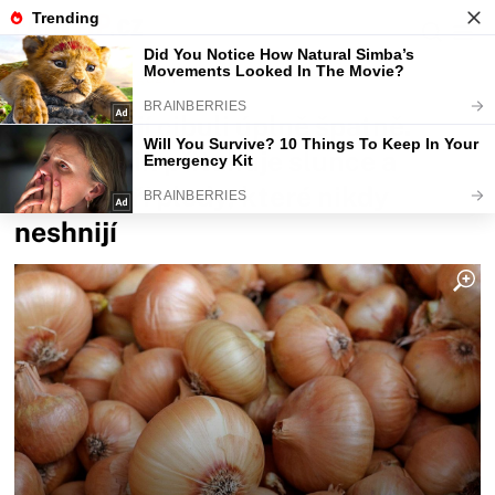
Fajntip.cz
Magazín
Češi sázejí cibuli úplně špatně.
Čínský trik přitahuje slunce a
zaručí obří plody, které nikdy
neshnijí