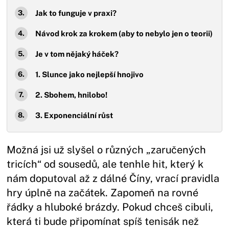
Jak to funguje v praxi?
Návod krok za krokem (aby to nebylo jen o teorii)
Je v tom nějaký háček?
1. Slunce jako nejlepší hnojivo
2. Sbohem, hnilobo!
3. Exponenciální růst
Možná jsi už slyšel o různých „zaručených
tricích“ od sousedů, ale tenhle hit, který k
nám doputoval až z dálné Číny, vrací pravidla
hry úplně na začátek. Zapomeň na rovné
řádky a hluboké brázdy. Pokud chceš cibuli,
která ti bude připomínat spíš tenisák než