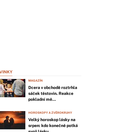
VINKY
MAGAZÍN
Dcera v obchodě roztrhla
sáček těstovin. Reakce
pokladní mě…
HOROSKOPY A ZVĚROKRUHY
Velký horoskop lásky na
srpen: kdo konečně potká
svoji lásku