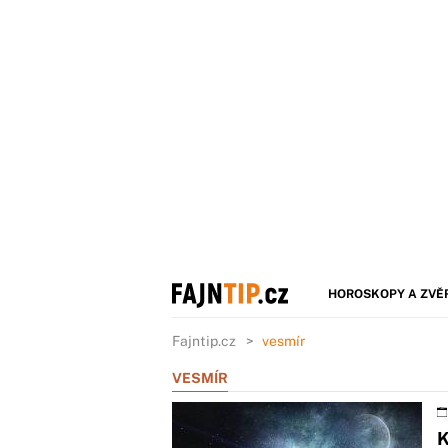
HOROSKOPY A ZVĚ
Fajntip.cz
vesmír
VESMÍR
K