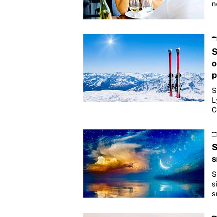
n
S
o
p
S
L
C
S
s
S
s
s