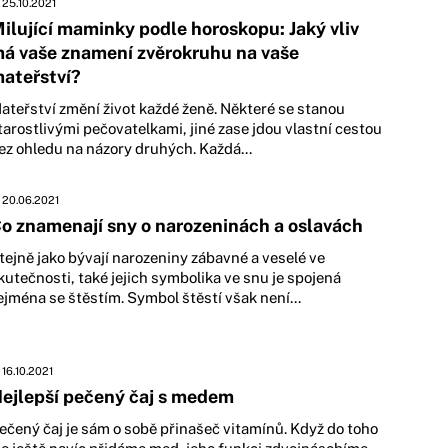
25.10.2021
ilující maminky podle horoskopu: Jaký vliv
á vaše znamení zvěrokruhu na vaše
ateřství?
ateřství změní život každé ženě. Některé se stanou
tarostlivými pečovatelkami, jiné zase jdou vlastní cestou
ez ohledu na názory druhých. Každá...
20.06.2021
o znamenají sny o narozeninách a oslavách
tejně jako bývají narozeniny zábavné a veselé ve
kutečnosti, také jejich symbolika ve snu je spojená
ejména se štěstím. Symbol štěstí však není...
16.10.2021
ejlepší pečený čaj s medem
ečený čaj je sám o sobě přinašeč vitamínů. Když do toho