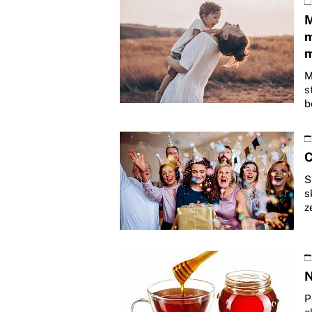
M
m
m
M
s
b
C
S
s
z
N
P