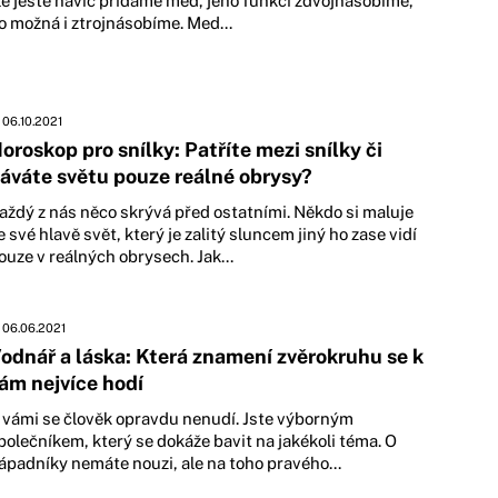
le ještě navíc přidáme med, jeho funkci zdvojnásobíme,
o možná i ztrojnásobíme. Med...
06.10.2021
oroskop pro snílky: Patříte mezi snílky či
áváte světu pouze reálné obrysy?
aždý z nás něco skrývá před ostatními. Někdo si maluje
e své hlavě svět, který je zalitý sluncem jiný ho zase vidí
ouze v reálných obrysech. Jak...
06.06.2021
odnář a láska: Která znamení zvěrokruhu se k
ám nejvíce hodí
 vámi se člověk opravdu nenudí. Jste výborným
polečníkem, který se dokáže bavit na jakékoli téma. O
ápadníky nemáte nouzi, ale na toho pravého...