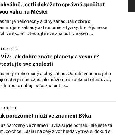
chválně, jestli dokážete správně spočítat
vou váhu na Měsíci
esmír je nekonečný a plný záhad. Jak dobře si
amatujete základy astronomie a fyziky, které jsme se
čili ve škole? Otestujte své znalosti v našem...
10.04.2026
VÍZ: Jak dobře znáte planety a vesmír?
testujte své znalosti
esmír je nekonečný a plný záhad. Odhalit všechna jeho
ajemství je nemožné, ale můžeme se pokusit otestovat,
ak hluboko sahají naše znalosti o...
20.11.2021
ak porozumět muži ve znamení Býka
už narozený ve znamení Býka si jde pomalu, ale jistě za
ím, co chce. Lásku na celý život hledá vytrvale, dokud si