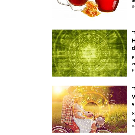
a
n
H
d
K
v
p
V
v
S
s
n