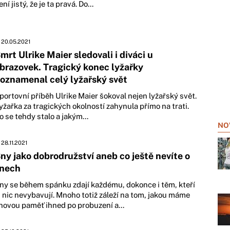
ení jistý, že je ta pravá. Do...
20.05.2021
mrt Ulrike Maier sledovali i diváci u
brazovek. Tragický konec lyžařky
oznamenal celý lyžařský svět
portovní příběh Ulrike Maier šokoval nejen lyžařský svět.
yžařka za tragických okolností zahynula přímo na trati.
o se tehdy stalo a jakým...
NO
28.11.2021
ny jako dobrodružství aneb co ještě nevíte o
nech
ny se během spánku zdají každému, dokonce i těm, kteří
i nic nevybavují. Mnoho totiž záleží na tom, jakou máme
novou paměť ihned po probuzení a...