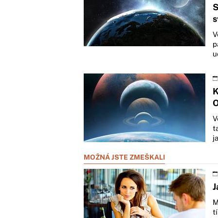
S
s
V
p
u
K
O
V
t
j
MOŽNÁ JSTE ZMEŠKALI
J
M
t