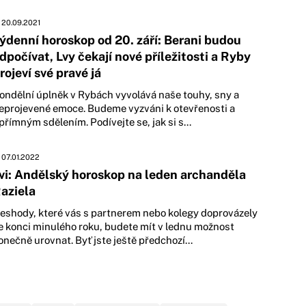
20.09.2021
ýdenní horoskop od 20. září: Berani budou
dpočívat, Lvy čekají nové příležitosti a Ryby
rojeví své pravé já
ondělní úplněk v Rybách vyvolává naše touhy, sny a
eprojevené emoce. Budeme vyzváni k otevřenosti a
přímným sdělením. Podívejte se, jak si s...
07.01.2022
vi: Andělský horoskop na leden archanděla
aziela
eshody, které vás s partnerem nebo kolegy doprovázely
e konci minulého roku, budete mít v lednu možnost
onečně urovnat. Byť jste ještě předchozí...