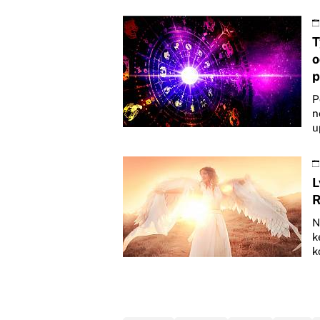
T
o
p
P
n
u
L
R
N
k
k