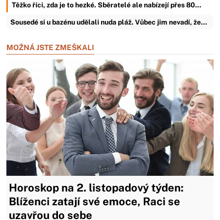
Těžko říci, zda je to hezké. Sběratelé ale nabízejí přes 80…
Sousedé si u bazénu udělali nuda pláž. Vůbec jim nevadí, že…
MOŽNÁ JSTE ZMEŠKALI
Horoskop na 2. listopadový týden:
Blíženci zatají své emoce, Raci se
uzavřou do sebe