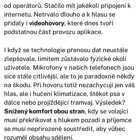
od operátorů. Stačilo mít jakékoli připojení k
internetu. Netrvalo dlouho a k hlasu se
přidaly i
videohovory
, které dnes tvoří
podstatnou část provozu aplikace.
I když se technologie přenosu dat neustále
zlepšovala, limitem zůstávalo fyzické okolí
uživatele. Mikrofony v našich telefonech jsou
sice stále citlivější, ale to je paradoxně někdy
na škodu. Při hovoru totiž nezachycují jen váš
hlas, ale i hučení klimatizace, štěkot psa v
dálce nebo projíždějící tramvaj. Výsledek?
Snížený komfort obou stran
, kdy se volající
musí překřikovat s hlukem pozadí a příjemce
se musí nepřirozeně soustředit, aby vůbec
rozuměl obsahu sdělení.