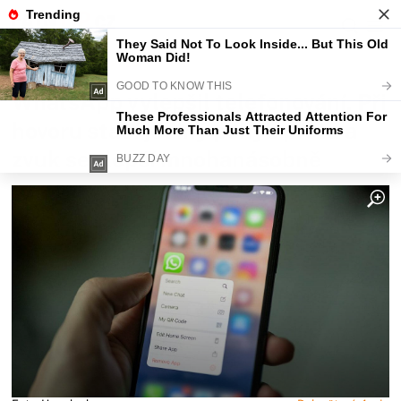
Fajntip.cz
Magazín
WhatsApp vylepšil telefonování. Při
hovoru stačí jediný pohyb prstu a
zvuk se zlepší mnohanásobně