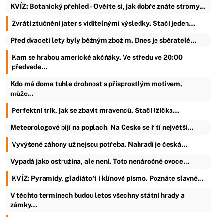
KVÍZ: Botanický přehled - Ověřte si, jak dobře znáte stromy…
Zvrátí ztučnění jater s viditelnými výsledky. Stačí jeden…
Před dvaceti lety byly běžným zbožím. Dnes je sběratelé…
Kam se hrabou americké akčňáky. Ve středu ve 20:00
předvede…
Kdo má doma tuhle drobnost s přisprostlým motivem,
může…
Perfektní trik, jak se zbavit mravenců. Stačí lžička…
Meteorologové bijí na poplach. Na Česko se řítí největší…
Vyvýšené záhony už nejsou potřeba. Nahradí je česká…
Vypadá jako ostružina, ale není. Toto nenáročné ovoce…
KVÍZ: Pyramidy, gladiátoři i klínové písmo. Poznáte slavné…
V těchto termínech budou letos všechny státní hrady a
zámky…