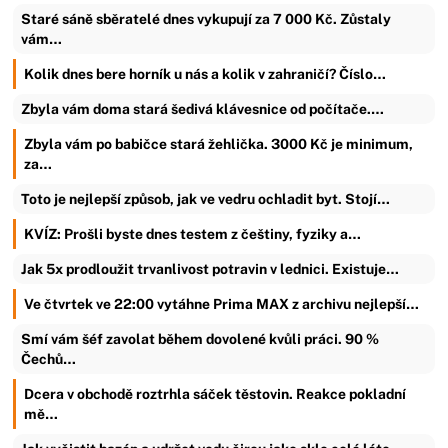
Staré sáně sběratelé dnes vykupují za 7 000 Kč. Zůstaly
vám…
Kolik dnes bere horník u nás a kolik v zahraničí? Číslo…
Zbyla vám doma stará šedivá klávesnice od počítače.…
Zbyla vám po babičce stará žehlička. 3000 Kč je minimum,
za…
Toto je nejlepší způsob, jak ve vedru ochladit byt. Stojí…
KVÍZ: Prošli byste dnes testem z češtiny, fyziky a…
Jak 5x prodloužit trvanlivost potravin v lednici. Existuje…
Ve čtvrtek ve 22:00 vytáhne Prima MAX z archivu nejlepší…
Smí vám šéf zavolat během dovolené kvůli práci. 90 %
Čechů…
Dcera v obchodě roztrhla sáček těstovin. Reakce pokladní
mě…