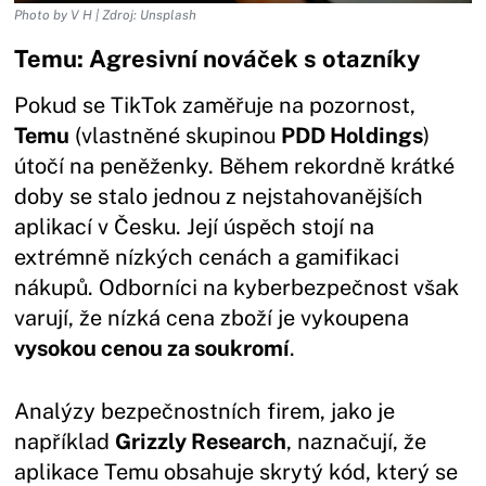
Photo by V H | Zdroj: Unsplash
Temu: Agresivní nováček s otazníky
Pokud se TikTok zaměřuje na pozornost,
Temu
(vlastněné skupinou
PDD Holdings
)
útočí na peněženky. Během rekordně krátké
doby se stalo jednou z nejstahovanějších
aplikací v Česku. Její úspěch stojí na
extrémně nízkých cenách a gamifikaci
nákupů. Odborníci na kyberbezpečnost však
varují, že nízká cena zboží je vykoupena
vysokou cenou za soukromí
.
Analýzy bezpečnostních firem, jako je
například
Grizzly Research
, naznačují, že
aplikace Temu obsahuje skrytý kód, který se