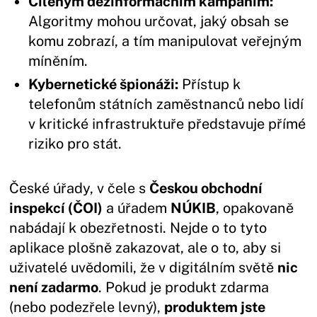
Cíleným dezinformačním kampaním:
Algoritmy mohou určovat, jaký obsah se
komu zobrazí, a tím manipulovat veřejným
míněním.
Kybernetické špionáži:
Přístup k
telefonům státních zaměstnanců nebo lidí
v kritické infrastruktuře představuje přímé
riziko pro stát.
České úřady, v čele s
Českou obchodní
inspekcí (ČOI)
a úřadem
NÚKIB
, opakovaně
nabádají k obezřetnosti. Nejde o to tyto
aplikace plošně zakazovat, ale o to, aby si
uživatelé uvědomili, že v digitálním světě
nic
není zadarmo
. Pokud je produkt zdarma
(nebo podezřele levný),
produktem jste