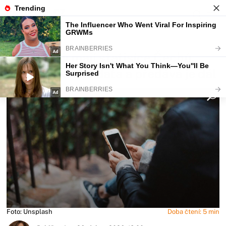
Fajntip.cz
Magazín
V mobilu ji mají statisíce Čechů.
Šmíruje, krade data a předává je dál
Foto: Unsplash
Doba čtení: 5 min