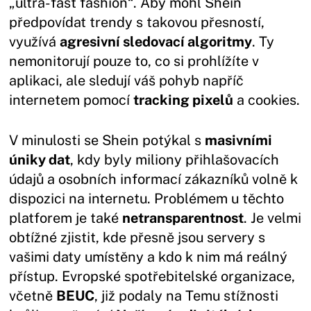
„ultra-fast fashion“. Aby mohl Shein
předpovídat trendy s takovou přesností,
využívá
agresivní sledovací algoritmy
. Ty
nemonitorují pouze to, co si prohlížíte v
aplikaci, ale sledují váš pohyb napříč
internetem pomocí
tracking pixelů
a cookies.
V minulosti se Shein potýkal s
masivními
úniky dat
, kdy byly miliony přihlašovacích
údajů a osobních informací zákazníků volně k
dispozici na internetu. Problémem u těchto
platforem je také
netransparentnost
. Je velmi
obtížné zjistit, kde přesně jsou servery s
vašimi daty umístěny a kdo k nim má reálný
přístup. Evropské spotřebitelské organizace,
včetně
BEUC
, již podaly na Temu stížnosti