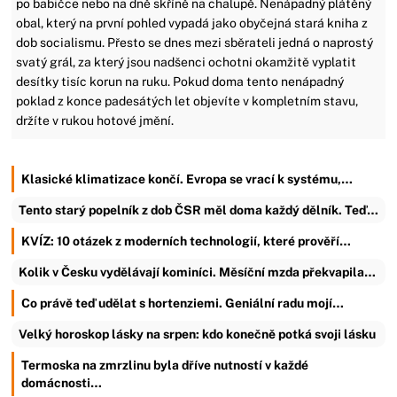
po babičce nebo na dně skříně na chalupě. Nenápadný plátěný
obal, který na první pohled vypadá jako obyčejná stará kniha z
dob socialismu. Přesto se dnes mezi sběrateli jedná o naprostý
svatý grál, za který jsou nadšenci ochotni okamžitě vyplatit
desítky tisíc korun na ruku. Pokud doma tento nenápadný
poklad z konce padesátých let objevíte v kompletním stavu,
držíte v rukou hotové jmění.
Klasické klimatizace končí. Evropa se vrací k systému,…
Tento starý popelník z dob ČSR měl doma každý dělník. Teď…
KVÍZ: 10 otázek z moderních technologií, které prověří…
Kolik v Česku vydělávají kominíci. Měsíční mzda překvapila…
Co právě teď udělat s hortenziemi. Geniální radu mojí…
Velký horoskop lásky na srpen: kdo konečně potká svoji lásku
Termoska na zmrzlinu byla dříve nutností v každé
domácnosti…