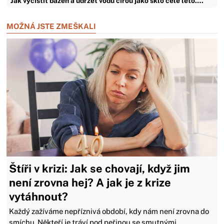
Jak vyčistit bazén a udržet vodu čirou jako sklo celé léto.…
MOŽNÁ JSTE ZMEŠKALI
Štíři v krizi: Jak se chovají, když jim
není zrovna hej? A jak je z krize
vytáhnout?
Každý zažíváme nepříznivá období, kdy nám není zrovna do
smíchu. Někteří je tráví pod peřinou se smutnými