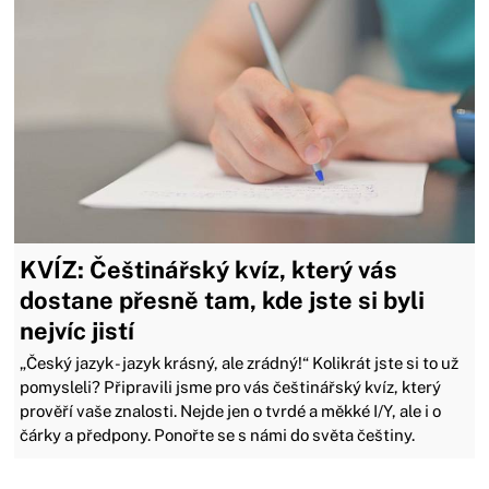
KVÍZ: Češtinářský kvíz, který vás
dostane přesně tam, kde jste si byli
nejvíc jistí
„Český jazyk - jazyk krásný, ale zrádný!“ Kolikrát jste si to už
pomysleli? Připravili jsme pro vás češtinářský kvíz, který
prověří vaše znalosti. Nejde jen o tvrdé a měkké I/Y, ale i o
čárky a předpony. Ponořte se s námi do světa češtiny.