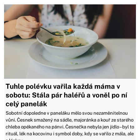
Tuhle polévku vařila každá máma v
sobotu: Stála pár haléřů a voněl po ní
celý panelák
Sobotní dopoledne v paneláku mělo svou nezaměnitelnou
vůni. Česnek smažený na sádle, majoránka a kouř ze starého
chleba opékaného na pánvi. Česnečka nebyla jen jídlo – byl to
rituál, lék na kocovinu i symbol doby, kdy se vařilo z mála, ale