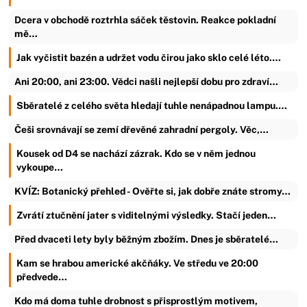
Dcera v obchodě roztrhla sáček těstovin. Reakce pokladní
mě…
Jak vyčistit bazén a udržet vodu čirou jako sklo celé léto.…
Ani 20:00, ani 23:00. Vědci našli nejlepší dobu pro zdraví…
Sběratelé z celého světa hledají tuhle nenápadnou lampu.…
Češi srovnávají se zemí dřevěné zahradní pergoly. Věc,…
Kousek od D4 se nachází zázrak. Kdo se v něm jednou
vykoupe…
KVÍZ: Botanický přehled - Ověřte si, jak dobře znáte stromy…
Zvrátí ztučnění jater s viditelnými výsledky. Stačí jeden…
Před dvaceti lety byly běžným zbožím. Dnes je sběratelé…
Kam se hrabou americké akčňáky. Ve středu ve 20:00
předvede…
Kdo má doma tuhle drobnost s přisprostlým motivem,