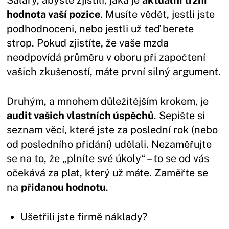
Salary, abyste zjistili, jaká je
aktuální tržní
hodnota vaší pozice
. Musíte vědět, jestli jste
podhodnoceni, nebo jestli už teď berete
strop. Pokud zjistíte, že vaše mzda
neodpovídá průměru v oboru při započtení
vašich zkušeností, máte první silný argument.
Druhým, a mnohem důležitějším krokem, je
audit vašich vlastních úspěchů
. Sepište si
seznam věcí, které jste za poslední rok (nebo
od posledního přidání) udělali. Nezaměřujte
se na to, že „plníte své úkoly“ – to se od vás
očekává za plat, který už máte. Zaměřte se
na
přidanou hodnotu
.
Ušetřili jste firmě náklady?