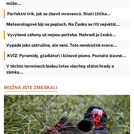
může…
Perfektní trik, jak se zbavit mravenců. Stačí lžička…
Meteorologové bijí na poplach. Na Česko se řítí největší…
Vyvýšené záhony už nejsou potřeba. Nahradí je česká…
Vypadá jako ostružina, ale není. Toto nenáročné ovoce…
KVÍZ: Pyramidy, gladiátoři i klínové písmo. Poznáte slavné…
V těchto termínech budou letos všechny státní hrady a
zámky…
MOŽNÁ JSTE ZMEŠKALI