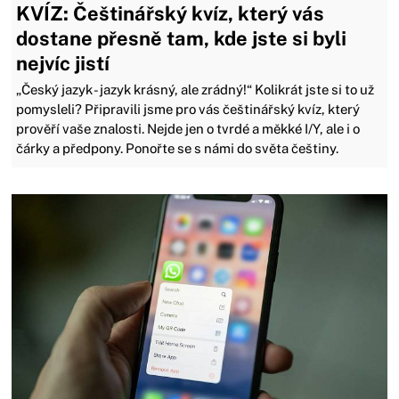
KVÍZ: Češtinářský kvíz, který vás
dostane přesně tam, kde jste si byli
nejvíc jistí
„Český jazyk - jazyk krásný, ale zrádný!“ Kolikrát jste si to už
pomysleli? Připravili jsme pro vás češtinářský kvíz, který
prověří vaše znalosti. Nejde jen o tvrdé a měkké I/Y, ale i o
čárky a předpony. Ponořte se s námi do světa češtiny.