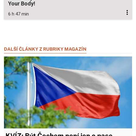
Your Body!
6 h 47 min
Zavřít reklamu
Zavřít reklamu
DALŠÍ ČLÁNKY Z RUBRIKY MAGAZÍN
KVÍZ: Být Čechem není jen o pase -