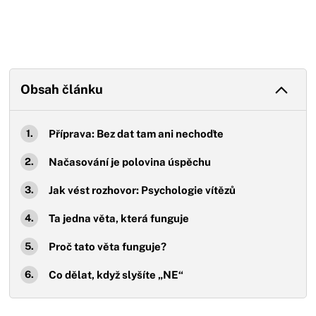
Obsah článku
Příprava: Bez dat tam ani nechoďte
Načasování je polovina úspěchu
Jak vést rozhovor: Psychologie vítězů
Ta jedna věta, která funguje
Proč tato věta funguje?
Co dělat, když slyšíte „NE“