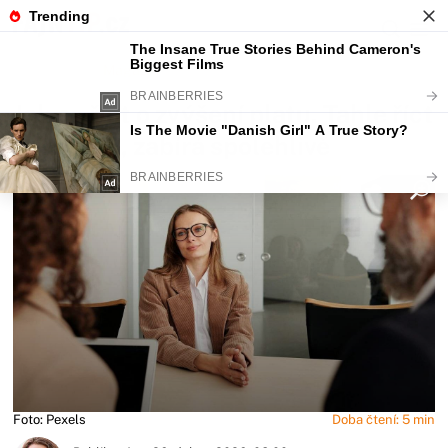
Fajntip.cz
Magazín
Jak se říct o zvýšení platu. Tahle říct
tuto větu, zabírá spolehlivě
Foto: Pexels
Doba čtení: 5 min