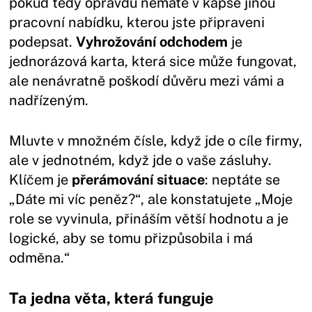
pokud tedy opravdu nemáte v kapse jinou
pracovní nabídku, kterou jste připraveni
podepsat.
Vyhrožování odchodem
je
jednorázová karta, která sice může fungovat,
ale nenávratně poškodí důvěru mezi vámi a
nadřízeným.
Mluvte v množném čísle, když jde o cíle firmy,
ale v jednotném, když jde o vaše zásluhy.
Klíčem je
přerámování situace
: neptáte se
„Dáte mi víc peněz?“, ale konstatujete „Moje
role se vyvinula, přináším větší hodnotu a je
logické, aby se tomu přizpůsobila i má
odměna.“
Ta jedna věta, která funguje