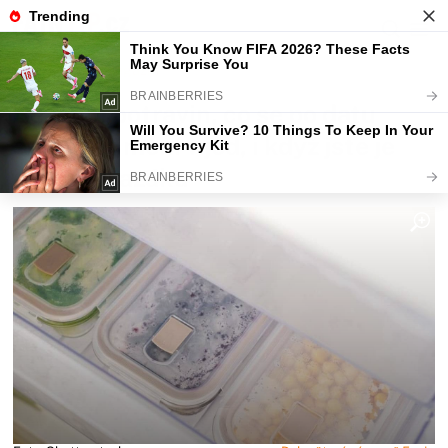
Fajntip.cz
Magazín
Seznam potravin, co se po datu
spotřeby mění v jed, i když jste je
měli v mrazáku