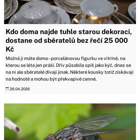
Kdo doma najde tuhle starou dekoraci,
dostane od sběratelů bez řečí 25 000
Kč
Možná ji máte doma – porcelánovou figurku ve vitríně, na
kterou se léta jen práší. Dřív působila spíš jako kýč, dnes se
na ni ale sběratelé dívají jinak. Některé kousky totiž získávají
na hodnotě a mohou být překvapivě cenné.
28.04.2026