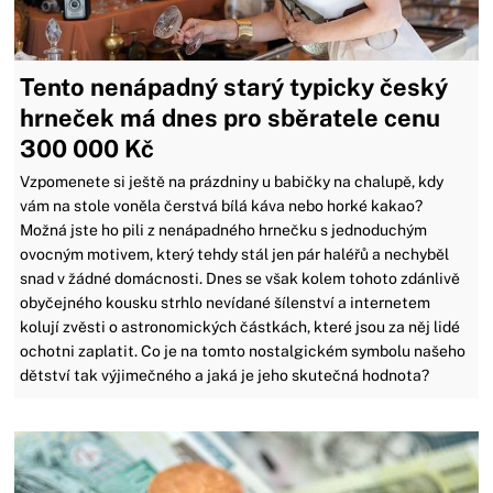
Tento nenápadný starý typicky český
hrneček má dnes pro sběratele cenu
300 000 Kč
Vzpomenete si ještě na prázdniny u babičky na chalupě, kdy
vám na stole voněla čerstvá bílá káva nebo horké kakao?
Možná jste ho pili z nenápadného hrnečku s jednoduchým
ovocným motivem, který tehdy stál jen pár haléřů a nechyběl
snad v žádné domácnosti. Dnes se však kolem tohoto zdánlivě
obyčejného kousku strhlo nevídané šílenství a internetem
kolují zvěsti o astronomických částkách, které jsou za něj lidé
ochotni zaplatit. Co je na tomto nostalgickém symbolu našeho
dětství tak výjimečného a jaká je jeho skutečná hodnota?