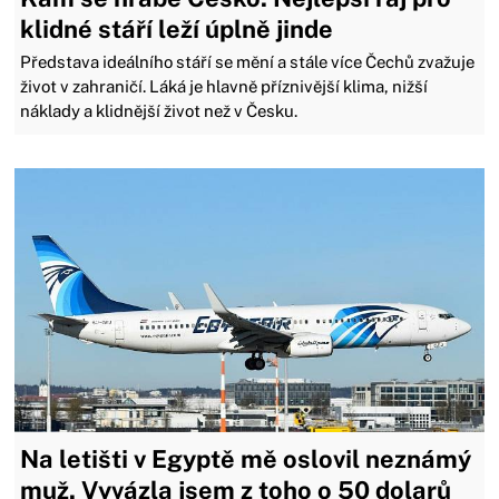
klidné stáří leží úplně jinde
Představa ideálního stáří se mění a stále více Čechů zvažuje
život v zahraničí. Láká je hlavně příznivější klima, nižší
náklady a klidnější život než v Česku.
Na letišti v Egyptě mě oslovil neznámý
muž. Vyvázla jsem z toho o 50 dolarů