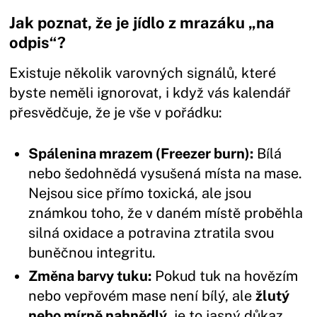
Jak poznat, že je jídlo z mrazáku „na
odpis“?
Existuje několik varovných signálů, které
byste neměli ignorovat, i když vás kalendář
přesvědčuje, že je vše v pořádku:
Spálenina mrazem (Freezer burn):
Bílá
nebo šedohnědá vysušená místa na mase.
Nejsou sice přímo toxická, ale jsou
známkou toho, že v daném místě proběhla
silná oxidace a potravina ztratila svou
buněčnou integritu.
Změna barvy tuku:
Pokud tuk na hovězím
nebo vepřovém mase není bílý, ale
žlutý
nebo mírně nahnědlý
, je to jasný důkaz