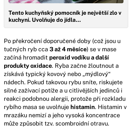
Tento kuchyňský pomocník je největší zlo v
kuchyni. Uvolňuje do jídla…
Po překročení doporučené doby (což jsou u
tučných ryb cca
3 až 4 měsíce
) se v mase
začíná hromadit
peroxid vodíku a další
produkty oxidace
. Ryba začne žloutnout a
získává typický kovový nebo „mýdlový“
nádech. Pokud takovou rybu sníte, riskujete
silné zažívací potíže a u citlivějších jedinců i
reakci podobnou alergii, protože při rozkladu
rybího masa se uvolňuje
histamin
. Histamin v
mrazáku nemizí a jeho vysoká koncentrace
může způsobit tzv. scombroidní otravu.