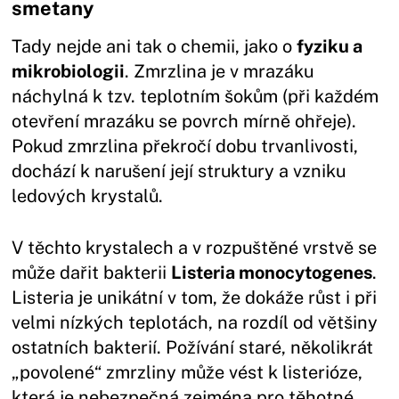
smetany
Tady nejde ani tak o chemii, jako o
fyziku a
mikrobiologii
. Zmrzlina je v mrazáku
náchylná k tzv. teplotním šokům (při každém
otevření mrazáku se povrch mírně ohřeje).
Pokud zmrzlina překročí dobu trvanlivosti,
dochází k narušení její struktury a vzniku
ledových krystalů.
V těchto krystalech a v rozpuštěné vrstvě se
může dařit bakterii
Listeria monocytogenes
.
Listeria je unikátní v tom, že dokáže růst i při
velmi nízkých teplotách, na rozdíl od většiny
ostatních bakterií. Požívání staré, několikrát
„povolené“ zmrzliny může vést k listerióze,
která je nebezpečná zejména pro těhotné