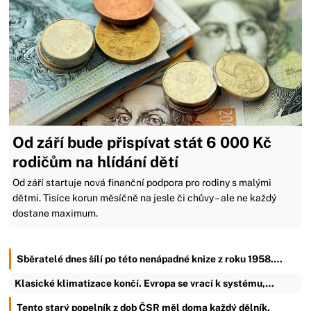
Od září bude přispívat stát 6 000 Kč
rodičům na hlídání dětí
Od září startuje nová finanční podpora pro rodiny s malými
dětmi. Tisíce korun měsíčně na jesle či chůvy – ale ne každý
dostane maximum.
Sběratelé dnes šílí po této nenápadné knize z roku 1958.…
Klasické klimatizace končí. Evropa se vrací k systému,…
Tento starý popelník z dob ČSR měl doma každý dělník.