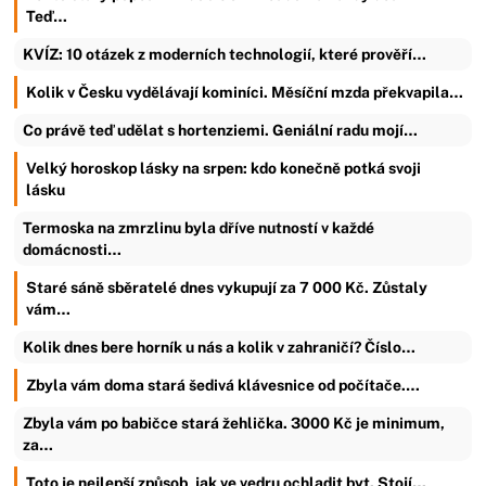
Teď…
KVÍZ: 10 otázek z moderních technologií, které prověří…
Kolik v Česku vydělávají kominíci. Měsíční mzda překvapila…
Co právě teď udělat s hortenziemi. Geniální radu mojí…
Velký horoskop lásky na srpen: kdo konečně potká svoji
lásku
Termoska na zmrzlinu byla dříve nutností v každé
domácnosti…
Staré sáně sběratelé dnes vykupují za 7 000 Kč. Zůstaly
vám…
Kolik dnes bere horník u nás a kolik v zahraničí? Číslo…
Zbyla vám doma stará šedivá klávesnice od počítače.…
Zbyla vám po babičce stará žehlička. 3000 Kč je minimum,
za…
Toto je nejlepší způsob, jak ve vedru ochladit byt. Stojí…