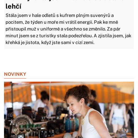
lehčí
Stála jsem v hale odletů s kufrem plným suvenýrů a
pocitem, že týden u moře mi vrátil energii. Pak ke mně
přistoupil muž v uniformě a všechno se změnilo. Za pár
minut jsem se z turistky stala podezřelou. A zjistila jsem, jak
křehká je jistota, když jste sami v cizí zemi.
Zavřít reklamu
NOVINKY