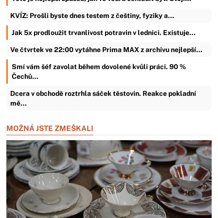
KVÍZ: Prošli byste dnes testem z češtiny, fyziky a…
Jak 5x prodloužit trvanlivost potravin v lednici. Existuje…
Ve čtvrtek ve 22:00 vytáhne Prima MAX z archivu nejlepší…
Smí vám šéf zavolat během dovolené kvůli práci. 90 %
Čechů…
Dcera v obchodě roztrhla sáček těstovin. Reakce pokladní
mě…
MOŽNÁ JSTE ZMEŠKALI