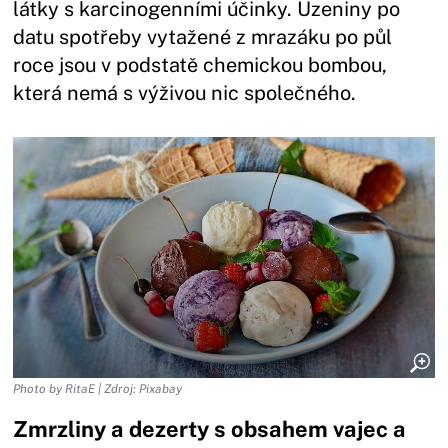
látky s karcinogenními účinky. Uzeniny po
datu spotřeby vytažené z mrazáku po půl
roce jsou v podstatě chemickou bombou,
která nemá s výživou nic společného.
Photo by RitaE | Zdroj: Pixabay
Zmrzliny a dezerty s obsahem vajec a