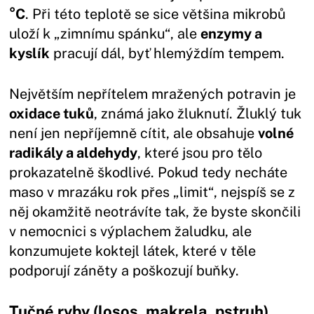
°C
. Při této teplotě se sice většina mikrobů
uloží k „zimnímu spánku“, ale
enzymy a
kyslík
pracují dál, byť hlemýždím tempem.
Největším nepřítelem mražených potravin je
oxidace tuků
, známá jako žluknutí. Žluklý tuk
není jen nepříjemně cítit, ale obsahuje
volné
radikály a aldehydy
, které jsou pro tělo
prokazatelně škodlivé. Pokud tedy necháte
maso v mrazáku rok přes „limit“, nejspíš se z
něj okamžitě neotrávíte tak, že byste skončili
v nemocnici s výplachem žaludku, ale
konzumujete koktejl látek, které v těle
podporují záněty a poškozují buňky.
Tučné ryby (losos, makrela, pstruh)