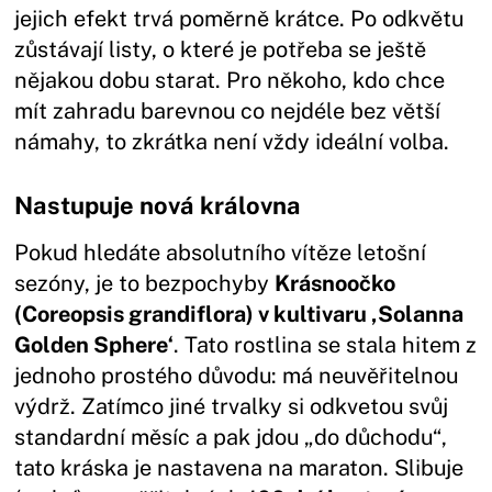
jejich efekt trvá poměrně krátce. Po odkvětu
zůstávají listy, o které je potřeba se ještě
nějakou dobu starat. Pro někoho, kdo chce
mít zahradu barevnou co nejdéle bez větší
námahy, to zkrátka není vždy ideální volba.
Nastupuje nová královna
Pokud hledáte absolutního vítěze letošní
sezóny, je to bezpochyby
Krásnoočko
(Coreopsis grandiflora) v kultivaru ‚Solanna
Golden Sphere‘
. Tato rostlina se stala hitem z
jednoho prostého důvodu: má neuvěřitelnou
výdrž. Zatímco jiné trvalky si odkvetou svůj
standardní měsíc a pak jdou „do důchodu“,
tato kráska je nastavena na maraton. Slibuje