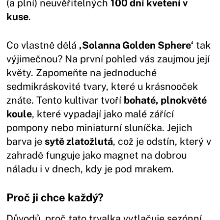
(a plní) neuvěřitelných
100 dní kvetení v
kuse
.
Co vlastně dělá
‚Solanna Golden Sphere‘
tak
výjimečnou? Na první pohled vás zaujmou její
květy. Zapomeňte na jednoduché
sedmikráskovité tvary, které u krásnooček
znáte. Tento kultivar tvoří
bohaté, plnokvěté
koule
, které vypadají jako malé zářící
pompony nebo miniaturní sluníčka. Jejich
barva je
sytě zlatožlutá
, což je odstín, který v
zahradě funguje jako magnet na dobrou
náladu i v dnech, kdy je pod mrakem.
Proč ji chce každý?
Důvodů, proč tato trvalka vytlačuje sezónní