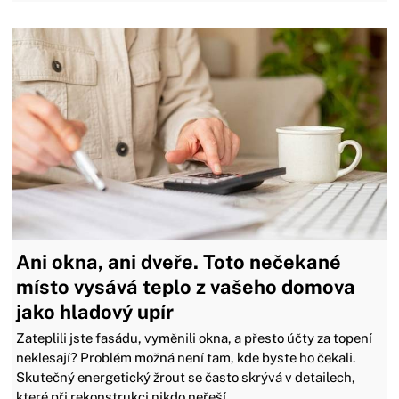
Ani okna, ani dveře. Toto nečekané
místo vysává teplo z vašeho domova
jako hladový upír
Zateplili jste fasádu, vyměnili okna, a přesto účty za topení
neklesají? Problém možná není tam, kde byste ho čekali.
Skutečný energetický žrout se často skrývá v detailech,
které při rekonstrukci nikdo neřeší.