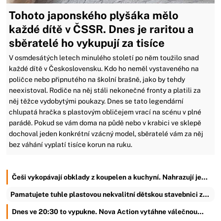
Tohoto japonského plyšáka mělo
každé dítě v ČSSR. Dnes je raritou a
sběratelé ho vykupují za tisíce
V osmdesátých letech minulého století po něm toužilo snad
každé dítě v Československu. Kdo ho neměl vystaveného na
poličce nebo připnutého na školní brašně, jako by tehdy
neexistoval. Rodiče na něj stáli nekonečné fronty a platili za
něj těžce vydobytými poukazy. Dnes se tato legendární
chlupatá hračka s plastovým obličejem vrací na scénu v plné
parádě. Pokud se vám doma na půdě nebo v krabici ve sklepě
dochoval jeden konkrétní vzácný model, sběratelé vám za něj
bez váhání vyplatí tisíce korun na ruku.
Češi vykopávají obklady z koupelen a kuchyní. Nahrazují je…
Pamatujete tuhle plastovou nekvalitní dětskou stavebnici z…
Dnes ve 20:30 to vypukne. Nova Action vytáhne válečnou…