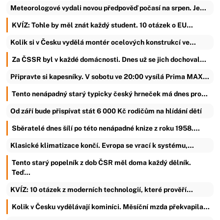
Meteorologové vydali novou předpověď počasí na srpen. Je…
KVÍZ: Tohle by měl znát každý student. 10 otázek o EU…
Kolik si v Česku vydělá montér ocelových konstrukcí ve…
Za ČSSR byl v každé domácnosti. Dnes už se jich dochoval…
Připravte si kapesníky. V sobotu ve 20:00 vysílá Prima MAX…
Tento nenápadný starý typicky český hrneček má dnes pro…
Od září bude přispívat stát 6 000 Kč rodičům na hlídání dětí
Sběratelé dnes šílí po této nenápadné knize z roku 1958.…
Klasické klimatizace končí. Evropa se vrací k systému,…
Tento starý popelník z dob ČSR měl doma každý dělník.
Teď…
KVÍZ: 10 otázek z moderních technologií, které prověří…
Kolik v Česku vydělávají kominíci. Měsíční mzda překvapila…