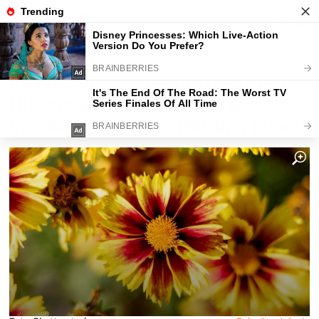
Fajntip.cz
Bydlení
Po tulipánech letos neštěkne pes.
Hitem zahrad v roce 2026 je
kráska, která kvete 100 dní v kuse