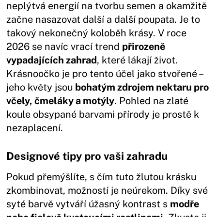
neplýtvá energií na tvorbu semen a okamžitě
začne nasazovat další a další poupata. Je to
takový nekonečný koloběh krásy. V roce
2026 se navíc vrací trend
přirozeně
vypadajících zahrad
, které lákají život.
Krásnoočko je pro tento účel jako stvořené –
jeho květy jsou
bohatým zdrojem nektaru pro
včely, čmeláky a motýly
. Pohled na zlaté
koule obsypané barvami přírody je prostě k
nezaplacení.
Designové tipy pro vaši zahradu
Pokud přemýšlíte, s čím tuto žlutou krásku
zkombinovat, možností je neúrekom. Díky své
syté barvě vytváří úžasný kontrast s
modře