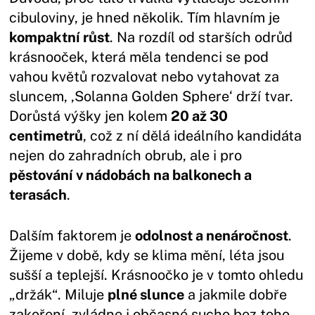
cibuloviny, je hned několik. Tím hlavním je
kompaktní růst
. Na rozdíl od starších odrůd
krásnooček, která měla tendenci se pod
vahou květů rozvalovat nebo vytahovat za
sluncem, ‚Solanna Golden Sphere‘ drží tvar.
Dorůstá výšky jen kolem
20 až 30
centimetrů
, což z ní dělá ideálního kandidáta
nejen do zahradních obrub, ale i pro
pěstování v nádobách na balkonech a
terasách
.
Dalším faktorem je
odolnost a nenáročnost
.
Žijeme v době, kdy se klima mění, léta jsou
sušší a teplejší. Krásnoočko je v tomto ohledu
„držák“. Miluje
plné slunce
a jakmile dobře
zakoření, zvládne i občasné sucho bez toho,