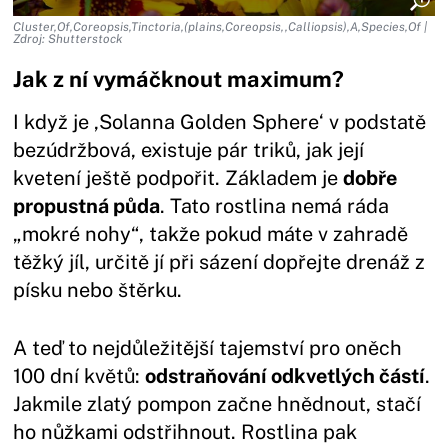
Cluster,Of,Coreopsis,Tinctoria,(plains,Coreopsis,,Calliopsis),A,Species,Of |
Zdroj: Shutterstock
Jak z ní vymáčknout maximum?
I když je ‚Solanna Golden Sphere‘ v podstatě
bezúdržbová, existuje pár triků, jak její
kvetení ještě podpořit. Základem je
dobře
propustná půda
. Tato rostlina nemá ráda
„mokré nohy“, takže pokud máte v zahradě
těžký jíl, určitě jí při sázení dopřejte drenáž z
písku nebo štěrku.
A teď to nejdůležitější tajemství pro oněch
100 dní květů:
odstraňování odkvetlých částí
.
Jakmile zlatý pompon začne hnědnout, stačí
ho nůžkami odstřihnout. Rostlina pak