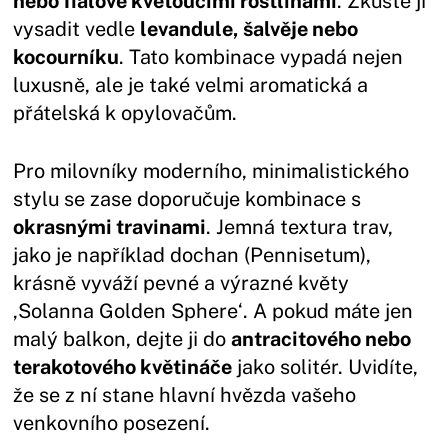
nebo fialově kvetoucími rostlinami
. Zkuste ji
vysadit vedle
levandule, šalvěje nebo
kocourníku
. Tato kombinace vypadá nejen
luxusně, ale je také velmi aromatická a
přátelská k opylovačům.
Pro milovníky moderního, minimalistického
stylu se zase doporučuje kombinace s
okrasnými travinami
. Jemná textura trav,
jako je například dochan (Pennisetum),
krásně vyváží pevné a výrazné květy
‚Solanna Golden Sphere‘. A pokud máte jen
malý balkon, dejte ji do
antracitového nebo
terakotového květináče
jako solitér. Uvidíte,
že se z ní stane hlavní hvězda vašeho
venkovního posezení.