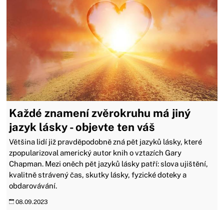
Každé znamení zvěrokruhu má jiný
jazyk lásky - objevte ten váš
Většina lidí již pravděpodobně zná pět jazyků lásky, které
zpopularizoval americký autor knih o vztazích Gary
Chapman. Mezi oněch pět jazyků lásky patří: slova ujištění,
kvalitně strávený čas, skutky lásky, fyzické doteky a
obdarovávání.
08.09.2023