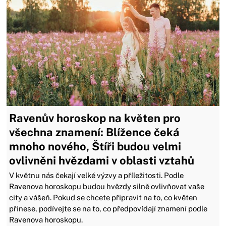
Ravenův horoskop na květen pro
všechna znamení: Blížence čeká
mnoho nového, Štíři budou velmi
ovlivněni hvězdami v oblasti vztahů
V květnu nás čekají velké výzvy a příležitosti. Podle
Ravenova horoskopu budou hvězdy silně ovlivňovat vaše
city a vášeň. Pokud se chcete připravit na to, co květen
přinese, podívejte se na to, co předpovídají znamení podle
Ravenova horoskopu.