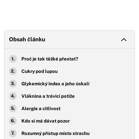
Obsah článku
Proč je tak těžké přestat?
Cukry pod lupou
Glykemický index a jeho úskalí
Vláknina a trávicí potíže
Alergie a citlivost
Kdo si má dávat pozor
Rozumný přístup místo strachu