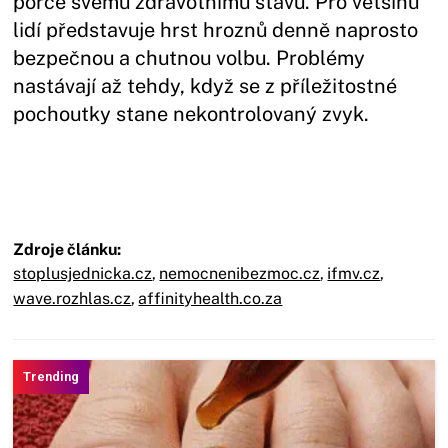
porce svému zdravotnímu stavu. Pro většinu
lidí představuje hrst hroznů denně naprosto
bezpečnou a chutnou volbu. Problémy
nastávají až tehdy, když se z příležitostné
pochoutky stane nekontrolovaný zvyk.
Zdroje článku:
stoplusjednicka.cz
,
nemocnenibezmoc.cz
,
ifmv.cz
,
wave.rozhlas.cz
,
affinityhealth.co.za