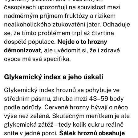
časopisech upozorňují na souvislost mezi
nadměrným příjmem fruktózy a rizikem
nealkoholického ztukovatění jater. Odhaduje
se, že tímto problémem trpí až čtvrtina
dospělé populace.
Nejde o to hrozny
démonizovat
, ale uvědomit si, že i zdravé
ovoce má svá specifika.
Glykemický index a jeho úskalí
Glykemický index hroznů se pohybuje ve
středním pásmu, zhruba mezi 43–59 body
podle odrůdy. Červené hrozny bývají o něco
výše než zelené. Skutečným měřítkem je ale
glykemická zátěž – tedy kolik cukru reálně
sníte v jedné porci.
Šálek hroznů obsahuje