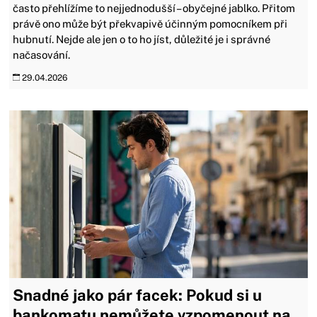
často přehlížíme to nejjednodušší – obyčejné jablko. Přitom
právě ono může být překvapivě účinným pomocníkem při
hubnutí. Nejde ale jen o to ho jíst, důležité je i správné
načasování.
29.04.2026
Snadné jako pár facek: Pokud si u
bankomatu nemůžete vzpomenout na