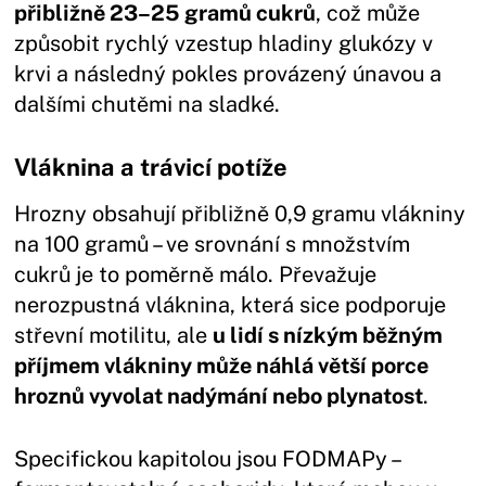
přibližně 23–25 gramů cukrů
, což může
způsobit rychlý vzestup hladiny glukózy v
krvi a následný pokles provázený únavou a
dalšími chutěmi na sladké.
Vláknina a trávicí potíže
Hrozny obsahují přibližně 0,9 gramu vlákniny
na 100 gramů – ve srovnání s množstvím
cukrů je to poměrně málo. Převažuje
nerozpustná vláknina, která sice podporuje
střevní motilitu, ale
u lidí s nízkým běžným
příjmem vlákniny může náhlá větší porce
hroznů vyvolat nadýmání nebo plynatost
.
Specifickou kapitolou jsou FODMAPy –