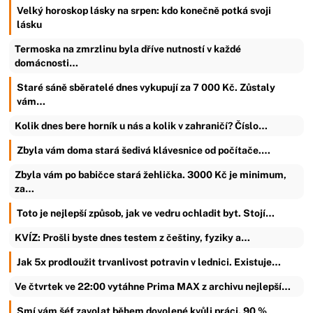
Velký horoskop lásky na srpen: kdo konečně potká svoji
lásku
Termoska na zmrzlinu byla dříve nutností v každé
domácnosti…
Staré sáně sběratelé dnes vykupují za 7 000 Kč. Zůstaly
vám…
Kolik dnes bere horník u nás a kolik v zahraničí? Číslo…
Zbyla vám doma stará šedivá klávesnice od počítače.…
Zbyla vám po babičce stará žehlička. 3000 Kč je minimum,
za…
Toto je nejlepší způsob, jak ve vedru ochladit byt. Stojí…
KVÍZ: Prošli byste dnes testem z češtiny, fyziky a…
Jak 5x prodloužit trvanlivost potravin v lednici. Existuje…
Ve čtvrtek ve 22:00 vytáhne Prima MAX z archivu nejlepší…
Smí vám šéf zavolat během dovolené kvůli práci. 90 %