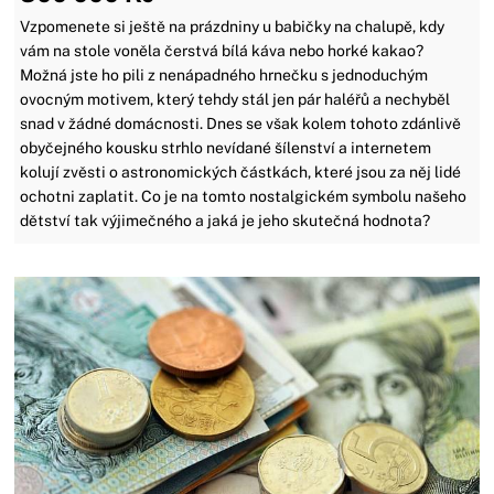
Vzpomenete si ještě na prázdniny u babičky na chalupě, kdy
vám na stole voněla čerstvá bílá káva nebo horké kakao?
Možná jste ho pili z nenápadného hrnečku s jednoduchým
ovocným motivem, který tehdy stál jen pár haléřů a nechyběl
snad v žádné domácnosti. Dnes se však kolem tohoto zdánlivě
obyčejného kousku strhlo nevídané šílenství a internetem
kolují zvěsti o astronomických částkách, které jsou za něj lidé
ochotni zaplatit. Co je na tomto nostalgickém symbolu našeho
dětství tak výjimečného a jaká je jeho skutečná hodnota?