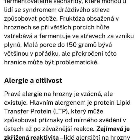
fermentovatelné sacharidy, které mohou u
lidí se syndromem dráždivého střeva
způsobovat potíže. Fruktóza obsažená v
hroznech se při větších porcích hůře
vstřebává a fermentuje ve střevech za vzniku
plynů. Malá porce do 150 gramů bývá
většinou v pořádku, ale překročení této
hranice může být problematické.
Alergie a citlivost
Pravá alergie na hrozny je vzácná, ale
existuje. Hlavním alergenem je protein Lipid
Transfer Protein (LTP), který může
způsobovat příznaky od mírného svědění v
ústech až po závažnější reakce.
Zajímavá je
zkřížená reaktivita
– lidé alergičtí na hrozny