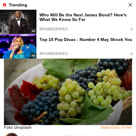
Fajntip.cz
Zdraví a vztahy
Po kterém ovoci se nejvíc tloustne?
Češi to netuší a cpou se jím na kila
Foto: Unsplash
Doba čtení: 4 min