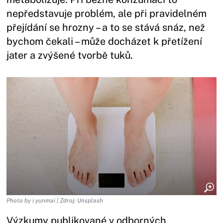
nepředstavuje problém, ale při pravidelném
přejídání se hrozny – a to se stává snáz, než
bychom čekali – může docházet k přetížení
jater a zvýšené tvorbě tuků.
Photo by i yunmai | Zdroj: Unsplash
Výzkumy publikované v odborných