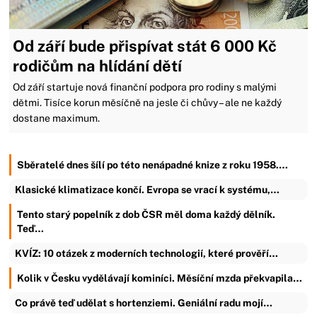
Od září bude přispívat stát 6 000 Kč
rodičům na hlídání dětí
Od září startuje nová finanční podpora pro rodiny s malými
dětmi. Tisíce korun měsíčně na jesle či chůvy – ale ne každý
dostane maximum.
Sběratelé dnes šílí po této nenápadné knize z roku 1958.…
Klasické klimatizace končí. Evropa se vrací k systému,…
Tento starý popelník z dob ČSR měl doma každý dělník.
Teď…
KVÍZ: 10 otázek z moderních technologií, které prověří…
Kolik v Česku vydělávají kominíci. Měsíční mzda překvapila…
Co právě teď udělat s hortenziemi. Geniální radu mojí…