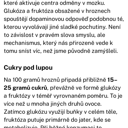
které aktivuje centra odměny v mozku.
Glukóza a fruktóza obsažené v hroznech
spouštějí dopaminovou odpověď podobnou té,
kterou vyvolávají jiné sladké pochutiny. Není
to závislost v pravém slova smyslu, ale
mechanismus, který nás přirozeně vede k
tomu sníst víc, než jsme původně zamýšleli.
Cukry pod lupou
Na 100 gramů hroznů připadá přibližně
15–
25 gramů cukrů
, převážně ve formě glukózy
a fruktózy v téměř vyrovnaném poměru. To je
více než u mnoha jiných druhů ovoce.
Zatímco glukózu využijí buňky v celém těle,
fruktóza putuje primárně do jater, kde se
metabolizuje. Při běžné konzumaci to