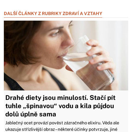
Zavřít reklamu
DALŠÍ ČLÁNKY Z RUBRIKY ZDRAVÍ A VZTAHY
Drahé diety jsou minulostí. Stačí pít
tuhle „špinavou“ vodu a kila půjdou
dolů úplně sama
Jablečný ocet provází pověst zázračného elixíru. Věda ale
ukazuje střízlivější obraz – některé účinky potvrzuje, jiné