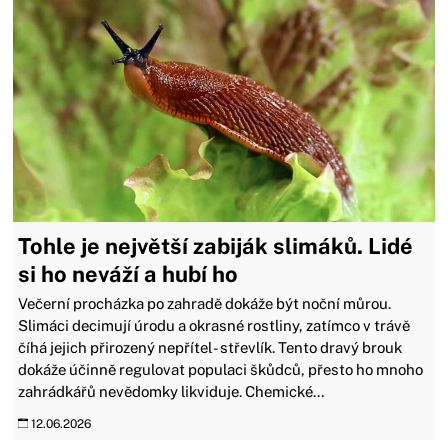
Tohle je největší zabiják slimáků. Lidé
si ho neváží a hubí ho
Večerní procházka po zahradě dokáže být noční můrou.
Slimáci decimují úrodu a okrasné rostliny, zatímco v trávě
číhá jejich přirozený nepřítel - střevlík. Tento dravý brouk
dokáže účinně regulovat populaci škůdců, přesto ho mnoho
zahrádkářů nevědomky likviduje. Chemické...
12.06.2026