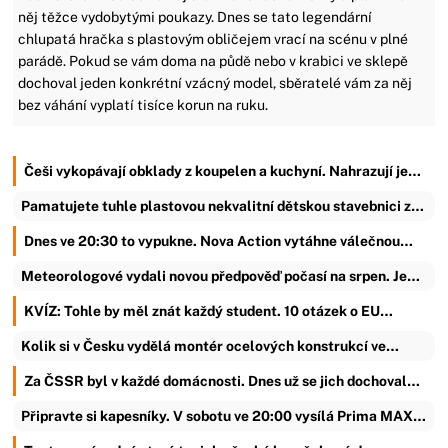
něj těžce vydobytými poukazy. Dnes se tato legendární
chlupatá hračka s plastovým obličejem vrací na scénu v plné
parádě. Pokud se vám doma na půdě nebo v krabici ve sklepě
dochoval jeden konkrétní vzácný model, sběratelé vám za něj
bez váhání vyplatí tisíce korun na ruku.
Češi vykopávají obklady z koupelen a kuchyní. Nahrazují je…
Pamatujete tuhle plastovou nekvalitní dětskou stavebnici z…
Dnes ve 20:30 to vypukne. Nova Action vytáhne válečnou…
Meteorologové vydali novou předpověď počasí na srpen. Je…
KVÍZ: Tohle by měl znát každý student. 10 otázek o EU…
Kolik si v Česku vydělá montér ocelových konstrukcí ve…
Za ČSSR byl v každé domácnosti. Dnes už se jich dochoval…
Připravte si kapesníky. V sobotu ve 20:00 vysílá Prima MAX…