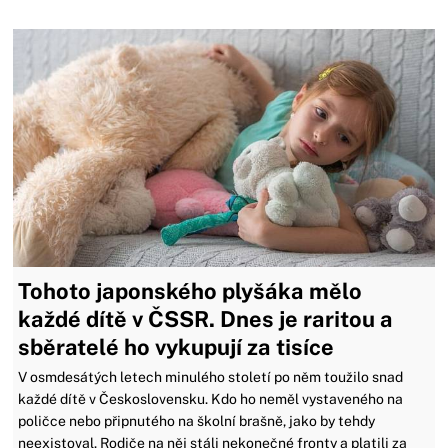
Tohoto japonského plyšáka mělo
každé dítě v ČSSR. Dnes je raritou a
sběratelé ho vykupují za tisíce
V osmdesátých letech minulého století po něm toužilo snad
každé dítě v Československu. Kdo ho neměl vystaveného na
poličce nebo připnutého na školní brašně, jako by tehdy
neexistoval. Rodiče na něj stáli nekonečné fronty a platili za