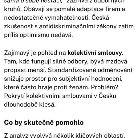
sama o sobě nestačí,“
zaznívá z odborných
kruhů. Obávají se pomalé adaptace firem a
nedostatečné vymahatelnosti. Česká
zkušenost s antidiskriminačními zákony zatím
příliš optimismu nedává.
Zajímavý je pohled na
kolektivní smlouvy
.
Tam, kde fungují silné odbory, bývá mzdová
propast menší. Standardizované odměňování
snižuje prostor pro subjektivní hodnocení,
které často hraje proti ženám. Problém?
Pokrytí kolektivními smlouvami v Česku
dlouhodobě klesá.
Co by skutečně pomohlo
Z analýz vyplývá několik klíčových oblastí,