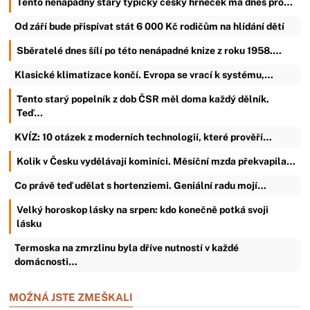
Tento nenápadný starý typicky český hrneček má dnes pro…
Od září bude přispívat stát 6 000 Kč rodičům na hlídání dětí
Sběratelé dnes šílí po této nenápadné knize z roku 1958.…
Klasické klimatizace končí. Evropa se vrací k systému,…
Tento starý popelník z dob ČSR měl doma každý dělník.
Teď…
KVÍZ: 10 otázek z moderních technologií, které prověří…
Kolik v Česku vydělávají kominíci. Měsíční mzda překvapila…
Co právě teď udělat s hortenziemi. Geniální radu mojí…
Velký horoskop lásky na srpen: kdo konečně potká svoji
lásku
Termoska na zmrzlinu byla dříve nutností v každé
domácnosti…
MOŽNÁ JSTE ZMEŠKALI