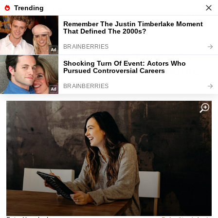
Fajntip.cz
Magazín
O kolik berou v Česku méně ženy
než muži? Číslo zarazilo i samotné
odborníky