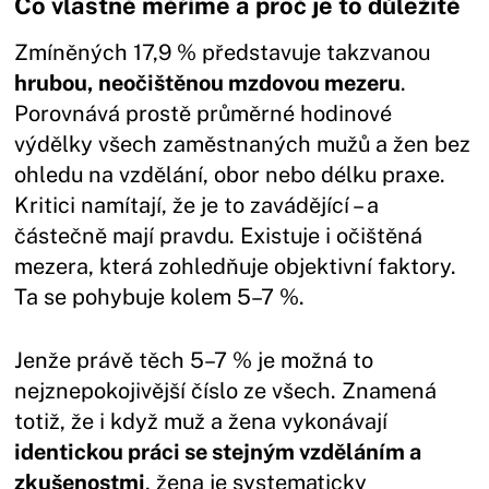
Co vlastně měříme a proč je to důležité
Zmíněných 17,9 % představuje takzvanou
hrubou, neočištěnou mzdovou mezeru
.
Porovnává prostě průměrné hodinové
výdělky všech zaměstnaných mužů a žen bez
ohledu na vzdělání, obor nebo délku praxe.
Kritici namítají, že je to zavádějící – a
částečně mají pravdu. Existuje i očištěná
mezera, která zohledňuje objektivní faktory.
Ta se pohybuje kolem 5–7 %.
Jenže právě těch 5–7 % je možná to
nejznepokojivější číslo ze všech. Znamená
totiž, že i když muž a žena vykonávají
identickou práci se stejným vzděláním a
zkušenostmi
, žena je systematicky