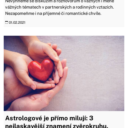
Nevyhneme se diskuzím a rozhovorům o vážných i méně
vážných tématech v partnerských a rodinných vztazích.
Nezapomeňme i na příjemné či romantické chvíle.
01.02.2021
Astrologové je přímo milují: 3
nejlaskavější znamení zvěrokruhu.