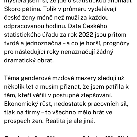
myslela jsem si, že jde o statistickou anomálii.
Skoro pětina. Tolik v průměru vydělávají
české ženy méně než muži za každou
odpracovanou hodinu. Data Českého
statistického úřadu za rok 2022 jsou přitom
tvrdá a jednoznačná – a co je horší, prognózy
pro následující roky nenaznačují žádný
dramatický obrat.
Téma genderové mzdové mezery sleduji už
několik let a musím přiznat, že jsem patřila k
těm, kteří věřili v postupné zlepšování.
Ekonomický růst, nedostatek pracovních sil,
tlak na firmy – to všechno mělo hrát ve
prospěch žen. Realita je ale jiná.