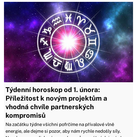
Týdenní horoskop od 1. února:
Příležitost k novým projektům a
vhodná chvíle partnerských
kompromisů
Na začátku týdne všichni pofrčíme na přívalové vlně
energie, ale dejme si pozor, aby nám rychle nedošly síly.