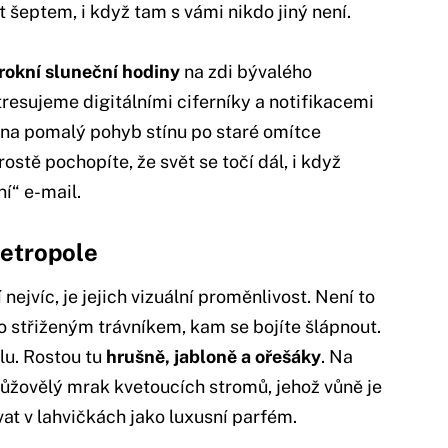
t šeptem, i když tam s vámi nikdo jiný není.
rokní sluneční hodiny
na zdi bývalého
stresujeme digitálními ciferníky a notifikacemi
 na pomalý pohyb stínu po staré omítce
ostě pochopíte, že svět se točí dál, i když
í“ e-mail.
etropole
ejvíc, je jejich vizuální proměnlivost. Není to
ko střiženým trávníkem, kam se bojíte šlápnout.
lu. Rostou tu
hrušně, jabloně a ořešáky
. Na
růžovělý mrak kvetoucích stromů, jehož vůně je
at v lahvičkách jako luxusní parfém.