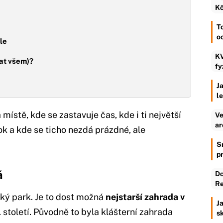
Kč
To
o
le
KV
kat všem)?
fy
Ja
l
a místě, kde se zastavuje čas, kde i ti největší
Ve
ar
 a kde se ticho nezdá prázdné, ale
S
p
á
Dc
Re
aký park. Je to dost možná
nejstarší zahrada v
Ja
3. století. Původně to byla klášterní zahrada
s