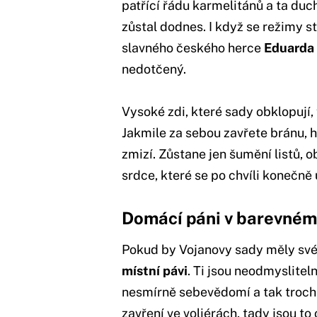
patřící řádu karmelitánů a ta duc
zůstal dodnes. I když se režimy 
slavného českého herce
Eduarda
nedotčený.
Vysoké zdi, které sady obklopují,
Jakmile za sebou zavřete bránu, h
zmizí. Zůstane jen šumění listů, 
srdce, které se po chvíli konečně
Domácí páni v barevném
Pokud by Vojanovy sady měly své o
místní pávi
. Ti jsou neodmyslitel
nesmírně sebevědomí a tak trochu
zavření ve voliérách, tady jsou to 