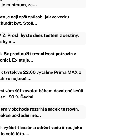
 je minimum, za…
to je nejlepší způsob, jak ve vedru
chladit byt. Stojí…
ÍZ: Prošli byste dnes testem z češtiny,
ziky a…
k 5x prodloužit trvanlivost potravin v
ednici. Existuje…
 čtvrtek ve 22:00 vytáhne Prima MAX z
chivu nejlepší…
mí vám šéf zavolat během dovolené kvůli
ráci. 90 % Čechů…
era v obchodě roztrhla sáček těstovin.
akce pokladní mě…
k vyčistit bazén a udržet vodu čirou jako
klo celé léto.…