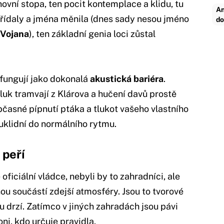
hovní stopa, ten pocit kontemplace a klidu, tu
An
střídaly a jména měnila (dnes sady nesou jméno
do
 Vojana
), ten základní genia loci zůstal
 fungují jako dokonalá
akustická bariéra
.
luk tramvají z Klárova a hučení davů prostě
občasné pípnutí ptáka a tlukot vašeho vlastního
 uklidní do normálního rytmu.
 peří
ficiální vládce, nebyli by to zahradníci, ale
nou součástí zdejší atmosféry. Jsou to tvorové
 drzí. Zatímco v jiných zahradách jsou pávi
oni, kdo určuje pravidla.