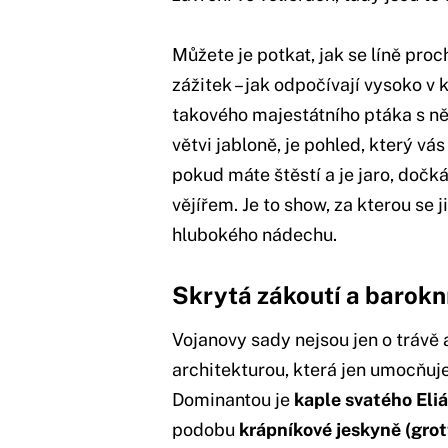
Můžete je potkat, jak se líně proc
zážitek – jak odpočívají vysoko v
takového majestátního ptáka s n
větvi jabloně, je pohled, který vá
pokud máte štěstí a je jaro, dočk
vějířem. Je to show, za kterou se 
hlubokého nádechu.
Skrytá zákoutí a barokn
Vojanovy sady nejsou jen o trávě
architekturou, která jen umocňuje 
Dominantou je
kaple svatého Eli
podobu
krápníkové jeskyně (grot