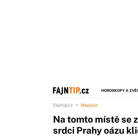
HOROSKOPY A ZVĚ
Fajntip.cz
Magazín
Na tomto místě se z
srdci Prahy oázu kl