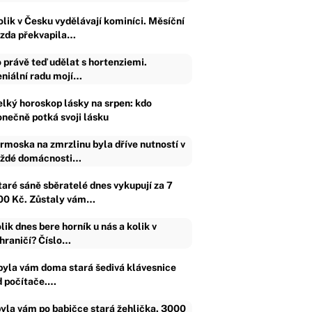
olik v Česku vydělávají kominíci. Měsíční
zda překvapila…
 právě teď udělat s hortenziemi.
niální radu mojí…
elký horoskop lásky na srpen: kdo
onečně potká svoji lásku
rmoska na zmrzlinu byla dříve nutností v
ždé domácnosti…
taré sáně sběratelé dnes vykupují za 7
00 Kč. Zůstaly vám…
lik dnes bere horník u nás a kolik v
hraničí? Číslo…
byla vám doma stará šedivá klávesnice
d počítače.…
yla vám po babičce stará žehlička. 3000