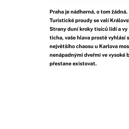
Praha je nádherná, o tom žádná. A
Turistické proudy se valí Králov
Strany duní kroky tisíců lidí a 
ticha, vaše hlava prostě vyhlásí s
největšího chaosu u Karlova most
nenápadnými dveřmi ve vysoké bíl
přestane existovat.