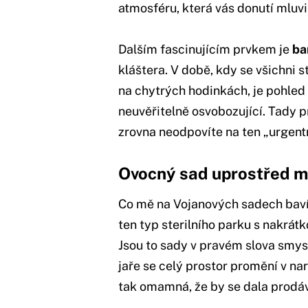
atmosféru, která vás donutí mluvi
Dalším fascinujícím prvkem je
ba
kláštera. V době, kdy se všichni 
na chytrých hodinkách, je pohled
neuvěřitelně osvobozující. Tady pr
zrovna neodpovíte na ten „urgentn
Ovocný sad uprostřed m
Co mě na Vojanových sadech baví n
ten typ sterilního parku s nakrát
Jsou to sady v pravém slova smys
jaře se celý prostor promění v na
tak omamná, že by se dala prodáv