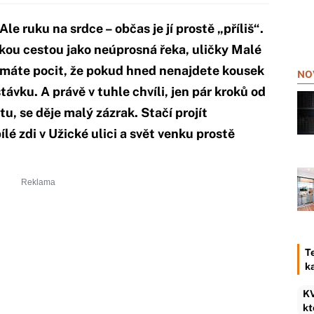
le ruku na srdce – občas je jí prostě „příliš“.
skou cestou jako neúprosná řeka, uličky Malé
vy máte pocit, že pokud hned nenajdete kousek
NO
távku. A právě v tuhle chvíli, jen pár kroků od
u, se děje malý zázrak. Stačí projít
é zdi v Užické ulici a svět venku prostě
T
k
KV
kt