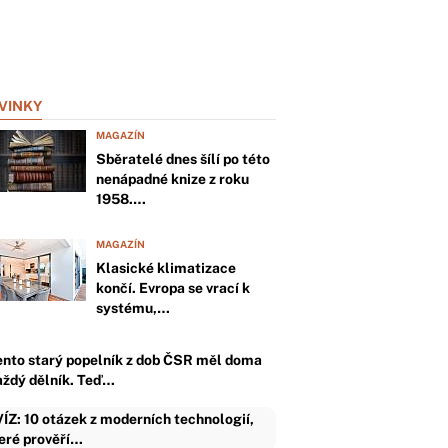
VINKY
MAGAZÍN
Sběratelé dnes šílí po této
nenápadné knize z roku
1958.…
MAGAZÍN
Klasické klimatizace
končí. Evropa se vrací k
systému,…
ento starý popelník z dob ČSR měl doma
aždý dělník. Teď…
ÍZ: 10 otázek z moderních technologií,
eré prověří…