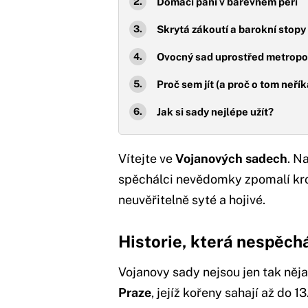
Domácí páni v barevném peří
Skrytá zákoutí a barokní stopy
Ovocný sad uprostřed metropo
Proč sem jít (a proč o tom neří
Jak si sady nejlépe užít?
Vítejte ve
Vojanových sadech
. N
spěchálci nevědomky zpomalí krok
neuvěřitelně syté a hojivé.
Historie, která nespěch
Vojanovy sady nejsou jen tak něj
Praze
, jejíž kořeny sahají až do 1