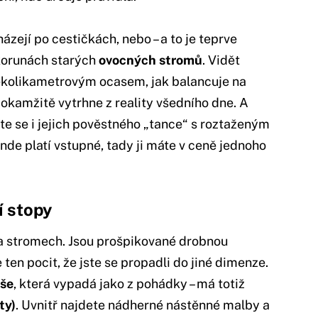
házejí po cestičkách, nebo – a to je teprve
 korunách starých
ovocných stromů
. Vidět
ěkolikametrovým ocasem, jak balancuje na
s okamžitě vytrhne z reality všedního dne. A
áte se i jejich pověstného „tance“ s roztaženým
jinde platí vstupné, tady ji máte v ceně jednoho
í stopy
 a stromech. Jsou prošpikované drobnou
ten pocit, že jste se propadli do jiné dimenze.
áše
, která vypadá jako z pohádky – má totiž
ty)
. Uvnitř najdete nádherné nástěnné malby a