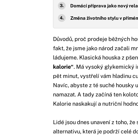
Domácí příprava jako nový rel
Změna životního stylu v přímé
Důvodů, proč prodeje běžných hous
fakt, že jsme jako národ začali 
ládujeme. Klasická houska z pšen
kalorie“
. Má vysoký glykemický in
pět minut, vystřelí vám hladinu cu
Navíc, abyste z té suché housky u
namazat. A tady začíná ten koloto
Kalorie naskakují a nutriční hod
Lidé jsou dnes unavení z toho, že s
alternativu, která je podrží celé 