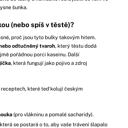
ysne šunka.
ou (nebo spíš v těstě)?
asné, proč jsou tyto bulky takovým hitem.
nebo odtučněný tvaroh
, který těstu dodá
jmě pořádnou porci kaseinu. Další
jíčka
, která fungují jako pojivo a zdroj
 receptech, které teď kolují českým
mouka
(pro vlákninu a pomalé sacharidy).
která se postará o to, aby vaše trávení šlapalo