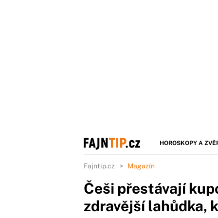
HOROSKOPY A ZVĚ
Fajntip.cz
Magazín
Češi přestávají kup
zdravější lahůdka, 