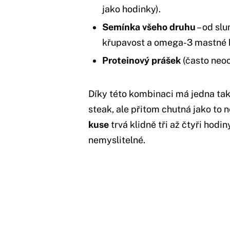
jako hodinky).
Semínka všeho druhu
– od slu
křupavost a omega-3 mastné k
Proteinový prášek
(často neoc
Díky této kombinaci má jedna tako
steak, ale přitom chutná jako to 
kuse
trvá klidně tři až čtyři hodi
nemyslitelné.