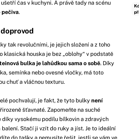
 ušetří čas v kuchyni. A právě tady na scénu
Kd
 pečiva
.
př
e doprovod
y tak revolučními, je jejich složení a z toho
co klasická houska je bez „oblohy“ v podstatě
teinová bulka je lahůdkou sama o sobě
. Díky
íčka, semínka nebo ovesné vločky, má toto
ou chuť a vláčnou texturu.
elé pochvalují, je fakt, že tyto bulky
není
 přirozeně šťavnaté. Zapomeňte na suché
e díky vysokému podílu bílkovin a zdravých
ení. Stačí ji vzít do ruky a jíst. Je to ideální
odíte do tašky a nemusíte řešit, jestli se vám ve