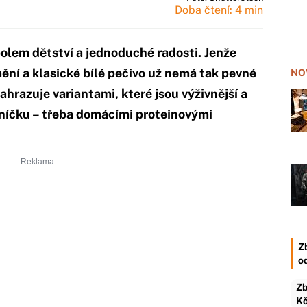
Doba čtení: 4 min
olem dětství a jednoduché radosti. Jenže
ění a klasické bílé pečivo už nemá tak pevné
NO
 nahrazuje variantami, které jsou výživnější a
lníčku – třeba domácími proteinovými
Z
o
Zb
Kč