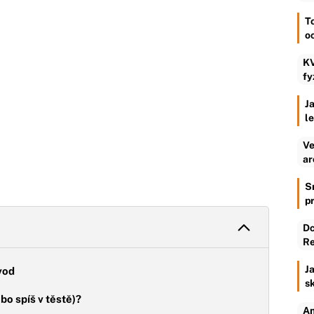
To
o
KV
fy
Ja
l
Ve
ar
S
p
Dc
Re
Ja
vod
s
bo spíš v těstě)?
An