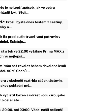
to je nejlepší způsob, jak ve vedru
chladit byt. Stojí…
ÍZ: Prošli byste dnes testem z češtiny,
ziky a…
k 5x prodloužit trvanlivost potravin v
ednici. Existuje…
 čtvrtek ve 22:00 vytáhne Prima MAX z
chivu nejlepší…
mí vám šéf zavolat během dovolené kvůli
ráci. 90 % Čechů…
era v obchodě roztrhla sáček těstovin.
akce pokladní mě…
k vyčistit bazén a udržet vodu čirou jako
klo celé léto.…
i 20:00, ani 23:00. Vědci našli nejlepší