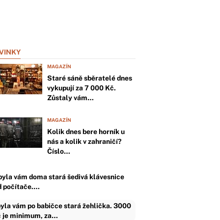
VINKY
MAGAZÍN
Staré sáně sběratelé dnes
vykupují za 7 000 Kč.
Zůstaly vám…
MAGAZÍN
Kolik dnes bere horník u
nás a kolik v zahraničí?
Číslo…
byla vám doma stará šedivá klávesnice
d počítače.…
yla vám po babičce stará žehlička. 3000
 je minimum, za…