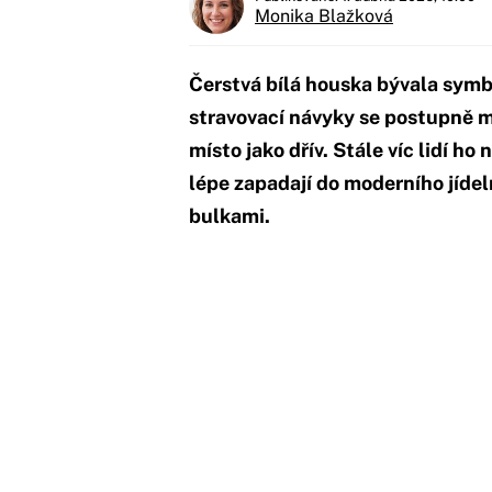
Monika Blažková
Čerstvá bílá houska bývala symb
stravovací návyky se postupně m
místo jako dřív. Stále víc lidí ho
lépe zapadají do moderního jíde
bulkami.