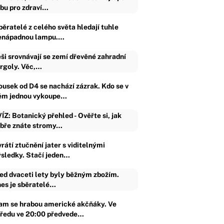
bu pro zdraví…
běratelé z celého světa hledají tuhle
enápadnou lampu.…
ši srovnávají se zemí dřevěné zahradní
rgoly. Věc,…
ousek od D4 se nachází zázrak. Kdo se v
ěm jednou vykoupe…
ÍZ: Botanický přehled - Ověřte si, jak
bře znáte stromy…
rátí ztučnění jater s viditelnými
ýsledky. Stačí jeden…
ed dvaceti lety byly běžným zbožím.
es je sběratelé…
am se hrabou americké akčňáky. Ve
tředu ve 20:00 předvede…