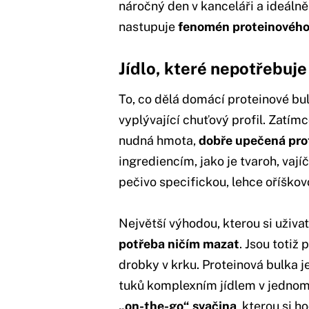
náročný den v kanceláři a ideálně
nastupuje
fenomén proteinového
Jídlo, které nepotřebuj
To, co dělá domácí proteinové bulk
vyplývající chuťový profil. Zatím
nudná hmota,
dobře upečená pro
ingrediencím, jako je tvaroh, vaj
pečivo specifickou, lehce oříškov
Největší výhodou, kterou si uživat
potřeba ničím mazat
. Jsou totiž
drobky v krku. Proteinová bulka j
tuků komplexním jídlem v jednom bal
„on-the-go“ svačina
, kterou si h