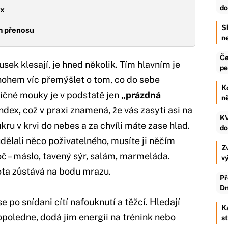
do
ax
S
m přenosu
n
Če
ek klesají, je hned několik. Tím hlavním je
pe
mnohem víc přemýšlet o tom, co do sebe
K
ičné mouky je v podstatě jen
„prázdná
n
dex, což v praxi znamená, že vás zasytí asi na
KV
kru v krvi do nebes a za chvíli máte zase hlad.
do
dělali něco poživatelného, musíte ji něčím
Zv
č – máslo, tavený sýr, salám, marmeláda.
v
nota zůstává na bodu mrazu.
Př
Dn
e po snídani cítí nafouknutí a těžcí. Hledají
K
dopoledne, dodá jim energii na trénink nebo
s