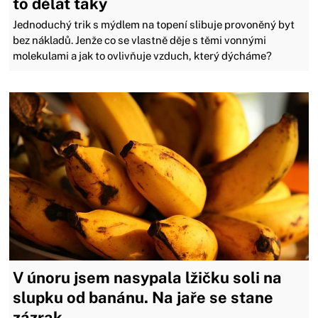
to dělat taky
Jednoduchý trik s mýdlem na topení slibuje provoněný byt
bez nákladů. Jenže co se vlastně děje s těmi vonnými
molekulami a jak to ovlivňuje vzduch, který dýcháme?
V únoru jsem nasypala lžičku soli na
slupku od banánu. Na jaře se stane
zázrak