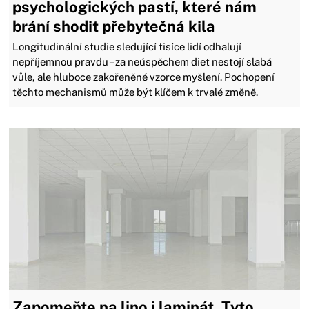
psychologických pastí, které nám
brání shodit přebytečná kila
Longitudinální studie sledující tisíce lidí odhalují
nepříjemnou pravdu – za neúspěchem diet nestojí slabá
vůle, ale hluboce zakořeněné vzorce myšlení. Pochopení
těchto mechanismů může být klíčem k trvalé změně.
Zapomeňte na lino i laminát. Tyto