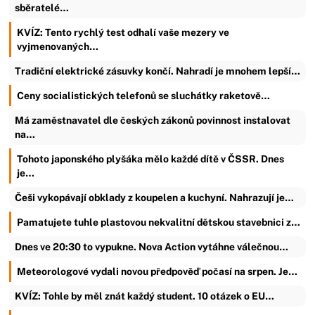
sběratelé…
KVÍZ: Tento rychlý test odhalí vaše mezery ve
vyjmenovaných…
Tradiční elektrické zásuvky končí. Nahradí je mnohem lepší…
Ceny socialistických telefonů se sluchátky raketově…
Má zaměstnavatel dle českých zákonů povinnost instalovat
na…
Tohoto japonského plyšáka mělo každé dítě v ČSSR. Dnes
je…
Češi vykopávají obklady z koupelen a kuchyní. Nahrazují je…
Pamatujete tuhle plastovou nekvalitní dětskou stavebnici z…
Dnes ve 20:30 to vypukne. Nova Action vytáhne válečnou…
Meteorologové vydali novou předpověď počasí na srpen. Je…
KVÍZ: Tohle by měl znát každý student. 10 otázek o EU…