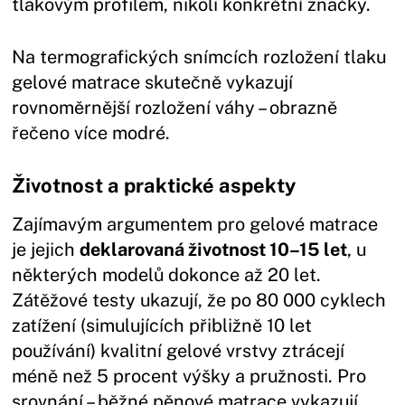
tlakovým profilem, nikoli konkrétní značky.
Na termografických snímcích rozložení tlaku
gelové matrace skutečně vykazují
rovnoměrnější rozložení váhy – obrazně
řečeno více modré.
Životnost a praktické aspekty
Zajímavým argumentem pro gelové matrace
je jejich
deklarovaná životnost 10–15 let
, u
některých modelů dokonce až 20 let.
Zátěžové testy ukazují, že po 80 000 cyklech
zatížení (simulujících přibližně 10 let
používání) kvalitní gelové vrstvy ztrácejí
méně než 5 procent výšky a pružnosti. Pro
srovnání – běžné pěnové matrace vykazují