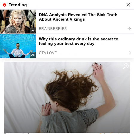
Fajntip.cz
Bydlení
Klasické matrace končí: Nahradí je
novinka, která léčí klouby na
navozuje pocit beztíže