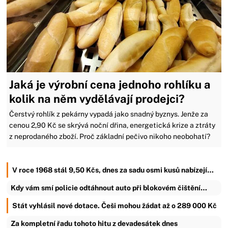
Jaká je výrobní cena jednoho rohlíku a
kolik na něm vydělávají prodejci?
Čerstvý rohlík z pekárny vypadá jako snadný byznys. Jenže za
cenou 2,90 Kč se skrývá noční dřina, energetická krize a ztráty
z neprodaného zboží. Proč základní pečivo nikoho neobohatí?
V roce 1968 stál 9,50 Kčs, dnes za sadu osmi kusů nabízejí…
Kdy vám smí policie odtáhnout auto při blokovém čištění…
Stát vyhlásil nové dotace. Češi mohou žádat až o 289 000 Kč
Za kompletní řadu tohoto hitu z devadesátek dnes