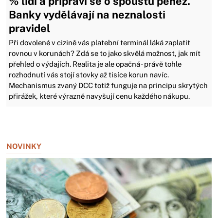
% lidí a připraví se o spoustu peněz.
Banky vydělávají na neznalosti
pravidel
Při dovolené v cizině vás platební terminál láká zaplatit
rovnou v korunách? Zdá se to jako skvělá možnost, jak mít
přehled o výdajích. Realita je ale opačná - právě tohle
rozhodnutí vás stojí stovky až tisíce korun navíc.
Mechanismus zvaný DCC totiž funguje na principu skrytých
přirážek, které výrazně navyšují cenu každého nákupu.
Zavřít reklamu
NOVINKY