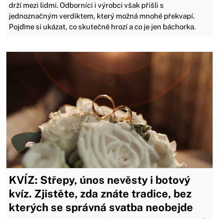
drží mezi lidmi. Odborníci i výrobci však přišli s
jednoznačným verdiktem, který možná mnohé překvapí.
Pojďme si ukázat, co skutečně hrozí a co je jen báchorka.
KVÍZ: Střepy, únos nevěsty i botový
kvíz. Zjistěte, zda znáte tradice, bez
kterých se správná svatba neobejde