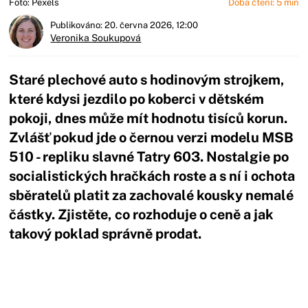
Foto: Pexels
Doba čtení: 5 min
Publikováno: 20. června 2026, 12:00
Veronika Soukupová
Staré plechové auto s hodinovým strojkem,
které kdysi jezdilo po koberci v dětském
pokoji, dnes může mít hodnotu tisíců korun.
Zvlášť pokud jde o černou verzi modelu MSB
510 - repliku slavné Tatry 603. Nostalgie po
socialistických hračkách roste a s ní i ochota
sběratelů platit za zachovalé kousky nemalé
částky. Zjistěte, co rozhoduje o ceně a jak
takový poklad správně prodat.
Začátek reklamy
Konec reklamy