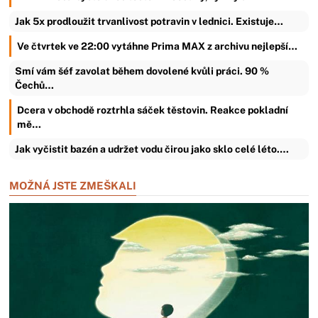
Jak 5x prodloužit trvanlivost potravin v lednici. Existuje…
Ve čtvrtek ve 22:00 vytáhne Prima MAX z archivu nejlepší…
Smí vám šéf zavolat během dovolené kvůli práci. 90 %
Čechů…
Dcera v obchodě roztrhla sáček těstovin. Reakce pokladní
mě…
Jak vyčistit bazén a udržet vodu čirou jako sklo celé léto.…
MOŽNÁ JSTE ZMEŠKALI