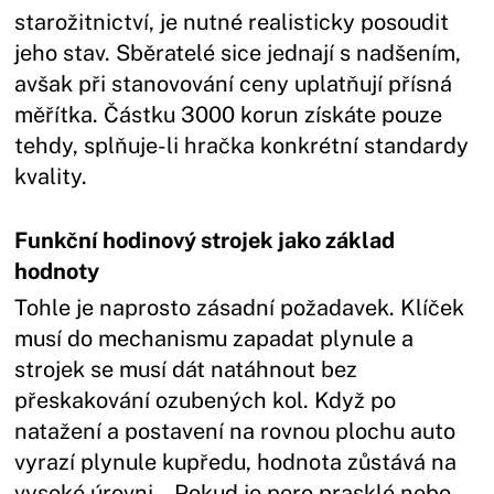
starožitnictví, je nutné realisticky posoudit
jeho stav. Sběratelé sice jednají s nadšením,
avšak při stanovování ceny uplatňují přísná
měřítka. Částku 3000 korun získáte pouze
tehdy, splňuje-li hračka konkrétní standardy
kvality.
Funkční hodinový strojek jako základ
hodnoty
Tohle je naprosto zásadní požadavek. Klíček
musí do mechanismu zapadat plynule a
strojek se musí dát natáhnout bez
přeskakování ozubených kol. Když po
natažení a postavení na rovnou plochu auto
vyrazí plynule kupředu, hodnota zůstává na
vysoké úrovni. „Pokud je pero prasklé nebo