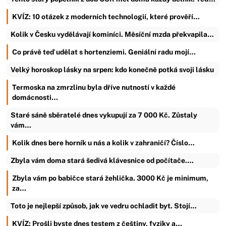
KVÍZ: 10 otázek z moderních technologií, které prověří…
Kolik v Česku vydělávají kominíci. Měsíční mzda překvapila…
Co právě teď udělat s hortenziemi. Geniální radu mojí…
Velký horoskop lásky na srpen: kdo konečně potká svoji lásku
Termoska na zmrzlinu byla dříve nutností v každé
domácnosti…
Staré sáně sběratelé dnes vykupují za 7 000 Kč. Zůstaly
vám…
Kolik dnes bere horník u nás a kolik v zahraničí? Číslo…
Zbyla vám doma stará šedivá klávesnice od počítače.…
Zbyla vám po babičce stará žehlička. 3000 Kč je minimum,
za…
Toto je nejlepší způsob, jak ve vedru ochladit byt. Stojí…
KVÍZ: Prošli byste dnes testem z češtiny, fyziky a…