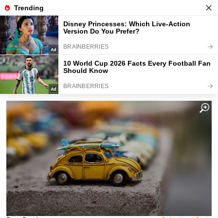
Fajntip.cz
Magazín
Kdo má doma tuhle starou tatrovku
na klíček, může chtít po sběratelích
3000 Kč ihned