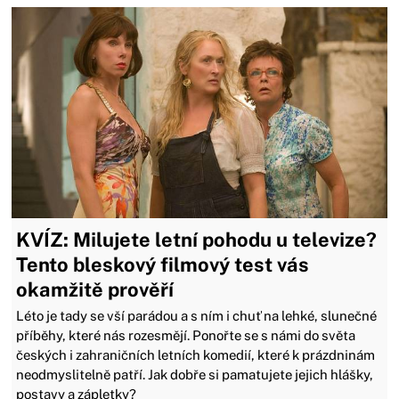
KVÍZ: Milujete letní pohodu u televize?
Tento bleskový filmový test vás
okamžitě prověří
Léto je tady se vší parádou a s ním i chuť na lehké, slunečné
příběhy, které nás rozesmějí. Ponořte se s námi do světa
českých i zahraničních letních komedií, které k prázdninám
neodmyslitelně patří. Jak dobře si pamatujete jejich hlášky,
postavy a zápletky?