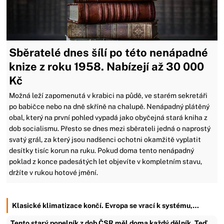
Sběratelé dnes šílí po této nenápadné
knize z roku 1958. Nabízejí až 30 000
Kč
Možná leží zapomenutá v krabici na půdě, ve starém sekretáři
po babičce nebo na dně skříně na chalupě. Nenápadný plátěný
obal, který na první pohled vypadá jako obyčejná stará kniha z
dob socialismu. Přesto se dnes mezi sběrateli jedná o naprostý
svatý grál, za který jsou nadšenci ochotni okamžitě vyplatit
desítky tisíc korun na ruku. Pokud doma tento nenápadný
poklad z konce padesátých let objevíte v kompletním stavu,
držíte v rukou hotové jmění.
Klasické klimatizace končí. Evropa se vrací k systému,…
Tento starý popelník z dob ČSR měl doma každý dělník. Teď…