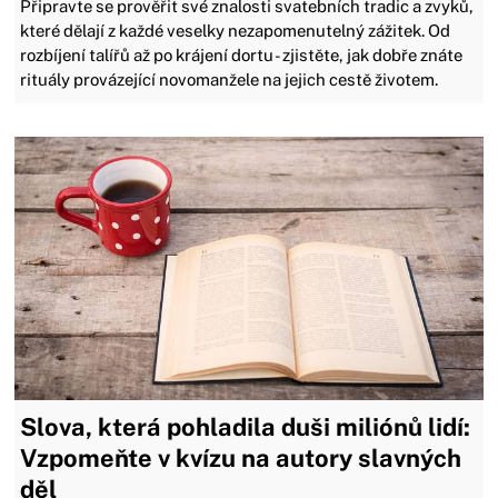
Připravte se prověřit své znalosti svatebních tradic a zvyků,
které dělají z každé veselky nezapomenutelný zážitek. Od
rozbíjení talířů až po krájení dortu - zjistěte, jak dobře znáte
rituály provázející novomanžele na jejich cestě životem.
Slova, která pohladila duši miliónů lidí:
Vzpomeňte v kvízu na autory slavných
děl