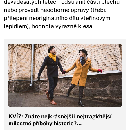
devadesátých letech odstranil části plechu
nebo provedl neodborné opravy (třeba
přilepení neoriginálního dílu vteřinovým
lepidlem), hodnota výrazně klesá.
KVÍZ: Znáte nejkrásnější i nejtragičtější
milostné příběhy historie?…