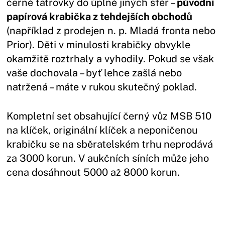
černé tatrovky do úplně jiných sfér –
původní
papírová krabička z tehdejších obchodů
(například z prodejen n. p. Mladá fronta nebo
Prior). Děti v minulosti krabičky obvykle
okamžitě roztrhaly a vyhodily. Pokud se však
vaše dochovala – byť lehce zašlá nebo
natržená – máte v rukou skutečný poklad.
Kompletní set obsahující černý vůz MSB 510
na klíček, originální klíček a neponičenou
krabičku se na sběratelském trhu neprodává
za 3000 korun. V aukčních síních může jeho
cena dosáhnout 5000 až 8000 korun.