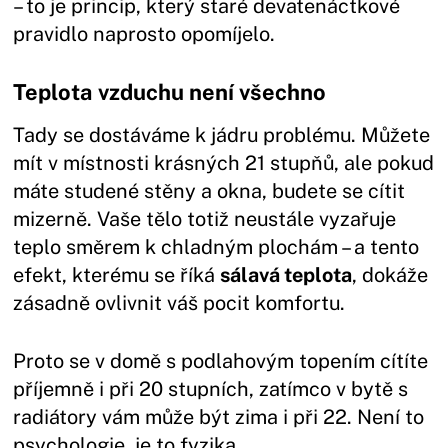
– to je princip, který staré devatenáctkové
pravidlo naprosto opomíjelo.
Teplota vzduchu není všechno
Tady se dostáváme k jádru problému. Můžete
mít v místnosti krásných 21 stupňů, ale pokud
máte studené stěny a okna, budete se cítit
mizerně. Vaše tělo totiž neustále vyzařuje
teplo směrem k chladným plochám – a tento
efekt, kterému se říká
sálavá teplota
, dokáže
zásadně ovlivnit váš pocit komfortu.
Proto se v domě s podlahovým topením cítíte
příjemně i při 20 stupních, zatímco v bytě s
radiátory vám může být zima i při 22. Není to
psychologie, je to fyzika.