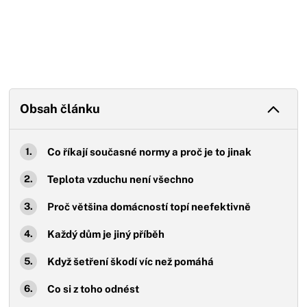
Obsah článku
Co říkají současné normy a proč je to jinak
Teplota vzduchu není všechno
Proč většina domácností topí neefektivně
Každý dům je jiný příběh
Když šetření škodí víc než pomáhá
Co si z toho odnést