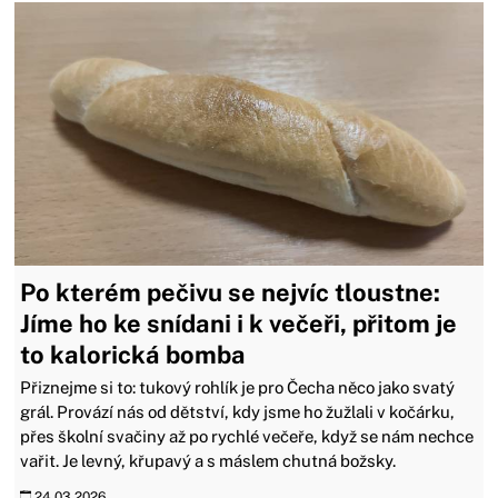
Po kterém pečivu se nejvíc tloustne:
Jíme ho ke snídani i k večeři, přitom je
to kalorická bomba
Přiznejme si to: tukový rohlík je pro Čecha něco jako svatý
grál. Provází nás od dětství, kdy jsme ho žužlali v kočárku,
přes školní svačiny až po rychlé večeře, když se nám nechce
vařit. Je levný, křupavý a s máslem chutná božsky.
24.03.2026