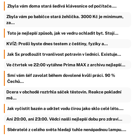
Zbyla vám doma stará šedivá klávesnice od počítače.…
Zbyla vám po babičce stará žehlička. 3000 Kč je minimum,
za…
Toto je nejlepší způsob, jak ve vedru ochladit byt. Stojí…
KVÍZ: Prošli byste dnes testem z češtiny, fyziky a…
Jak 5x prodloužit trvanlivost potravin v lednici. Existuje…
Ve čtvrtek ve 22:00 vytáhne Prima MAX z archivu nejlepší…
Smí vám šéf zavolat během dovolené kvůli práci. 90 %
Čechů…
Dcera v obchodě roztrhla sáček těstovin. Reakce pokladní
mě…
Jak vyčistit bazén a udržet vodu čirou jako sklo celé léto.…
Ani 20:00, ani 23:00. Vědci našli nejlepší dobu pro zdraví…
Sběratelé z celého světa hledají tuhle nenápadnou lampu.…