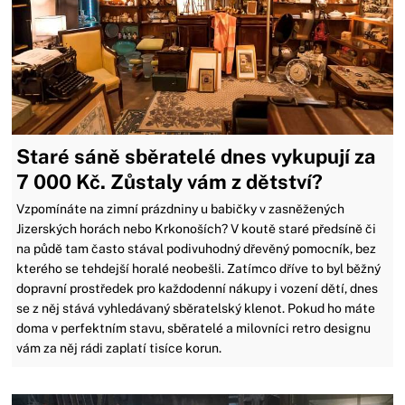
Staré sáně sběratelé dnes vykupují za
7 000 Kč. Zůstaly vám z dětství?
Vzpomínáte na zimní prázdniny u babičky v zasněžených
Jizerských horách nebo Krkonoších? V koutě staré předsíně či
na půdě tam často stával podivuhodný dřevěný pomocník, bez
kterého se tehdejší horalé neobešli. Zatímco dříve to byl běžný
dopravní prostředek pro každodenní nákupy i vození dětí, dnes
se z něj stává vyhledávaný sběratelský klenot. Pokud ho máte
doma v perfektním stavu, sběratelé a milovníci retro designu
vám za něj rádi zaplatí tisíce korun.