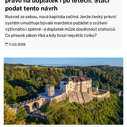
právo na doplatek i po letech. Stačí
podat tento návrh
Rozvod za sebou, nová kapitola začíná. Jenže český právní
systém umožňuje bývalé manželce požádat o zvýšení
výživného i zpětně – a doplatek může dosáhnout statisíců.
Co přesně zákon říká a kdy hrozí největší riziko?
11.03.2026