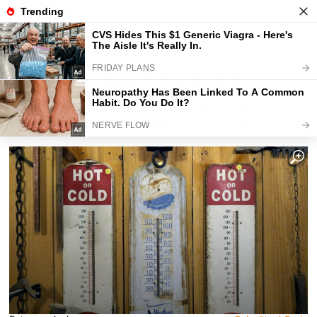
Fajntip.cz
Bydlení
Jen jeden z deseti Čechů má
nastavenou teplotu v bytě správně.
Pravidlo 19 °C je dávno vyvráceno