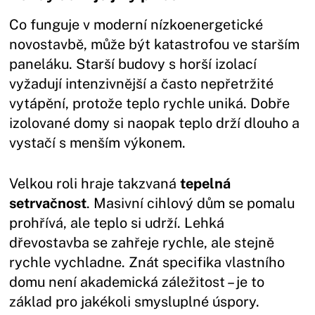
Co funguje v moderní nízkoenergetické
novostavbě, může být katastrofou ve starším
paneláku. Starší budovy s horší izolací
vyžadují intenzivnější a často nepřetržité
vytápění, protože teplo rychle uniká. Dobře
izolované domy si naopak teplo drží dlouho a
vystačí s menším výkonem.
Velkou roli hraje takzvaná
tepelná
setrvačnost
. Masivní cihlový dům se pomalu
prohřívá, ale teplo si udrží. Lehká
dřevostavba se zahřeje rychle, ale stejně
rychle vychladne. Znát specifika vlastního
domu není akademická záležitost – je to
základ pro jakékoli smysluplné úspory.