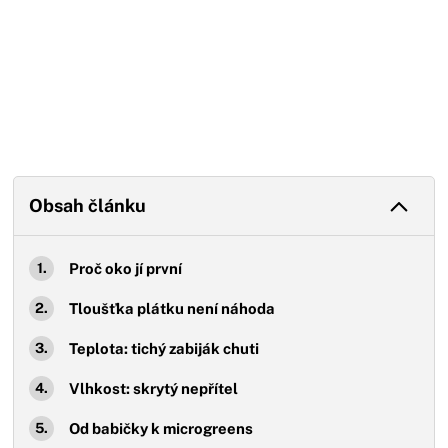
Obsah článku
Proč oko jí první
Tloušťka plátku není náhoda
Teplota: tichý zabiják chuti
Vlhkost: skrytý nepřítel
Od babičky k microgreens