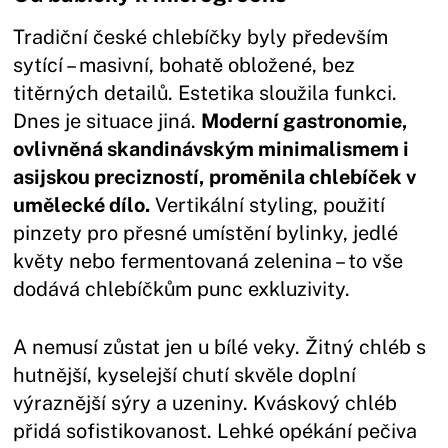
Tradiční české chlebíčky byly především
sytící – masivní, bohatě obložené, bez
titěrných detailů. Estetika sloužila funkci.
Dnes je situace jiná.
Moderní gastronomie,
ovlivněná skandinávským minimalismem i
asijskou precizností, proměnila chlebíček v
umělecké dílo.
Vertikální styling, použití
pinzety pro přesné umístění bylinky, jedlé
květy nebo fermentovaná zelenina – to vše
dodává chlebíčkům punc exkluzivity.
A nemusí zůstat jen u bílé veky. Žitný chléb s
hutnější, kyselejší chutí skvěle doplní
výraznější sýry a uzeniny. Kváskový chléb
přidá sofistikovanost. Lehké opékání pečiva