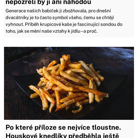
nepozřeli by ji ani náhodou
Generace našich babiček ji zbožňovala, pro dnešní
dvacátníky je to často symbol všeho, čemu se chtějí
vyhnout. Příběh krupicové kaše je fascinující sondou do
toho, jak se mění naše vztahy k jídlu – a proč.
Po které příloze se nejvíce tloustne.
Houskové knedlíky předběhla ještě