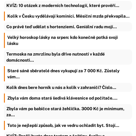
KVÍZ: 10 otázek z moderních technologií, které prověří…
Kolik v Česku vydělávají kominíci. Měsíční mzda překvapila…
Co právě teď udělat s hortenziemi. Geniální radu mojí…
Velký horoskop lásky na srpen: kdo konečně potká svoji
lásku
Termoska na zmrzlinu byla dříve nutností v každé
domácnosti…
Staré sáně sběratelé dnes vykupují za 7 000 Kč. Zůstaly
vám…
Kolik dnes bere horník u nás a kolik v zahraničí? Číslo…
Zbyla vám doma stará šedivá klávesnice od počítače.…
Zbyla vám po babičce stará žehlička. 3000 Kč je minimum,
za…
Toto je nejlepší způsob, jak ve vedru ochladit byt. Stojí…
KVÍZ: Prošli byste dnes testem z češtiny, fyziky a…