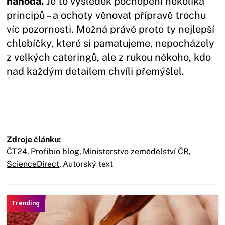
náhoda.
Je to výsledek pochopení několika
principů – a ochoty věnovat přípravě trochu
víc pozornosti. Možná právě proto ty nejlepší
chlebíčky, které si pamatujeme, nepocházely
z velkých cateringů, ale z rukou někoho, kdo
nad každým detailem chvíli přemýšlel.
Zdroje článku:
ČT24
,
Profibio blog
,
Ministerstvo zemědělství ČR
,
ScienceDirect
,
Autorský text