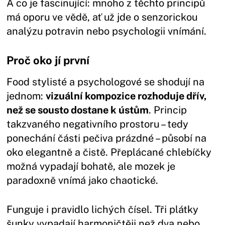
A co je fascinující: mnoho z těchto principů
má oporu ve vědě, ať už jde o senzorickou
analýzu potravin nebo psychologii vnímání.
Proč oko jí první
Food stylisté a psychologové se shodují na
jednom:
vizuální kompozice rozhoduje dřív,
než se sousto dostane k ústům
. Princip
takzvaného negativního prostoru – tedy
ponechání části pečiva prázdné – působí na
oko elegantně a čistě. Přeplácané chlebíčky
možná vypadají bohatě, ale mozek je
paradoxně vnímá jako chaotické.
Funguje i pravidlo lichých čísel. Tři plátky
šunky vypadají harmoničtěji než dva nebo