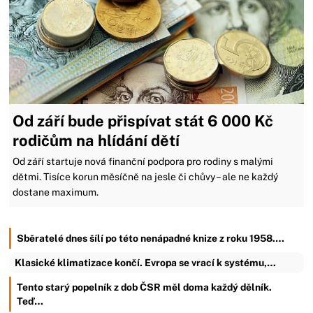
Od září bude přispívat stát 6 000 Kč
rodičům na hlídání dětí
Od září startuje nová finanční podpora pro rodiny s malými
dětmi. Tisíce korun měsíčně na jesle či chůvy – ale ne každý
dostane maximum.
Sběratelé dnes šílí po této nenápadné knize z roku 1958.…
Klasické klimatizace končí. Evropa se vrací k systému,…
Tento starý popelník z dob ČSR měl doma každý dělník.
Teď…