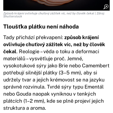
Způsob krájení ovlivňuje chuťový zážitek víc, než by člověk čekal
| Zdroj:
Shutterstock
Tloušťka plátku není náhoda
Tady přichází překvapení:
způsob krájení
ovlivňuje chuťový zážitek víc, než by člověk
čekal
. Reologie – věda o toku a deformaci
materiálů – vysvětluje proč. Jemné,
vysokotukové sýry jako Brie nebo Camembert
potřebují silnější plátky (3–5 mm), aby si
udržely tvar a jejich krémovost se na jazyku
správně rozvinula. Tvrdé sýry typu Ementál
nebo Gouda naopak vyniknou v tenkých
plátcích (1–2 mm), kde se plně projeví jejich
struktura a aroma.