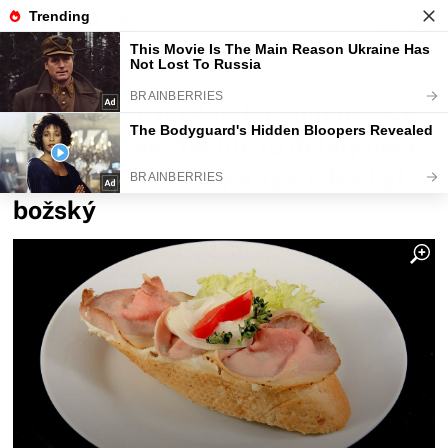
Fajntip.cz
Recepty a Vaření
Jak správně poskládat šunku a sýr
na chlebíček. Takhle to dělaly naše
maminky i babičky a výsledek byl
božský