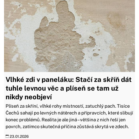
Vlhké zdi v paneláku: Stačí za skříň dát
tuhle levnou věc a plíseň se tam už
nikdy neobjeví
Plíseň za skříní, vlhké rohy místností, zatuchlý pach. Tisíce
Čechů sahají po levných nátěrech a přípravcích, které slibují
konec problémů. Realita je ale jiná – většina z nich řeší jen
povrch, zatímco skutečná příčina zůstává skrytá ve zdech.
23.01.2026