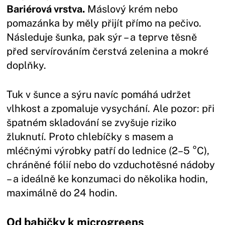
Bariérová vrstva.
Máslový krém nebo
pomazánka by měly přijít přímo na pečivo.
Následuje šunka, pak sýr – a teprve těsně
před servírováním čerstvá zelenina a mokré
doplňky.
Tuk v šunce a sýru navíc pomáhá udržet
vlhkost a zpomaluje vysychání. Ale pozor: při
špatném skladování se zvyšuje riziko
žluknutí. Proto chlebíčky s masem a
mléčnými výrobky patří do lednice (2–5 °C),
chráněné fólií nebo do vzduchotěsné nádoby
– a ideálně ke konzumaci do několika hodin,
maximálně do 24 hodin.
Od babičky k microgreens