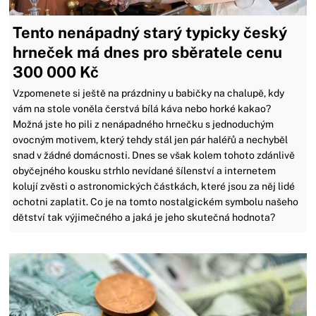
Tento nenápadný starý typicky český
hrneček má dnes pro sběratele cenu
300 000 Kč
Vzpomenete si ještě na prázdniny u babičky na chalupě, kdy
vám na stole voněla čerstvá bílá káva nebo horké kakao?
Možná jste ho pili z nenápadného hrnečku s jednoduchým
ovocným motivem, který tehdy stál jen pár haléřů a nechyběl
snad v žádné domácnosti. Dnes se však kolem tohoto zdánlivě
obyčejného kousku strhlo nevídané šílenství a internetem
kolují zvěsti o astronomických částkách, které jsou za něj lidé
ochotni zaplatit. Co je na tomto nostalgickém symbolu našeho
dětství tak výjimečného a jaká je jeho skutečná hodnota?