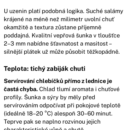
U uzenin platí podobná logika. Suché salámy
krájené na méně než milimetr uvolní chuť
okamžitě a textura zůstane příjemně
poddajná. Kvalitní vepřová šunka v tloušťce
2–3 mm nabídne šťavnatost a masitost –
silnější plátek už může působit těžkopádně.
Teplota: tichý zabiják chuti
Servírování chlebíčků přímo z lednice je
častá chyba.
Chlad tlumí aromata i chuťové
profily. Šunka a sýry by měly před
servírováním odpočívat při pokojové teplotě
(ideálně 18–20 °C) alespoň 30–60 minut.
Teprve pak se naplno rozvinou jejich
charakteristické vůně a chutě.