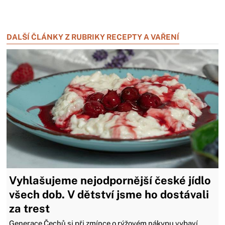
Zavřít reklamu
Zavřít reklamu
DALŠÍ ČLÁNKY Z RUBRIKY RECEPTY A VAŘENÍ
Vyhlašujeme nejodpornější české jídlo
všech dob. V dětství jsme ho dostávali
za trest
Generace Čechů si při zmínce o rýžovém nákypu vybaví