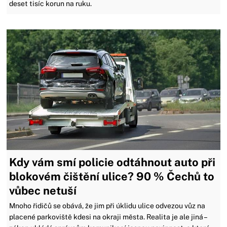
deset tisíc korun na ruku.
Kdy vám smí policie odtáhnout auto při
blokovém čištění ulice? 90 % Čechů to
vůbec netuší
Mnoho řidičů se obává, že jim při úklidu ulice odvezou vůz na
placené parkoviště kdesi na okraji města. Realita je ale jiná –