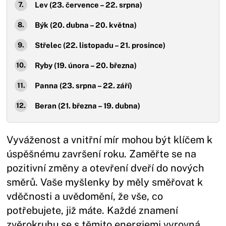
Lev (23. července – 22. srpna)
Býk (20. dubna – 20. května)
Střelec (22. listopadu – 21. prosince)
Ryby (19. února – 20. března)
Panna (23. srpna – 22. září)
Beran (21. března – 19. dubna)
Vyváženost a vnitřní mír mohou být klíčem k
úspěšnému završení roku. Zaměřte se na
pozitivní změny a otevření dveří do nových
směrů. Vaše myšlenky by měly směřovat k
vděčnosti a uvědomění, že vše, co
potřebujete, již máte. Každé znamení
zvěrokruhu se s těmito energiemi vyrovná