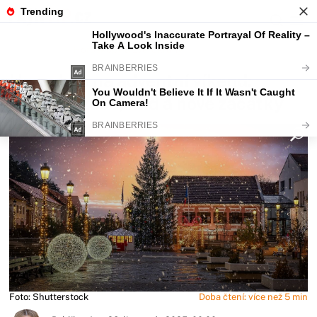
Fajntip.cz
Horoskopy a zvěrokruhy
Horoskop na adventní víkend:
Harmonizace, klid a nové začátky
Foto: Shutterstock
Doba čtení: více než 5 min