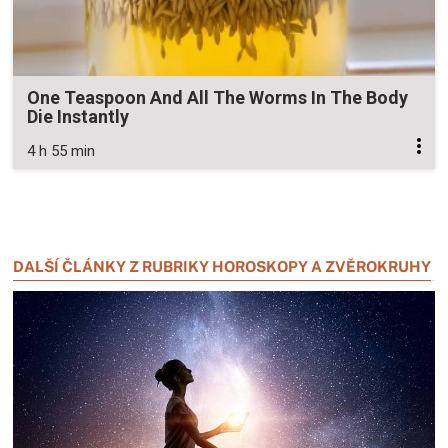
One Teaspoon And All The Worms In The Body
Die Instantly
4 h 55 min
Zavřít reklamu
Zavřít reklamu
DALŠÍ ČLÁNKY Z RUBRIKY HOROSKOPY A ZVĚROKRUHY