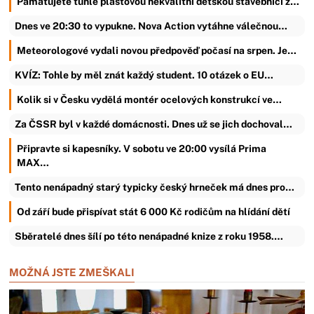
Pamatujete tuhle plastovou nekvalitní dětskou stavebnici z…
Dnes ve 20:30 to vypukne. Nova Action vytáhne válečnou…
Meteorologové vydali novou předpověď počasí na srpen. Je…
KVÍZ: Tohle by měl znát každý student. 10 otázek o EU…
Kolik si v Česku vydělá montér ocelových konstrukcí ve…
Za ČSSR byl v každé domácnosti. Dnes už se jich dochoval…
Připravte si kapesníky. V sobotu ve 20:00 vysílá Prima
MAX…
Tento nenápadný starý typicky český hrneček má dnes pro…
Od září bude přispívat stát 6 000 Kč rodičům na hlídání dětí
Sběratelé dnes šílí po této nenápadné knize z roku 1958.…
MOŽNÁ JSTE ZMEŠKALI