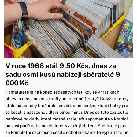
V roce 1968 stál 9,50 Kčs, dnes za
sadu osmi kusů nabízejí sběratelé 9
000 Kč
Pamatujete si na konec šedesátých let, kdy se v trafikách
objevilo něco, na co se stály nekonečné fronty? I když to tehdy
stálo na poměry brožurek neuvěřitelné peníze, kluci i holky pro
to běželi s nataženou dlaní plnou mincí. Dnes se tyto zažloutlé
papírové poklady, které možná stále leží zapomenuté v krabici
na vaší půdě nebo na chalupě, vyvažují zlatem. Sběratelé jsou
za kompletní sadu osmi sešitů ochotni okamžitě vyplatit téměř