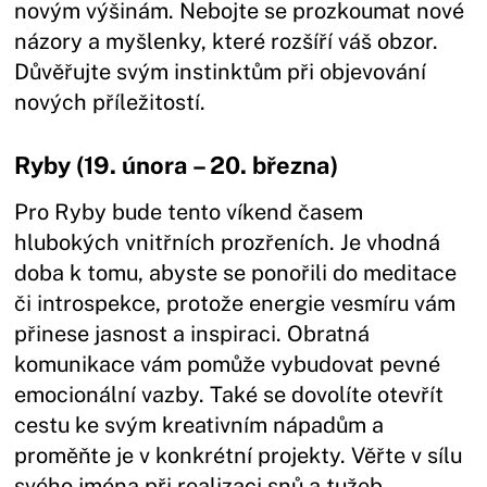
novým výšinám. Nebojte se prozkoumat nové
názory a myšlenky, které rozšíří váš obzor.
Důvěřujte svým instinktům při objevování
nových příležitostí.
Ryby (19. února – 20. března)
Pro Ryby bude tento víkend časem
hlubokých vnitřních prozřeních. Je vhodná
doba k tomu, abyste se ponořili do meditace
či introspekce, protože energie vesmíru vám
přinese jasnost a inspiraci. Obratná
komunikace vám pomůže vybudovat pevné
emocionální vazby. Také se dovolíte otevřít
cestu ke svým kreativním nápadům a
proměňte je v konkrétní projekty. Věřte v sílu
svého jména při realizaci snů a tužeb.