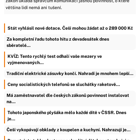
zákon ukládá správcům komunikací jasnou povinnost, o které
většina lidí nemá ani tušení.
Stát vyhlásil nové dotace. Češi mohou žádat až o 289 000 Kč
Za kompletní řadu tohoto hitu z devadesátek dnes
sběratelé…
KVÍZ: Tento rychlý test odhalí vaše mezery ve
vyjmenovaných…
Tradiční elektrické zásuvky končí. Nahradí je mnohem lepší…
Ceny socialistických telefonů se sluchátky raketově…
Má zaměstnavatel dle českých zákonů povinnost instalovat
na…
Tohoto japonského plyšáka mělo každé dítě v ČSSR. Dnes
je…
Češi vykopávají obklady z koupelen a kuchyní. Nahrazují je…