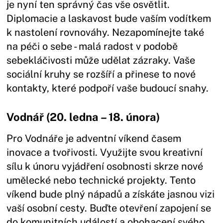
je nyní ten správný čas vše osvětlit.
Diplomacie a laskavost bude vaším vodítkem
k nastolení rovnováhy. Nezapomínejte také
na péči o sebe - malá radost v podobě
sebekláčivosti může udělat zázraky. Vaše
sociální kruhy se rozšíří a přinese to nové
kontakty, které podpoří vaše budoucí snahy.
Vodnář (20. ledna – 18. února)
Pro Vodnáře je adventní víkend časem
inovace a tvořivosti. Využijte svou kreativní
sílu k únoru vyjádření osobnosti skrze nové
umělecké nebo technické projekty. Tento
víkend bude plný nápadů a získáte jasnou vizi
vaší osobní cesty. Buďte otevření zapojení se
do komunitních událostí a obohacení svého