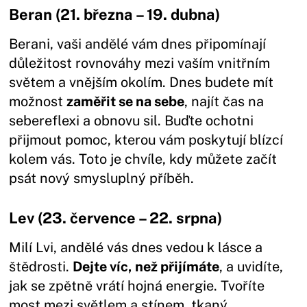
Beran (21. března – 19. dubna)
Berani, vaši andělé vám dnes připomínají
důležitost rovnováhy mezi vaším vnitřním
světem a vnějším okolím. Dnes budete mít
možnost
zaměřit se na sebe
, najít čas na
sebereflexi a obnovu sil. Buďte ochotni
přijmout pomoc, kterou vám poskytují blízcí
kolem vás. Toto je chvíle, kdy můžete začít
psát nový smysluplný příběh.
Lev (23. července – 22. srpna)
Milí Lvi, andělé vás dnes vedou k lásce a
štědrosti.
Dejte víc, než přijímáte
, a uvidíte,
jak se zpětně vrátí hojná energie. Tvoříte
most mezi světlem a stínem, tkaný