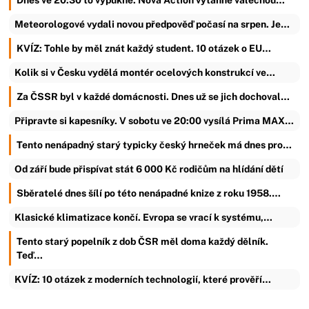
Meteorologové vydali novou předpověď počasí na srpen. Je…
KVÍZ: Tohle by měl znát každý student. 10 otázek o EU…
Kolik si v Česku vydělá montér ocelových konstrukcí ve…
Za ČSSR byl v každé domácnosti. Dnes už se jich dochoval…
Připravte si kapesníky. V sobotu ve 20:00 vysílá Prima MAX…
Tento nenápadný starý typicky český hrneček má dnes pro…
Od září bude přispívat stát 6 000 Kč rodičům na hlídání dětí
Sběratelé dnes šílí po této nenápadné knize z roku 1958.…
Klasické klimatizace končí. Evropa se vrací k systému,…
Tento starý popelník z dob ČSR měl doma každý dělník.
Teď…
KVÍZ: 10 otázek z moderních technologií, které prověří…