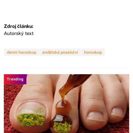
Zdroj článku:
Autorský text
denní horoskop
andělská poselství
horoskop