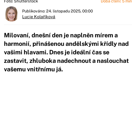
Foto: Shutterstock
Doba čtení: 5 min
Publikováno: 24. listopadu 2025, 00:00
Lucie Kolaříková
Milovaní, dnešní den je naplněn mírem a
harmonií, přinášenou andělskými křídly nad
vašimi hlavami. Dnes je ideální čas se
zastavit, zhluboka nadechnout a naslouchat
vašemu vnitřnímu já.
Začátek reklamy
Konec reklamy