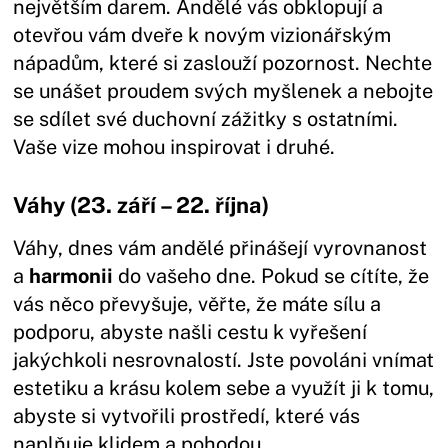
největším darem. Andělé vás obklopují a
otevřou vám dveře k novým vizionářským
nápadům, které si zaslouží pozornost. Nechte
se unášet proudem svých myšlenek a nebojte
se sdílet své duchovní zážitky s ostatními.
Vaše vize mohou inspirovat i druhé.
Váhy (23. září – 22. října)
Váhy, dnes vám andělé přinášejí vyrovnanost
a
harmonii
do vašeho dne. Pokud se cítíte, že
vás něco převyšuje, věřte, že máte sílu a
podporu, abyste našli cestu k vyřešení
jakýchkoli nesrovnalostí. Jste povoláni vnímat
estetiku a krásu kolem sebe a využít ji k tomu,
abyste si vytvořili prostředí, které vás
naplňuje klidem a pohodou.