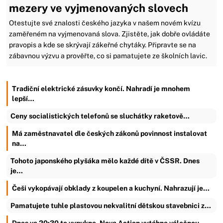
mezery ve vyjmenovaných slovech
Otestujte své znalosti českého jazyka v našem novém kvízu
zaměřeném na vyjmenovaná slova. Zjistěte, jak dobře ovládáte
pravopis a kde se skrývají zákeřné chytáky. Připravte se na
zábavnou výzvu a prověřte, co si pamatujete ze školních lavic.
Tradiční elektrické zásuvky končí. Nahradí je mnohem
lepší…
Ceny socialistických telefonů se sluchátky raketově…
Má zaměstnavatel dle českých zákonů povinnost instalovat
na…
Tohoto japonského plyšáka mělo každé dítě v ČSSR. Dnes
je…
Češi vykopávají obklady z koupelen a kuchyní. Nahrazují je…
Pamatujete tuhle plastovou nekvalitní dětskou stavebnici z…
Dnes ve 20:30 to vypukne. Nova Action vytáhne válečnou…