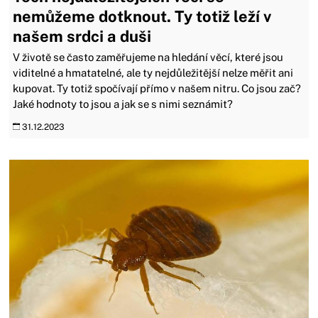
nemůžeme dotknout. Ty totiž leží v
našem srdci a duši
V životě se často zaměřujeme na hledání věcí, které jsou
viditelné a hmatatelné, ale ty nejdůležitější nelze měřit ani
kupovat. Ty totiž spočívají přímo v našem nitru. Co jsou zač?
Jaké hodnoty to jsou a jak se s nimi seznámit?
31.12.2023