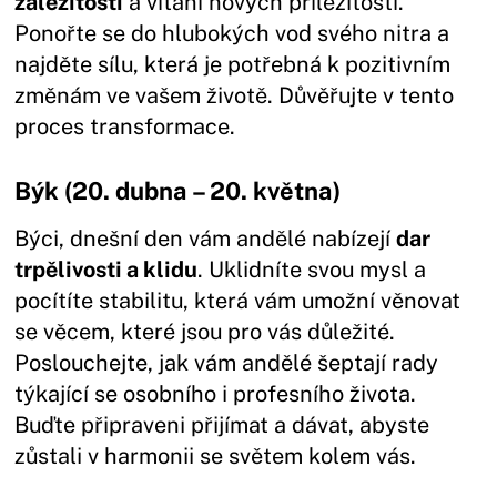
záležitostí
a vítání nových příležitostí.
Ponořte se do hlubokých vod svého nitra a
najděte sílu, která je potřebná k pozitivním
změnám ve vašem životě. Důvěřujte v tento
proces transformace.
Býk (20. dubna – 20. května)
Býci, dnešní den vám andělé nabízejí
dar
trpělivosti a klidu
. Uklidníte svou mysl a
pocítíte stabilitu, která vám umožní věnovat
se věcem, které jsou pro vás důležité.
Poslouchejte, jak vám andělé šeptají rady
týkající se osobního i profesního života.
Buďte připraveni přijímat a dávat, abyste
zůstali v harmonii se světem kolem vás.