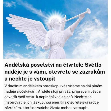
Andělská poselství na čtvrtek: Světlo
naděje je s vámi, otevřete se zázrakům
a nechte je vstoupit
V dnešním andělském horoskopu vás vítáme na dni plném
naděje a očekávání. Andělé stojí při vás, připraveni vést a
osvětlit vaši cestu k naplnění vašich snů. Nechte se
inspirovat jejich láskyplnou energií a otevřete svá srdce
zázrakům, které do vašeho života mohou vstoupit.