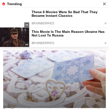
Fajntip.cz
Horoskopy a zvěrokruhy
Andělská poselství na pondělí:
Dnes je čas k meditaci a
naslouchání vnitřnímu hlasu