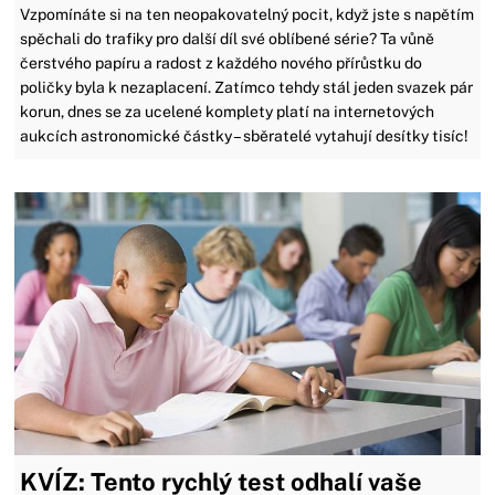
Vzpomínáte si na ten neopakovatelný pocit, když jste s napětím
spěchali do trafiky pro další díl své oblíbené série? Ta vůně
čerstvého papíru a radost z každého nového přírůstku do
poličky byla k nezaplacení. Zatímco tehdy stál jeden svazek pár
korun, dnes se za ucelené komplety platí na internetových
aukcích astronomické částky – sběratelé vytahují desítky tisíc!
KVÍZ: Tento rychlý test odhalí vaše