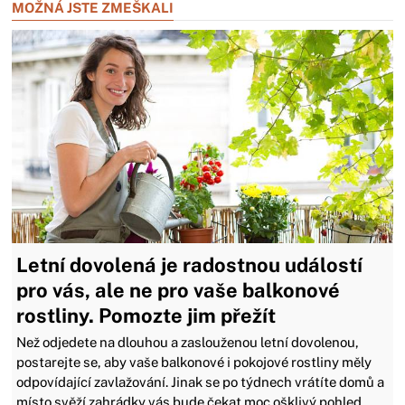
MOŽNÁ JSTE ZMEŠKALI
Letní dovolená je radostnou událostí
pro vás, ale ne pro vaše balkonové
rostliny. Pomozte jim přežít
Než odjedete na dlouhou a zaslouženou letní dovolenou,
postarejte se, aby vaše balkonové i pokojové rostliny měly
odpovídající zavlažování. Jinak se po týdnech vrátíte domů a
místo svěží zahrádky vás bude čekat moc ošklivý pohled.