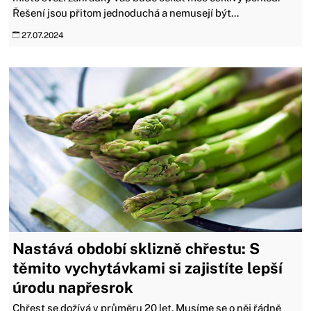
Řešení jsou přitom jednoduchá a nemusejí být...
27.07.2024
Nastává období sklizně chřestu: S
těmito vychytávkami si zajistíte lepší
úrodu napřesrok
Chřest se dožívá v průměru 20 let. Musíme se o něj řádně