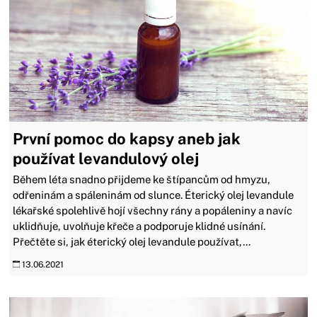
První pomoc do kapsy aneb jak
používat levandulový olej
Během léta snadno přijdeme ke štípancům od hmyzu,
odřeninám a spáleninám od slunce. Éterický olej levandule
lékařské spolehlivě hojí všechny rány a popáleniny a navíc
uklidňuje, uvolňuje křeče a podporuje klidné usínání.
Přečtěte si, jak éterický olej levandule používat,...
13.06.2021