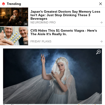
Fajntip.cz
Horoskopy a zvěrokruhy
Andělská poselství na pondělí:
Každé znamení najde svou cestu k
radosti a harmonii