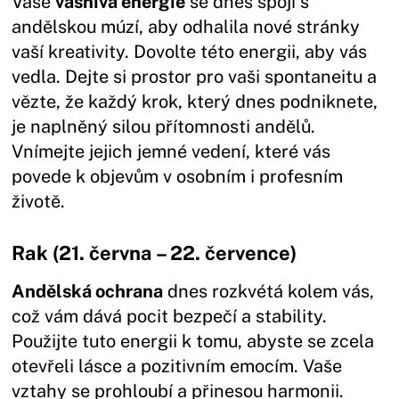
Vaše
vášnivá energie
se dnes spojí s
andělskou múzí, aby odhalila nové stránky
vaší kreativity. Dovolte této energii, aby vás
vedla. Dejte si prostor pro vaši spontaneitu a
vězte, že každý krok, který dnes podniknete,
je naplněný silou přítomnosti andělů.
Vnímejte jejich jemné vedení, které vás
povede k objevům v osobním i profesním
životě.
Rak (21. června – 22. července)
Andělská ochrana
dnes rozkvétá kolem vás,
což vám dává pocit bezpečí a stability.
Použijte tuto energii k tomu, abyste se zcela
otevřeli lásce a pozitivním emocím. Vaše
vztahy se prohloubí a přinesou harmonii.