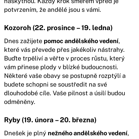
naskytnou. Každý krok směrem vpřed je
potvrzením, že andělé jsou s vámi.
Kozoroh (22. prosince – 19. ledna)
Dnes zažijete
pomoc andělského vedení
,
které vás převede přes jakékoliv nástrahy.
Buďte trpěliví a věřte v proces růstu, který
vám přinese plody v blízké budoucnosti.
Některé vaše obavy se postupně rozptýlí a
budete schopni se soustředit na své
dlouhodobé cíle. Vaše pilnost a úsilí budou
odměněny.
Ryby (19. února – 20. března)
Dnešek je plný
nežného andělského vedení
,