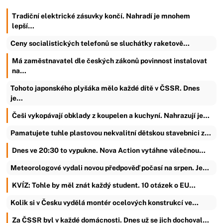
Tradiční elektrické zásuvky končí. Nahradí je mnohem
lepší…
Ceny socialistických telefonů se sluchátky raketově…
Má zaměstnavatel dle českých zákonů povinnost instalovat
na…
Tohoto japonského plyšáka mělo každé dítě v ČSSR. Dnes
je…
Češi vykopávají obklady z koupelen a kuchyní. Nahrazují je…
Pamatujete tuhle plastovou nekvalitní dětskou stavebnici z…
Dnes ve 20:30 to vypukne. Nova Action vytáhne válečnou…
Meteorologové vydali novou předpověď počasí na srpen. Je…
KVÍZ: Tohle by měl znát každý student. 10 otázek o EU…
Kolik si v Česku vydělá montér ocelových konstrukcí ve…
Za ČSSR byl v každé domácnosti. Dnes už se jich dochoval…