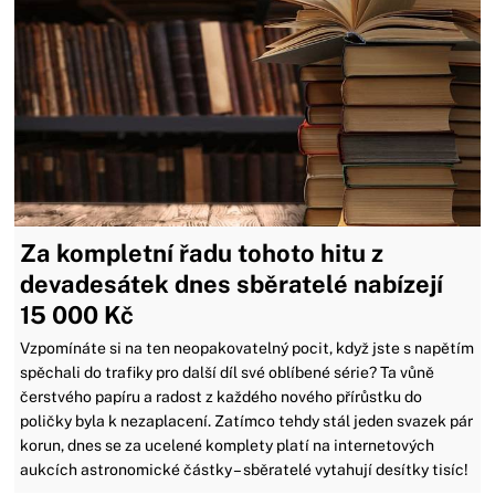
Za kompletní řadu tohoto hitu z
devadesátek dnes sběratelé nabízejí
15 000 Kč
Vzpomínáte si na ten neopakovatelný pocit, když jste s napětím
spěchali do trafiky pro další díl své oblíbené série? Ta vůně
čerstvého papíru a radost z každého nového přírůstku do
poličky byla k nezaplacení. Zatímco tehdy stál jeden svazek pár
korun, dnes se za ucelené komplety platí na internetových
aukcích astronomické částky – sběratelé vytahují desítky tisíc!