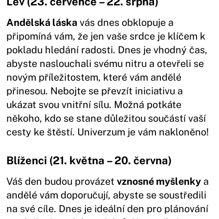
Lev (23. července – 22. srpna)
Andělská láska
vás dnes obklopuje a
připomíná vám, že jen vaše srdce je klíčem k
pokladu hledání radosti. Dnes je vhodný čas,
abyste naslouchali svému nitru a otevřeli se
novým příležitostem, které vám andělé
přinesou. Nebojte se převzít iniciativu a
ukázat svou vnitřní sílu. Možná potkáte
někoho, kdo se stane důležitou součástí vaší
cesty ke štěstí. Univerzum je vám nakloněno!
Blíženci (21. května – 20. června)
Váš den budou provázet
vznosné myšlenky
a
andělé vám doporučují, abyste se soustředili
na své cíle. Dnes je ideální den pro plánování