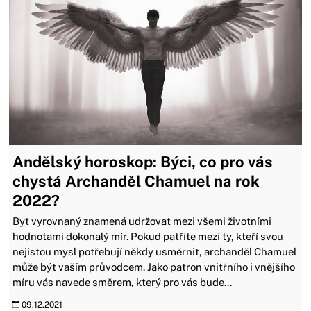
Andělský horoskop: Býci, co pro vás
chystá Archanděl Chamuel na rok
2022?
Byt vyrovnaný znamená udržovat mezi všemi životními
hodnotami dokonalý mír. Pokud patříte mezi ty, kteří svou
nejistou mysl potřebují někdy usměrnit, archanděl Chamuel
může být vaším průvodcem. Jako patron vnitřního i vnějšího
míru vás navede směrem, který pro vás bude...
09.12.2021