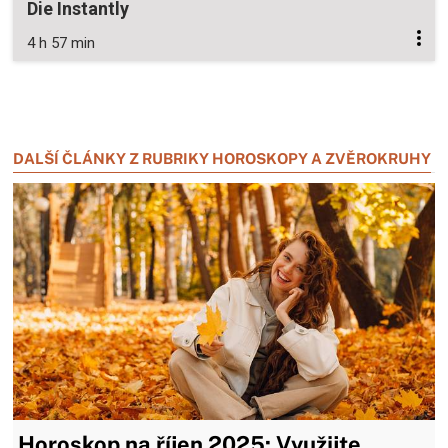
Die Instantly
4 h 57 min
Zavřít reklamu
Zavřít reklamu
DALŠÍ ČLÁNKY Z RUBRIKY HOROSKOPY A ZVĚROKRUHY
Horoskop na říjen 2025: Využijte