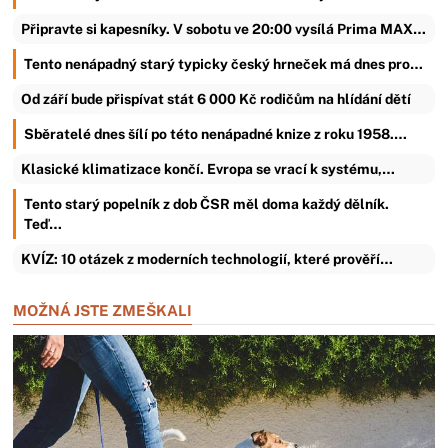
Připravte si kapesníky. V sobotu ve 20:00 vysílá Prima MAX…
Tento nenápadný starý typicky český hrneček má dnes pro…
Od září bude přispívat stát 6 000 Kč rodičům na hlídání dětí
Sběratelé dnes šílí po této nenápadné knize z roku 1958.…
Klasické klimatizace končí. Evropa se vrací k systému,…
Tento starý popelník z dob ČSR měl doma každý dělník.
Teď…
KVÍZ: 10 otázek z moderních technologií, které prověří…
MOŽNÁ JSTE ZMEŠKALI