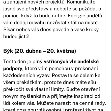
a zahájení nových projektů. Komunikujte
jasně své představy a nebojte se požádat o
pomoc, když to bude nutné. Energie andělů
vám dodají odvahu nezůstat stát na místě.
Písař nebes vás dnes povede a vaše kroky
budou jisté!
Býk (20. dubna – 20. května)
Tento den je plný
vstřícných vln andělské
podpory
, které vám pomohou v překonání
každodenních výzev. Postavte se čelem ke
všem překážkám, protože dnes máte sílu
překročit své vlastní limity. Buďte otevření
novým myšlenkám a přijímejte inspiraci od
lidí kolem vás. Můžete narazit na cenné rady,
které posunou váš osobní i profesní život na