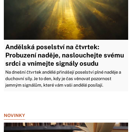
Andělská poselství na čtvrtek:
Probuzení naděje, naslouchejte svému
srdci a vnímejte signály osudu
Na dnešní čtvrtek andělé přinášejí poselství plné naděje a
duchovní síly. Je to den, kdy je čas věnovat pozornost
jemným signálům, které vám vaši andělé posílají.
Zavřít reklamu
NOVINKY