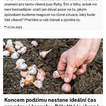
znamení pro tento víkend jsou Ryby, Štír a Váhy, avšak nic
není beznadějné – stačí jen dávat pozor na to, jakým
způsobem budeme reagovat na různé situace. Jaký bude
Váš víkend? Přečtěte si náš článek a zjistěte to.
07.04.2023
Koncem podzimu nastane ideální čas