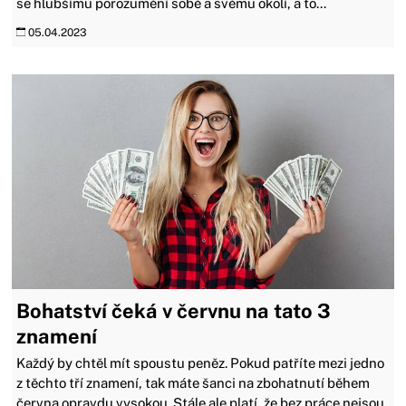
se hlubšímu porozumění sobě a svému okolí, a to...
05.04.2023
Bohatství čeká v červnu na tato 3
znamení
Každý by chtěl mít spoustu peněz. Pokud patříte mezi jedno
z těchto tří znamení, tak máte šanci na zbohatnutí během
června opravdu vysokou. Stále ale platí, že bez práce nejsou