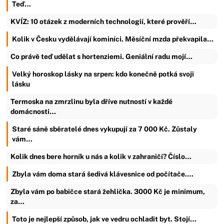
Teď…
KVÍZ: 10 otázek z moderních technologií, které prověří…
Kolik v Česku vydělávají kominíci. Měsíční mzda překvapila…
Co právě teď udělat s hortenziemi. Geniální radu mojí…
Velký horoskop lásky na srpen: kdo konečně potká svoji
lásku
Termoska na zmrzlinu byla dříve nutností v každé
domácnosti…
Staré sáně sběratelé dnes vykupují za 7 000 Kč. Zůstaly
vám…
Kolik dnes bere horník u nás a kolik v zahraničí? Číslo…
Zbyla vám doma stará šedivá klávesnice od počítače.…
Zbyla vám po babičce stará žehlička. 3000 Kč je minimum,
za…
Toto je nejlepší způsob, jak ve vedru ochladit byt. Stojí…