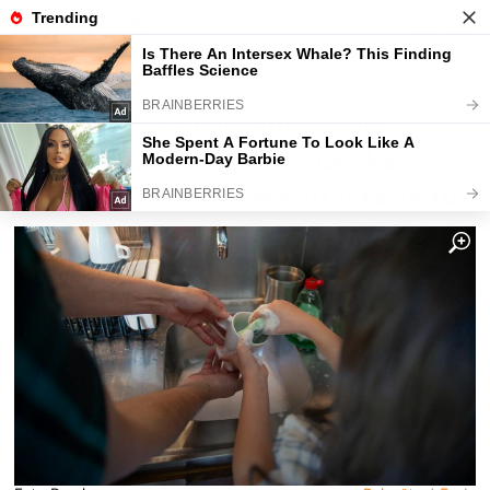
Fajntip.cz
Bydlení
Vyhoďte klasické smradlavé
houbičky plné bakterií. České
kuchyně dobývá nový hit internetu