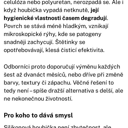
celulóza nebo polyuretan, nerozpadá se. Ale i
když houbička vypadá netknutě,
její
hygienické vlastnosti časem degradují
.
Povrch se stává méně hladkým, vznikají
mikroskopické rýhy, kde se patogeny
snadněji zachycují. Štětinky se
opotřebovávají, klesá čisticí efektivita.
Odborníci proto doporučují výměnu každých
šest až dvanáct měsíců, nebo dříve při změně
barvy, textury či zápachu. Věčné řešení to
tedy není – spíše dražší alternativa s delší, ale
ne nekonečnou životností.
Pro koho to dává smysl
Silikonová houbička není zbytečnost, ale