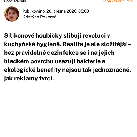
Foto: Pexels
Doba čtení: 5 min
Publikováno: 20. března 2026, 05:00
Kristýna Pokorná
Silikonové houbičky slibují revoluci v
kuchyňské hygieně. Realita je ale složitější –
bez pravidelné dezinfekce se i na jejich
hladkém povrchu usazují bakterie a
ekologické benefity nejsou tak jednoznačné,
jak reklamy tvrdí.
Začátek reklamy
Konec reklamy