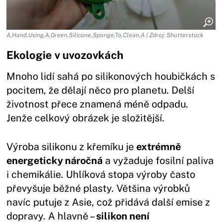
A,Hand,Using,A,Green,Silicone,Sponge,To,Clean,A | Zdroj: Shutterstock
Ekologie v uvozovkách
Mnoho lidí sahá po silikonových houbičkách s
pocitem, že dělají něco pro planetu. Delší
životnost přece znamená méně odpadu.
Jenže celkový obrázek je složitější.
Výroba silikonu z křemíku je
extrémně
energeticky náročná
a vyžaduje fosilní paliva
i chemikálie. Uhlíková stopa výroby často
převyšuje běžné plasty. Většina výrobků
navíc putuje z Asie, což přidává další emise z
dopravy. A hlavně –
silikon není