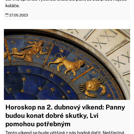
koláče.
27.05.2023
Horoskop na 2. dubnový víkend: Panny
budou konat dobré skutky, Lvi
pomohou potřebným
Tento víkend se bude většině z nás hodně dařit. Nešťastná