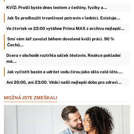
KVÍZ: Prošli byste dnes testem z češtiny, fyziky a…
Jak 5x prodloužit trvanlivost potravin v lednici. Existuje…
Ve čtvrtek ve 22:00 vytáhne Prima MAX z archivu nejlepší…
Smí vám šéf zavolat během dovolené kvůli práci. 90 %
Čechů…
Dcera v obchodě roztrhla sáček těstovin. Reakce pokladní
mě…
Jak vyčistit bazén a udržet vodu čirou jako sklo celé léto.…
Ani 20:00, ani 23:00. Vědci našli nejlepší dobu pro zdraví…
MOŽNÁ JSTE ZMEŠKALI