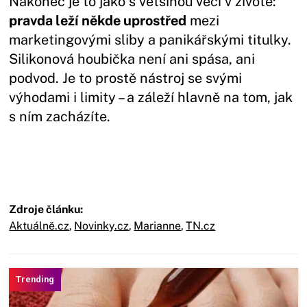
Nakonec je to jako s většinou věcí v životě:
pravda leží někde uprostřed
mezi
marketingovými sliby a panikářskými titulky.
Silikonová houbička není ani spása, ani
podvod. Je to prostě nástroj se svými
výhodami i limity – a záleží hlavně na tom, jak
s ním zacházíte.
Zdroje článku:
Aktuálně.cz
,
Novinky.cz
,
Marianne
,
TN.cz