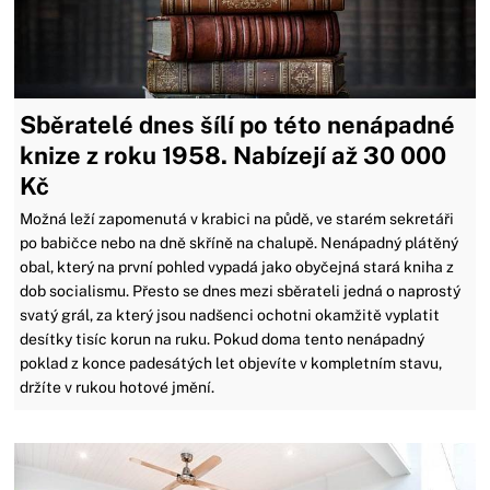
Sběratelé dnes šílí po této nenápadné
knize z roku 1958. Nabízejí až 30 000
Kč
Možná leží zapomenutá v krabici na půdě, ve starém sekretáři
po babičce nebo na dně skříně na chalupě. Nenápadný plátěný
obal, který na první pohled vypadá jako obyčejná stará kniha z
dob socialismu. Přesto se dnes mezi sběrateli jedná o naprostý
svatý grál, za který jsou nadšenci ochotni okamžitě vyplatit
desítky tisíc korun na ruku. Pokud doma tento nenápadný
poklad z konce padesátých let objevíte v kompletním stavu,
držíte v rukou hotové jmění.