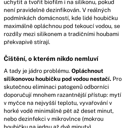
uchytit a tvořit biofilm i na silikonu, pokud
není pravidelně dezinfikován. V reálných
podmínkách domácností, kde lidé houbičku
maximálně opláchnou pod tekoucí vodou, se
rozdíly mezi silikonem a tradičními houbami
překvapivě stírají.
Čištění, o kterém nikdo nemluví
A tady je jádro problému.
Opláchnout
silikonovou houbičku pod vodou nestačí.
Pro
skutečnou eliminaci patogenů odborníci
doporučují mnohem razantnější přístup: mytí
v myčce na nejvyšší teplotu, vyvařování v
horké vodě minimálně pět až deset minut,
nebo dezinfekci v mikrovlnce (mokrou
houbičku na jednu až dvě minuty).