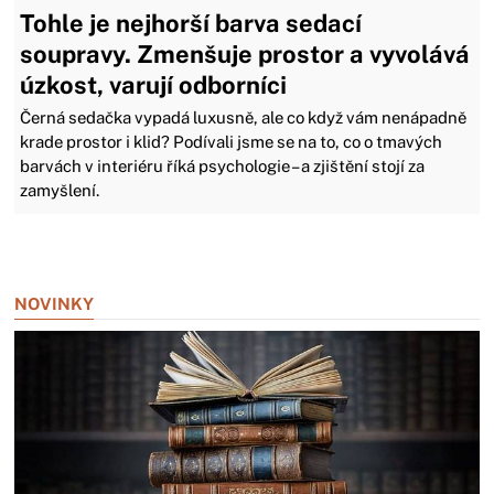
Tohle je nejhorší barva sedací
soupravy. Zmenšuje prostor a vyvolává
úzkost, varují odborníci
Černá sedačka vypadá luxusně, ale co když vám nenápadně
krade prostor i klid? Podívali jsme se na to, co o tmavých
barvách v interiéru říká psychologie – a zjištění stojí za
zamyšlení.
Zavřít reklamu
NOVINKY