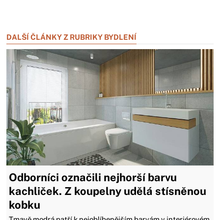
Zavřít reklamu
Zavřít reklamu
DALŠÍ ČLÁNKY Z RUBRIKY BYDLENÍ
Odborníci označili nejhorší barvu
kachliček. Z koupelny udělá stísněnou
kobku
Tmavě modrá patří k nejoblíbenějším barvám v interiérovém