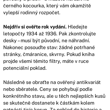
černého kocourka, který vám okamžitě
vylepší rodinný rozpočet.
Nejdřív si ověřte rok vydání.
Hledejte
letopočty 1934 až 1936. Pak zkontrolujte
desky – musí být původní, ne náhradní.
Nakonec posouďte stav: žádné potrhané
stránky, čmáranice, skvrny. Pokud kniha
projde všemi těmito filtry, máte v ruce
potenciální poklad.
Následně se obraťte na ověřený antikvariát
nebo sběratele. Ceny se pohybují podle
konkrétního stavu, ale u těch nejlepších kusů
se skutečně dostanete k částkám kolem
patnácti tisíc korun. Za pohled do historie a