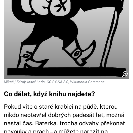
Mikeš | Zdroj: Josef Lada, CC BY-SA 3.0, Wikimedia Commons
Co dělat, když knihu najdete?
Pokud víte o staré krabici na půdě, kterou
nikdo neotevřel dobrých padesát let, možná
nastal čas. Baterka, trocha odvahy překonat
pavouky a prach – a můžete narazit na