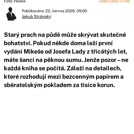
Foto: Pexels
Doba čtení: 5 min
Publikováno: 22. června 2026, 05:00
Jakub Stránský
Starý prach na půdě může skrývat skutečné
bohatství. Pokud někde doma leží první
vydání Mikeše od Josefa Lady z třicátých let,
máte šanci na pěknou sumu. Jenže pozor – ne
každá kniha se počítá. Záleží na detailech,
které rozhodují mezi bezcenným papírem a
sběratelským pokladem za tisíce korun.
Začátek reklamy
Konec reklamy