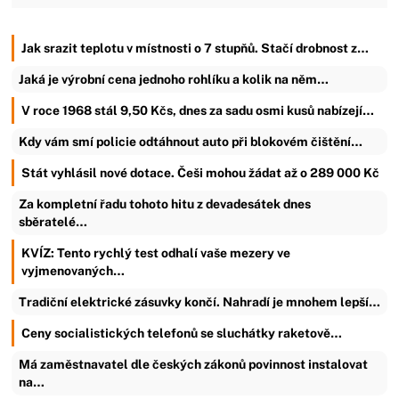
Jak srazit teplotu v místnosti o 7 stupňů. Stačí drobnost z…
Jaká je výrobní cena jednoho rohlíku a kolik na něm…
V roce 1968 stál 9,50 Kčs, dnes za sadu osmi kusů nabízejí…
Kdy vám smí policie odtáhnout auto při blokovém čištění…
Stát vyhlásil nové dotace. Češi mohou žádat až o 289 000 Kč
Za kompletní řadu tohoto hitu z devadesátek dnes
sběratelé…
KVÍZ: Tento rychlý test odhalí vaše mezery ve
vyjmenovaných…
Tradiční elektrické zásuvky končí. Nahradí je mnohem lepší…
Ceny socialistických telefonů se sluchátky raketově…
Má zaměstnavatel dle českých zákonů povinnost instalovat
na…