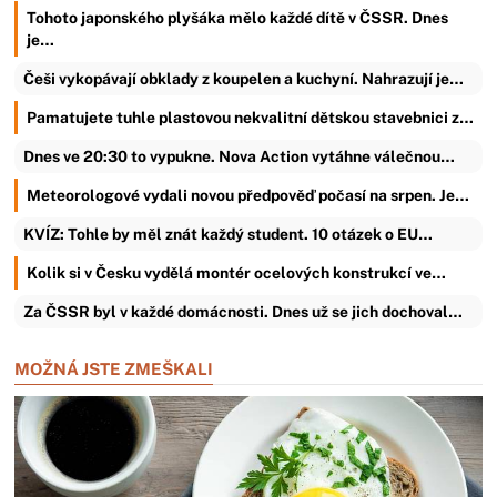
Tohoto japonského plyšáka mělo každé dítě v ČSSR. Dnes
je…
Češi vykopávají obklady z koupelen a kuchyní. Nahrazují je…
Pamatujete tuhle plastovou nekvalitní dětskou stavebnici z…
Dnes ve 20:30 to vypukne. Nova Action vytáhne válečnou…
Meteorologové vydali novou předpověď počasí na srpen. Je…
KVÍZ: Tohle by měl znát každý student. 10 otázek o EU…
Kolik si v Česku vydělá montér ocelových konstrukcí ve…
Za ČSSR byl v každé domácnosti. Dnes už se jich dochoval…
MOŽNÁ JSTE ZMEŠKALI