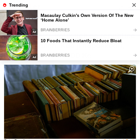
Fajntip.cz
Magazín
Nikdo netuší, kolik jich po republice
leží na půdách. Kdo ji nepoškodil,
dostane dnes 15 000 Kč