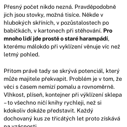
Přesný počet nikdo nezná. Pravděpodobně
jich jsou stovky, možná tisíce. Někde v
hlubokých skříních, v pozůstalostech po
babičkách, v kartonech při stěhování.
Pro
mnoho lidí jde prostě o staré harampádí
,
kterému málokdo při vyklízení věnuje víc než
letmý pohled.
Přitom právě tady se skrývá potenciál, který
může majitele překvapit. Problém je v tom, že
věci s časem nemizí pomalu a rovnoměrně.
Vlhkost, plíseň, kontejner při výklízení sklepa
– to všechno ničí knihy rychleji, než si
kdokoliv dokáže představit. Každý
dochovaný kus ze třicátých let proto získává
na vzácnosti.