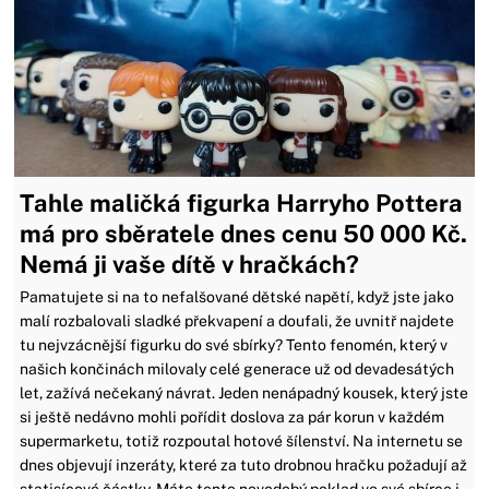
Tahle maličká figurka Harryho Pottera
má pro sběratele dnes cenu 50 000 Kč.
Nemá ji vaše dítě v hračkách?
Pamatujete si na to nefalšované dětské napětí, když jste jako
malí rozbalovali sladké překvapení a doufali, že uvnitř najdete
tu nejvzácnější figurku do své sbírky? Tento fenomén, který v
našich končinách milovaly celé generace už od devadesátých
let, zažívá nečekaný návrat. Jeden nenápadný kousek, který jste
si ještě nedávno mohli pořídit doslova za pár korun v každém
supermarketu, totiž rozpoutal hotové šílenství. Na internetu se
dnes objevují inzeráty, které za tuto drobnou hračku požadují až