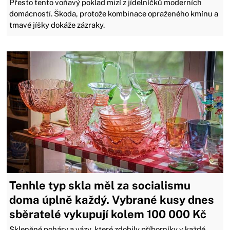
Přesto tento voňavý poklad mizí z jídelníčků moderních
domácností. Škoda, protože kombinace opraženého kmínu a
tmavé jíšky dokáže zázraky.
Tenhle typ skla měl za socialismu
doma úplně každý. Vybrané kusy dnes
sběratelé vykupují kolem 100 000 Kč
Skleněné poháry a vázy, které zdobily příborníky v každé