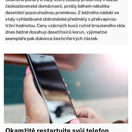
československé domácnosti, prošly během několika
desetiletí pozoruhodnou proměnou. Z běžného nádobí se
staly vyhledávané sběratelské předměty s překvapivou
tržní hodnotou. Ceny vzácných kusů ručně broušeného skla
dnes běžně dosahují desetitisíců korun, výjimečné
exempláře pak dokonce šesticiferných částek.
Okamžitě restartujte svůj telefon,