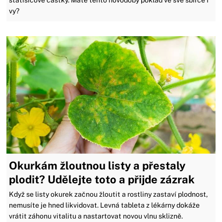
statisícové částky. Máte tento novodobý poklad ve své sbírce i
vy?
Okurkám žloutnou listy a přestaly
plodit? Udělejte toto a přijde zázrak
Když se listy okurek začnou žloutit a rostliny zastaví plodnost,
nemusíte je hned likvidovat. Levná tableta z lékárny dokáže
vrátit záhonu vitalitu a nastartovat novou vlnu sklizně.