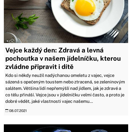
Vejce každý den: Zdravá a levná
pochoutka v našem jídelníčku, kterou
zvládne připravit i dítě
Kdo si někdy neužil nadýchanou omeletu z vajec, vejce
sázená s opečeným toustem nebo ztracená, se zeleninovým
salátem. Většina lidí nepřemýšlí nad jídlem, jak je zdravé a
co tělu přináší. Vejce jsou v jídelníčku velmi často, a proto je
dobré vědět, jaké vlastnosti vajec našemu...
08.07.2021