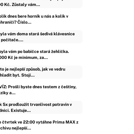
0 Kč. Zůstaly vám…
lik dnes bere horník u nás a kolik v
ahraničí? Číslo…
yla vám doma stará šedivá klávesnice
 počítače.…
byla vám po babičce stará žehlička.
000 Kč je minimum, za…
to je nejlepší způsob, jak ve vedru
hladit byt. Stojí…
VÍZ: Prošli byste dnes testem z češtiny,
yziky a…
k 5x prodloužit trvanlivost potravin v
dnici. Existuje…
e čtvrtek ve 22:00 vytáhne Prima MAX z
rchivu nejlepší…