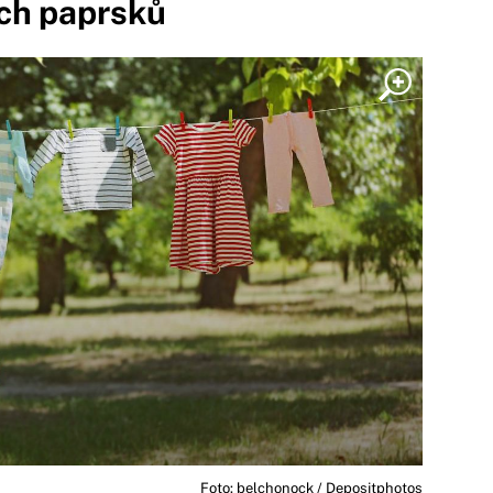
ch paprsků
Foto: belchonock / Depositphotos