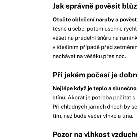
Jak správně pověsit blůz
Otočte oblečení naruby a pověst
těsně u sebe, potom uschne rychle
věšet na prádelní šňůru na ramín
v ideálním případě před setměním
nechávat na věšáku přes noc.
Při jakém počasí je dobr
Nejlépe když je teplo a slunečno
stínu. Akorát je potřeba počítat s
Při chladných jarních dnech by se
tím, než bude večer vlhko a tma.
Pozor na vlhkost vzduch