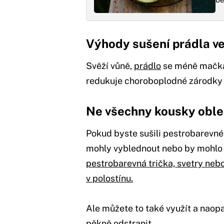
Výhody sušení prádla v
Svěží vůně,
prádlo
se méně mačká a
redukuje choroboplodné zárodky 
Ne všechny kousky obleč
Pokud byste sušili pestrobarevné
mohly vyblednout nebo by mohlo d
pestrobarevná trička, svetry nebo 
v polostínu.
Ale můžete to také využít a naop
pěkně odstranit.