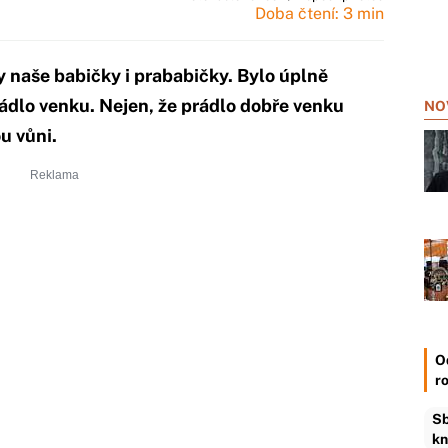
Doba čtení: 3 min
y naše babičky i prababičky. Bylo úplně
rádlo venku. Nejen, že prádlo dobře venku
NO
u vůni.
O
r
Sb
kn