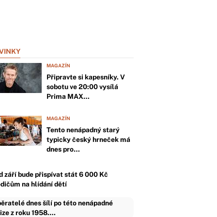
VINKY
MAGAZÍN
Připravte si kapesníky. V
sobotu ve 20:00 vysílá
Prima MAX…
MAGAZÍN
Tento nenápadný starý
typicky český hrneček má
dnes pro…
d září bude přispívat stát 6 000 Kč
odičům na hlídání dětí
ěratelé dnes šílí po této nenápadné
ize z roku 1958.…