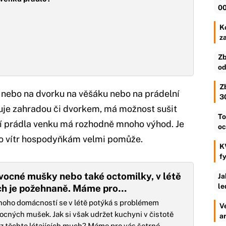
00
Ko
z
Zb
od
Z
ě nebo na dvorku na věšáku nebo na prádelní
3
uje zahradou či dvorkem, má možnost sušit
To
ení prádla venku má rozhodně mnoho výhod. Je
oc
bo vítr hospodyňkám velmi pomůže.
K
f
vocné mušky nebo také octomilky, v létě
Ja
le
ich je požehnaně. Máme pro…
oho domácností se v létě potýká s problémem
V
ocných mušek. Jak si však udržet kuchyni v čistotě
a
z těchto létajících much? Máme pro vás šetrné…