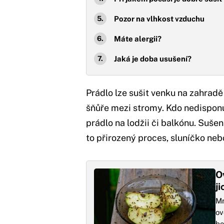
Pozor na vlhkost vzduchu
Máte alergii?
Jaká je doba usušení?
Prádlo lze sušit venku na zahrad
šňůře mezi stromy. Kdo nedispon
prádlo na lodžii či balkónu. Suš
to přirozený proces, sluníčko ne
O
j
Mn
ov
be