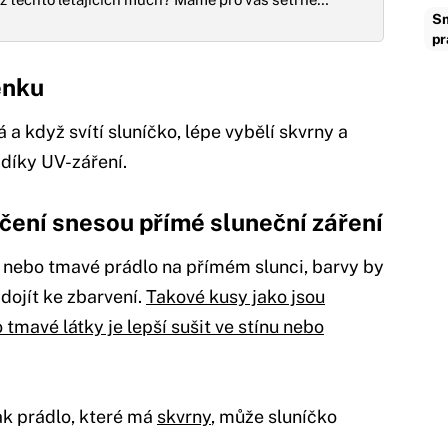
Sm
pr
enku
 když svítí sluníčko, lépe vybělí skvrny a
díky UV-záření.
ení snesou přímé sluneční záření
 nebo tmavé prádlo na přímém slunci, barvy by
ojít ke zbarvení.
Takové kusy jako jsou
tmavé látky je lepší sušit ve stínu nebo
ak prádlo, které má
skvrny
, může sluníčko