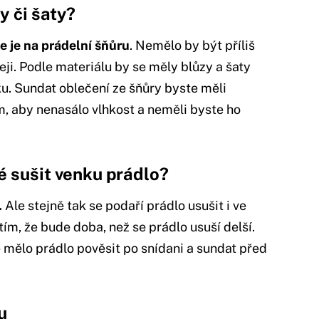
y či šaty?
e je na prádelní šňůru
. Nemělo by být příliš
ji. Podle materiálu by se měly blůzy a šaty
ku. Sundat oblečení ze šňůry byste měli
, aby nenasálo vlhkost a neměli byste ho
é sušit venku prádlo?
.
Ale stejně tak se podaří prádlo usušit i ve
 tím, že bude doba, než se prádlo usuší delší.
 mělo prádlo pověsit po snídani a sundat před
u