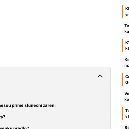
K
v
Te
ka
K
k
Ko
mz
C
G
Ve
ko
esou přímé sluneční záření
T
v
ty?
St
t venku prádlo?