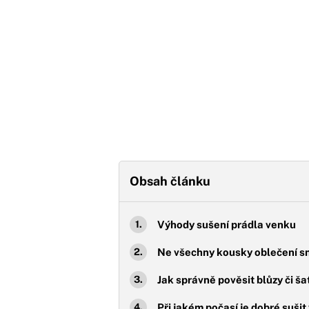
Obsah článku
Výhody sušení prádla venku
Ne všechny kousky oblečení sn
Jak správně pověsit blůzy či ša
Při jakém počasí je dobré suši