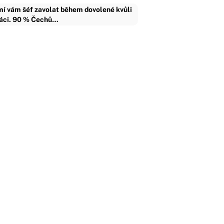
í vám šéf zavolat během dovolené kvůli
áci. 90 % Čechů…