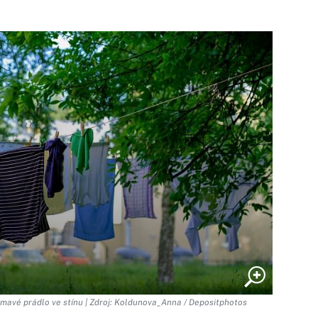
 tmavé prádlo ve stínu | Zdroj: Koldunova_Anna / Depositphotos