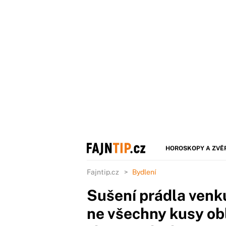
HOROSKOPY A ZVĚ
Fajntip.cz
Bydlení
Sušení prádla ven
ne všechny kusy ob