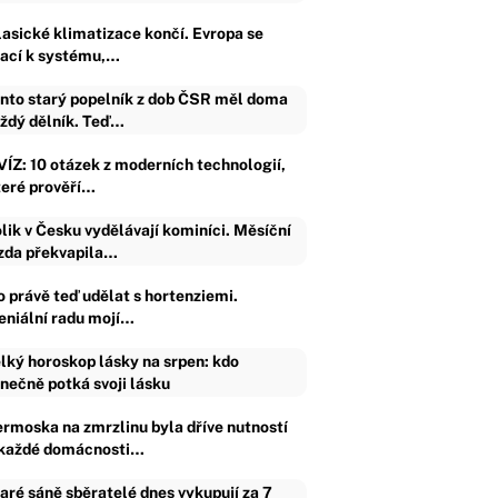
lasické klimatizace končí. Evropa se
rací k systému,…
nto starý popelník z dob ČSR měl doma
ždý dělník. Teď…
VÍZ: 10 otázek z moderních technologií,
teré prověří…
lik v Česku vydělávají kominíci. Měsíční
da překvapila…
o právě teď udělat s hortenziemi.
eniální radu mojí…
lký horoskop lásky na srpen: kdo
nečně potká svoji lásku
ermoska na zmrzlinu byla dříve nutností
 každé domácnosti…
aré sáně sběratelé dnes vykupují za 7