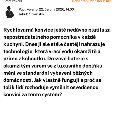
Foto: Pexels
Doba čtení: více než 5 min
Publikováno: 22. června 2026, 14:00
Jakub Stránský
Rychlovarná konvice ještě nedávno platila za
nepostradatelného pomocníka v každé
kuchyni. Dnes ji ale stále častěji nahrazuje
technologie, která vrací vodu okamžitě a
přímo z kohoutku. Dřezové baterie s
okamžitým varem se z luxusního doplňku
mění ve standardní vybavení běžných
domácností. Jak vlastně fungují a proč se
tolik lidí rozhoduje vyměnit osvědčenou
konvici za tento systém?
Začátek reklamy
Konec reklamy