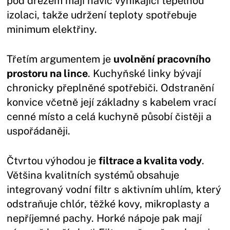
pod dřezem mají navíc vynikající tepelnou
izolaci, takže udržení teploty spotřebuje
minimum elektřiny.
Třetím argumentem je
uvolnění pracovního
prostoru na lince
. Kuchyňské linky bývají
chronicky přeplněné spotřebiči. Odstranění
konvice včetně její základny s kabelem vrací
cenné místo a celá kuchyně působí čistěji a
uspořádaněji.
Čtvrtou výhodou je
filtrace a kvalita vody
.
Většina kvalitních systémů obsahuje
integrovaný vodní filtr s aktivním uhlím, který
odstraňuje chlór, těžké kovy, mikroplasty a
nepříjemné pachy. Horké nápoje pak mají