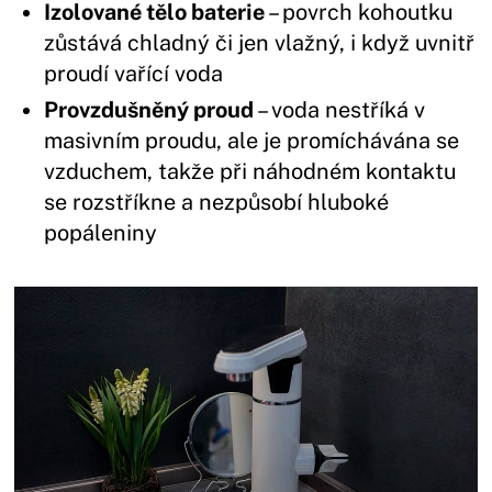
Izolované tělo baterie
– povrch kohoutku
zůstává chladný či jen vlažný, i když uvnitř
proudí vařící voda
Provzdušněný proud
– voda nestříká v
masivním proudu, ale je promíchávána se
vzduchem, takže při náhodném kontaktu
se rozstříkne a nezpůsobí hluboké
popáleniny