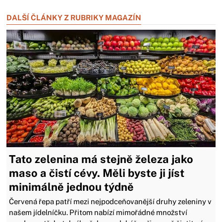
Zavřít reklamu
DALŠÍ ČLÁNKY Z RUBRIKY MAGAZÍN
Tato zelenina má stejně železa jako
maso a čistí cévy. Měli byste ji jíst
minimálně jednou týdně
Červená řepa patří mezi nejpodceňovanější druhy zeleniny v
našem jídelníčku. Přitom nabízí mimořádné množství