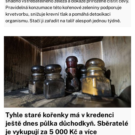
snadno vstřebatelného železa a dokáže přirozeně čistit cévy.
Pravidelná konzumace této kořenové zeleniny podporuje
krvetvorbu, snižuje krevní tlak a pomáhá detoxikaci
organismu. Stačí ji zařadit na talíř alespoň jednou týdně.
Tyhle staré kořenky má v kredenci
ještě dnes půlka důchodkyň. Sběratelé
je vykupují za 5 000 Kč a více