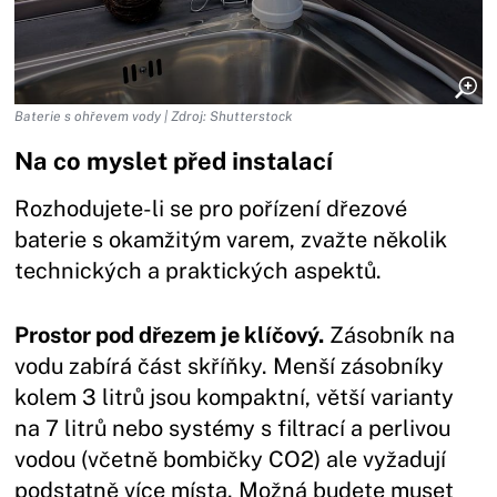
Baterie s ohřevem vody | Zdroj: Shutterstock
Na co myslet před instalací
Rozhodujete-li se pro pořízení dřezové
baterie s okamžitým varem, zvažte několik
technických a praktických aspektů.
Prostor pod dřezem je klíčový.
Zásobník na
vodu zabírá část skříňky. Menší zásobníky
kolem 3 litrů jsou kompaktní, větší varianty
na 7 litrů nebo systémy s filtrací a perlivou
vodou (včetně bombičky CO2) ale vyžadují
podstatně více místa. Možná budete muset