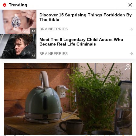
Fajntip.cz
Magazín
Rychlovarné už nikdo nepoužívá.
Tady je věc, co je dokonale
nahrazuje