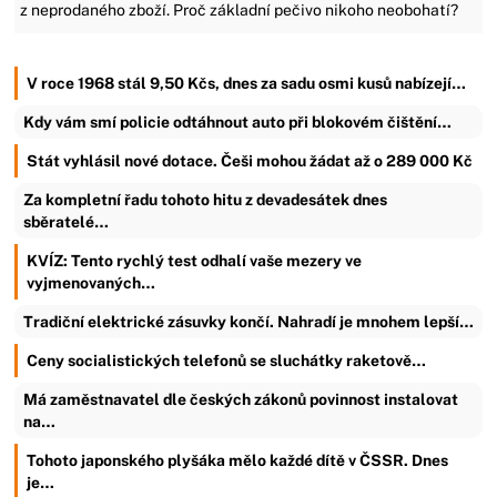
z neprodaného zboží. Proč základní pečivo nikoho neobohatí?
V roce 1968 stál 9,50 Kčs, dnes za sadu osmi kusů nabízejí…
Kdy vám smí policie odtáhnout auto při blokovém čištění…
Stát vyhlásil nové dotace. Češi mohou žádat až o 289 000 Kč
Za kompletní řadu tohoto hitu z devadesátek dnes
sběratelé…
KVÍZ: Tento rychlý test odhalí vaše mezery ve
vyjmenovaných…
Tradiční elektrické zásuvky končí. Nahradí je mnohem lepší…
Ceny socialistických telefonů se sluchátky raketově…
Má zaměstnavatel dle českých zákonů povinnost instalovat
na…
Tohoto japonského plyšáka mělo každé dítě v ČSSR. Dnes
je…