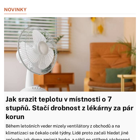
NOVINKY
Jak srazit teplotu v místnosti o 7
stupňů. Stačí drobnost z lékárny za pár
korun
Během letošních veder mizely ventilátory z obchodů a na
klimatizaci se čekalo celé týdny. Lidé proto začali hledat jiné
způsoby, jak doma zmírnit horko, a sáhli po stříbrné záchranné