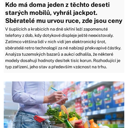
Kdo má doma jeden z těchto deseti
starých mobilů, vyhrál jackpot.
Sběratelé mu urvou ruce, zde jsou ceny
V šuplících a krabicích na dně skříní leží zapomenuté
telefony z dob, kdy dotykové displeje ještě neexistovaly.
Zatímco většina lidí v nich vidí jen elektronický šrot,
sběratelé retro technologií za ně nabízejí překvapivé částky.
Analýza tuzemských bazarů a aukcí odhalila, že některé
modely dosahují hodnoty desítek tisíc korun. Rozhodující je
typ zařízení, jeho stav a především vzácnost na trhu.