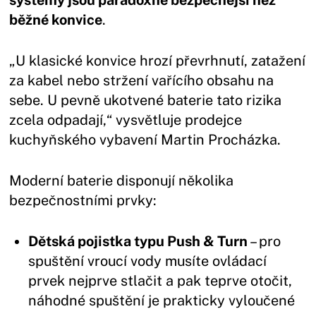
systémy jsou paradoxně bezpečnější než
běžné konvice
.
„U klasické konvice hrozí převrhnutí, zatažení
za kabel nebo stržení vařícího obsahu na
sebe. U pevně ukotvené baterie tato rizika
zcela odpadají,“ vysvětluje prodejce
kuchyňského vybavení Martin Procházka.
Moderní baterie disponují několika
bezpečnostními prvky:
Dětská pojistka typu Push & Turn
– pro
spuštění vroucí vody musíte ovládací
prvek nejprve stlačit a pak teprve otočit,
náhodné spuštění je prakticky vyloučené