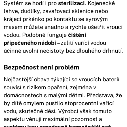
Systém se hodí i pro
sterilizaci
. Kojenecké
lahve, dudlíky, zavařovací sklenice nebo
krájecí prkénko po kontaktu se syrovým
masem můžete snadno a rychle ošetřit vroucí
vodou. Podobně funguje
čištění
připečeného nádobí
– zalití vařící vodou
účinně uvolní nečistoty bez dlouhého drhnutí.
Bezpečnost není problém
Nejčastější obava týkající se vroucích baterií
souvisí s rizikem opaření, zejména v
domácnostech s malými dětmi. Představa, že
by dítě omylem pustilo stoprocentní vařící
vodu, skutečně děsí. Výrobci však tomuto
aspektu věnují maximální pozornost a