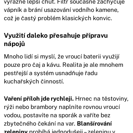
výrazně lepší chuť. Filtr současně zachycuje
vápník a brání usazování vodního kamene,
což je častý problém klasických konvic.
Využití daleko přesahuje přípravu
nápojů
Mnoho lidí si myslí, že vroucí baterii využijí
pouze pro čaj a kávu. Realita je ale mnohem
pestřejší a systém usnadňuje řadu
kuchařských činností.
Vaření příloh jde rychleji.
Hrnec na těstoviny,
rýži nebo brambory naplníte rovnou vroucí
vodou, postavíte na sporák a vaříte bez
zbytečného čekání na var.
Blanšírování
zeleniny
probíhá jednodušeji – zeleninu v