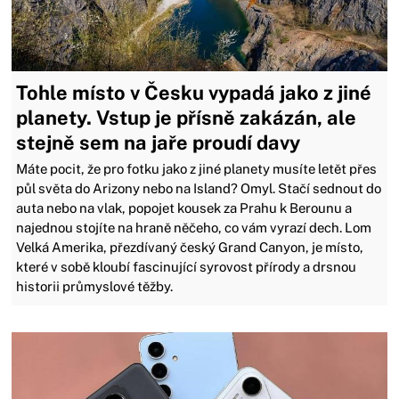
Tohle místo v Česku vypadá jako z jiné
planety. Vstup je přísně zakázán, ale
stejně sem na jaře proudí davy
Máte pocit, že pro fotku jako z jiné planety musíte letět přes
půl světa do Arizony nebo na Island? Omyl. Stačí sednout do
auta nebo na vlak, popojet kousek za Prahu k Berounu a
najednou stojíte na hraně něčeho, co vám vyrazí dech. Lom
Velká Amerika, přezdívaný český Grand Canyon, je místo,
které v sobě kloubí fascinující syrovost přírody a drsnou
historii průmyslové těžby.