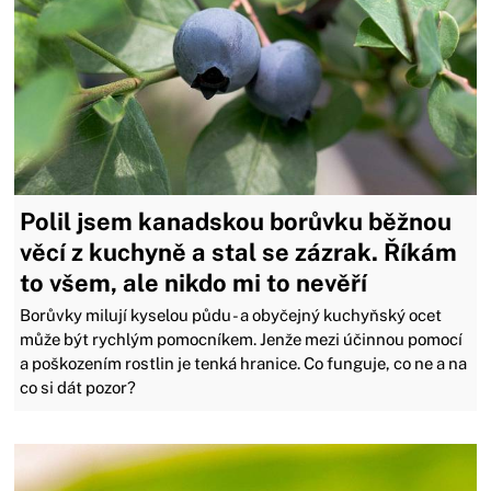
Polil jsem kanadskou borůvku běžnou
věcí z kuchyně a stal se zázrak. Říkám
to všem, ale nikdo mi to nevěří
Borůvky milují kyselou půdu - a obyčejný kuchyňský ocet
může být rychlým pomocníkem. Jenže mezi účinnou pomocí
a poškozením rostlin je tenká hranice. Co funguje, co ne a na
co si dát pozor?