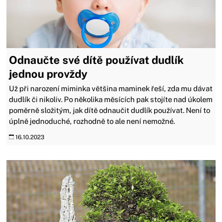
Odnaučte své dítě používat dudlík
jednou provždy
Už při narození miminka většina maminek řeší, zda mu dávat
dudlík či nikoliv. Po několika měsících pak stojíte nad úkolem
poměrně složitým, jak dítě odnaučit dudlík používat. Není to
úplně jednoduché, rozhodně to ale není nemožné.
16.10.2023