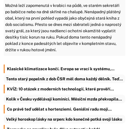
Možná leží zapomenutá v krabici na půdě, ve starém sekretáři
po babičce nebo na dně skříně na chalupě. Nenápadný plátěný
obal, který na první pohled vypadá jako obyčejná stará kniha z
dob socialismu. Přesto se dnes mezi sběrateli jedná o naprostý
svatý grál, za který jsou nadšenci ochotni okamžitě vyplatit
desítky tisíc korun na ruku. Pokud doma tento nenápadný
poklad z konce padesátých let objevíte v kompletním stavu,
držíte v rukou hotové jmění.
Klasické klimatizace končí. Evropa se vrací k systému,…
Tento starý popelník z dob ČSR měl doma každý dělník. Teď…
KVÍZ: 10 otázek z moderních technologií, které prověří…
Kolik v Česku vydělávají kominíci. Měsíční mzda překvapila…
Co právě teď udělat s hortenziemi. Geniální radu mojí…
Velký horoskop lásky na srpen: kdo konečně potká svoji lásku