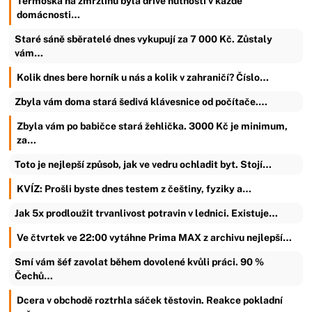
Termoska na zmrzlinu byla dříve nutností v každé
domácnosti…
Staré sáně sběratelé dnes vykupují za 7 000 Kč. Zůstaly
vám…
Kolik dnes bere horník u nás a kolik v zahraničí? Číslo…
Zbyla vám doma stará šedivá klávesnice od počítače.…
Zbyla vám po babičce stará žehlička. 3000 Kč je minimum,
za…
Toto je nejlepší způsob, jak ve vedru ochladit byt. Stojí…
KVÍZ: Prošli byste dnes testem z češtiny, fyziky a…
Jak 5x prodloužit trvanlivost potravin v lednici. Existuje…
Ve čtvrtek ve 22:00 vytáhne Prima MAX z archivu nejlepší…
Smí vám šéf zavolat během dovolené kvůli práci. 90 %
Čechů…
Dcera v obchodě roztrhla sáček těstovin. Reakce pokladní