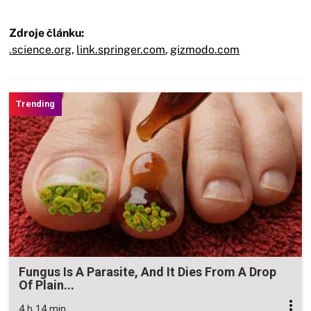
Zdroje článku:
.science.org
,
link.springer.com
,
gizmodo.com
Fungus Is A Parasite, And It Dies From A Drop
Of Plain...
4 h 14 min