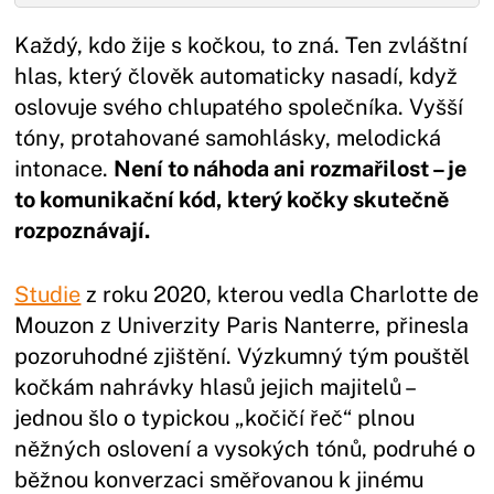
Každý, kdo žije s kočkou, to zná. Ten zvláštní
hlas, který člověk automaticky nasadí, když
oslovuje svého chlupatého společníka. Vyšší
tóny, protahované samohlásky, melodická
intonace.
Není to náhoda ani rozmařilost – je
to komunikační kód, který kočky skutečně
rozpoznávají.
Studie
z roku 2020, kterou vedla Charlotte de
Mouzon z Univerzity Paris Nanterre, přinesla
pozoruhodné zjištění. Výzkumný tým pouštěl
kočkám nahrávky hlasů jejich majitelů –
jednou šlo o typickou „kočičí řeč“ plnou
něžných oslovení a vysokých tónů, podruhé o
běžnou konverzaci směřovanou k jinému