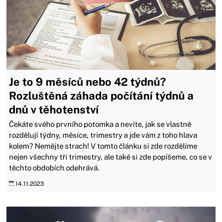
Je to 9 měsíců nebo 42 týdnů?
Rozluštěná záhada počítání týdnů a
dnů v těhotenství
Čekáte svého prvního potomka a nevíte, jak se vlastně
rozdělují týdny, měsíce, trimestry a jde vám z toho hlava
kolem? Nemějte strach! V tomto článku si zde rozdělíme
nejen všechny tři trimestry, ale také si zde popíšeme, co se v
těchto obdobích odehrává.
14.11.2023