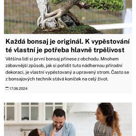
Každá bonsaj je originál. K vypěstování
té vlastní je potřeba hlavně trpělivost
Většina lidí si první bonsaj přinese z obchodu. Mnohem
zábavnější způsob, jak si pořídit tuto nádhernou přírodní
dekoraci, je vlastní vypěstovaný a upravený strom. Často se
z bonsajových technik stává koníček na celý život.
17.06.2024