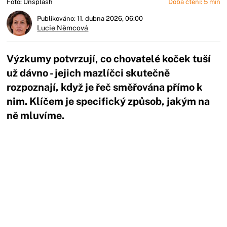
Foto: Unsplash
Doba čtení: 5 min
Publikováno: 11. dubna 2026, 06:00
Lucie Němcová
Výzkumy potvrzují, co chovatelé koček tuší
už dávno - jejich mazlíčci skutečně
rozpoznají, když je řeč směřována přímo k
nim. Klíčem je specifický způsob, jakým na
ně mluvíme.
Začátek reklamy
Konec reklamy