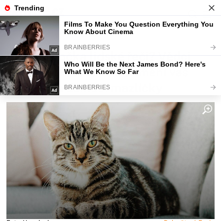
Fajntip.cz
Magazín
Rozumí kočka lidské řeči? Vědci
odhalili pravdu, která změní váš
pohled na domácí mazlíčky