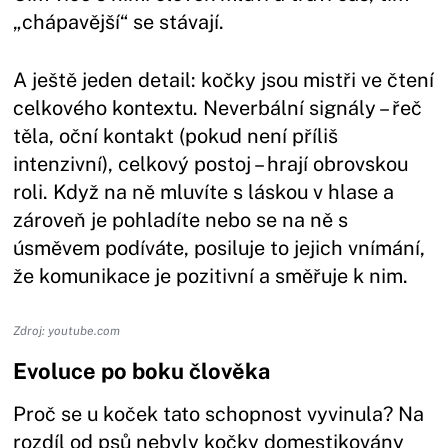
„chápavější“ se stávají.
A ještě jeden detail: kočky jsou mistři ve čtení
celkového kontextu. Neverbální signály – řeč
těla, oční kontakt (pokud není příliš
intenzivní), celkový postoj – hrají obrovskou
roli. Když na ně mluvíte s láskou v hlase a
zároveň je pohladíte nebo se na ně s
úsměvem podíváte, posiluje to jejich vnímání,
že komunikace je pozitivní a směřuje k nim.
Zdroj: youtube.com
Evoluce po boku člověka
Proč se u koček tato schopnost vyvinula? Na
rozdíl od psů nebyly kočky domestikovány