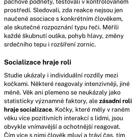
pachové podněty, testovali v kontrolovaném
prostředí. Sledovali, zda reakce nejsou jen
naučené asociace s konkrétním člověkem,
ale skutečné rozpoznání typu řeči. Měřili
každé škubnutí ouška, pohyb hlavy, změny
srdečního tepu i rozšíření zornic.
Socializace hraje roli
Studie ukázaly i individuální rozdíly mezi
kočkami. Některé reagovaly intenzivněji, jiné
méně. Věk ani plemeno se neukázaly jako
statisticky významné faktory, ale
zásadní roli
hraje socializace
. Kočky, které měly v raném
věku více pozitivních interakcí s lidmi, jsou
obvykle vnímavější a ochotnější reagovat.
Čím více s nimi člověk mluví a tráví čas, tím