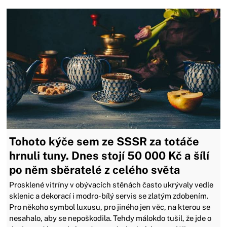
Tohoto kýče sem ze SSSR za totáče
hrnuli tuny. Dnes stojí 50 000 Kč a šílí
po něm sběratelé z celého světa
Prosklené vitríny v obývacích stěnách často ukrývaly vedle
sklenic a dekorací i modro-bílý servis se zlatým zdobením.
Pro někoho symbol luxusu, pro jiného jen věc, na kterou se
nesahalo, aby se nepoškodila. Tehdy málokdo tušil, že jde o