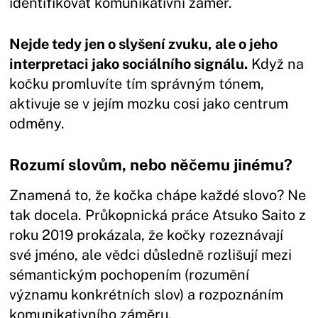
identifikovat komunikativní záměr.
Nejde tedy jen o slyšení zvuku, ale o jeho
interpretaci jako sociálního signálu.
Když na
kočku promluvíte tím správným tónem,
aktivuje se v jejím mozku cosi jako centrum
odměny.
Rozumí slovům, nebo něčemu jinému?
Znamená to, že kočka chápe každé slovo? Ne
tak docela. Průkopnická práce Atsuko Saito z
roku 2019 prokázala, že kočky rozeznávají
své jméno, ale vědci důsledně rozlišují mezi
sémantickým pochopením (rozumění
významu konkrétních slov) a rozpoznáním
komunikativního záměru.