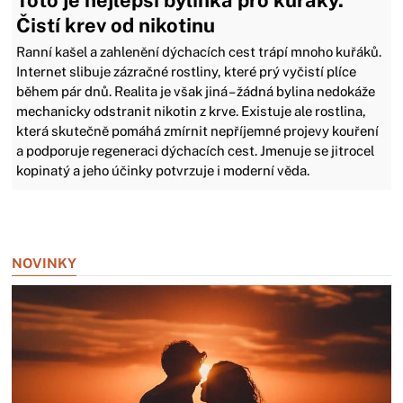
Toto je nejlepší bylinka pro kuřáky.
Čistí krev od nikotinu
Ranní kašel a zahlenění dýchacích cest trápí mnoho kuřáků.
Internet slibuje zázračné rostliny, které prý vyčistí plíce
během pár dnů. Realita je však jiná – žádná bylina nedokáže
mechanicky odstranit nikotin z krve. Existuje ale rostlina,
která skutečně pomáhá zmírnit nepříjemné projevy kouření
a podporuje regeneraci dýchacích cest. Jmenuje se jitrocel
kopinatý a jeho účinky potvrzuje i moderní věda.
Zavřít reklamu
NOVINKY