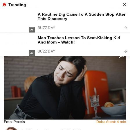
Fajntip.cz
Magazín
Naletěla jsem podvodníkovi na
seznamce a přišla o 20 tisíc
Foto: Pexels
Doba čtení: 4 min