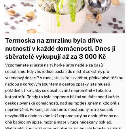
Termoska na zmrzlinu byla dříve
nutností v každé domácnosti. Dnes ji
sběratelé vykupují až za 3 000 Kč
Vzpomenete si ještě na ty horké letní neděle za časů
socialismu, kdy vás rodiče poslali do místní cukrárny pro
víkendový dezert? V ruce jste svírali zvláštní, překvapivě těžkou
nádobu s korkovým špuntem a cestou zpátky jste museli
pořádně utíkat, aby se obsah uvnitř neproměnil v tekutou
katastrofu. Tehdy to byla naprosto běžná součást snad každé
československé domácnosti, nad jejímž designem nikdo příliš
nepřemýšlel. Pokud jste ale tento nenápadný retro kousek
nevyhodili a dodnes vám leží zapomenutý na chalupě nebo na
dně babiččiny spíže, možná máte v ruce nečekaný poklad.
Sběratelé jsou totiž dnes ochotni za zachovalé kousky zaplatit