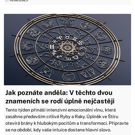
16.08.2025
Jak poznáte anděla: V těchto dvou
znameních se rodí úplně nejčastěji
Tento týden přináší intenzivní emocionální vlnu, která
zasáhne především citlivé Ryby a Raky. Úplněk ve Štíru
otevírá brány k hlubokým pocitům a transformaci. Připravte
se na období, kdy vaše intuice dostane hlavní slovo.