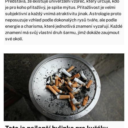
Představa, že existuje univerzální vzorec, který určuje, kdo
je pro koho přitažlivý, je spíše mýtus. Přitažlivost je velmi
subjektivní a každý vnímá atraktivitu jinak. Astrologie proto
neposuzuje vzhled podle dokonalých rysů tváře, ale podle
energie a charisma, které jednotlivá znamení vyzařují. Každé
znamení má svůj vlastní druh šarmu, jímž dokáže zaujmout
své okolí.