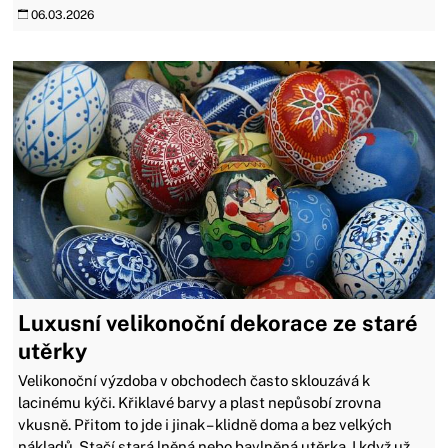
06.03.2026
Luxusní velikonoční dekorace ze staré
utěrky
Velikonoční výzdoba v obchodech často sklouzává k
lacinému kýči. Křiklavé barvy a plast nepůsobí zrovna
vkusně. Přitom to jde i jinak – klidně doma a bez velkých
nákladů. Stačí stará lněná nebo bavlněná utěrka. I když už