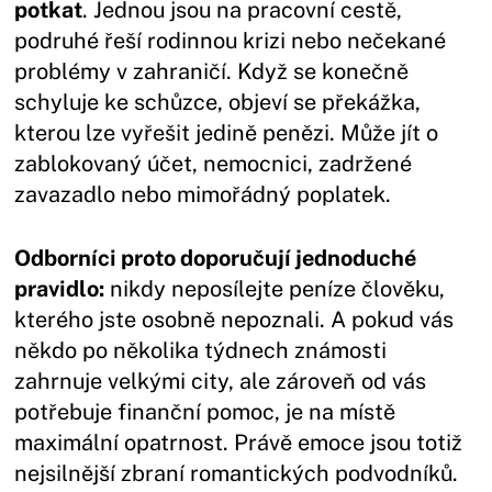
potkat
. Jednou jsou na pracovní cestě,
podruhé řeší rodinnou krizi nebo nečekané
problémy v zahraničí. Když se konečně
schyluje ke schůzce, objeví se překážka,
kterou lze vyřešit jedině penězi. Může jít o
zablokovaný účet, nemocnici, zadržené
zavazadlo nebo mimořádný poplatek.
Odborníci proto doporučují jednoduché
pravidlo:
nikdy neposílejte peníze člověku,
kterého jste osobně nepoznali. A pokud vás
někdo po několika týdnech známosti
zahrnuje velkými city, ale zároveň od vás
potřebuje finanční pomoc, je na místě
maximální opatrnost. Právě emoce jsou totiž
nejsilnější zbraní romantických podvodníků.