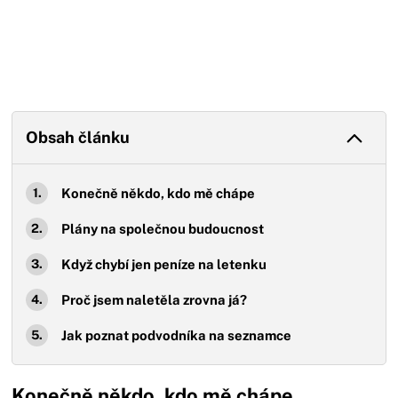
Obsah článku
Konečně někdo, kdo mě chápe
Plány na společnou budoucnost
Když chybí jen peníze na letenku
Proč jsem naletěla zrovna já?
Jak poznat podvodníka na seznamce
Konečně někdo, kdo mě chápe