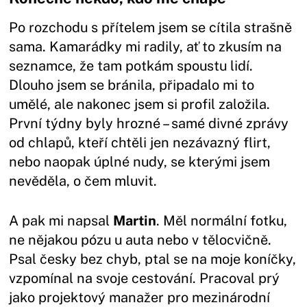
Po rozchodu s přítelem jsem se cítila strašně
sama. Kamarádky mi radily, ať to zkusím na
seznamce, že tam potkám spoustu lidí.
Dlouho jsem se bránila, připadalo mi to
umělé, ale nakonec jsem si profil založila.
První týdny byly hrozné – samé divné zprávy
od chlapů, kteří chtěli jen nezávazný flirt,
nebo naopak úplné nudy, se kterými jsem
nevěděla, o čem mluvit.
A pak mi napsal
Martin
. Měl normální fotku,
ne nějakou pózu u auta nebo v tělocvičně.
Psal česky bez chyb, ptal se na moje koníčky,
vzpomínal na svoje cestování. Pracoval prý
jako projektový manažer pro mezinárodní