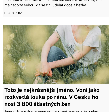
má něco za sebou, dá se z ní udělat docela hezká...
26.03.2026
Toto je nejkrásnější jméno. Voní jako
rozkvetlá louka po ránu. V Česku ho
nosí 3 800 šťastných žen
Jméno, které dostaneme při narození, nás provází celým