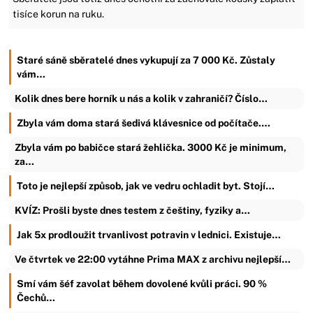
tisíce korun na ruku.
Staré sáně sběratelé dnes vykupují za 7 000 Kč. Zůstaly
vám…
Kolik dnes bere horník u nás a kolik v zahraničí? Číslo…
Zbyla vám doma stará šedivá klávesnice od počítače.…
Zbyla vám po babičce stará žehlička. 3000 Kč je minimum,
za…
Toto je nejlepší způsob, jak ve vedru ochladit byt. Stojí…
KVÍZ: Prošli byste dnes testem z češtiny, fyziky a…
Jak 5x prodloužit trvanlivost potravin v lednici. Existuje…
Ve čtvrtek ve 22:00 vytáhne Prima MAX z archivu nejlepší…
Smí vám šéf zavolat během dovolené kvůli práci. 90 %
Čechů…