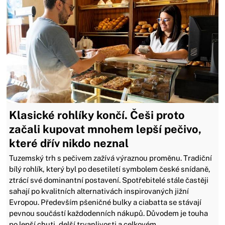
Klasické rohlíky končí. Češi proto
začali kupovat mnohem lepší pečivo,
které dřív nikdo neznal
Tuzemský trh s pečivem zažívá výraznou proměnu. Tradiční
bílý rohlík, který byl po desetiletí symbolem české snídaně,
ztrácí své dominantní postavení. Spotřebitelé stále častěji
sahají po kvalitních alternativách inspirovaných jižní
Evropou. Především pšeničné bulky a ciabatta se stávají
pevnou součástí každodenních nákupů. Důvodem je touha
po lepší chuti, delší trvanlivosti a celkovém