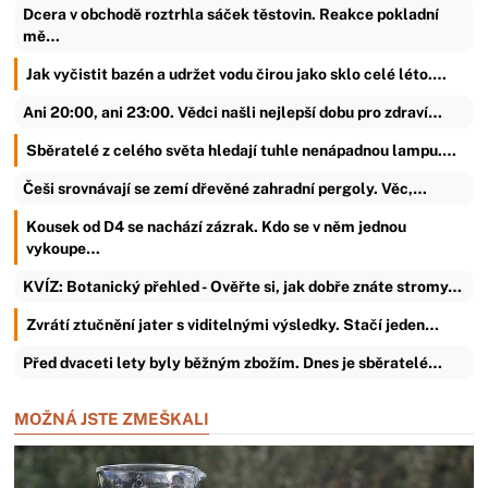
Dcera v obchodě roztrhla sáček těstovin. Reakce pokladní
mě…
Jak vyčistit bazén a udržet vodu čirou jako sklo celé léto.…
Ani 20:00, ani 23:00. Vědci našli nejlepší dobu pro zdraví…
Sběratelé z celého světa hledají tuhle nenápadnou lampu.…
Češi srovnávají se zemí dřevěné zahradní pergoly. Věc,…
Kousek od D4 se nachází zázrak. Kdo se v něm jednou
vykoupe…
KVÍZ: Botanický přehled - Ověřte si, jak dobře znáte stromy…
Zvrátí ztučnění jater s viditelnými výsledky. Stačí jeden…
Před dvaceti lety byly běžným zbožím. Dnes je sběratelé…
MOŽNÁ JSTE ZMEŠKALI