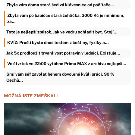
Zbyla vám doma stará šedivá klávesnice od počítače.…
Zbyla vám po babičce stará žehlička. 3000 Kč je minimum,
za…
Toto je nejlepší způsob, jak ve vedru ochladit byt. Stojí…
KVÍZ: Prošli byste dnes testem z češtiny, fyziky a…
Jak 5x prodloužit trvanlivost potravin v lednici. Existuje…
Ve čtvrtek ve 22:00 vytáhne Prima MAX z archivu nejlepší…
Smí vám šéf zavolat během dovolené kvůli práci. 90 %
Čechů…
MOŽNÁ JSTE ZMEŠKALI