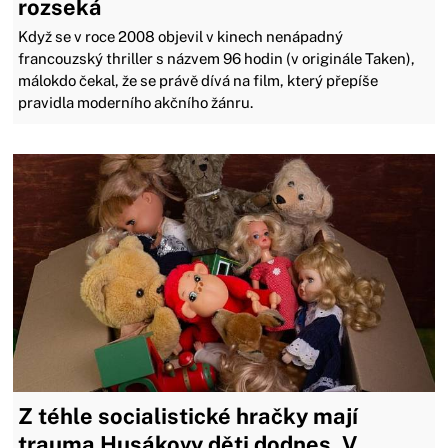
rozseká
Když se v roce 2008 objevil v kinech nenápadný
francouzský thriller s názvem 96 hodin (v originále Taken),
málokdo čekal, že se právě dívá na film, který přepíše
pravidla moderního akčního žánru.
Z téhle socialistické hračky mají
trauma Husákovy děti dodnes. V