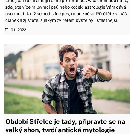
Lidé jsou různí a mají různé preference. Avšak nehledě na to,
zda jste více milovníci psů nebo koček, astrologie Vám dává
osobnost, k níž se hodí více pes, nebo kočka. Přečtěte si náš
článek a zjistěte, s jakým zvířetem byste byli šťastnější.
16.11.2022
Období Střelce je tady, připravte se na
velký shon, tvrdí antická mytologie