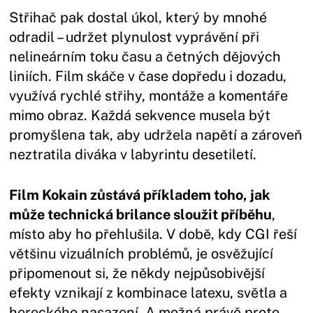
Střihač pak dostal úkol, který by mnohé
odradil – udržet plynulost vyprávění při
nelineárním toku času a četných dějových
liniích. Film skáče v čase dopředu i dozadu,
využívá rychlé střihy, montáže a komentáře
mimo obraz. Každá sekvence musela být
promyšlena tak, aby udržela napětí a zároveň
neztratila diváka v labyrintu desetiletí.
Film Kokain zůstává příkladem toho, jak
může technická brilance sloužit příběhu
,
místo aby ho přehlušila. V době, kdy CGI řeší
většinu vizuálních problémů, je osvěžující
připomenout si, že někdy nejpůsobivější
efekty vznikají z kombinace latexu, světla a
hereckého nasazení. A možná právě proto