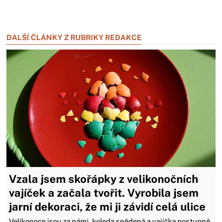
Zavřít reklamu
Zavřít reklamu
DALŠÍ ČLÁNKY Z RUBRIKY REDAKCE
Vzala jsem skořápky z velikonočních
vajíček a začala tvořit. Vyrobila jsem
jarní dekoraci, že mi ji závidí celá ulice
Velikonoce jsou za námi, koleda snědená a vajíčka postupně