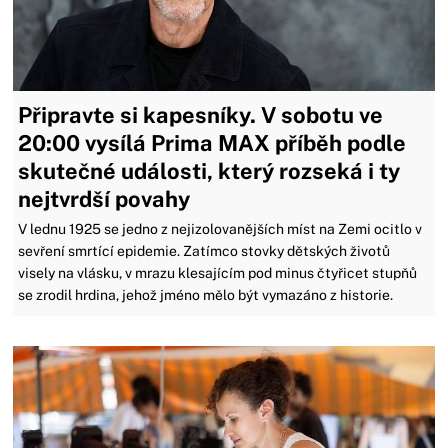
Připravte si kapesníky. V sobotu ve
20:00 vysílá Prima MAX příběh podle
skutečné události, který rozseká i ty
nejtvrdší povahy
V lednu 1925 se jedno z nejizolovanějších míst na Zemi ocitlo v
sevření smrtící epidemie. Zatímco stovky dětských životů
visely na vlásku, v mrazu klesajícím pod minus čtyřicet stupňů
se zrodil hrdina, jehož jméno mělo být vymazáno z historie.