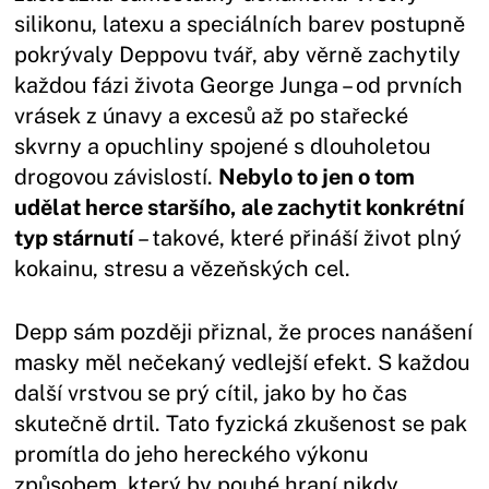
silikonu, latexu a speciálních barev postupně
pokrývaly Deppovu tvář, aby věrně zachytily
každou fázi života George Junga – od prvních
vrásek z únavy a excesů až po stařecké
skvrny a opuchliny spojené s dlouholetou
drogovou závislostí.
Nebylo to jen o tom
udělat herce staršího, ale zachytit konkrétní
typ stárnutí
– takové, které přináší život plný
kokainu, stresu a vězeňských cel.
Depp sám později přiznal, že proces nanášení
masky měl nečekaný vedlejší efekt. S každou
další vrstvou se prý cítil, jako by ho čas
skutečně drtil. Tato fyzická zkušenost se pak
promítla do jeho hereckého výkonu
způsobem, který by pouhé hraní nikdy