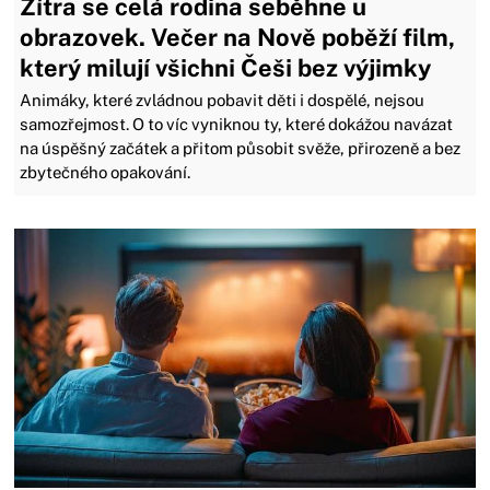
Zítra se celá rodina seběhne u
obrazovek. Večer na Nově poběží film,
který milují všichni Češi bez výjimky
Animáky, které zvládnou pobavit děti i dospělé, nejsou
samozřejmost. O to víc vyniknou ty, které dokážou navázat
na úspěšný začátek a přitom působit svěže, přirozeně a bez
zbytečného opakování.