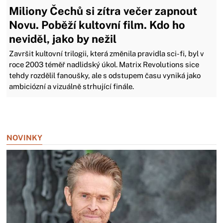
Miliony Čechů si zítra večer zapnout
Novu. Poběží kultovní film. Kdo ho
neviděl, jako by nežil
Završit kultovní trilogii, která změnila pravidla sci-fi, byl v
roce 2003 téměř nadlidský úkol. Matrix Revolutions sice
tehdy rozdělil fanoušky, ale s odstupem času vyniká jako
ambiciózní a vizuálně strhující finále.
Zavřít reklamu
NOVINKY