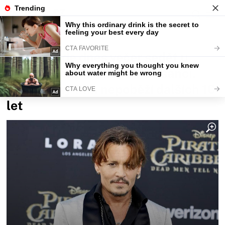
Fajntip.cz
Redakce
Kdo nebude dnes večer sedět u
televize, prošvihne velkou šanci.
Tak úžasný film nepoběží dalších 10
let