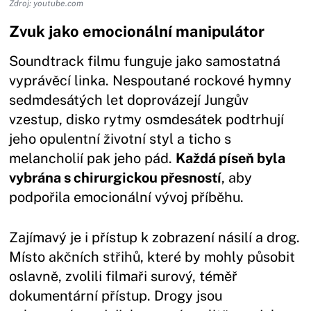
Zdroj: youtube.com
Zvuk jako emocionální manipulátor
Soundtrack filmu funguje jako samostatná
vyprávěcí linka. Nespoutané rockové hymny
sedmdesátých let doprovázejí Jungův
vzestup, disko rytmy osmdesátek podtrhují
jeho opulentní životní styl a ticho s
melancholií pak jeho pád.
Každá píseň byla
vybrána s chirurgickou přesností
, aby
podpořila emocionální vývoj příběhu.
Zajímavý je i přístup k zobrazení násilí a drog.
Místo akčních střihů, které by mohly působit
oslavně, zvolili filmaři surový, téměř
dokumentární přístup. Drogy jsou