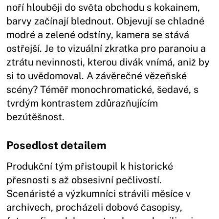
noří hlouběji do světa obchodu s kokainem,
barvy začínají blednout. Objevují se chladné
modré a zelené odstíny, kamera se stává
ostřejší. Je to vizuální zkratka pro paranoiu a
ztrátu nevinnosti, kterou divák vnímá, aniž by
si to uvědomoval. A závěrečné vězeňské
scény? Téměř monochromatické, šedavé, s
tvrdým kontrastem zdůrazňujícím
bezútěšnost.
Posedlost detailem
Produkční tým přistoupil k historické
přesnosti s až obsesivní pečlivostí.
Scenáristé a výzkumníci strávili měsíce v
archivech, procházeli dobové časopisy,