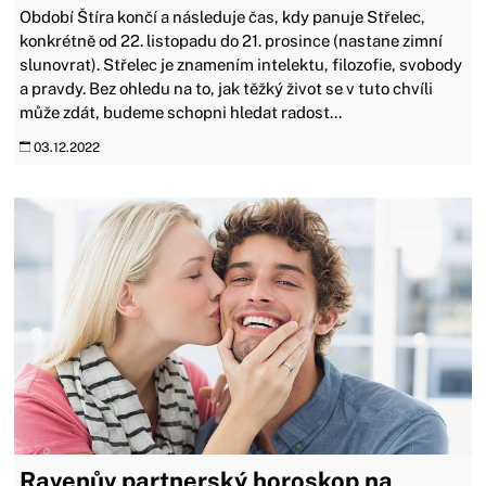
Období Štíra končí a následuje čas, kdy panuje Střelec,
konkrétně od 22. listopadu do 21. prosince (nastane zimní
slunovrat). Střelec je znamením intelektu, filozofie, svobody
a pravdy. Bez ohledu na to, jak těžký život se v tuto chvíli
může zdát, budeme schopni hledat radost...
03.12.2022
Ravenův partnerský horoskop na