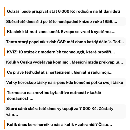
Od září bude přispívat stát 6 000 Kč rodičům na hlídání dětí
Sběratelé dnes šílí po této nenápadné knize z roku 1958.…
Klasické klimatizace končí. Evropa se vrací k systému,…
Tento starý popelník z dob ČSR měl doma každý dělník. Teď…
KVÍZ: 10 otázek z moderních technologií, které prověří…
Kolik v Česku vydělávají kominíci. Měsíční mzda překvapila…
Co právě teď udělat s hortenziemi. Geniální radu mojí…
Velký horoskop lásky na srpen: kdo konečně potká svoji lásku
Termoska na zmrzlinu byla dříve nutností v každé
domácnosti…
Staré sáně sběratelé dnes vykupují za 7 000 Kč. Zůstaly
vám…
Kolik dnes bere horník u nás a kolik v zahraničí? Číslo…