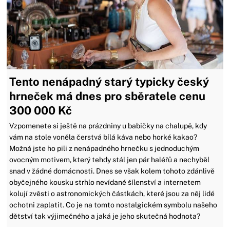
Tento nenápadný starý typicky český
hrneček má dnes pro sběratele cenu
300 000 Kč
Vzpomenete si ještě na prázdniny u babičky na chalupě, kdy
vám na stole voněla čerstvá bílá káva nebo horké kakao?
Možná jste ho pili z nenápadného hrnečku s jednoduchým
ovocným motivem, který tehdy stál jen pár haléřů a nechyběl
snad v žádné domácnosti. Dnes se však kolem tohoto zdánlivě
obyčejného kousku strhlo nevídané šílenství a internetem
kolují zvěsti o astronomických částkách, které jsou za něj lidé
ochotni zaplatit. Co je na tomto nostalgickém symbolu našeho
dětství tak výjimečného a jaká je jeho skutečná hodnota?